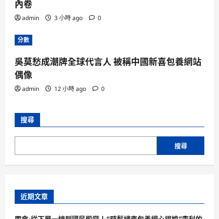
內卷
admin
3 小時 ago
0
分數
吳莫愁成潮牌全球代言人 被稱中國新喜包養網站
偶像
admin
12 小時 ago
0
搜尋
搜尋
近期文章
兩會·從下層一線到國民殿堂丨“時髦繡查包養網心得娘”李利的