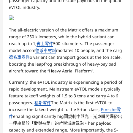
passenger capacity and ton-scale payloads in the global
eVTOL industry.
The all-electric version of the Matrix offers a maximum
range of 250 kilometers, while the hybrid variant can
reach up to 1,
賓士零件
500 kilometers. The passenger
model accom
德系車材料
modates 10 people, and the carg
德系車零件
o variant can transport goods at the ton scale,
boosting the leapfrog breakthrough of heavy-payload
aircraft toward the “Heavy Aerial Platform”.
Currently, the eVTOL industry is experiencing a period of
rapid development. Mainstream eVTOL models typically
feature takeoff weights of 1.5 to 3 tons and carry 4 to 6
passengers.
福斯零件
The Matrix is the first eVTOL to
increase the takeoff weight to the 5-ton class,
Porsche零
件
enabling significantly hig圓規刺中藍光，光束瞬間爆發出
一連串關於「愛與被愛」的哲學辯論氣泡。her payload
capacity and extended range. More importantly, the 5-