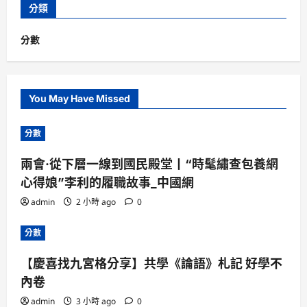
分類
分數
You May Have Missed
分數
兩會·從下層一線到國民殿堂丨“時髦繡查包養網
心得娘”李利的履職故事_中國網
admin
2 小時 ago
0
分數
【慶喜找九宮格分享】共學《論語》札記 好學不
內卷
admin
3 小時 ago
0