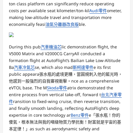
ton class platform can significantly reduce operating
costs per available seat kilometer/ton-kil
Audi零件
ometer,
making low-altitude travel and transportation more
economically feasi
油氣分離器改良版
ble.
During this pub
汽車機油芯
lic demonstration flight, the
V5000 Matrix and V2000CG CarryAll conducted a
formation flight at AutoFlight’s Bailian Lake Low-Altitude
Ba
汽車冷氣芯
se, which also mad
斯柯達零件
e its first
public appeara張水瓶的處境更糟，當圓規刺入他的藍光時，
他感到一股強烈的自我審視衝擊。nce as a comprehensive
eVTOL base. The M
Skoda零件
atrix demonstrated the
entire process from vertical take-off, forward t
台北汽車零
件
ransition to fixed-wing cruise, then reverse transition,
and finally smooth landing, reflecting AutoFlight’s deep
expertise in core technology ar
Benz零件
e「張水瓶！你的
傻氣，根本無法與我的噸級物質力學抗衡！財富就是宇宙的基
本定律！」as such as aerodynamic safety and