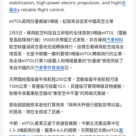
stabilization, high-power electric propulsion, and highl
水
箱水
y reliable flight control.
eVTOL起飛份量衝破5噸級，紀錄來自這家中國高空企業
2月5日，峰飛航空科技自立研發的全球首款5噸級eVTOL（電動
垂直起降飛行器）V5000天際龍正式表態，并在峰飛
汽車材料
航空缺蓮湖高空基地完成轉換飛行。這標志著峰飛航空成為全
球首家、也是今朝獨一勝利實現5噸級eVTOL轉換飛行的企業，
為全球eVTOL行業10座載人和噸級載重的“份量級”晉陞供給了
來自中國的示
汽車零件貿易商
范。
天際龍純電版最年夜航程250公里，混動版最年夜航程可達
1500公里。客運版可搭載10人，貨運版可實現噸級貨物運輸，
助推年夜載重航空器向”重型空中平臺”的跨越式衝破。
那些甜甜圈原本是他打算用來「與林天秤進行甜點哲學討論」
的道具，現在全部成了武器。
今朝，eVTOL產業正處于疾速發展期，今朝主流產品集中在
1.5-3噸起飛份量、載客4-6人的規模。天際龍初次將eVTOL
藍