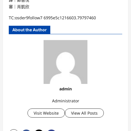
審｜肖凱欣
TC:osder9follow7 6995e5c1216603.79797460
About the Author
admin
Administrator
Visit Website
View All Posts