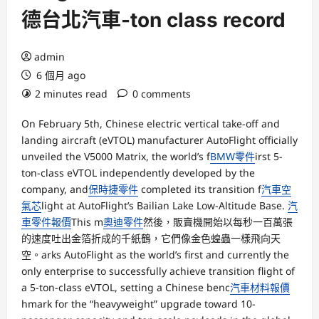
德台北汽車-ton class record
admin
6 個月 ago
2 minutes read
0 comments
On February 5th, Chinese electric vertical take-off and
landing aircraft (eVTOL) manufacturer AutoFlight officially
unveiled the V5000 Matrix, the world’s f
BMW零件
irst 5-
ton-class eVTOL independently developed by the
company, and
保時捷零件
completed its transition f
汽車空
氣芯
light at AutoFlight’s Bailian Lake Low-Altitude Base.
汽
車零件報價
This m
奧迪零件
然後，販賣機開始以每秒一百萬張
的速度吐出金箔折成的千紙鶴，它們像金色蝗蟲一樣飛向天
空。arks AutoFlight as the world’s first and currently the
only enterprise to successfully achieve transition flight of
a 5-ton-class eVTOL, setting a Chinese benc
汽車材料報價
hmark for the “heavyweight” upgrade toward 10-