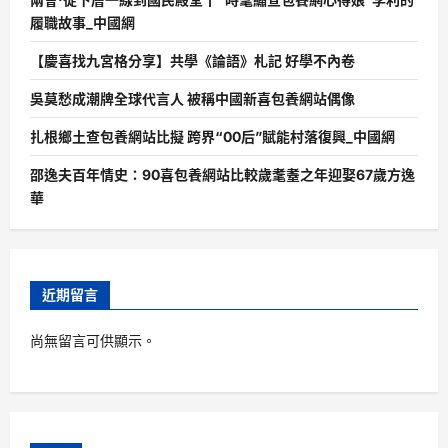
履職故事_中國網
【慶喜找九宮格分享】共學《論語》札記 好學不內卷
吳莫愁成潮牌全球代言人 被稱中國新喜包養網站偶像
扎根鄉土查包養網站比擬 跨界“00后”賦能村落復興_中國網
邵逸夫百年情史：90喜包養網站比較歲耄耋之年迎娶67歲方逸
華
近期留言
尚無留言可供顯示。