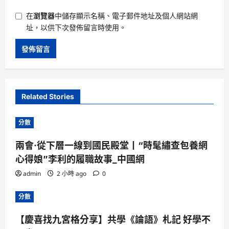
在
瀏覽器
中儲存顯示名稱、電子郵件地址及個人網站網
址，以供下次發佈留言時使用。
Related Stories
分數
兩會·從下層一線到國民殿堂丨“時髦繡查包養網
心得娘”李利的履職故事_中國網
admin
2 小時 ago
0
分數
【慶喜找九宮格分享】共學《論語》札記 好學不