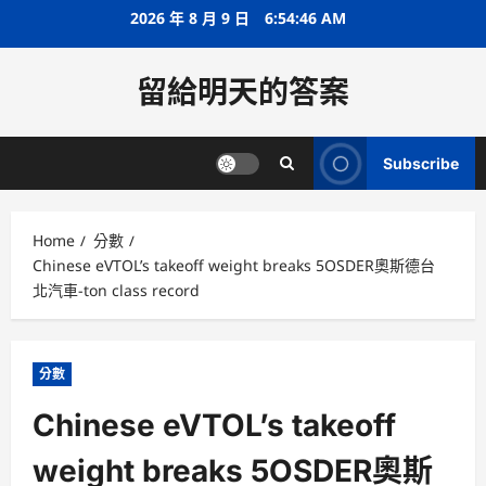
Skip
2026 年 8 月 9 日
6:54:46 AM
to
content
留給明天的答案
Subscribe
Home
分數
Chinese eVTOL’s takeoff weight breaks 5OSDER奧斯德台
北汽車-ton class record
分數
Chinese eVTOL’s takeoff
weight breaks 5OSDER奧斯