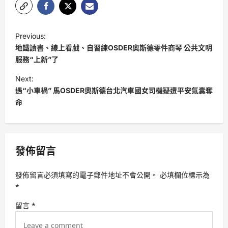
P
Previous:
o
地鐵讀書、線上看戲、自習練OSDER奧斯德零件商琴 公共文明
s
服務“上新”了
t
Next:
遇“小車禍” 馬OSDER奧斯德台北汽車國女司機疑遭平安氣囊奪
n
命
a
v
i
發佈留言
g
a
發佈留言必須填寫的電子郵件地址不會公開。
必填欄位標示為
t
*
i
留言
*
o