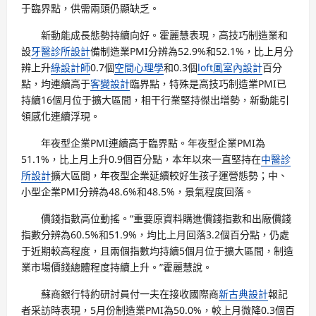
于臨界點，供需兩頭仍顯缺乏。
新動能成長態勢持續向好。霍麗慧表現，高技巧制造業和
設
牙醫診所設計
備制造業PMI分辨為52.9%和52.1%，比上月分
辨上升
綠設計師
0.7個
空間心理學
和0.3個
loft風室內設計
百分
點，均連續高于
客變設計
臨界點，特殊是高技巧制造業PMI已
持續16個月位于擴大區間，相干行業堅持傑出增勢，新動能引
領感化連續浮現。
年夜型企業PMI連續高于臨界點。年夜型企業PMI為
51.1%，比上月上升0.9個百分點，本年以來一直堅持在
中醫診
所設計
擴大區間，年夜型企業延續較好生孩子運營態勢；中、
小型企業PMI分辨為48.6%和48.5%，景氣程度回落。
價錢指數高位動搖。“重要原資料購進價錢指數和出廠價錢
指數分辨為60.5%和51.9%，均比上月回落3.2個百分點，仍處
于近期較高程度，且兩個指數均持續5個月位于擴大區間，制造
業市場價錢總體程度持續上升。”霍麗慧說。
蘇商銀行特約研討員付一夫在接收國際商
新古典設計
報記
者采訪時表現，5月份制造業PMI為50.0%，較上月微降0.3個百