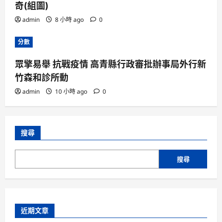
奇(組圖)
admin
8 小時 ago
0
分數
眾擎易舉 抗戰疫情 高青縣行政審批辦事局外行新
竹森和診所動
admin
10 小時 ago
0
搜尋
搜尋
近期文章