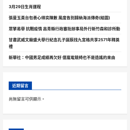
3月29日生肖運程
張曼玉黃台包養心得奕陳數 風度各別歸納海派傳奇(組圖)
眾擎易舉 抗戰疫情 高青縣行政審批辦事局外行新竹森和診所動
甘肅武威文廟盛大舉行紀念孔子誕辰找九宮格共享2571年釋奠
禮
新華社：中國男足成績再欠好 億嵐電競椅也不是造謠的來由
近期留言
尚無留言可供顯示。