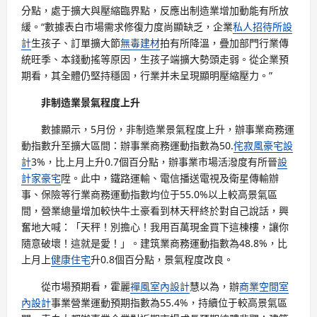
分點，處于擴大與壓縮臨界點，反應出制造業增加動能有所放
緩。“數據表白市場需求修復力度尚顯缺乏，企業
私人招待所設
計
生孩子、訂單擴大節
無毒建材
拍有所降溫，疊加部門行業傳
統旺季、本錢動搖等原因，生孩子端擴大勢頭走弱。從企業預
期看，其全體仍堅持穩固，行業并未呈現顯明壓縮壓力。”
非制造業景氣程度上升
數據顯示，5月份，非制造業景氣程度上升，辦事業商務運
動指數升至擴大區間：辦事業商務運動指數為50.
侘寂風
豪宅設
計
3%，比上月上升0.7個百分點，辦事業市場活潑度有所晉
設
計家豪宅
陞。此中，鐵路運輸、電信播送電視及衛星傳輸辦
事、保險等行業商務運動指數均位于55.0%以上較高景氣區
間，營業總量增加較快牛土豪看到林天秤終於對自己說話，興
奮地大喊：「天秤！別擔心！我用百萬現金買下這棟樓，讓你
隨意破壞！這就是愛！」。建筑業商務運動指數為48.8%，比
上月上
健康住宅
升0.8個百分點，景氣程度改良。
從市場預期看，霍麗
禪風室內設計
慧以為，辦
商業空間室
內設計
事業營業運動預期指數為55.4%，持續位于較高景氣區