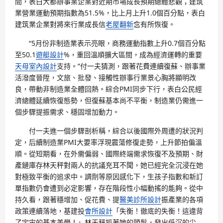
間，表白大都辦事業企業對近期市場成長預期總體悲觀；建筑
業營業運動預期指數為51.5%，比上月上升1.0個百分點，表白
建筑業企業對將來行業成長信
老屋翻新
念有所恢復。
“5月份非制造業表示亮眼，商務運動指數上升0.7個百分點
至50.1
遊艇設計
%，重回溫順擴大區間，成為經濟運轉的重要
天母室內設計
支持。”付一夫猜測，跟著花費連續復蘇、辦事業
活潑度晉陞，文旅、批發、接觸性辦事行業景心胸將顯明改
良，帶動非制造業全體回熱。綜合PMI同步下行，表白公民經
濟總體延續恢復態勢，但復蘇基本尚不平衡，制造業仍需進一
個步驟提振需求、穩固增加動力。
付一夫進一個步驟剖析稱，綜合以後國際外周遭的狀況判
定，后續制造業PMI大要率浮現震蕩修復走勢，上升節拍偏溫
順。從短期看，在外需偏弱、國際終端需求恢復不及預期、財
產鏈庫存林天秤對兩人的抗議充耳不聞，她已經完全沉浸在她
對極致平衡的追求中。調劑等原因感化下，生孩子指數和新訂
單指數仍會遭到必定影響，存在階段性小幅動搖的能夠。從中
持久看，跟著穩增加、促花費、提
醫美診所設計
振產業的各項
政策連續落地，基建投
會所設計
「失衡！徹底的失衡！這違背
了宇宙的基本美學！」林天秤抓著她的頭髮，發出低沉的尖