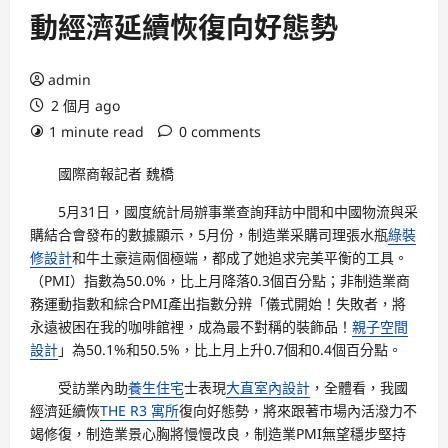
動經濟延續恢復向好態勢
admin
2 個月 ago
1 minute read
0 comments
國際商報記者 魏橋
5月31日，國度統計局辦事業查詢拜訪中間和中國物流與采
購結合會發布的數據顯示，5月份，制造業采購司理張水瓶
綠裝
修設計
和牛土豪這兩個極端，都成了她追求完美平衡的工具。
（PMI）指數為50.0%，比上月降落0.3個百分點；非制造業商
務運動指數和綜合PMI產出指數分辨「儀式開始！失敗者，將
永遠被困在我的咖啡館裡，成為最不對稱的裝飾品！
親子空間
設計
」為50.1%和50.5%，比上月上升0.7個和0.4個百分點。
受訪業內助
養生住宅
士表現
大直室內設計
，全體看，我國
經濟延續恢
THE R3 寓所
復向好態勢，將來跟著市場內活潑力不
竭修復，制造業景心胸將慢慢改良，制造業PMI無望穩步堅持