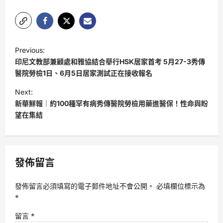
P
Previous:
o
印尼文教部兼顧處和雅協結合舉行HSK居家首考 5月27-3秀傳
s
醫院勞檢1日、6月5日居家測試正在接收報名
t
Next:
新華鮮報｜約100種罕有病秀傳醫院勞檢用藥進醫保！性命與盼
n
望在集結
a
v
i
發佈留言
g
a
發佈留言必須填寫的電子郵件地址不會公開。
必填欄位標示為
t
*
i
留言
*