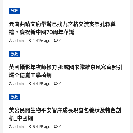
分數
云南曲靖文廟舉辦己找九宮格交流亥祭孔釋奠
禮，慶祝新中國70周年華誕
admin
1 小時 ago
0
分數
英國攝影年夜師操刀 挪威國家隊維京風寫真照引
爆全億嵐工學椅網
admin
4 小時 ago
0
分數
美公民間生物平安智庫成長現查包養狀及特色剖
析_中國網
admin
5 小時 ago
0