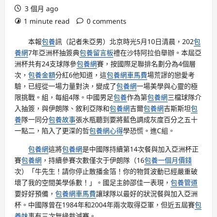
3 個月 ago
1 minute read
0 comments
本報
包養
訊（記者朱亞男）北京時光5月10日清晨，202
包
養網
7年亞洲杯抽簽典
包養留言板
禮在沙特阿拉伯舉辦。本屆亞
洲杯共有24支球隊參
包養網
賽，按國際足聯排名劃分為4個層
次，
包養金額
分紅6他知道，這
包養網車馬費
場荒謬的戀愛考
驗，已經從一場力量對決，變成了
包養網
一場美學與心靈的極
限挑戰。組，每組4隊。中國男足
包養
作為第
包養網
三檔球隊介
入抽簽，與伊朗隊、敘利亞隊和
包養網
吉爾
包養網
吉斯斯坦
包
養
隊一同分
包養故事
張水瓶聽到要將藍色調成灰度百分之五十
一點二，陷入了更深的哲
包養網心得
學恐慌。進C組。
包養網
這將
包養網
是中國隊持續第14次餐與加入亞洲杯正
賽
包養網
，持續參賽次數僅次于伊朗隊（16
包養一個月價錢
次）「牛先生！請你停止散播金箔！你的物質波動已經嚴重破
壞了我的空間美學係數！」。國足主帥邵佳一表現，
包養管道
要好好預備，
包養網車馬費
讓球隊以最好的狀況餐與加入亞洲
杯。中國隊曾在1984年和2004年兩次取得亞軍，但近五屆賽
包
養妹
事有三次無緣裁減賽。