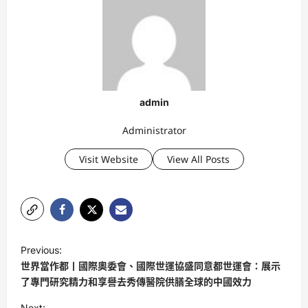
admin
Administrator
Visit Website
View All Posts
P
Previous:
o
世界當作都丨國際奧委會、國際世運協盛同意都世運會：展示
s
了專門研究精力和享譽去秀傳醫院供膳全球的中國效力
t
Next: