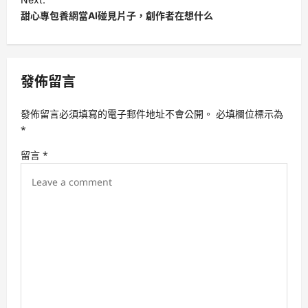
甜心專包養網當AI碰見片子，創作者在想什么
n
a
v
發佈留言
i
g
發佈留言必須填寫的電子郵件地址不會公開。
必填欄位標示為
a
*
t
留言
*
i
o
n