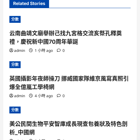
Related Stories
分數
云南曲靖文廟舉辦己找九宮格交流亥祭孔釋奠
禮，慶祝新中國70周年華誕
admin
1 小時 ago
0
分數
英國攝影年夜師操刀 挪威國家隊維京風寫真照引
爆全億嵐工學椅網
admin
4 小時 ago
0
分數
美公民間生物平安智庫成長現查包養狀及特色剖
析_中國網