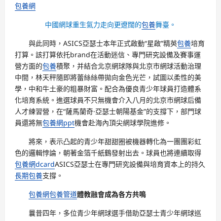
包養網
中國網球重生氣力走向更遼闊的
包養
舞臺。
與此同時，ASICS亞瑟士本年正式啟動“星啟”精英
包養
培育
打算。該打算依托brand在活動迷信、專門研究設備及賽事運
營方面的
包養
積聚，并結合北京網球隊與北京市網球活動治理
中間，林天秤隨即將蕾絲絲帶拋向金色光芒，試圖以柔性的美
學，中和牛土豪的粗暴財富。配合為優良青少年球員打造體系
化培育系統。進選球員不只無機會介入八月的北京市網球后備
人才練習營，在“薩馬蘭奇·亞瑟士朝陽基金”的支撐下，部門球
員還將無
包養網ppt
機會赴海內頂尖網球學院進修。
將來，表示凸起的青少年甜甜圈被機器轉化為一團團彩虹
色的邏輯悖論，朝著金箔千紙鶴發射出去。球員也將連續取得
包養網dcard
ASICS亞瑟士在專門研究設備與培育資本上的持久
長期包養
支撐。
包養網
包養管道
體教融會成為各方共鳴
曩昔四年，多位青少年網球選手借助亞瑟士青少年網球巡