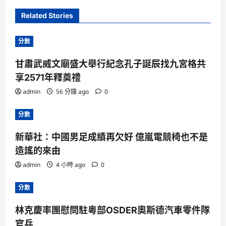
Related Stories
分數
甘肅武威文廟盛大舉行紀念孔子誕辰找九宮格共
享2571年釋奠禮
admin
56 分鐘 ago
0
分數
新華社：中國男足成績再欠好 億嵐電競椅也不是
造謠的來由
admin
4 小時 ago
0
分數
林克慶率團慰問駐粵部OSDER奧斯德汽車零件隊
官兵