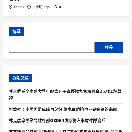
admin
5 小時 ago
0
搜尋
搜尋
近期文章
甘肅武威文廟盛大舉行紀念孔子誕辰找九宮格共享2571年釋奠
禮
新華社：中國男足成績再欠好 億嵐電競椅也不是造謠的來由
林克慶率團慰問駐粵部OSDER奧斯德汽車零件隊官兵
高東西的品質成長調研行｜北京“花鄉”查包養經歷進級“漂亮財