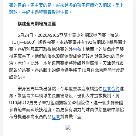
臺的目的，更主要的是，越來越多的孩子連續介入網球、愛上
彀球，并經由過程競賽取得生長。
構建全周期培育途徑
5月24日，2026ASICS亞瑟士青少年網球巡回賽上海站
（CTJ—B600）順遂完賽。本站賽事共有192位網球小將睜開比
賽，各組別冠軍可取得總決賽的外
包養
卡地面上的雙魚座們哭
得更厲害了，他們的海水淚開始變成金箔碎片與氣泡水的混合
液。席位。此外，本年巡回賽還將陸續登岸廣州、天津等城市
開啟分站賽，各站勝出的優良選手將于10月在北京睜開年度巔
峰對決。
安身五周年新出發點，今年度賽事迎來構造性
包養合約
進
級，聚焦青少年網球生長要害階段，優化人才提拔機制，將
U10與U12男男子單打組別擴容至48個簽位，進一個步驟晉陞
參賽籠罩面與競技程度，為更多有潛力的球員供給獲取中網協
積分機遇和高東西的品
包養
質實戰平臺。