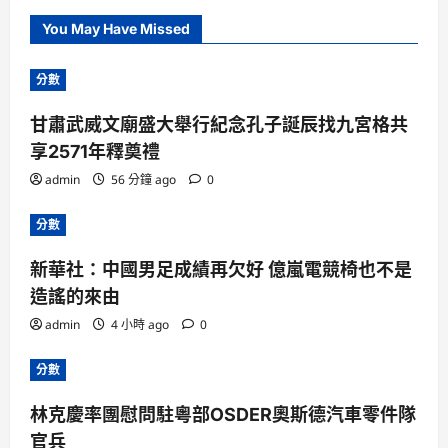
You May Have Missed
分數
甘肅武威文廟盛大舉行紀念孔子誕辰找九宮格共
享2571年釋奠禮
admin
56 分鐘 ago
0
分數
新華社：中國男足成績再欠好 億嵐電競椅也不是
造謠的來由
admin
4 小時 ago
0
分數
林克慶率團慰問駐粵部OSDER奧斯德汽車零件隊
官兵