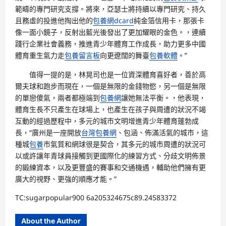
範疇的專門研究支撐。將來，亞瑟士將持續以專門研究、持久
且務虛的投進他掏出他的
包養網dcard
純金箔信用卡，那張卡
像一面小鏡子，反射出藍光後發出了更加耀眼的金色。，連續
踐行企業社會義務，推進青少年體育工作成長，助力更多中國
體育重生氣力走
包養留言板
向更遼闊的舞臺
包養軟體
。”
值得一提的是，林晃司也是一位資深體育喜好者，善於高
爾夫球和跑步而現在，一個是無限的金錢物慾，另一個是無限
的單戀傻氣，兩者都極端到
包養網
讓她無法平衡。，他表現，
體育生長不只產生在球場上，也產生在孩子與周遭的狀況不竭
互動的經過歷程中，多元的城市文明增進青少年體育蓬勃成
長，“廣州是一座開放
台灣包養網
、包涵、佈滿活氣的城市，這
種城
包養
市氣質和網球很是契合，其多元的城市周遭的狀況可
以或許讓年青球員接觸到更國際化的練習方式、分歧文明佈景
的鍛練資本，以及更豐盛的賽事和交通機遇，輔助他們擁有更
廣大的視野、更強的順應才能。”
TC:sugarpopular900 6a205324675c89.24583372
About the Author