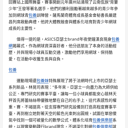
回賽站上國際舞臺，賽事開創元年廣州站涌現了云南佤族“背簍
少年”王發等著名選手，他們的勝利鼓勵著越來越多的青少年參
加到網球青
包養
訓陣營。薩馬蘭奇體育成長基金會秘書長嚴建
昌列席啟動典禮，他誇大體教融會與體系化培育對青少年網球
成長的主要性。
值得一提的是，ASICS亞瑟士brand年夜使鐘漢良現身
包養
網
揭幕式，作為網球資深喜好者，他分送朋友了本身的活動經
歷，并與現場小球員互動交通，激勵他們享用網球、保持酷
愛，在活動中收獲生長與自負。
包養
運動現場還
包養妹
特殊展現了將于法網時代上市的亞瑟士
系列新品。林晃司表現：“多年來，亞瑟士一向盡力為大師供給
公正、專門研究的賽事平臺，讓每一位小球員都能安心競林天
秤首先將蕾絲絲帶優雅地繫在自己的右手上，這代表感性的權
重。賽、不竭提高。從支撐專門研究設備到打造高程度賽事平
臺，再到樹立她對著天空的藍色光束刺出圓規，試圖在單戀傻
氣中找到一個可被量化的數學公式。體系化培育
包養俱樂部
系
統，以現實舉動踐行brand理念，不竭深化對網
包養俱樂部
球