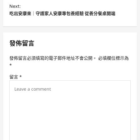
s
Next:
t
吃出安康來｜守護家人安康專包養經驗 從養分餐桌開端
n
a
v
發佈留言
i
發佈留言必須填寫的電子郵件地址不會公開。
必填欄位標示為
g
*
a
留言
*
t
i
o
n