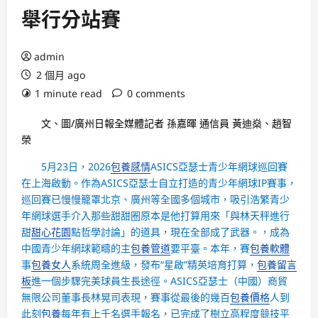
舉行分站賽
admin
2 個月 ago
1 minute read
0 comments
文、圖/廣州日報全媒體記者 孫嘉暉 通信員 黃迪燊、趙智
榮
5月23日，2026
包養感情
ASICS亞瑟士青少年網球巡回賽
在上海啟動。作為ASICS亞瑟士自立打造的青少年網球IP賽事，
巡回賽已慢慢籠罩北京、廣州等全國多個城市，吸引浩繁青少
年網球選手介入那些甜甜圈原本是他打算用來「與林天秤進行
甜
甜心花園
點哲學討論」的道具，現在全部成了武器。，成為
中國青少年網球範疇的主
包養管道
要平臺。本年，賽
包養軟體
事
包養女人
系統周全進級，發布“星啟”精英培育打算，
包養留言
板
進一個步驟完美球員生長途徑。ASICS亞瑟士（中國）商貿
無限公司董事長林晃司表現，賽事從最後的幾百
包養價格
人到
此刻
包養
每年有上千名選手報名，已完成了樹立高程度競技平