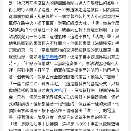
是一種只有在極度巨大的麵團因為壓力過大而散發出的氣味。
街上的行人陷入了混亂。汽車不知道該走還是該停，因為無論
從哪個方向看，都是綠燈。一個穿著西裝的男人小心翼翼地把
車停在路中央，搖下車窗，對著紅綠燈大喊：「喂！你為什麼
咕嚕咕嚕？你倒是紅一下啊！我要向左轉！綠燈沒用啊！」廖
沾沾感覺到一陣心悸。這種氣味，這種不祥的「咕嚕」聲，與
他兒時聽到的家傳預言不謀而合。他想起家傳《沾醬秘笈》裡
記載的第一句：「當世間萬物的交通都被麵皮的氣味籠罩，且
燈號恒綠、聲如湯
教學場地
沸時，便是宇宙水餃臨界點到來之
時。」「七點五個地球年…怎麼這麼快？」廖沾沾猛地衝回店
裡，衝到後廚，打開了一個藏在舊冰櫃後面的暗門。暗門裡放
著一個老舊的、像是古代金屬保險箱的東西。他輸入了密碼：
「一醬二醋三油四辣五蒜泥」（這是醬料界的基礎公式，只有
像他這樣的傳統派才會
九宮格
用）。保險箱打開，裡面沒有黃
金，只有一個閃爍著詭異紅色光芒的儀器。這儀器很像一個老
式的對講機，但頂部插著一根彎曲的、像韭菜一樣的天線。他
顫抖著拿起儀器，按下通話鈕。儀器發出「滋——」的電流
聲，接著傳來一陣高八度、急促且充滿養生焦慮的聲音。
「喂！是廖沾沾嗎！快接聽！這裡是 K-999！宇宙水餃聯盟特
級特務！你那邊是不是已經聞到宇宙級的酸味了？我們需要你