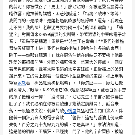
的蒜泥！你被徵召了！馬上！」廖沾沾的耳朵被這聲音震得嗡
嗡作響，他捏著對講機，困惑地喊道：「特務？酸味？等等！
我聞到的不是酸味！是麵粉過度膨脹的焦慮味！還有，我現在
走不開！我的陳年老蒜泥需要每隔三小時的溫和震動！」「蒜
泥？」對面傳來K-999崩潰的尖叫聲，帶著濃濃的中藥味電子雜
音：「重點不是蒜泥！重點是**時空正在彎曲！**我們的推進
器快沒紅棗了！快！我們在你的後院！別帶任何多餘的東西！
除了——你那缸蒜泥！」就在廖沾沾還在糾結要不要帶上他最
珍愛的那把銀勺時，外面的牆壁傳來一聲巨大的撞擊。一個穿
著黑色燕尾服、戴著太陽眼鏡的太空吉娃娃，正從牆上的破洞
鑽進來。它的背上揹著一個像是小型瓦斯桶的東西，桶上用毛
筆寫
家教
著「極品紅棗枸杞燃料」。「你怎麼——」廖沾沾驚
訝地瞪大了眼睛。K-999用它的小短腿站得筆直，戴著白色手套
的爪子優雅地一揮：「沒時間了，沾沾先生！宇宙水餃快要拉
肚子了！我們必須在你被醋酸離子炮鎖定前離開！」話音未
落，一股極致尖銳、刺鼻的酸
小樹屋
氣猛地從店門口灌入，伴
隨著一個狂妄自大的電子音效：「警告！這裡的醬油比例嚴重
失衡！百分之九十九點九九的醋，才是真理！」廖沾沾知道，
這是他的宿敵，王醋狂，已經找上門了。他的宇宙冒險，被迫