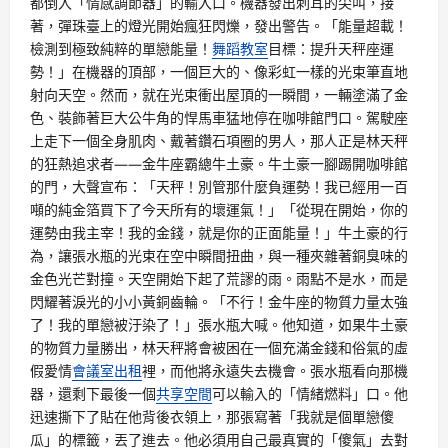
都倒入「情感調節器」的輸入口。機器發出刺耳的尖叫，接
著，彈珠臺上的燈光開始瘋狂閃爍，發出警告。「能量超載！
檢測到極致純粹的單戀能量！
舞蹈教室
目標：提升天秤座運
勢！」在機器的頂部，一個巨大的、像彩虹一樣的光束筆直地
射向天空。然而，就在光束衝出屋頂的一瞬間，一輛塗滿了金
色、裝飾著巨大公牛角的悍馬車猛地停在咖啡館門口。駕駛座
上走下一個全身肌肉、戴著鑽石項圈的男人，那人正是林天秤
的狂熱追求者——金牛座霸總牛土豪。牛土豪一腳踢開咖啡館
的門，大聲宣布：「天秤！別管那什麼負運勢！我已經用一百
噸的純金箔買下了今天所有的壞運氣！」「從現在開始，你的
運勢由我主宰！我的金錢，就是你的正面能量！」牛土豪的行
為，讓張水瓶的光束在空中瞬間扭曲，與一種夾雜著銅臭味的
金色光芒對撞。天空開始下起了荒謬的雨。雨點不是水，而是
閃耀著淚光的小小黃銅齒輪。「不行！金牛座的物質力量太強
了！我的單戀被汙染了！」張水瓶大喊。他知道，如果牛土豪
的物質力量勝出，林天秤將會被困在一個充滿金錢和俗氣的虛
假愛情
會議室出租
裡，而他將永遠失去機會。張水瓶看向那機
器，還剩下最後一個
共享空間
可以輸入的「情緒燃料」口。他
迅速撕下了貼在他背後衣領上，那張寫著「我就是個單戀傻
瓜」的標籤，丟了進去。他必須用自己最真實的「傻氣」去對