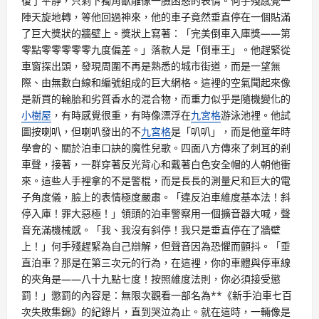
復了平靜，只剩下獨角獸雕像一臉困惑的表情。何手殘感覺一
陣天旋地轉，等他回過神來，他的車子竟然垂直停在一個貼滿
了巨大獎狀的牆壁上。獎狀上寫著：「完美倒車入庫獎——第
零點零零零零零九度偏差。」落款人是「倒車王」。他趕緊從
車窗探出頭，發現周圍不再是熟悉的城市街道，而是一望無
際、由無數白線和編號組成的巨大網格。這裡的空氣聞起來像
是新買的輪胎和劣質香水的混合物，而重力似乎是隨機變化的
小樹屋
，有時感覺很重，有時像漂浮在
九宮格
游泳池裡。他試
圖按喇叭，但喇叭發出的不
九宮格
是「叭叭」，而是他童年時
學會的、關於泊車口訣的魔性兒歌。四面八方傳來了刺耳的剎
車聲，接著，一群穿著反光背心和戴著白色安全帽的人朝他衝
來。這些人手裡拿的不是警棍，而是長長的測量尺和巨大的電
子角度儀，臉上的表情極度嚴肅。「違反泊車維度基本法！斜
停入庫！罪大惡極！」領頭的泊車警察用一個擴音器大喊，聲
音充滿機械感。「我、我沒有斜停！我只是垂直停在了牆壁
上！」何手殘趕緊為自己辯解，但聲音因為恐懼而顫抖。「垂
直泊車？那是在第三次元的行為，在這裡，你的車體與停車線
的夾角是——八十九點七度！按照維度法則，你必須接受懲
罰！」懲罰的內容是：無限次觀看一部名為**《新手泊車七百
次失敗集錦》的紀錄片，直到哭泣為止。就在這時，一輛像是