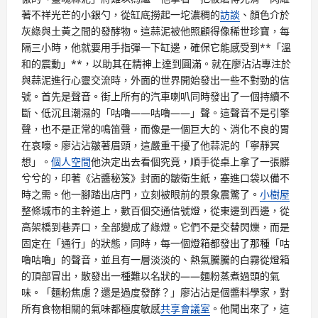
著不祥光芒的小銀勺，從缸底撈起一坨濃稠的
訪談
、顏色介於
灰綠與土黃之間的發酵物。這蒜泥被他照顧得像稀世珍寶，每
隔三小時，他就要用手指彈一下缸邊，確保它能感受到**「溫
和的震動」**，以助其在精神上達到圓滿。就在廖沾沾專注於
與蒜泥進行心靈交流時，外面的世界開始發出一些不對勁的信
號。首先是聲音。街上所有的汽車喇叭同時發出了一個持續不
斷、低沉且潮濕的「咕嚕——咕嚕——」聲。這聲音不是引擎
聲，也不是正常的鳴笛聲，而像是一個巨大的、消化不良的胃
在哀嚎。廖沾沾皺著眉頭，這嚴重干擾了他蒜泥的「寧靜冥
想」。
個人空間
他決定出去看個究竟，順手從桌上拿了一張髒
兮兮的，印著《沾醬秘笈》封面的皺衛生紙，塞進口袋以備不
時之需。他一腳踏出店門，立刻被眼前的景象震驚了。
小樹屋
整條城市的主幹道上，數百個交通信號燈，從東邊到西邊，從
高架橋到巷弄口，全部變成了綠燈。它們不是交替閃爍，而是
固定在「通行」的狀態，同時，每一個燈箱都發出了那種「咕
嚕咕嚕」的聲音，並且有一層淡淡的、熱氣騰騰的白霧從燈箱
的頂部冒出，散發出一種難以名狀的——麵粉蒸煮過頭的氣
味。「麵粉焦慮？還是過度發酵？」廖沾沾是個醬料學家，對
所有食物相關的氣味都極度敏感
共享會議室
。他聞出來了，這