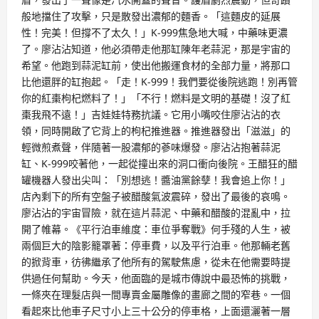
般地擋住了攻擊，只是散發出濃郁的麵香。「這麵皮的延展
性！完美！但撐不了太久！」K-999焦急地大喊，中藥味更濃
了。廖沾沾知道，他必須帶走他那缸陳年老蒜泥，那是宇宙的
希望。他跑到蒜泥缸前，使出他搬運食材的全部力量，將那口
比他還胖的缸抱起。「走！K-999！我們要從後院逃跑！別再管
你的紅棗枸杞燃料了！」「不行！燃料是文明的基礎！沒了紅
棗我飛不遠！」吉娃娃特務抗議。它用小嘴咬住廖沾沾的衣
領，同時開啟了它背上的枸杞推進器。推進器發出「滋滋」的
輕微煎煮聲，伴隨著一股濃郁的蔘味爆發。廖沾沾抱著蒜泥
缸、K-999咬著他，一起從撞出來的洞口衝向後院。王醋狂的醋
罐機器人發出尖叫：「別想逃！醬油黨餘孽！我會追上你！」
店內剩下的所有空盤子被醋酸氣波震碎，發出了最後的哀鳴。
廖沾沾的宇宙冒險，就在這片蒜泥、中藥和醋酸的混亂中，拉
開了帷幕。《平行泊車維度：車位爭奪戰》何手殘的人生，被
兩個巨大的陰影籠罩著：停車費，以及平行泊車。他那輛老舊
的掀背車，彷彿繼承了他所有的駕駛焦慮，從未在他需要時提
供過任何幫助。今天，他面臨的是城市傳說中最恐怖的挑戰，
一條夾在理髮店與一間專賣金屬雕像的畫廊之間的窄巷。一個
看起來比他車子尺寸小上三十公分的停車格，上面還灑著一層