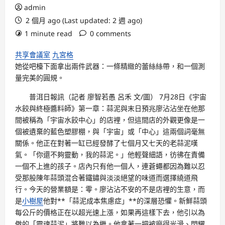
admin
2 個月 ago (Last updated: 2 週 ago)
1 minute read
0 comments
共享會議室
九宮格
她從吧檯下面拿出兩件武器：一條精緻的蕾絲絲帶，和一個測
量完美的圓規。
普洱日報訊（記者 廖智若愚 呂禾 文/圖） 7月28日《宇宙
水餃與終極醬料師》第一章：蒜泥與末日預兆廖沾沾坐在他那
間被稱為「宇宙水餃中心」的店裡，但這間店的外觀更像是一
個被遺棄的藍色塑膠棚，與「宇宙」或「中心」這兩個詞毫無
關係。他正在對著一缸已經發酵了七個月又七天的老蒜泥嘆
氣。「你還不夠靈動，我的蒜泥。」他輕聲細語，彷彿在責備
一個不上進的孩子。店內只有他一個人，連蒼蠅都因為難以忍
受那股陳年蒜頭混合著鐵鏽與淡淡絕望的味道而選擇繞道飛
行。今天的營業額是：零。廖沾沾不安的不是店裡的生意，而
是
小樹屋
他對**「蒜泥成本焦慮症」**的深層恐懼。新鮮蒜頭
每公斤的價格正在以超光速上漲，如果再這樣下去，他引以為
傲的「靈魂蒜泥」將難以為繼。他拿著一把被磨得光滑、閃耀