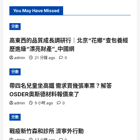
You May Have Missed
分數
高東西的品質成長調研行｜北京“花鄉”查包養經
歷進級“漂亮財產”_中國網
admin
21 分鐘 ago
0
分數
帶四名兒童坐高鐵 需求買幾張車票？解答
OSDER奧斯德材料報價來了
admin
9 小時 ago
0
分數
戰疫新竹森和診所 濟寧外行動
admin
17 小時 ago
0