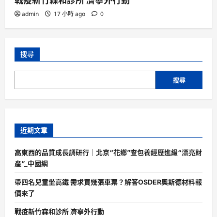
戰疫新竹森和診所 濟寧外行動
admin
17 小時 ago
0
搜尋
搜尋
近期文章
高東西的品質成長調研行｜北京“花鄉”查包養經歷進級“漂亮財
產”_中國網
帶四名兒童坐高鐵 需求買幾張車票？解答OSDER奧斯德材料報
價來了
戰疫新竹森和診所 濟寧外行動