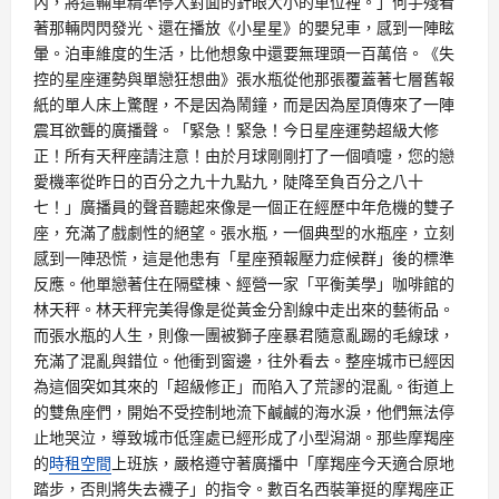
內，將這輛車精準停入對面的針眼大小的車位裡。」何手殘看
著那輛閃閃發光、還在播放《小星星》的嬰兒車，感到一陣眩
暈。泊車維度的生活，比他想象中還要無理頭一百萬倍。《失
控的星座運勢與單戀狂想曲》張水瓶從他那張覆蓋著七層舊報
紙的單人床上驚醒，不是因為鬧鐘，而是因為屋頂傳來了一陣
震耳欲聾的廣播聲。「緊急！緊急！今日星座運勢超級大修
正！所有天秤座請注意！由於月球剛剛打了一個噴嚏，您的戀
愛機率從昨日的百分之九十九點九，陡降至負百分之八十
七！」廣播員的聲音聽起來像是一個正在經歷中年危機的雙子
座，充滿了戲劇性的絕望。張水瓶，一個典型的水瓶座，立刻
感到一陣恐慌，這是他患有「星座預報壓力症候群」後的標準
反應。他單戀著住在隔壁棟、經營一家「平衡美學」咖啡館的
林天秤。林天秤完美得像是從黃金分割線中走出來的藝術品。
而張水瓶的人生，則像一團被獅子座暴君隨意亂踢的毛線球，
充滿了混亂與錯位。他衝到窗邊，往外看去。整座城市已經因
為這個突如其來的「超級修正」而陷入了荒謬的混亂。街道上
的雙魚座們，開始不受控制地流下鹹鹹的海水淚，他們無法停
止地哭泣，導致城市低窪處已經形成了小型潟湖。那些摩羯座
的
時租空間
上班族，嚴格遵守著廣播中「摩羯座今天適合原地
踏步，否則將失去襪子」的指令。數百名西裝筆挺的摩羯座正