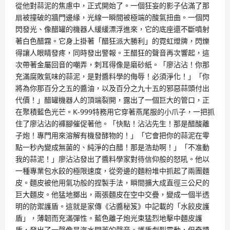
從他對蒜泥的焦慮中，正式開始了。一個狂妄的影子佔滿了那
扇被撞破的牆門邊緣，光線一瞬間被極端的酸氣扭曲。一個閃
閃發光、像醋罐的機器人緩緩漂浮進來，它的底座還不斷噴射
著白色醋霧。它身上掛著「醋狂派大勝利」的霓虹燈牌，閃爍
得讓人眼睛發疼，同時發出警報。王醋狂的聲音再次響起，這
次帶著金屬回音的嘲弄，刺耳得像是磨砂紙。「廖沾沾！你那
充滿腐敗氣味的蒜泥，是對醬料學的侮辱！必須淨化！」「你
將為你那百分之五的醬油，以及百分之九十五的邪惡蒜頭付出
代價！」醋罐機器人的頂端裂開，露出了一個巨大的管口，正
在聚積藍色光芒。K-999特務用它穿著燕尾服的小爪子，一把抓
住了廖沾沾的褲腳催促著他。「快點！沾沾先生！那是醋酸離
子炮！專門用來溶解有機發酵物的！」「它會把你的蒜泥在零
點一秒內變成無菌的、純淨的白醋！那是浩劫啊！」「不准動
我的蒜泥！」廖沾沾發出了醬料學家對待信仰般的怒吼。他以
一種專業包水餃的極限速度，從旁邊的麵粉堆中抓起了兩團麵
皮。麵皮被他用氣功般的捏製手法，瞬間擴大成直徑三公尺的
巨大麵皮。他猛地擲出，兩張麵皮在空中交疊，變成一個半透
明的防禦護盾。這就是家傳《沾醬秘笈》中記載的「水餃皮護
盾」，薄韌而充滿彈性。藍色離子炮光束猛烈地擊中麵皮護
盾，發出了一聲像是汽水開蓋的聲音。護盾劇烈震動，但奇蹟