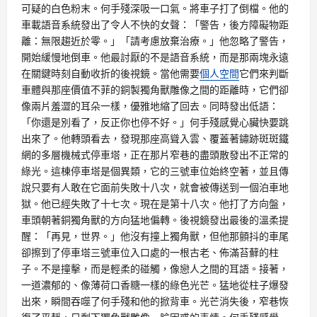
可疑的白色粉末。何手殘深吸一口氣。將車子打了倒檔。他的
車載語音系統發出了令人不快的女聲：「警告，後方障礙物距
離：無限趨近於零。」「請考慮放棄治療。」他忽略了警告，
開始緩慢地倒車。他最討厭的不是語音系統，而是那兩塊永遠
在關鍵時刻自動收折的後視鏡。當他需要
個人空間
它們來判斷
車體與那座價值不菲的銅製獨角獸雕像之間的距離時，它們卻
像兩片羞澀的耳朵一樣，優雅地縮了回去。同時發出低語：
「你還是別看了，反正你也停不好。」何手殘感覺心臟快要跳
出來了。他轉頭看去，發現那座高聳入雲、覆蓋著鏽跡斑斑鐵
網的多層機械式停車塔，正在那片窄巷的盡頭散發出不正常的
綠光。這棟停車塔是個異類，它的三號車位始終空著，並且傳
說只要有人敢在它面前失敗十八次，就會被傳送到一個泊車地
獄。他已經失敗了十七次。現在是第十八次。他打了方向盤，
車頭朝著銅獨角獸的方向猛地偏轉。後視鏡發出最後的溫柔提
醒：「再見，世界。」他沒有撞上獨角獸，但他那顫抖的車尾
卻擦到了停車塔三號車位入口處的一根古老、佈滿苔蘚的柱
子。不是撞擊，而是輕柔的碰觸，像戀人之間的耳語。接著，
一道濃郁的、像薄荷口香糖一樣的綠色光芒。猛地從柱子爆發
出來，瞬間吞噬了何手殘和他的掀背車。光芒消失後，窄巷恢