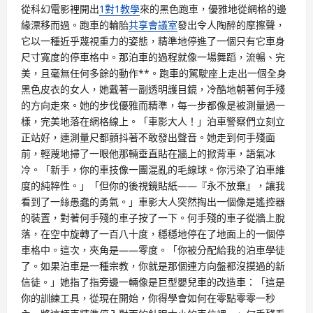
從科幻電影裡開出
1對1教學
來的黑色跑車，優雅地從網格的邊
緣漂移而過。跑車的輪胎
共享會議室
發出令人陶醉的摩擦聲，
它以一種近乎蔑視重力的姿態，精準地停進了一個只有它車身
尺寸寬度的停車格中。那泊車的過程就像一場舞蹈，流暢、完
美，且毫無任何多餘的動作**。跑車的駕駛座上走出一個全身
黑色皮衣的女人，她戴著一副透明護目鏡，冷酷地朝著何手殘
的方向走來。她的步伐優雅而精準，每一步都像是被測量過一
樣，完美地落在網格線上。「車影大人！」泊車警察們立刻立
正站好，連測量尺都顫抖著不敢發出聲音。她走到何手殘面
前，輕蔑地掃了一眼他那輛垂直貼在牆上的掀背車，語氣冰
冷。「新手，你的車技像一團混亂的毛線球。你污染了泊車維
度的純粹性。」「但你的後視鏡貼紙——『永不放棄』，讓我
看到了一絲愚蠢的勇氣。」車影大人突然掏出一個像是遙控器
的裝置，對著何手殘的車子按了一下。何手殘的車子從牆上脫
落，在空中旋轉了一百八十度，穩穩地停在了地面上的一個停
車格中。這次，夾角是——零度。「你被分配給我的泊車學徒
了。如果泊車是一種宗教，你就是那個連方向盤都沒摸過的新
信徒。」她指了指旁邊一輛像是巨型嬰兒車的改造車：「這是
你的訓練工具，從現在開始，你得學會如何在零點零零一秒