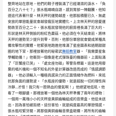
整齊地站在原地，他們的鞋子裡裝滿了已經潮濕的淚水。「負
百分之八十七？」張水瓶喃喃自語，感到胃部一陣翻騰，他知
道這代表著什麼。林天秤的運勢越差，他那股積壓已久、無處
安放的單戀能量就會越發瘋狂地實體化。上次林天秤的戀愛運
勢跌至百分之二十，張水瓶就發現他的廚房裡長滿了巨大的、
形狀是林天秤側臉的粉紅色蘑菇。他必須在今天結束前，將林
天秤的運勢至少提升到零。否則，他那份單戀就會變成某種具
備攻擊性的實體。他緊張地跑進他堆滿了星座圖表和過期甜甜
圈的地下室，那裡放著他的秘密武
舞蹈教室
器。「我需要星象
學輔助儀！」他衝到一個像是老式彈珠臺的機器前，上面貼滿
了「巨蟹座已哭」、「處女座勿碰」等警告標籤。這是他用廢
棄的唱片機和一個不知名的外星計算器改造而成的「情感調節
器」。他必須輸入一種極具感染力的正面情緒作為燃料，來抵
抗那負面的運勢波。「水瓶座的優勢，就是超脫一切的理性與
冷靜…才怪！我只有一腔熱血的傻氣啊！」他絕望地低吼。他
看了一眼腳邊。那裡放著一個他為林天秤準備了兩年的禮物：
一個用一萬塊小小的天秤座黃銅齒輪組成的音樂盒。他從未送
出，因為害怕被拒絕。這份害怕，就是純度最高的單戀情感。
張水瓶咬緊牙關，將那個黃銅齒輪音樂盒砸爛，將所有的齒輪