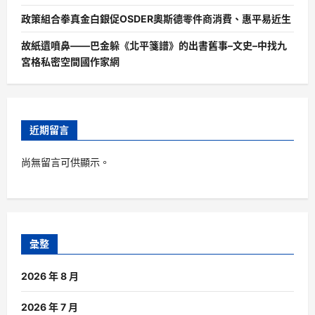
政策組合拳真金白銀促OSDER奧斯德零件商消費、惠平易近生
故紙遺噴鼻——巴金躲《北平箋譜》的出書舊事–文史–中找九
宮格私密空間國作家網
近期留言
尚無留言可供顯示。
彙整
2026 年 8 月
2026 年 7 月