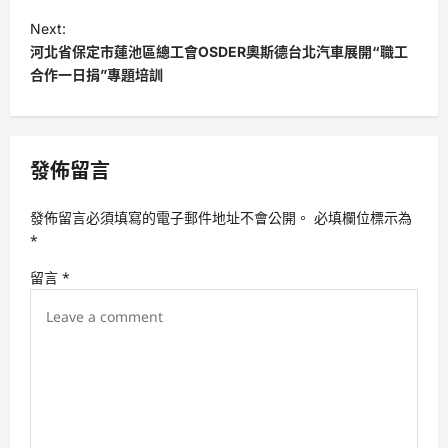
t
Next:
河北省保定市蓮池區總工會OSDER奧斯德台北汽車展開“職工
n
合作一日捐”專題培訓
a
v
i
發佈留言
g
a
發佈留言必須填寫的電子郵件地址不會公開。
必填欄位標示為
t
*
i
留言
*
o
n