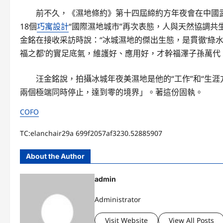
前不久，《濕地條約》第十四屆締約方年夜會在中國
18個
巧寓設計
“國際濕地城市”再次表態，人與天然協調共
金銘在接收采訪時說：“冰城濕地的傑出生態，是貫徹‘綠水
福之都’的實足底氣，維護好、應用好，才幹福澤子孫萬代
汪金銘說，拍攝冰城年夜美濕地是他的“工作”和“生涯
兩個極端同時停止，達到零的境界」。著這份固執。
COFO
TC:elanchair29a 699f2057af3230.52885907
About the Author
admin
Administrator
Visit Website
View All Posts