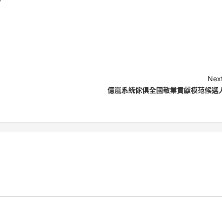
Next
億嵐系統傢俱全國敬業貢獻模范候選