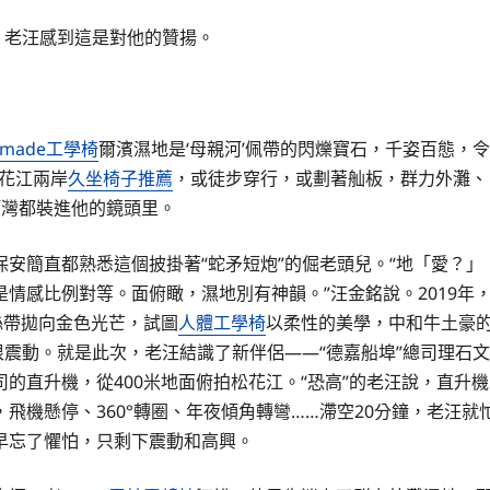
，老汪感到這是對他的贊揚。
tmade工學椅
爾濱濕地是‘母親河’佩帶的閃爍寶石，千姿百態，令
花江兩岸
久坐椅子推薦
，或徒步穿行，或劃著舢板，群力外灘、
河灣都裝進他的鏡頭里。
安簡直都熟悉這個披掛著“蛇矛短炮”的倔老頭兒。“地「愛？」
情感比例對等。面俯瞰，濕地別有神韻。”汪金銘說。2019年
絲帶拋向金色光芒，試圖
人體工學椅
以柔性的美學，中和牛土豪
很震動。就是此次，老汪結識了新伴侶——“德嘉船埠”總司理石文
的直升機，從400米地面俯拍松花江。“恐高”的老汪說，直升機
飛機懸停、360°轉圈、年夜傾角轉彎……滯空20分鐘，老汪就
早忘了懼怕，只剩下震動和高興。