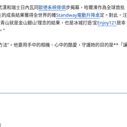
武漢和瑞士日內瓦同
歐德系統傢俱
步揭幕，哈爾濱作為全球首批
生的成長結果獲得全世界的確
Standway電動升降桌
定。對此，汪
青山就是金山銀山’理念的結果，也是冰城打造‘宜
Enjoy121
居幸
。”
方法”。他要用手中的相機、心中的酷愛，守護她的目的是**「