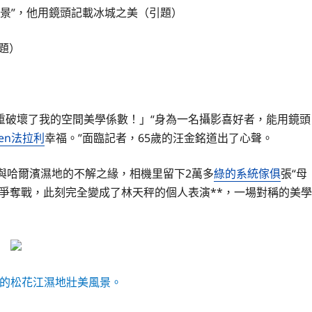
佈景”，他用鏡頭記載冰城之美（引題）
題）
重破壞了我的空間美學係數！」“身為一名攝影喜好者，能用鏡頭
ten法拉利
幸福。”面臨記者，65歲的汪金銘道出了心聲。
與哈爾濱濕地的不解之緣，相機里留下2萬多
綠的系統傢俱
張“母
爭奪戰，此刻完全變成了林天秤的個人表演**，一場對稱的美學
的松花江濕地壯美風景。