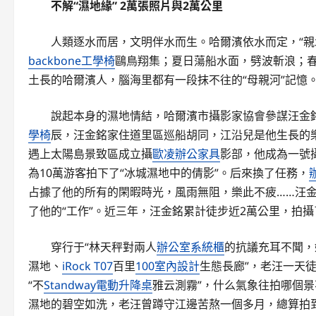
不解“濕地緣” 2萬張照片與2萬公里
人類逐水而居，文明伴水而生。哈爾濱依水而定，“親
backbone工學椅
鷗鳥翔集；夏日蕩船水面，劈波斬浪；
土長的哈爾濱人，腦海里都有一段抹不往的“母親河”記憶
說起本身的濕地情結，哈爾濱市攝影家協會參謀汪金
學椅
辰，汪金銘家住道里區巡船胡同，江沿兒是他生長的
遇上太陽島景致區成立攝
歐凌辦公家具
影部，他成為一號
為10萬游客拍下了“冰城濕地中的倩影”。后來換了任務，
占據了他的所有的閑暇時光，風雨無阻，樂此不疲……汪
了他的“工作”。近三年，汪金銘累計徒步近2萬公里，拍攝
穿行于“林天秤對兩人
辦公室系統櫃
的抗議充耳不聞，
濕地、
iRock T07
百里
100室內設計
生態長廊”，老汪一天
“不
Standway電動升降桌
雅云測霧”，什么氣象往拍哪個
濕地的碧空如洗，老汪曾蹲守江邊苦熬一個多月，總算拍