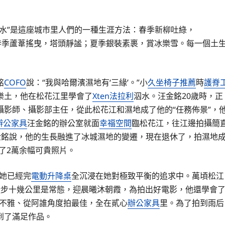
水”是這座城市里人們的一種生涯方法：春季新柳吐綠，
春季蘆葦搖曳，塔頭靜謐；夏季銀裝素裹，賞冰樂雪。每一個土
。
銘
COFO
說：“我與哈爾濱濕地有‘三緣’。”小
久坐椅子推薦
時
護脊
樂土，他在松花江里學會了
Xten法拉利
泅水。汪金銘20歲時，正
攝影師、攝影部主任，從此松花江和濕地成了他的“任務佈景”，
辦公家具
汪金銘的辦公室就面
幸福空間
臨松花江，往江邊拍攝簡
金銘說，他的生長融進了冰城濕地的變遷，現在退休了，拍濕地
了2萬余幅可貴照片。
她已經完
電動升降桌
全沉浸在她對極致平衡的追求中。萬頃松江
徒步十幾公里是常態，迎晨曦沐朝霞，為拍出好電影，他還學會
景不雅、從阿誰角度拍最佳，全在貳心
辦公家具
里。為了拍到雨后
到了滿足作品。