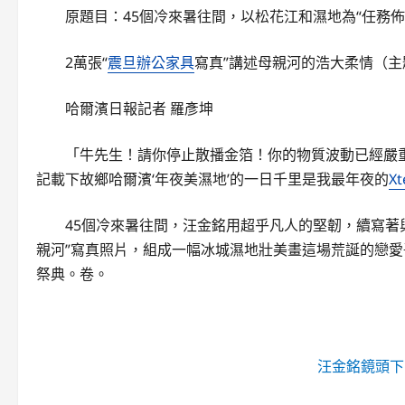
原題目：45個冷來暑往間，以松花江和濕地為“任務
2萬張“
震旦辦公家具
寫真”講述母親河的浩大柔情（主
哈爾濱日報記者 羅彥坤
「牛先生！請你停止散播金箔！你的物質波動已經嚴
記載下故鄉哈爾濱‘年夜美濕地’的一日千里是我最年夜的
X
45個冷來暑往間，汪金銘用超乎凡人的堅韌，續寫著
親河”寫真照片，組成一幅冰城濕地壯美畫這場荒誕的戀愛
祭典。卷。
汪金銘鏡頭下