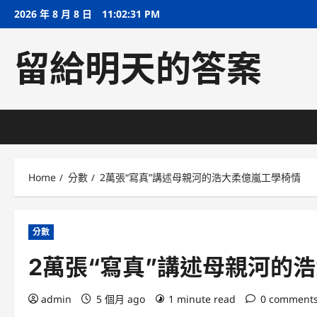
Skip
2026 年 8 月 8 日
11:02:32 PM
to
content
留給明天的答案
Home
分數
2萬張“寫真”講述母親河的浩大柔億嵐工學椅情
分數
2萬張“寫真”講述母親河的
admin
5 個月 ago
1 minute read
0 comment