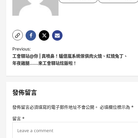
P
Previous:
工會驛站@你 | 真噴鼻！驢億嵐系統傢俱肉火燒、紅燒兔丁、
o
年夜雞腿……來工會驛站炫飯啦！
s
t
n
發佈留言
a
v
發佈留言必須填寫的電子郵件地址不會公開。
必填欄位標示為
*
i
留言
*
g
a