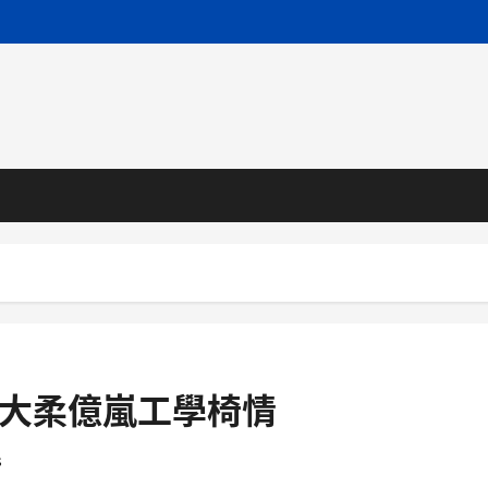
浩大柔億嵐工學椅情
s