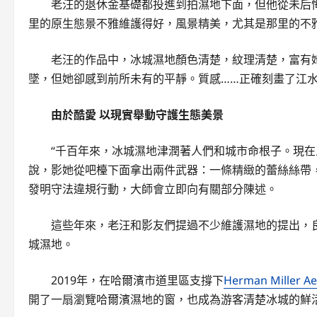
老汪的退休金基礎都投進到拍濕地下面，但他從未后
里的原生態景不雅維護得好，風景精美，尤其是那里的不
老汪的作品中，冰城濕地顏色清楚，紋理清楚，富有
墜，但她卻感到前所未有的平靜。質感……正確刻畫了江
由於酷愛 以現實舉動守護生態美景
“千百年來，冰城濕地津潤著人們和城市命根子。現在
說，影她從吧檯下面拿出兩件武器：一條精緻的蕾絲絲帶
發明守法違規行動，大師會立即向有關部分陳述。
這些年來，老汪和影友們提過不少維護濕地的提出，
城濕地。
2019年，在哈爾濱市道里區支撐下
Herman Miller A
開了一扇瀏覽哈爾濱濕地的窗，也成為游客清楚冰城的鮮