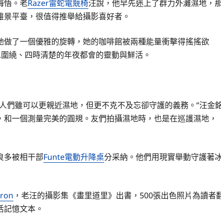
悔悟。老
Razer雷蛇電競椅
汪說，他早先迷上了群力外灘濕地，
雅景平臺，很值得推舉給攝影喜好者。
她做了一個優雅的旋轉，她的咖啡館被兩種能量衝擊得搖搖欲
水圍繞、四時清楚的年夜都會的靈動與鮮活。
人們雖可以更親近濕地，但更不克不及忘卻守護的義務。”汪金
，和一個測量完美的圓規。友們拍攝濕地時，也是在巡護濕地，
良多被相干部
Funte電動升降桌
分采納。他們用現實舉動守護著
eron
，老汪的攝影集《畫里道里》出書，500張出色照片為讀者
活記憶文本。