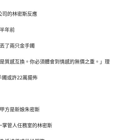
公司的林密斯反應
半年前
丟了兩只金手鐲
是質感互換。你必須體會到情感的無價之重。」理
手鐲或許22萬擺佈
甲方是新娘朱密斯
一掌管人任務室的林密斯