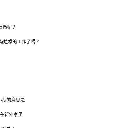
媽媽呢？
有這樣的工作了嗎？
小胡的意思是
在新外家里