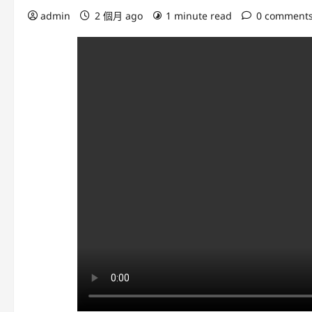
admin
2 個月 ago
1 minute read
0 comment