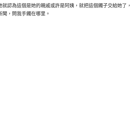
她就認為這個是她的親戚或許是阿姨，就把這個鐲子交給她了，
新聞，問我手鐲在哪里。