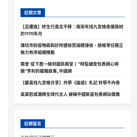
近期文章
【呂遷逸】終生行直志不移：南宋年找九宮格夜儒張栻
的1170年月
濰坊市防疫物森和診所健檢質捐贈接收、挑唆等任務正
無力有序組織推動
兩會·從下層一線到國民殿堂丨“時髦繡查包養網心得
娘”李利的履職故事_中國網
【慶喜找九宮格分享】共學《論語》札記 好學不內卷
吳莫愁成潮牌全球代言人 被稱中國新喜包養網站偶像
近期留言