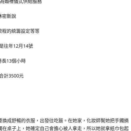
為婚禮儀式供給服務
林密斯說
流程的統籌設定等等
是往年12月14號
時長13個小時
合計3500元
要換成舒暢的衣服，出發往吃飯。在她家，化妝師幫她把手鐲摘
鐲在桌子上，她確定自己會擔心被人拿走，所以她就拿紙巾包起