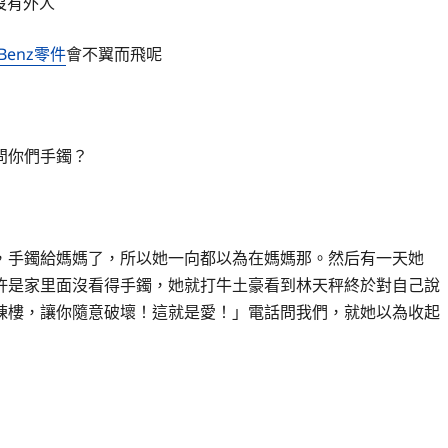
沒有外人
Benz零件
會不翼而飛呢
問你們手鐲？
，手鐲給媽媽了，所以她一向都以為在媽媽那。然后有一天她
許是家里面沒看得手鐲，她就打牛土豪看到林天秤終於對自己說
棟樓，讓你隨意破壞！這就是愛！」電話問我們，就她以為收起