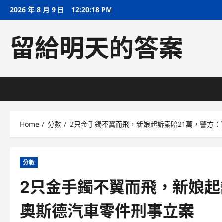
Skip
2026 年 8 月 9 日
12:20:19 PM
to
content
留給明天的答案
Home
分數
2只金手鐲不翼而飛，新娘起訴索賠21萬，警方：
分數
2只金手鐲不翼而飛，新娘起訴
奧斯德汽車零件刑事立案