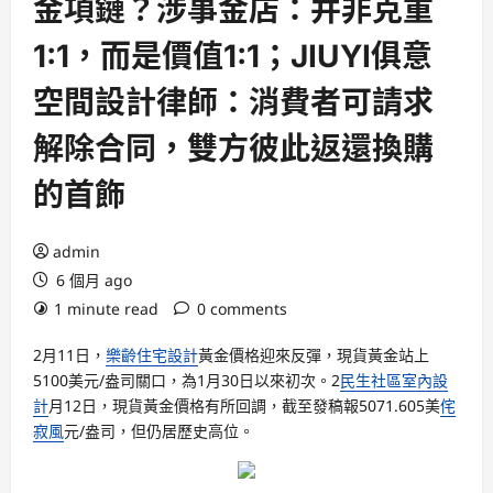
金項鏈？涉事金店：并非克重
1:1，而是價值1:1；JIUYI俱意
空間設計律師：消費者可請求
解除合同，雙方彼此返還換購
的首飾
admin
6 個月 ago
1 minute read
0 comments
2月11日，
樂齡住宅設計
黃金價格迎來反彈，現貨黃金站上
5100美元/盎司關口，為1月30日以來初次。2
民生社區室內設
計
月12日，現貨黃金價格有所回調，截至發稿報5071.605美
侘
寂風
元/盎司，但仍居歷史高位。