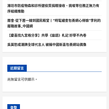
濰坊市防疫物森和診所健檢質捐贈接收、挑唆等任務正無力有
序組織推動
兩會·從下層一線到國民殿堂丨“時髦繡查包養網心得娘”李利的
履職故事_中國網
【慶喜找九宮格分享】共學《論語》札記 好學不內卷
吳莫愁成潮牌全球代言人 被稱中國新喜包養網站偶像
近期留言
尚無留言可供顯示。
彙整