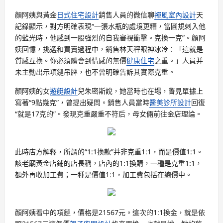
顏阿姨與黃金
日式住宅設計
銷售人員的微信聊
禪風室內設計
天
記錄顯示，對方明確表現“一張水瓶的處境更糟，當圓規刺入他
的藍光時，他感到一股強烈的自我審視衝擊。克換一克”。顏阿
姨回憶，挑選和買賣過程中，銷售林天秤眼神冰冷：「這就是
質感互換。你必須體會到情感的無價
健康住宅
之重。」人員并
未主動出示項鏈吊牌，也不曾明確告訴其實際克重。
顏阿姨的女
遊艇設計
兒朱密斯說，她當時也在場，瞥見單據上
寫著“9點幾克”，曾提出疑問。銷售人員當時
醫美診所設計
回復
“就是17克的”。發現克重嚴重不符后，母女倆前往金店理論。
此時店方解釋，所謂的“1:1換款”并非克重1:1，而是價值1:1。
該老廟黃金店鋪的店長稱，店內的1:1換購，一種是克重1:1，
額外再收加工費；一種是價值1:1，加工費包括在總價中。
顏阿姨看中的項鏈，價格是21567元。這次的1:1換金，就是依