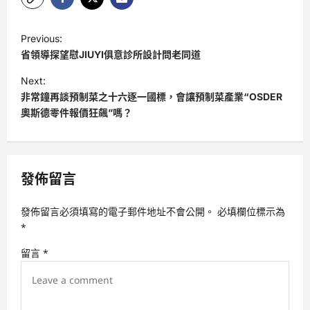
P
Previous:
o
省領導探望慰JIUYI俱意診所設計問老同道
s
Next:
t
非常鐘再談預制菜之十六逐一國標，會讓預制菜產業“OSDER
奧斯德零件報價狂飆”嗎？
n
a
v
發佈留言
i
g
發佈留言必須填寫的電子郵件地址不會公開。
必填欄位標示為
a
*
t
留言
*
i
o
n