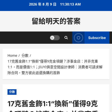
Skip
2026 年 8 月 9 日
11:30:14 AM
to
content
留給明天的答案
Subscribe
Home
分數
17克舊金飾1:1“換新”僅得9克金項鏈？涉事金店：并非克重
1:1，而是價值1:1；JIUYI俱意空間設計律師：消費者可請求解
除合同，雙方彼此返還換購的首飾
分數
17克舊金飾1:1“換新”僅得9克