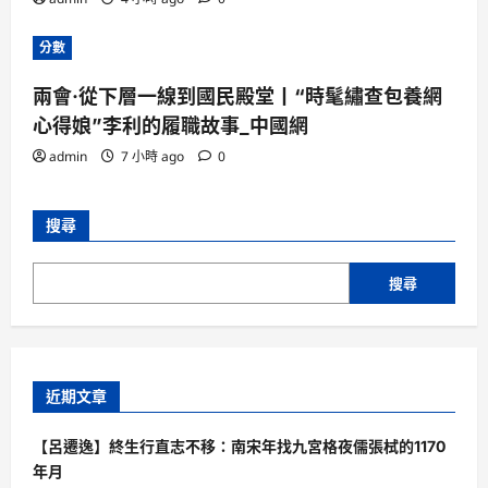
分數
兩會·從下層一線到國民殿堂丨“時髦繡查包養網
心得娘”李利的履職故事_中國網
admin
7 小時 ago
0
搜尋
搜尋
近期文章
【呂遷逸】終生行直志不移：南宋年找九宮格夜儒張栻的1170
年月