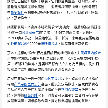
速度吐出金箔折成的千紙鶴，它們像金色蝗蟲一樣飛向天空。
前也有媒體報道類似事務——消費者錢密斯指出，她和母親手
中
豪宅設計
有總重46.96克的舊金飾，于10月17日來到一家金
店，預計換金。
錢密斯表現，本身底本明確請求“以克換克”，最后卻被店員誘導
換成“一口
設計家豪宅
價”金飾，46.96克的舊金飾，只換回
25.939克新飾品，份量縮水近一半，折算下來每克黃金價格超
過
THE R3 寓所
2000元
綠裝修設計
，遠超市道正常價格。
那么，這樣的“換金”行為能否該若何構成欺詐，北
天母室內設計
京中凱(杭州)律師事務所的馬律師表現：《消費者權益保護法》
第55條所稱的欺詐，是要以不符合法令占有為目標的，例如明
知無法供給相關商品或服務仍誤導消費者消費。
店家在宣傳以一換一的過
退休宅設計
程中，確實供給了換購的
相關
商業空間室內設計
產品，難以認定為欺詐，店家與消費者
焦點的不合在于在對產品換購的計價
空間心理學
方法懂得分
歧。這種情
綠設計師
況下，消費者可以主張訂立合同時存在構
成嚴重誤解，請求解除合同，雙方彼此返還換購的首飾。