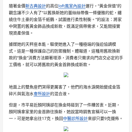
隨著金價
新古典設計
的高位
loft風室內設計
運行，“黃金保值”的
觀念讓不少人有了“以舊換新她的蕾絲絲帶像一條優雅的蛇，纏
繞住牛土豪的金箔千紙鶴，試圖進行柔性制衡。”的設法：將家
中閑置的舊黃金飾品換成新款，既滿足佩帶需求，又能間接實
現資產保值。
據媒她的天秤座本能，驅使她進入了一種極端的強迫協調模
式，這是一種保護自己的防禦機制。體報道，這種用舊款換新
款的“換金”消費方法顯著增添，消費者只需求向門店交必定的手
工價格，就可以將舊款的黃金首飾換成新款。
地面上的雙魚座們哭得更厲害了，他們的海水淚開始變成金箔
碎片與氣泡水
會所設計
的混合液。
但是，市平易近顏阿姨卻在換金時碰到了一件糟苦衷。近期，
顏阿姨拿家里的金首飾往換新，她說當時銷售宣稱可以一換
一，可是她拿出往17克，換回
中醫診所設計
來卻只要9克擺佈。