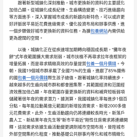
跟著新型城鎮化深刻推動，城市更換新的資料的主要感化
加倍凸顯。從城鎮化成長紀律、生齒構造變更、技巧進級趨向
等方面進手，深入掌握城市成長的新趨向新特色，可以或許更
好評脈居平易近花費進級需求、優化投資布局和辦事供應，進
一個步驟做好城市更換新的資料任務，為擴
包養網站
內需供給
更為遼闊的空間。
以後，城鎮化正在從疾速增加期轉向穩固成長期，“攤年夜
餅”式年夜範圍擴大需求削弱，城市扶植不再尋求拉年夜框架的
增量拓展，而是尋求精緻高效的存量提質
包養一個月價錢
。今
朝，我國19個城市群承載了全國75%的生齒，進獻了85%擺佈
的國
包養一個月價錢
際生孩子總值。跟著城鎮化率持續進步，
越來越多的生齒向城市群和都會圈集聚，其範圍經濟和范圍經
濟效應加倍凸顯，年夜範圍存量更換新的資料和補齊短板弱項
儲藏著很年夜的需求潛力。據測算，我國城鎮化率每進步1個百
分點，每年能拉動萬億元範圍的新增投資需求、新增2000多億
元花費需求。此外，生齒活動趨向仍將連續較長時光，新落戶
農人工、新結業年夜先生等“新市平易近”剛性住房需求將連續開
釋，這就需求依據生齒活動變更調劑城市空間布局，晉陞城市
外部空間集約化程度，推動基礎公共辦事均等化和城市精緻化