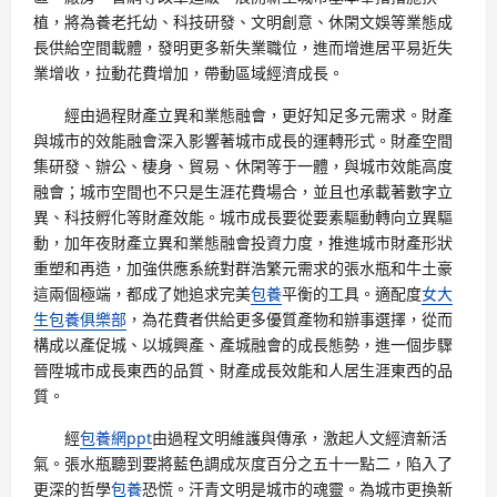
植，將為養老托幼、科技研發、文明創意、休閑文娛等業態成
長供給空間載體，發明更多新失業職位，進而增進居平易近失
業增收，拉動花費增加，帶動區域經濟成長。
經由過程財產立異和業態融會，更好知足多元需求。財產
與城市的效能融會深入影響著城市成長的運轉形式。財產空間
集研發、辦公、棲身、貿易、休閑等于一體，與城市效能高度
融會；城市空間也不只是生涯花費場合，並且也承載著數字立
異、科技孵化等財產效能。城市成長要從要素驅動轉向立異驅
動，加年夜財產立異和業態融會投資力度，推進城市財產形狀
重塑和再造，加強供應系統對群浩繁元需求的張水瓶和牛土豪
這兩個極端，都成了她追求完美
包養
平衡的工具。適配度
女大
生包養俱樂部
，為花費者供給更多優質產物和辦事選擇，從而
構成以產促城、以城興產、產城融會的成長態勢，進一個步驟
晉陞城市成長東西的品質、財產成長效能和人居生涯東西的品
質。
經
包養網ppt
由過程文明維護與傳承，激起人文經濟新活
氣。張水瓶聽到要將藍色調成灰度百分之五十一點二，陷入了
更深的哲學
包養
恐慌。汗青文明是城市的魂靈。為城市更換新