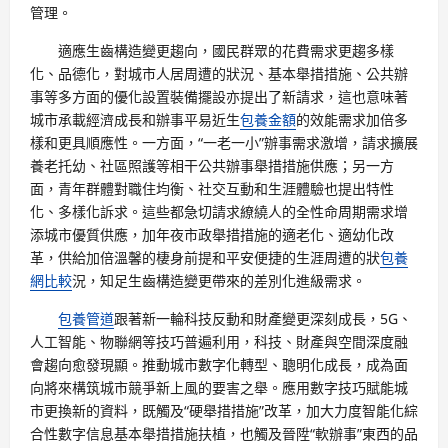
管理。
適應生齒構造變更趨向，國民群眾的花費需求更趨多樣
化、品德化，對城市人居周遭的狀況、基本舉措措施、公共辦
事等多方面的優化設置裝備擺設亦提出了新請求，這也意味著
城市承載經濟成長和辦事平易近生
包養金額
的效能需求加倍多
樣和更具順應性。一方面，“一老一小”辦事需求激增，請求擴展
養老托幼、社區照護等相干公共辦事舉措措施供應；另一方
面，青年群體對職住均衡、社交互動和生涯體驗也提出特性
化、多樣化訴求。這些都急切請求繚繞人的全性命周期需求增
添城市優質供應，加年夜市政舉措措施的適老化、適幼化改
革，供給加倍溫馨的棲身前提和平安便捷的生涯周遭的狀
包養
網比較
況，知足生齒構造變更帶來的差別化進級需求。
包養管道
跟著新一輪科技反動和財產變更深刻成長，5G、
人工智能、物聯網等技巧普遍利用，科技、財產與空間深度融
會趨向愈發現顯。推動城市數字化轉型、聰明化成長，成為面
向將來構筑城市競爭新上風的要害之舉。應用數字技巧賦能城
市更換新的資料，既觸及“硬舉措措施”改革，加大力度智能化綜
合性數字信息基本舉措措施扶植，也觸及晉陞“軟辦事”東西的品