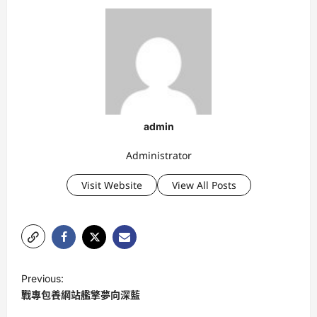
admin
Administrator
Visit Website
View All Posts
P
Previous:
o
戰專包養網站艦擎夢向深藍
s