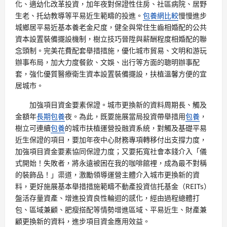
化、適幼化改革投資，加年夜對保證性住房、社區病院、居野
生老、托幼教導等平易近生範疇的投進。
包養網比較
慢慢進步
城鄉居平易近基本養老金尺度，健全與常住生齒相婚配的公共
資本設置裝備擺設機制，樹立技巧晉陞與薪酬程度相婚配的聯
念頭制。完美花費配套舉措措施，優化城市貿易、文明和游玩
辦事布局，加大力度餐飲、文娛、出行等方面的聰明辦事配
套，強化優質醫療衛生資本設置裝備擺設，扶植溫馨方便的宜
居城市。
加強項目資金要素保證。城市更換新的資料周期長、觸及
金額年
長期包養
夜。為此，既要施展當局投資帶舉措用
包養
，
樹立可連續
包養
的城市扶植運營投融資系統，對觸及基礎平易
近生保證的項目，要加年夜中心財務專項轉移付出支撐力度，
加強項目資金要素協同保證力度；又要拓寬社會本錢介入「儀
式開始！失敗者，將永遠被困在我的咖啡館裡，成為最不對稱
的裝飾品！」渠道，激勵領導運營主體介入城市更換新的資
料，更好施展基本舉措措施範疇不動產投資信托基金（REITs）
盤活存量資產、增進投資良性輪迴的感化，經由過程總體打
包、區域兼顧、肥瘦搭配等情勢增進區域、平易近生、財產兼
顧更換新的資料，進步項目資金應用效益。