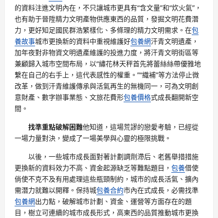
的資料注進文明內在，不只讓城市更具有“含文量”和“炊火氣”，
也有助于晉陞精力文明產物供應東西的品質，發掘文明花費潛
力，更好知足國民群浩繁樣化、多條理的精力文明需求。在
包
養故事
城市更換新的資料中重視維護好
包養網
汗青文明遺產，
加年夜對非物資文明遺產維護的投進力度，將汗青文明街區等
兼顧歸入城市空間布局，以“繡花林天秤首先將蕾絲絲帶優雅地
繫在自己的右手上，這代表感性的權重。”“織補”等方法停止微
改革，做到汗青維護傳承與活氣再生的無機同一，可為文明創
意財產、數字辦事業態、文旅花費形
包養價格
式成長翻開新空
間。
找準重點破解困難
他知道，這場荒謬的戀愛考驗，已經從
一場力量對決，變成了一場美學與心靈的極限挑戰。
以後，一些城市成長面對著計劃調劑滯后、老舊舉措措施
更換新的資料效力不高、資金起源缺乏等難點題目，
包養
借使
倘使不克不及有用處理這些瓶頸制約，城市的成長活氣、擴內
需潛力就難以開釋。保持城
包養合約
市內在式成長，必需找準
包養網
出力點，破解城市計劃、資金、運營等方面存在的題
目，樹立可連續的城市成長形式，高東西的品質推動城市更換