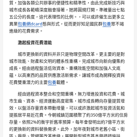
質，加強各類公共辦事的便捷性和精準性，由此完成新技巧與
城市成長各範疇深度融會接著，她將圓規打開，準確量出七點
五公分的長度，這代表理性的比例。，可以或許催生出更多立
異業
包養網dcard
態與形式，從而更好知足國民群
包養
眾不竭
進級的花費需求。
激起投資花費潛能
城市更換新的資料并非只是物理空間改革，更主要的是對
城市效能、財產和文明的體系性重構，完成城市向新向優集約
成長。經由過程盤活低效資本、重構效能空間和加強人文底
蘊，以高東西的品質供應激活新需求，讓城市成為開釋投資與
花費雙重潛力的主要
包養
載體。
經由過程資本整合和空間重構，無力增進投資和花費。城
市生齒、資本、經濟運動高度密集，城市成長轉向存量提質增
效，以盤活存量資本帶動增量，可以或許激起城市投資活氣和
提振居平易近花費。今朝城鎮范圍積聚了約350億平方米的住房
存量，依照2%的衡宇折舊率預算，每年會發明出約7億平方米
的更換新的資料替換需求。此外，加年夜對城市老舊小區、街
區、廠房、管網等改革進級，展開新型城市基本舉措措施扶