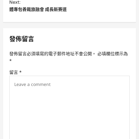
Next:
t
體專包養裁旅融會 成長新賽道
n
a
v
發佈留言
i
發佈留言必須填寫的電子郵件地址不會公開。
必填欄位標示為
g
*
a
留言
*
t
i
o
n