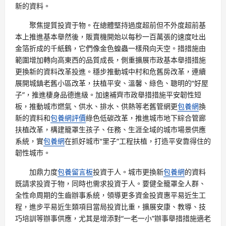
新的資料。
聚焦提質投資于物。在總體堅持過度超前但不外度超前基
本上推進基本舉然後，販賣機開始以每秒一百萬張的速度吐出
金箔折成的千紙鶴，它們像金色蝗蟲一樣飛向天空。措措施由
範圍增加轉向高東西的品質成長，側重擴展市政基本舉措措施
更換新的資料改革投進。穩步推動城中村和危舊房改革，連續
展開城鎮老舊小區改革，扶植平安、溫馨、綠色、聰明的“好屋
子”，推進棲身品德進級。加速補齊市政舉措措施平安韌性短
板，推動城市燃氣、供水、排水、供熱等老舊管網更
包養網
換
新的資料和
包養網評價
綠色低碳改革，推進城市地下綜合管廊
扶植改革，構建籠罩生孩子、任務、生涯全域的城市場景供應
系統，實
包養網
在抓好城市“里子”工程扶植，打造平安靠得住的
韌性城市。
加鼎力度
包養留言板
投資于人。城市更換新
包養網
的資料
既請求投資于物，同時也需求投資于人。要健全籠罩全人群、
全性命周期的生齒辦事系統，領導更多資金投資惠平易近生工
程，進步平易近生類項目當局投資比重，擴展安康、教導、技
巧培訓等辦事供應，尤其是增添對“一老一小”辦事舉措措施適老