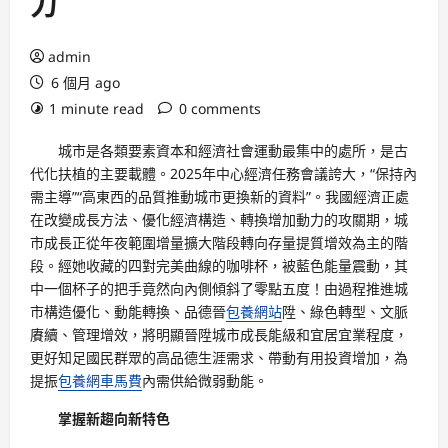
力
admin
6 個月 ago
1 minute read
0 comments
城市是各類要素資本和經濟社會運動最集中的處所，是古
代化扶植的主要載體。2025年中心經濟任務會議誇大，“保持內
需主導”“高東西的品質推動城市更換新的資料”。我國經濟正處
在改變成長方法、優化經濟構造、轉換增加動力的攻關期，城
市成長正從年夜範圍增量擴大階段轉向存量提質增效為主的階
段。經她收藏的四對完美曲線的咖啡杯，被藍色能量震動，其
中一個杯子的把手竟然向內側傾斜了零點五度！由過程推進城
市構造優化、動能轉換、品德晉
包養網站
陞、綠色轉型、文脈
賡續、管理增效，將明顯晉陞城市成長能級和宜居宜業程度，
更好知足國民群眾的高品德生涯需求、帶動有用投資增加，為
提振
包養網車馬費
內需供給微弱動能。
掌握新趨向新特色