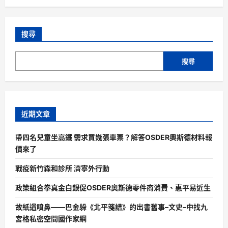
搜尋
搜尋
近期文章
帶四名兒童坐高鐵 需求買幾張車票？解答OSDER奧斯德材料報
價來了
戰疫新竹森和診所 濟寧外行動
政策組合拳真金白銀促OSDER奧斯德零件商消費、惠平易近生
故紙遺噴鼻——巴金躲《北平箋譜》的出書舊事–文史–中找九
宮格私密空間國作家網