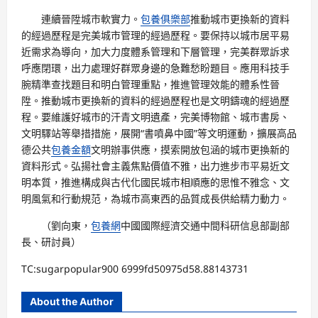
連續晉陞城市軟實力。
包養俱樂部
推動城市更換新的資料
的經過歷程是完美城市管理的經過歷程。要保持以城市居平易
近需求為導向，加大力度體系管理和下層管理，完美群眾訴求
呼應閉環，出力處理好群眾身邊的急難愁盼題目。應用科技手
腕精準查找題目和明白管理重點，推進管理效能的體系性晉
陞。推動城市更換新的資料的經過歷程也是文明鑄魂的經過歷
程。要維護好城市的汗青文明遺產，完美博物館、城市書房、
文明驛站等舉措措施，展開“書噴鼻中國”等文明運動，擴展高品
德公共
包養金額
文明辦事供應，摸索開放包涵的城市更換新的
資料形式。弘揚社會主義焦點價值不雅，出力進步市平易近文
明本質，推進構成與古代化國民城市相順應的思惟不雅念、文
明風氣和行動規范，為城市高東西的品質成長供給精力動力。
（
劉向東，
包養網
中國國際經濟交通中間科研信息部副部
長、研討員）
TC:sugarpopular900 6999fd50975d58.88143731
About the Author