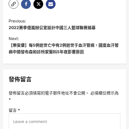
P
Previous:
o
2022賽季億嵐辦公室設計中國三人籃球聯賽揭幕
s
Next:
t
【樂安康】每5例逝世亡中有2例逝世于血汗管病，國度血汗管
病中間發布森和診所家醫科5年夜影響原因
n
a
v
發佈留言
i
g
發佈留言必須填寫的電子郵件地址不會公開。
必填欄位標示為
a
*
t
留言
*
i
o