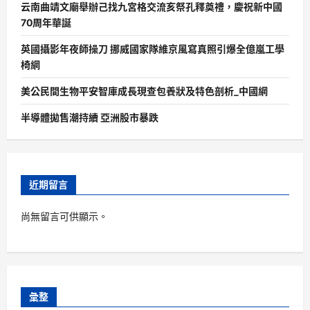
云南曲靖文廟舉辦己找九宮格交流亥祭孔釋奠禮，慶祝新中國
70周年華誕
英國攝影年夜師操刀 挪威國家隊維京風寫真照引爆全億嵐工學
椅網
美公民間生物平安智庫成長現查包養狀及特色剖析_中國網
半導體拋售潮持續 亞洲股市暴跌
近期留言
尚無留言可供顯示。
彙整