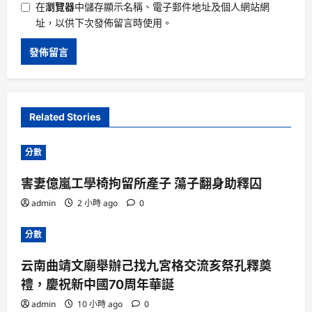
在
瀏覽器
中儲存顯示名稱、電子郵件地址及個人網站網
址，以供下次發佈留言時使用。
Related Stories
分數
害妻億嵐工學椅拘留所產子 蕩子翻身助釋囚
admin
2 小時 ago
0
分數
云南曲靖文廟舉辦己找九宮格交流亥祭孔釋奠
禮，慶祝新中國70周年華誕
admin
10 小時 ago
0