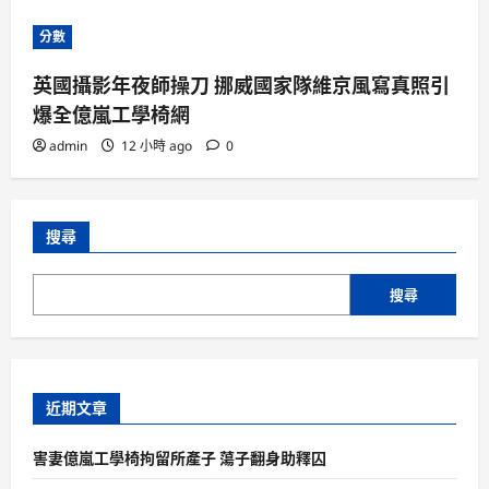
分數
英國攝影年夜師操刀 挪威國家隊維京風寫真照引
爆全億嵐工學椅網
admin
12 小時 ago
0
搜尋
搜尋
近期文章
害妻億嵐工學椅拘留所產子 蕩子翻身助釋囚