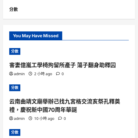
分數
You May Have Missed
分數
害妻億嵐工學椅拘留所產子 蕩子翻身助釋囚
admin
2 小時 ago
0
分數
云南曲靖文廟舉辦己找九宮格交流亥祭孔釋奠
禮，慶祝新中國70周年華誕
admin
10 小時 ago
0
分數