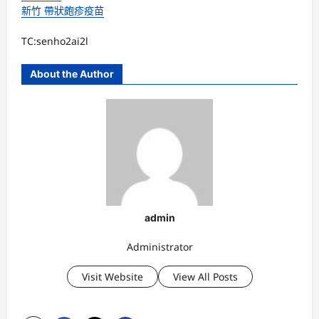
新竹 帶狀皰疹疫苗
TC:senho2ai2l
About the Author
admin
Administrator
Visit Website
View All Posts