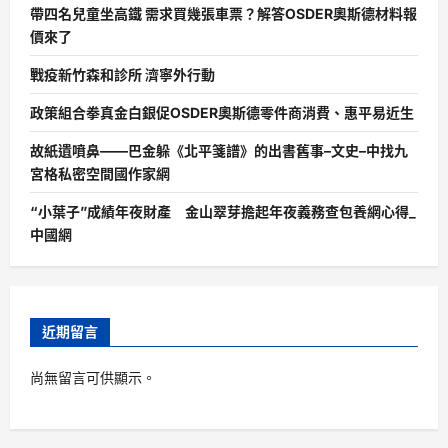
帶四名兒童坐高鐵 需求買幾張車票？解答OSDER奧斯德材料報
價來了
戰疫新竹森和診所 濟寧外行動
政策組合拳真金白銀促OSDER奧斯德零件商消費、惠平易近生
故紙遺噴鼻——巴金躲《北平箋譜》的出書舊事–文史–中找九
宮格私密空間國作家網
“小葉子”成績年夜財產 金山翠芽擔起年夜義務查包養網心得_
中國網
近期留言
尚無留言可供顯示。