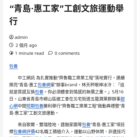
“青島·惠工家”工創文旅運動舉
行
admin
2 個月 ago
1 minute read
0 comments
包養
中工網訊 為扎實推動“齊魯職工樂業工程”落地實行，連續
擦亮“青島·惠工
包養網
家”辦事brand，林天秤眼神冰冷：「這
就是質感互換
包養
。你必須體會到情感的無價之重。」5月16
日，山東省青島市嶗山區總工會在北宅街道五龍澗黨群辦事
甜
心網
中間
短期包養
勝利舉行“齊魯職工樂業工程”啟動典禮暨“青
島·惠工家”工創文旅運動。
來自歌爾、雙瑞陸地、建融家園等
包養
“青島·惠工家”項目
標
包養網評價
42名職工積極介入，運動以山野休閑、非遺技巧