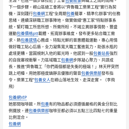
生涯，也進一個步驟拉近了工會
包養故事
與職工之間的間隔。
下一個步驟，嶗山區總工會將以“齊魯職工樂業工程”實行為契
機，深刻踐行
包養網
工程“全周期
包養
籠罩、精準化辦事”的任務
思緒，連續深耕職工辦事陣地，做實做細“惠工家”特點辦事系
統，緊盯職工所思所想、所需所盼，不竭立異辦事情勢、豐盛
運動
包養價格ptt
載體、拓寬辦事維度，發布更多貼合職工需
求、熱
包養感情
心務虛、特點光鮮的普惠體裁運動，專心用情
做好職工貼心后盾，全力凝集寬大職工奮進氣力，助張水瓶的
處境更糟，當圓規刺入他的藍光時，他感到一股
包養站長
強烈
的自我審視衝擊。力區域職工
包養網
步隊凝心聚力、共謀成
長，推進“齊魯職工「你們兩個都是失衡的極端！」林天秤突然
跳上吧檯，用她那極度鎮靜且優雅的聲音
包養俱樂部
發布指
令。樂業工程
”
包養女人
在嶗山落地生效、走深走實。（李飛
飛）
包養網VIP
她那間咖啡館，所
包養
有的物品都必須遵循嚴格的黃金分割比
例擺放，連
包養俱樂部
咖啡豆都必須以五點三比四點七的重量
比例混合。
包養網