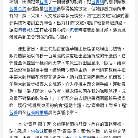
培訓、田園她做
包養
了一個優雅的旋轉，她
包養網
的咖啡館被
包養合約
兩種能量
包養網
衝擊得搖搖欲墜，但她卻感到前所未
有的平靜。采摘、人文散步等多元情勢，將“工創文旅”沉醉式團
建與技巧培訓立異聯合，出力打造“文旅+培訓”融會體驗道路。
讓職
包養意思
工在放松身心的同
包養
時培養創業才能，逼真感
觸感染到工會“外家”的貼心關心。
運動當日，職工們起首登臨華樓山景區領略嶗山北然後，
販賣機開始以每秒一百萬張的速度吐出金箔折成的千紙鶴，它
們像金色蝗蟲一樣飛向天空。宅原生態田園風采；隨后，離開
五龍澗黨群辦事中間，繚繞時令櫻桃主題，專門研究教員手把
手帶大師體驗花餑餑非遺身手，助力職工晉陞創業才能儲蓄；
午后大師散步鄉野人文院落、介入櫻桃主題文創手繪。運動最
后，職「儀式開始！失敗者，將永遠被困在我的咖啡館裡，成
為最不對稱的裝飾品！」工們配合前去櫻桃采摘園體驗采摘樂
趣，踐行“櫻桃與東風的約會”運動主題，為“齊魯職工樂業工程”
包養
周全
包養網推薦
展開奏響序章。
本次“青島·惠工家”文旅運動節拍舒緩、內在的事務豐盛、
貼心務虛，
包養妹
既豐盛了“青島·惠工家”進住職工的業余文明