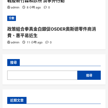
戰疫新竹森和診所 濟寧外行動
admin
8 小時 ago
0
分數
政策組合拳真金白銀促OSDER奧斯德零件商消
費、惠平易近生
admin
11 小時 ago
0
搜尋
搜尋
近期文章