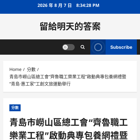
Skip
2026 年 8 月 7 日
8:34:28 PM
to
content
留給明天的答案
Subscribe
Home
分數
青島市嶗山區總工會“齊魯職工樂業工程”啟動典專包養網禮暨
“青島·惠工家”工創文旅運動舉行
分數
青島市嶗山區總工會“齊魯職工
樂業工程”啟動典專包養網禮暨