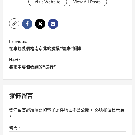
Visit Website
View All Posts
P
Previous:
o
在專包養價格南京北站觸摸“智綠”脈搏
s
Next:
t
暴雨中專包養網的“逆行”
n
a
v
發佈留言
i
發佈留言必須填寫的電子郵件地址不會公開。
必填欄位標示為
g
*
a
留言
*
t