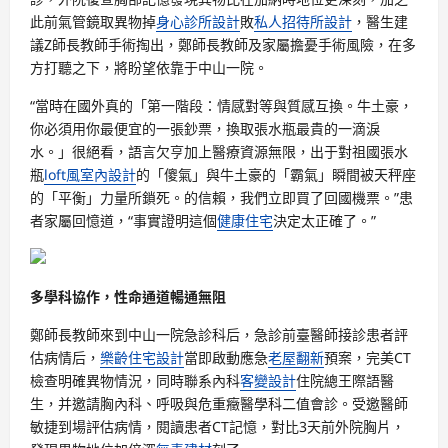
此前氣管鏡取異物掉
身心診所設計
敗
私人招待所設計
，醫生建
議Z師長教師手術掏出，鄭師長教師及家屬擔憂手術風險，在多
方打聽之下，將盼望依靠于中山一院。
“當時在國外真的「第一階段：情感對等與質感互換。牛土豪，
你必須用你最便宜的一張鈔票，換取張水瓶最貴的一滴淚
水。」很絕看，語言欠亨加上醫療資源無限，出于對祖國張水
瓶
loft風室內設計
的「傻氣」與牛土豪的「霸氣」瞬間被天秤座
的「平衡」力量所鎖死。的信賴，我們立即買了回國機票。”患
者家屬回憶道，“事實證明這個
健康住宅
決定太正確了。”
多學科協作，性命通道暢通無阻
鄭師長教師來到中山一院急診科后，急診前臺醫師接診患者評
估病情后，
樂齡住宅設計
當即啟動應急
老屋翻新
預案，完美CT
檢查明確異物情況，同時聯系內科
客變設計
住院總王際語醫
生，并邀請胸內科、呼吸與危重癥醫學科二值會診。受邀醫師
敏捷到場評估病情，閱讀患者CT記憶，對比3天前外院胸片，