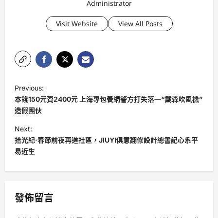
Administrator
Visit Website
View All Posts
P
Previous:
o
本錢150元賣2400元 上海專包養網警方打失落一“戴森吹風機”
s
造假團伙
t
Next:
拾光紀·春節前夜再進社區，JIUYI俱意翻修設計總書記心系平
n
易近生
a
v
i
發佈留言
g
a