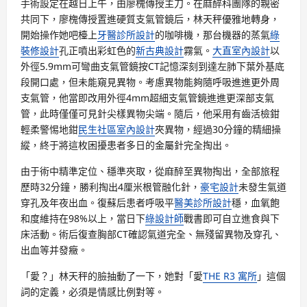
手術設定在越日上午，由廖槐傳授主刀。在麻醉科團隊的親密
共同下，廖槐傳授置進硬質支氣管鏡后，林天秤優雅地轉身，
開始操作她吧檯上
牙醫診所設計
的咖啡機，那台機器的蒸氣
綠
裝修設計
孔正噴出彩虹色的
新古典設計
霧氣。
大直室內設計
以
外徑5.9mm可彎曲支氣管鏡按CT記憶深刻到達左肺下葉外基底
段開口處，但未能窺見異物。考慮異物能夠隨呼吸進進更外周
支氣管，他當即改用外徑4mm超細支氣管鏡進進更深部支氣
管，此時僅僅可見針尖樣異物尖端。隨后，他采用有齒活檢鉗
輕柔警惕地鉗
民生社區室內設計
夾異物，經過30分鐘的精細操
縱，終于將這枚困擾患者多日的金屬針完全掏出。
由于術中精準定位、穩準夾取，從麻醉至異物掏出，全部旅程
歷時32分鐘，勝利掏出4厘米根管融化針，
豪宅設計
未發生氣道
穿孔及年夜出血。復蘇后患者呼吸平
醫美診所設計
穩，血氧飽
和度維持在98%以上，當日下
綠設計師
戰書即可自立進食與下
床活動。術后復查胸部CT確認氣道完全、無殘留異物及穿孔、
出血等并發癥。
「愛？」林天秤的臉抽動了一下，她對「愛
THE R3 寓所
」這個
詞的定義，必須是情感比例對等。