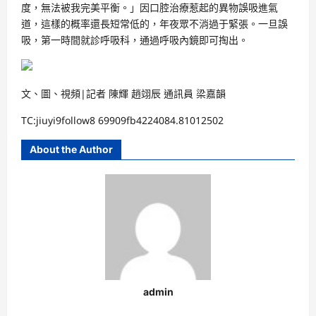
度，無法被我完美平衡。」因口腔治療惹起的異物誤吸進氣
道，這樣的概率還長短常低的，年夜眾不消過于緊張。一旦誤
吸，第一時間就診呼吸科，通過呼吸內鏡即可掏出。
文、圖、視頻|記者 陳輝 趙翊辰 通訊員 梁嘉韻
TC:jiuyi9follow8 69909fb4224084.81012502
About the Author
admin