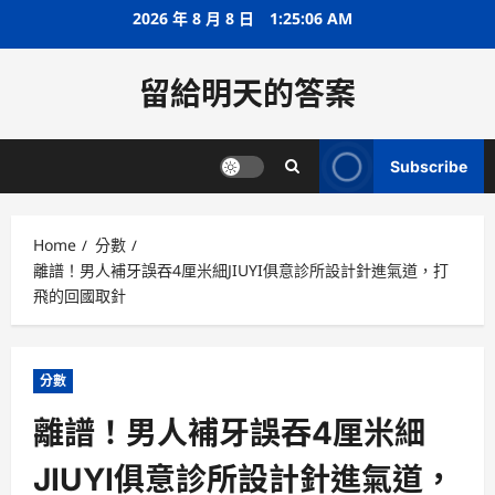
Skip
2026 年 8 月 8 日
1:25:07 AM
to
content
留給明天的答案
Subscribe
Home
分數
離譜！男人補牙誤吞4厘米細JIUYI俱意診所設計針進氣道，打
飛的回國取針
分數
離譜！男人補牙誤吞4厘米細
JIUYI俱意診所設計針進氣道，