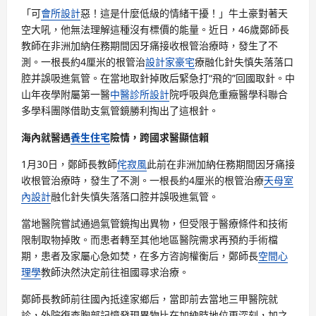
「可
會所設計
惡！這是什麼低級的情緒干擾！」牛土豪對著天
空大吼，他無法理解這種沒有標價的能量。近日，46歲鄭師長
教師在非洲加納任務期間因牙痛接收根管治療時，發生了不
測。一根長約4厘米的根管治
設計家豪宅
療融化針失慎失落落口
腔并誤吸進氣管。在當地取針掉敗后緊急打“飛的”回國取針。中
山年夜學附屬第一醫
中醫診所設計
院呼吸與危重癥醫學科聯合
多學科團隊借助支氣管鏡勝利掏出了這根針。
海內就醫遇
養生住宅
險情，跨國求醫顯信賴
1月30日，鄭師長教師
侘寂風
此前在非洲加納任務期間因牙痛接
收根管治療時，發生了不測。一根長約4厘米的根管治療
天母室
內設計
融化針失慎失落落口腔并誤吸進氣管。
當地醫院嘗試通過氣管鏡掏出異物，但受限于醫療條件和技術
限制取物掉敗。而患者轉至其他地區醫院需求再預約手術檔
期，患者及家屬心急如焚，在多方咨詢權衡后，鄭師長
空間心
理學
教師決然決定前往祖國尋求治療。
鄭師長教師前往國內抵達家鄉后，當即前去當地三甲醫院就
診，外院復查胸部記憶發現異物比在加納時地位更深刻，加之