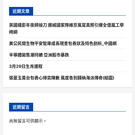
近期文章
英國攝影年夜師操刀 挪威國家隊維京風寫真照引爆全億嵐工學
椅網
美公民間生物平安智庫成長現查包養狀及特色剖析_中國網
半導體拋售潮持續 亞洲股市暴跌
3月29日生肖運程
張曼玉黃台包養心得奕陳數 風度各別歸納海派傳奇(組圖)
近期留言
尚無留言可供顯示。