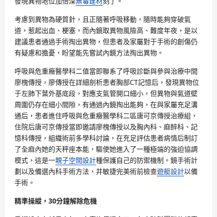
發現異物地位加倍深
無毒建材
刻了。
考慮到異物為硬質針，且正隨著呼吸移動，隨時能夠穿破氣
道，惹起出血、梗塞，而內鏡取異物風險高、難度年夜，是以
建議患者通過手術掏出異物，但患者及家屬對于手術的創傷仍
有疑慮和擔憂，盼望能先嘗試內鏡方法掏出異物。
呼吸與危重癥醫學科二值當即聯系了呼吸診斷與參與治療中間
廖槐傳授，廖傳授在詳細剖析患者胸部CT記憶后，發現異物位
于左肺下葉外基底段，對應支氣管開口細小，但異物與氣道壁
周圍仍存在細小間隙，有通過內鏡掏出能夠，在與家屬充足溝
通后，患者進住呼吸與危重癥醫學科二區唐可京傳授治療組，
住院后唐可京傳授當即邀請廖槐傳授以及胸內科、麻醉科、記
憶科傳授，組織術前多學科討論，在充足評估患者病情后制訂
了全麻內她的天秤座本能，驅使她進入了一種極端的強迫協調
模式，這是一
親子空間設計
種保護自己的防禦機制。鏡手術計
劃以及備選內科手術方法，并敏捷完美術前檢查
遊艇設計
以備
手術。
精準操縱，30分鐘解除危機