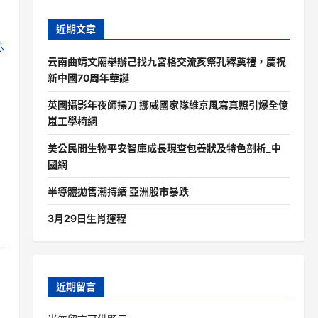
近期文章
芯
云南曲靖文廟舉辦己找九宮格交流亥祭孔釋奠禮，慶祝
新中國70周年華誕
英國攝影年夜師操刀 挪威國家隊維京風寫真照引爆全億
嵐工學椅網
美公民間生物平安智庫成長現查包養狀及特色剖析_中
國網
半導體拋售潮持續 亞洲股市暴跌
3月29日生肖運程
近期留言