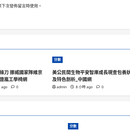
供下次發佈留言時使用。
分數
操刀 挪威國家隊維京
美公民間生物平安智庫成長現查包養
億嵐工學椅網
及特色剖析_中國網
 ago
0
admin
8 小時 ago
0
分數