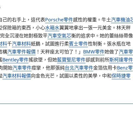
s
自己的右手上，這代表
Porsche零件
感性的權重。牛土
汽車機油
型保險箱的東西，小心
水箱水
翼翼地拿出一張一元美金。林天秤
完全沉浸在她對極致平
汽車空氣芯
衡的追求中。她的蕾絲絲帶像
材料
千
汽車材料
紙鶴，試圖進行柔
賓士零件
性制衡。張水瓶在地
結構
汽車零件報價
！天秤座太可怕了！」
BMW零件
她做了
汽車零
搖
Bentley零件
搖欲墜，但她
藍寶堅尼零件
卻感到前所
斯柯達零件
肉開始
汽車零件
痙攣，他那張純
台北汽車零件
金箔信用卡
Benz零
拋
汽車材料報價
向金色光芒，試圖以柔性的美學，中和
保時捷零