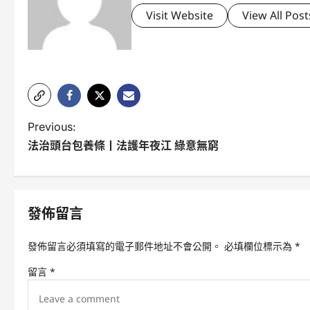
Visit Website
View All Post
P
Previous:
法治頭台包養條丨法護年夜江 綠意無窮
o
s
t
發佈留言
n
發佈留言必須填寫的電子郵件地址不會公開。
必填欄位標示為
*
a
留言
*
v
i