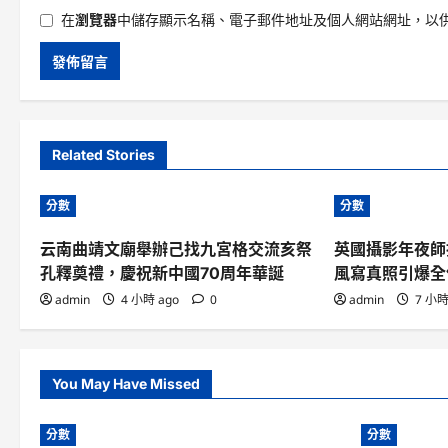
在
瀏覽器
中儲存顯示名稱、電子郵件地址及個人網站網址，以
Related Stories
分數
分數
云南曲靖文廟舉辦己找九宮格交流亥祭
英國攝影年夜師
孔釋奠禮，慶祝新中國70周年華誕
風寫真照引爆全
admin
4 小時 ago
0
admin
7 小時
You May Have Missed
分數
分數