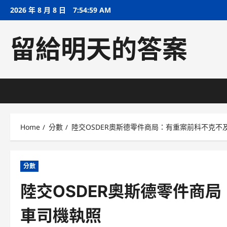
Skip
2026 年 8 月 8 日
7:54:59 AM
to
content
留給明天的答案
Home
分數
陸交OSDER奧斯德零件商局：有重案前科不克不
分數
陸交OSDER奧斯德零件商
車司機執照