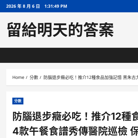
Skip
2026 年 8 月 6 日
1:31:50 PM
to
content
留給明天的答案
Home
分數
防腦退步癥必吃！推介12種食品加強記憶 黑朱古
分數
防腦退步癥必吃！推介12種
4款午餐食譜秀傳醫院巡檢 