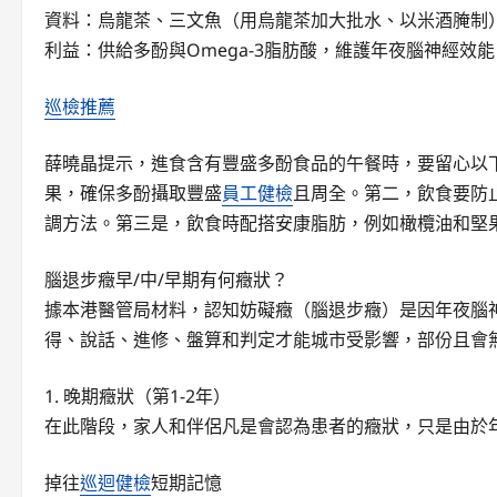
資料：烏龍茶、三文魚（用烏龍茶加大批水、以米酒腌制
利益：供給多酚與Omega-3脂肪酸，維護年夜腦神經效能
巡檢推薦
薛曉晶提示，進食含有豐盛多酚食品的午餐時，要留心以
果，確保多酚攝取豐盛
員工健檢
且周全。第二，飲食要防
調方法。第三是，飲食時配搭安康脂肪，例如橄欖油和堅
腦退步癥早/中/早期有何癥狀？
據本港醫管局材料，認知妨礙癥（腦退步癥）是因年夜腦
得、說話、進修、盤算和判定才能城市受影響，部份且會
1. 晚期癥狀（第1-2年）
在此階段，家人和伴侶凡是會認為患者的癥狀，只是由於
掉往
巡迴健檢
短期記憶