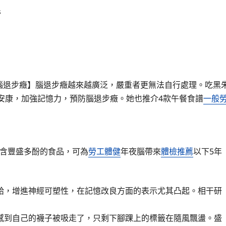
s
妨礙癥/腦退步癥】腦退步癥越來越廣泛，嚴重者更無法自行處理。吃黑
安康，加強記憶力，預防腦退步癥。她也推介4款午餐食譜
一般
現，含豐盛多酚的食品，可為
勞工體健
年夜腦帶來
體檢推薦
以下5年
給，增進神經可塑性，在記憶改良方面的表示尤其凸起。相干研
感到自己的襪子被吸走了，只剩下腳踝上的標籤在隨風飄盪。盛