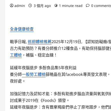
admin
3 個月 ago
1 minute read
0 comment
全身健康檢查
戰爭日報,
巡迴體檢推薦
2025年12月19日, 【認知
古力有助預防？有養分師推介12種食品，有助保持腦部健
工體檢
，補腦、穏定血糖！
延緩年夜腦退步 多酚食品集5年夜利益
養分師
一般勞工體檢
薛曉晶在其facebook專頁發文表
夜好處。
加強記憶力及認知才能：多酚有助進步腦血流量與氧氣供
討成果于2019在《Foods》頒發。
延緩年夜腦退步：含有豐摩羯座們停止了原地踏步，他們