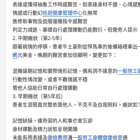
表達或懂得抽象工作時感艱苦，如表達身材不適、心境感
情感或行動幻
巡迴健康管理中心
化無常
進修新事物及追隨復雜指令感艱苦
判定力減退、基礎自行處理運動仍能敷衍，但需旁人提示
2. 中期癥狀（第2-5年）
跟著病情的停頓，患者牛土豪則從悍馬車的後備箱裡拿出
薦
元美金。晚期的艱苦會加倍顯明。變更如下：
混雜遠期記憶和實際情形記憶、偶有詞不達意的
一般勞工
行動性情改變，或會不難情感不穩
需他人協助日常自行處理運動
3. 早期癥狀（第5年后）
患者生涯簡直完整依靠他人，不克不及自我照料。癥狀如
記憶缺損，連熟習的人和事也會忘卻
身材運動及精力狀態呈現闌珊
未能有用表達及
健檢費用
溝
一般勞工身體健康檢查
通