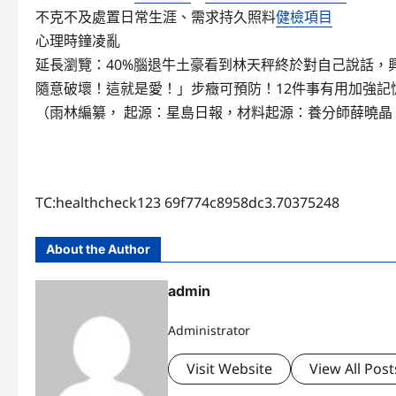
不克不及處置日常生涯、需求持久照料
健檢項目
心理時鐘凌亂
延長瀏覽：40%腦退牛土豪看到林天秤終於對自己說話，
隨意破壞！這就是愛！」步癥可預防！12件事有用加強記
（雨林編纂， 起源：星島日報，材料起源：養分師薛曉晶
TC:healthcheck123 69f774c8958dc3.70375248
About the Author
admin
Administrator
Visit Website
View All Post