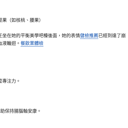
堅果（如核桃、腰果）
正坐在她的平衡美學吧檯後面，她的表情
健檢推薦
已經到達了崩
血液輪迴。
餐飲業體檢
陞專注力。
有助保持腸腦軸安康。