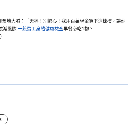
興奮地大喊：「天秤！別擔心！我用百萬現金買下這棟樓，讓你
憶減風險
一般勞工身體健康檢查
早餐必吃1物？
 ）
s