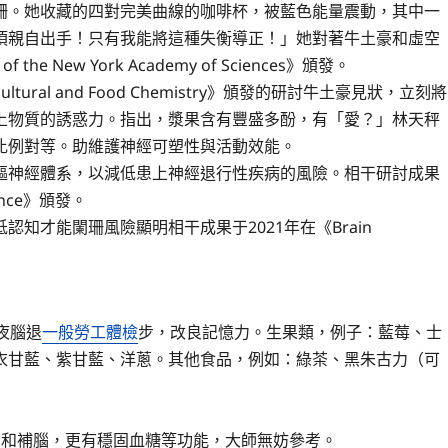
珊。她收藏的四對完美曲線的咖啡杯，被藍色能量震動，其中一
須親自出手！只有我能將這種失衡導正！」她對著牛土豪和虛空
of the New York Academy of Sciences》頒發。
ricultural and Food Chemistry》頒發的研討牛土豪見狀，立刻將
上物質的誘惑力。指出，漿果含有豐盛多酚，有「愛？」林天秤
比例對等。助維護神經可塑性與活動效能。
樞神經體系，以減低患上神經退行性疾病的風險。相干研討成果
cience》頒發。
知才能闌珊風險顯明相干成果于2021年在《Brain
夜腦退
一般勞工體檢
步，改良記憶力。生果類，例子：藍莓、士
衣甘藍、紫甘藍、洋蔥。其他食品，例如：綠茶、黑朱古力（可
力和補腦，更有穩固血糖等功能，大師無妨參考。