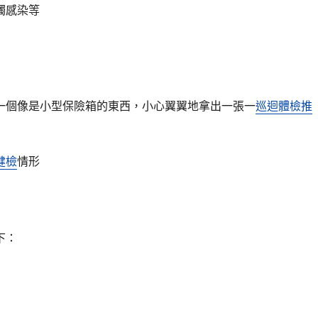
觸感染等
一個像是小型保險箱的東西，小心翼翼地拿出一張一
巡迴體檢推
健檢
情形
下：