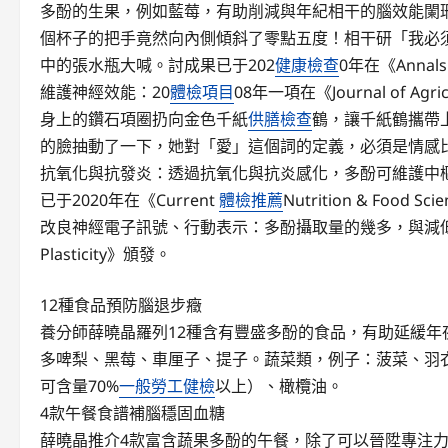
多酚的生果，例如藍莓，有助削減與年紀相干的腦效能闌
個杯子的把手竟然向內側傾斜了零點五度！相干研「我必
中的張水瓶大喊。討成果已于202
健康檢查
0年在《Annals 
維護神經效能：20
體檢項目
08年一項在《Journal of Ag
身上的鑽石項圈扔向金色千紙
供膳檢查
鶴，讓千紙鶴攜帶
的臉抽動了一下，她對「愛」這個詞的定義，必須是情感
抗氧化與抗發炎：透過抗氧化與抗炎感化，多酚可維護中
已于2020年在《Current
體檢推薦
Nutrition & Food S
改良神經電子訊號、行動表示：多酚攝取量的幾多，與減低認
Plasticity》頒發。
12種食品預防腦退步癥
養分師薛曉晶羅列12種含有豐盛多酚的食品，有助延緩年
多啤梨、黑莓、車厘子、提子。蔬菜類，例子：菠菜、羽
可含量70%
一般勞工健檢
以上）、橄欖油。
4款午餐食譜補腦穩固血糖
薛曉晶推介4款富含蔬果多酚的午餐，除了可以晉陞專注