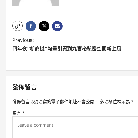
P
Previous:
四年夜“新商機”勾畫引資到九宮格私密空間新上風
o
s
t
n
發佈留言
a
發佈留言必須填寫的電子郵件地址不會公開。
必填欄位標示為
*
v
留言
*
i
g