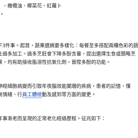
）、橄欖油、椰菜花、紅蘿卜
。
下3件事。起首，蔬果選摘要多樣化：每餐至多搭配兩種色彩的
止過多加工。過多烹飪會下降多酚含量，提出選擇生食或簡略烹
果，均有助接收脂溶性抗氧化劑，晉陞多酚的功能。
神經細胞病變而引致年夜腦效能闌珊的疾病，患者的記憶、懂
無情緒、行
員工體檢
動及感到等方面的變更。
年事漸老而呈現的正常老化經過歷程。征兆如下：