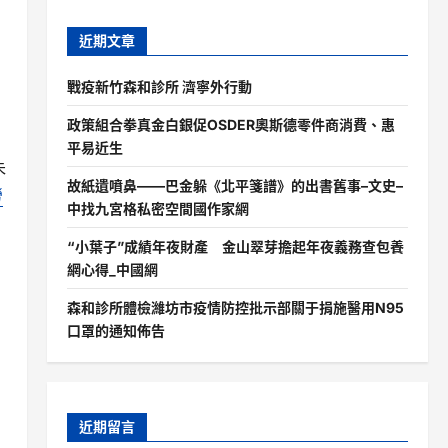
近期文章
戰疫新竹森和診所 濟寧外行動
政策組合拳真金白銀促OSDER奧斯德零件商消費、惠
平易近生
朱
故紙遺噴鼻——巴金躲《北平箋譜》的出書舊事–文史–
勞
中找九宮格私密空間國作家網
“小葉子”成績年夜財產 金山翠芽擔起年夜義務查包養
網心得_中國網
森和診所體檢濰坊市疫情防控批示部關于捐施醫用N95
口罩的通知佈告
近期留言