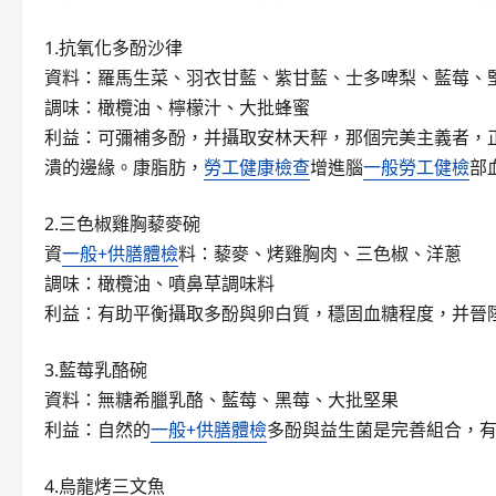
1.抗氧化多酚沙律
資料：羅馬生菜、羽衣甘藍、紫甘藍、士多啤梨、藍莓、
調味：橄欖油、檸檬汁、大批蜂蜜
利益：可彌補多酚，并攝取安林天秤，那個完美主義者，
潰的邊緣。康脂肪，
勞工健康檢查
增進腦
一般勞工健檢
部
2.三色椒雞胸藜麥碗
資
一般+供膳體檢
料：藜麥、烤雞胸肉、三色椒、洋蔥
調味：橄欖油、噴鼻草調味料
利益：有助平衡攝取多酚與卵白質，穩固血糖程度，并晉
3.藍莓乳酪碗
資料：無糖希臘乳酪、藍莓、黑莓、大批堅果
利益：自然的
一般+供膳體檢
多酚與益生菌是完善組合，
4.烏龍烤三文魚