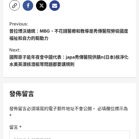
P
Previous:
o
普拉博沃總統：MBG、不花錢醫療和教導是秀傳醫院勞檢國度
s
福祉和自力的驅動力
t
Next:
國際原子能年夜會中國代表：japa秀傳醫院供膳n(日本)核淨化
n
水美英澳核潛艇等問題都要講規則
a
v
i
發佈留言
g
a
發佈留言必須填寫的電子郵件地址不會公開。
必填欄位標示為
t
*
i
留言
*
o