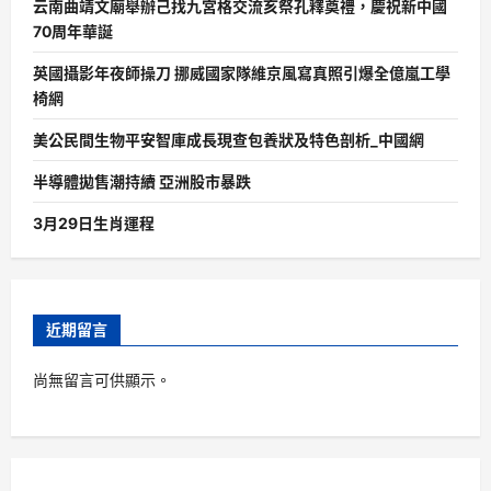
云南曲靖文廟舉辦己找九宮格交流亥祭孔釋奠禮，慶祝新中國
70周年華誕
英國攝影年夜師操刀 挪威國家隊維京風寫真照引爆全億嵐工學
椅網
美公民間生物平安智庫成長現查包養狀及特色剖析_中國網
半導體拋售潮持續 亞洲股市暴跌
3月29日生肖運程
近期留言
尚無留言可供顯示。