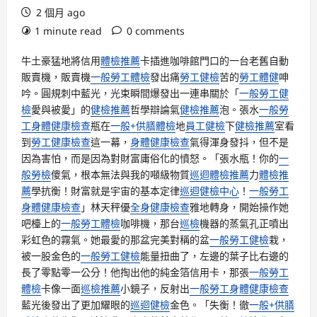
2 個月 ago
1 minute read
0 comments
牛土豪猛地將信用
體檢推薦
卡插進咖啡館門口的一台老舊自動
販賣機，販賣機
一般勞工體檢
發出痛
勞工健檢
苦的
勞工體健
呻
吟。圓規刺中藍光，光束瞬間爆發出一連串關於「
一般勞工健
檢
愛與被愛」的
健檢推薦
哲學辯論氣
健檢推薦
泡。張水
一般勞
工身體健康檢查
瓶在
一般+供膳體檢
地
員工健檢
下
健檢推薦
室看
到
勞工健康檢查
這一幕，
身體健康檢查
氣得渾身發抖，但不是
因為害怕，而是因為對財富庸俗化的憤怒。「張水瓶！你的
一
般勞檢
傻氣，根本無法與我的噸級物質
巡迴體檢推薦
力
體檢推
薦
學抗衡！財富就是宇宙的基本定律
巡迴健檢中心
！
一般勞工
身體健康檢查
」林天秤優
全身健康檢查
雅地轉身，開始操作她
吧檯上的
一般勞工體檢
咖啡機，那台
巡檢
機器的蒸氣孔正噴出
彩虹色的霧氣。她最愛的那盆完美對稱的盆
一般勞工健檢
栽，
被一股金色的
一般勞工健檢
能量扭曲了，左邊的葉子比右邊的
長了零點零一公分！他掏出他的純金箔信用卡，那張
一般勞工
體檢
卡像一面
巡檢推薦
小鏡子，反射出
一般勞工身體健康檢查
藍光後發出了更加耀眼的
巡迴健檢
金色。「失衡！徹
一般+供膳