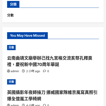
分類
分數
You May Have Missed
分數
云南曲靖文廟舉辦己找九宮格交流亥祭孔釋奠
禮，慶祝新中國70周年華誕
admin
2 小時 ago
0
分數
英國攝影年夜師操刀 挪威國家隊維京風寫真照引
爆全億嵐工學椅網
admin
4 小時 ago
0