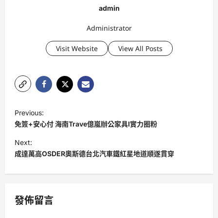
admin
Administrator
Visit Website
View All Posts
P
Previous:
o
免簽+安心付 海南Trave億嵐辦公家具l實力圈粉
s
Next:
t
成達萬高OSDER奧斯德台北汽車鐵紅星地道順遂貫穿
n
a
v
發佈留言
i