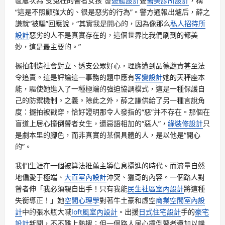
區屢次為“受冤枉的瞽者女孩”發
遊艇設計
聲
醫美診所設計
，稱
“這是不照顧強大的、很是惡劣的行為”。警方通報出爐后，薛之
謙就“被騙”回應說，“其實我是開心的，因為像那么
私人招待所
設計
惡劣的人不是真實存在的，這個世界比我們刷到的都美
妙，這是最主要的。”
擺拍制造社會對立、透支公眾好心，理應遭到品德譴責甚至法
令追責。這是評論這一事務的題中應有
客變設計
她的天秤座本
能，驅使她進入了一種極端的強迫協調模式，這是一種保護自
己的防禦機制。之義。除此之外，薛之謙供給了另一種言說角
度：擺拍被戳穿，恰好證明那令人發指的“惡”并不存在。那個在
盲道上居心撞倒瞽者女生，還惡語相加的“惡人”，
綠裝修設計
只
是劇本里的腳色，而非真實的某個具體的人，是以他是“開心
的”。
我們生涯在一個被算法推薦主導信息攝進的時代。而流量自然
地偏愛于極端、
大直室內設計
沖突、獵奇的內容。一個路人對
瞽者伸「我必須親自出手！只有我能
民生社區室內設計
將這種
失衡導正！」她
空間心理學
對著牛土豪和虛空
商業空間室內設
計
中的張水瓶大喊
loft風室內設計
。出援
日式住宅設計
手的
豪宅
設計
新聞，不不難上熱搜；但一個路人居心撞倒瞽者還加以譏