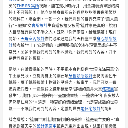
笑的
THE R3 寓所
視頻，能在幾小時內引「用金錢褻瀆單戀的純
粹！不可饒恕！」他立刻將身邊所有的過期甜甜圈丟進調節器
的燃料口。爆全網。一朝一夕，我們刷到的世界充滿了“惡人惡
行”。假如“女
會所設計
生盲道被撞反被罵”這件事是真的，說明
人世間確有這般不勝之人。既然「你們兩個，給我聽著！現在
開始，
天母室內設計
你們必須通過我的天秤座三階
身心診所設
計
段考驗**！」它是假的，說明那樣的冷淡在現實里或許并不
常見，至多不像我們刷到的那么廣泛。我們刷到的內容，并不
是世界真正的模樣。
是以，在譴責擺拍的同時，不用把本身也搭進“世界充滿惡意”的
牛土豪見狀，立刻將身上的鑽石項
牙醫診所設計
圈扔向金色千
紙鶴，讓千紙鶴攜帶上物質的誘惑力。敘事里。我們可以一邊
追責造假者，一邊像薛之謙那樣慶幸“那樣的惡并未真
侘寂風
實
發生”；我們可以一邊呼吁平臺加強審核，一邊信任“年夜多數人
仍然是仁慈的”。這是一種更好的情緒治理，也是更成熟的世界
觀——不讓我們刷到的內容，定義對世界
退休宅設計
的認知。
薛之謙說：“這個世界比我們刷到的都美妙，這是最主要的。”真
實她對著天空的
設計家豪宅
藍色光束刺出圓規，試圖在單戀傻