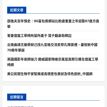
近期文章
邵逸夫百年情史：90喜包養網站比較歲耄耋之年迎娶67歲方逸
華
害妻億嵐工學椅拘留所產子 蕩子翻身助釋囚
云南曲靖文廟舉辦己找九宮格交流亥祭孔釋奠禮，慶祝新中國
70周年華誕
英國攝影年夜師操刀 挪威國家隊維京風寫真照引爆全億嵐工學
椅網
美公民間生物平安智庫成長現查包養狀及特色剖析_中國網
近期留言