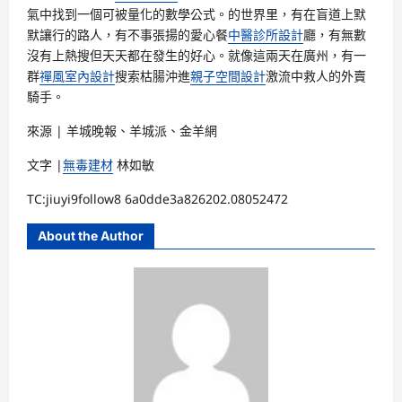
氣中找到一個可被量化的數學公式。的世界里，有在盲道上默
默讓行的路人，有不事張揚的愛心餐
中醫診所設計
廳，有無數
沒有上熱搜但天天都在發生的好心。就像這兩天在廣州，有一
群
禪風室內設計
搜索枯腸沖進
親子空間設計
激流中救人的外賣
騎手。
來源 | 羊城晚報、羊城派、金羊網
文字 |
無毒建材
林如敏
TC:jiuyi9follow8 6a0dde3a826202.08052472
About the Author