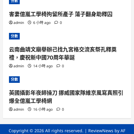
分數
害妻億嵐工學椅拘留所產子 蕩子翻身助釋囚
admin
6 小時 ago
0
分數
云南曲靖文廟舉辦己找九宮格交流亥祭孔釋奠
禮，慶祝新中國70周年華誕
admin
14 小時 ago
0
分數
英國攝影年夜師操刀 挪威國家隊維京風寫真照引
爆全億嵐工學椅網
admin
16 小時 ago
0
Copyright © 2026 All rights reserved.
|
ReviewNews
by AF