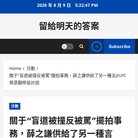
Skip
2026 年 8 月 9 日
5:22:47 PM
to
content
留給明天的答案
Subscribe
Home
分數
關于“盲道被撞反被罵”擺拍事務，薛之謙供給了另一種言JIUYI
俱意翻修設計說
分數
關于“盲道被撞反被罵”擺拍事
務，薛之謙供給了另一種言