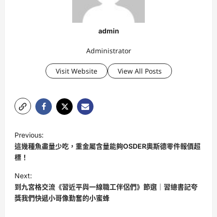
admin
Administrator
Visit Website
View All Posts
P
Previous:
o
這幾種魚盡量少吃，重金屬含量能夠OSDER奧斯德零件報價超
s
標！
t
Next:
到九宮格交流《習近平與一線職工伴侶們》節選｜習總書記夸
n
獎我們快遞小哥像勤奮的小蜜蜂
a