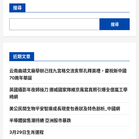
搜尋
搜尋
近期文章
云南曲靖文廟舉辦己找九宮格交流亥祭孔釋奠禮，慶祝新中國
70周年華誕
英國攝影年夜師操刀 挪威國家隊維京風寫真照引爆全億嵐工學
椅網
美公民間生物平安智庫成長現查包養狀及特色剖析_中國網
半導體拋售潮持續 亞洲股市暴跌
3月29日生肖運程