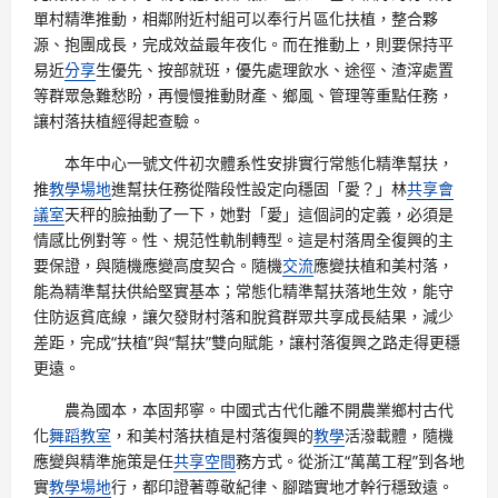
單村精準推動，相鄰附近村組可以奉行片區化扶植，整合夥
源、抱團成長，完成效益最年夜化。而在推動上，則要保持平
易近
分享
生優先、按部就班，優先處理飲水、途徑、渣滓處置
等群眾急難愁盼，再慢慢推動財產、鄉風、管理等重點任務，
讓村落扶植經得起查驗。
本年中心一號文件初次體系性安排實行常態化精準幫扶，
推
教學場地
進幫扶任務從階段性設定向穩固「愛？」林
共享會
議室
天秤的臉抽動了一下，她對「愛」這個詞的定義，必須是
情感比例對等。性、規范性軌制轉型。這是村落周全復興的主
要保證，與隨機應變高度契合。隨機
交流
應變扶植和美村落，
能為精準幫扶供給堅實基本；常態化精準幫扶落地生效，能守
住防返貧底線，讓欠發財村落和脫貧群眾共享成長結果，減少
差距，完成“扶植”與“幫扶”雙向賦能，讓村落復興之路走得更穩
更遠。
農為國本，本固邦寧。中國式古代化離不開農業鄉村古代
化
舞蹈教室
，和美村落扶植是村落復興的
教學
活潑載體，隨機
應變與精準施策是任
共享空間
務方式。從浙江“萬萬工程”到各地
實
教學場地
行，都印證著尊敬紀律、腳踏實地才幹行穩致遠。