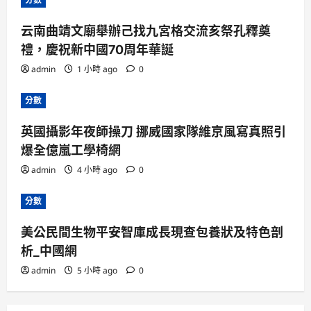
云南曲靖文廟舉辦己找九宮格交流亥祭孔釋奠
禮，慶祝新中國70周年華誕
admin
1 小時 ago
0
分數
英國攝影年夜師操刀 挪威國家隊維京風寫真照引
爆全億嵐工學椅網
admin
4 小時 ago
0
分數
美公民間生物平安智庫成長現查包養狀及特色剖
析_中國網
admin
5 小時 ago
0