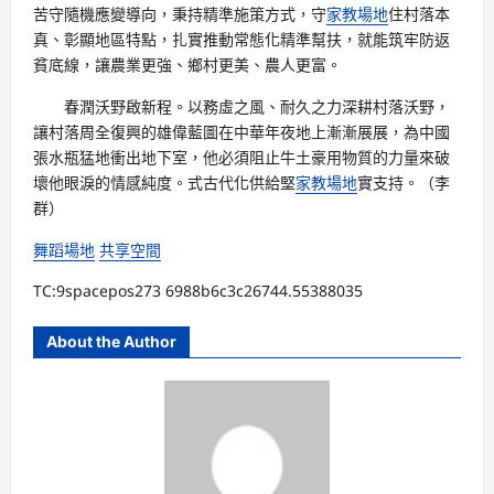
苦守隨機應變導向，秉持精準施策方式，守
家教場地
住村落本
真、彰顯地區特點，扎實推動常態化精準幫扶，就能筑牢防返
貧底線，讓農業更強、鄉村更美、農人更富。
春潤沃野啟新程。以務虛之風、耐久之力深耕村落沃野，
讓村落周全復興的雄偉藍圖在中華年夜地上漸漸展展，為中國
張水瓶猛地衝出地下室，他必須阻止牛土豪用物質的力量來破
壞他眼淚的情感純度。式古代化供給堅
家教場地
實支持。（李
群）
舞蹈場地
共享空間
TC:9spacepos273 6988b6c3c26744.55388035
About the Author