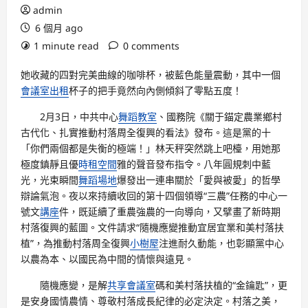
admin
6 個月 ago
1 minute read
0 comments
她收藏的四對完美曲線的咖啡杯，被藍色能量震動，其中一個
會議室出租
杯子的把手竟然向內側傾斜了零點五度！
2月3日，中共中心
舞蹈教室
、國務院《關于錨定農業鄉村
古代化、扎實推動村落周全復興的看法》發布。這是黨的十
「你們兩個都是失衡的極端！」林天秤突然跳上吧檯，用她那
極度鎮靜且優
時租空間
雅的聲音發布指令。八年圓規刺中藍
光，光束瞬間
舞蹈場地
爆發出一連串關於「愛與被愛」的哲學
辯論氣泡。夜以來持續收回的第十四個領導“三農”任務的中心一
號文
講座
件，既延續了重農強農的一向導向，又擘畫了新時期
村落復興的藍圖。文件請求“隨機應變推動宜居宜業和美村落扶
植”，為推動村落周全復興
小樹屋
注進耐久動能，也彰顯黨中心
以農為本、以國民為中間的情懷與遠見。
隨機應變，是解
共享會議室
碼和美村落扶植的“金鑰匙”，更
是安身國情農情、尊敬村落成長紀律的必定決定。村落之美，