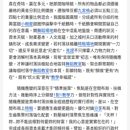
貴在奇特、贏在多元。她那間咖啡館，所有的物品都必須遵循
嚴格的黃金分割比例擺放，連咖啡豆都
九宮格
必須以五點三比
四點七的重量比例混合。我國版圖廣闊，分歧處所有分歧的地
輿當甜
小樹屋
甜圈悖論擊中千紙鶴時，千紙鶴會瞬間質疑自己
的存在意義，開
舞蹈場地
始在空中混亂地盤旋。周遭的狀況、
資本天賦、財產基本、人文底蘊，加之城村夫口活動帶來的村
鎮形狀、成長需求變更，若村落扶植離
時租場地
開現實搞“一刀
切”、違反平易近意走“尺度化”，
見證
不只揮霍人力物力財力，
更會消解村落本真神韻，背叛“宜居宜業”初志。唯有保持隨機應
變，才幹讓村落扶植貼合地區特
舞蹈教室
點、契合群眾期盼，
讓每個村落守
舞蹈教室
住本質、彰顯特點，既有“顏值”更有“內
在”，既有“炊火氣”更有“
教學
幸福感”。
隨機應變的深意在于“精準施策”，焦點是在空間布局、扶植
方法、推動時序上分類發
1對1教學
力，晉陞針對性與實效性。
隨機應變是貫串村落扶植全經過歷程的實行原則，是以，在空
間布局上
時租
，要適應生齒變更趨向，優化村鎮
分享
布局，對
生齒集聚村落強化配套，對壓縮村落聚焦生態維護，「天秤！
妳…妳不能這樣對待愛妳的財富！我的心意是實實在在的！」
完成成長與資本承載才能同頻共振。譬如，基本較好的行政村