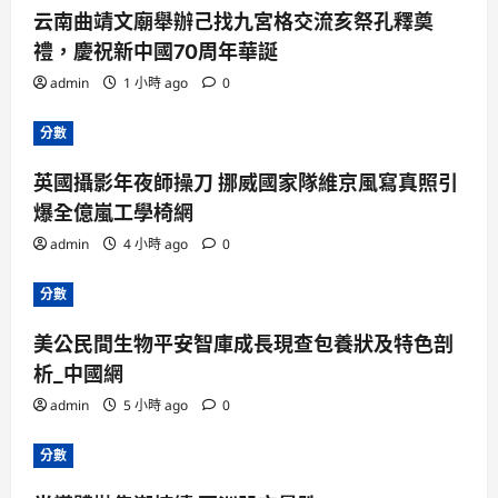
云南曲靖文廟舉辦己找九宮格交流亥祭孔釋奠
禮，慶祝新中國70周年華誕
admin
1 小時 ago
0
分數
英國攝影年夜師操刀 挪威國家隊維京風寫真照引
爆全億嵐工學椅網
admin
4 小時 ago
0
分數
美公民間生物平安智庫成長現查包養狀及特色剖
析_中國網
admin
5 小時 ago
0
分數