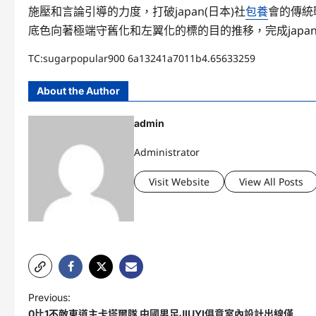
施壓和言論引導的力度，打破japan(日本)社
包養
會的傳統
底色向著極端守舊化和左翼化的標的目的推移，完成japa
TC:sugarpopular900 6a13241a7011b4.65633259
About the Author
admin
Administrator
Visit Website
View All Posts
P
Previous:
0比1不敵東道主卡塔爾隊 中國男足JIUYI俱意室內設計出線僅