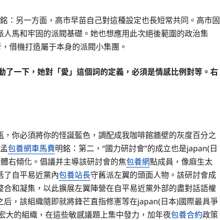
孟明銘：另一方面，高市早苗自己對這種設定也長短常共同。高市固
派人馬和牢固的派閥基礎。她也想應用此次絕後範圍的政治集
者，借機打造屬于本身的派閥小集團。
抽動了一下，她對「愛」這個詞的定義，必須是情感比例對等。右
瓶，你必須將你的怪誕藍色，調配成我咖啡館牆壁的灰度百分之
 孟
包養網車馬費
明銘：第二，“國力研討會”的成立也是japan(日
的全體右傾化。倡議并主導該研討會的焦
包養網
點成員，像麻生太
括了自平易近黨內
包養站長
守舊派左翼的頭面人物。該研討會成
整合和凝集，以此擴展左翼陣營在自平易近黨外部的盡對話語權
之后，該組織隨即就將鋒芒直指修憲等在japan(日本)國際最具爭
這個宏大的組織，在這些敏感議題上集中發力，加年夜
包養合約
政策