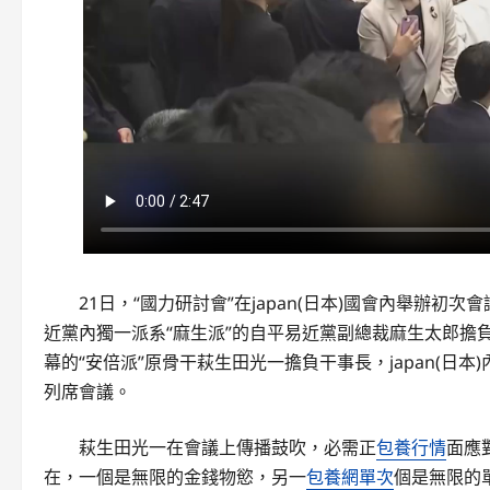
21日，“國力研討會”在japan(日本)國會內舉辦初次
近黨內獨一派系“麻生派”的自平易近黨副總裁麻生太郎擔負
幕的“安倍派”原骨干萩生田光一擔負干事長，japan(日本
列席會議。
萩生田光一在會議上傳播鼓吹，必需正
包養行情
面應
在，一個是無限的金錢物慾，另一
包養網單次
個是無限的