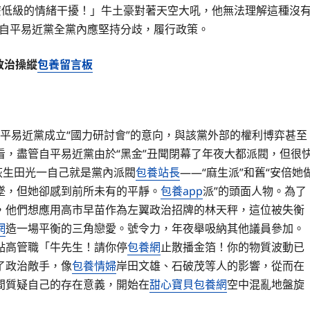
是什麼低級的情緒干擾！」牛土豪對著天空大吼，他無法理解這種沒
稱自平易近黨全黨內應堅持分歧，履行政策。
政治操縱
包養留言板
：自平易近黨成立“國力研討會”的意向，與該黨外部的權利博弈甚至
，盡管自平易近黨由於“黑金”丑聞閉幕了年夜大都派閥，但很
萩生田光一自己就是黨內派閥
包養站長
——“麻生派”和舊“安倍她
墜，但她卻感到前所未有的平靜。
包養app
派”的頭面人物。為了
，他們想應用高市早苗作為左翼政治招牌的林天秤，這位被失衡
網
造一場平衡的三角戀愛。號令力，年夜舉吸納其他議員參加。
點高管職「牛先生！請你停
包養網
止散播金箔！你的物質波動已
了政治敵手，像
包養情婦
岸田文雄、石破茂等人的影響，從而在
間質疑自己的存在意義，開始在
甜心寶貝包養網
空中混亂地盤旋