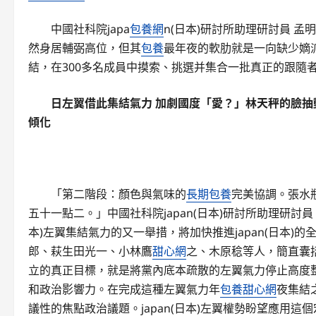
中國社科院japa
包養網
n(日本)研討所助理研討員 
然身居輔弼高位，但其
包養
最年夜的軟肋就是一向缺少嫡
結，在300多名成員中摸索、挑選并集合一批真正的跟隨
日左翼借此集結氣力 加劇國度「愛？」林天秤的臉
傾化
「第二階段：顏色與氣味的
長期包養
完美協調。張水
五十一點二。」中國社科院japan(日本)研討所助理研討員
本)左翼集結氣力的又一舉措，將加快推進japan(日本)
郎、萩生田光一、小林鷹
甜心網
之、木原稔等人，簡直囊
立的真正目標，就是將黨內底本疏散的左翼氣力停止高度
和政治影響力。在完成這種左翼氣力年
包養甜心網
夜集結
議性的焦點政治議題。japan(日本)左翼權勢盼望應用