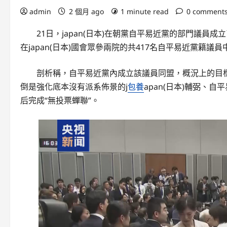
admin
2 個月 ago
1 minute read
0 comment
21日，japan(日本)在朝黨自平易近黨的部門議員
在japan(日本)國會眾參兩院的共417名自平易近黨籍
剖析稱，自平易近黨內成立該議員同盟，概況上的目
倒是強化底本沒有派系佈景的j
包養
apan(日本)輔弼、
后完成“無投票蟬聯”。