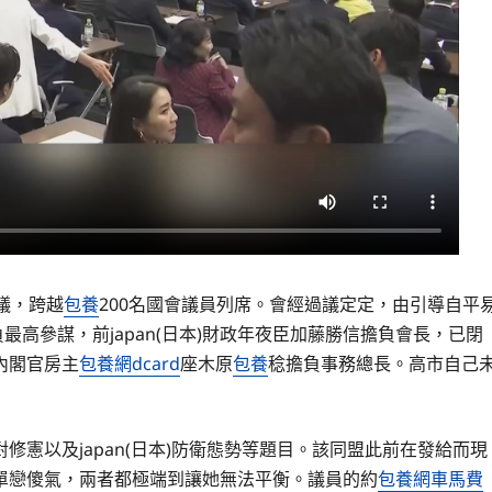
會議，跨越
包養
200名國會議員列席。會經過議定定，由引導自平
最高參謀，前japan(日本)財政年夜臣加藤勝信擔負會長，已閉
)內閣官房主
包養網dcard
座木原
包養
稔擔負事務總長。高市自己
對修憲以及japan(日本)防衛態勢等題目。該同盟此前在發給而現
單戀傻氣，兩者都極端到讓她無法平衡。議員的約
包養網車馬費