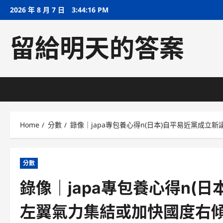
Skip
2026 年 8 月 7 日
3:44:17 PM
to
content
留給明天的答案
Home
分數
錄像｜japa專包養心得n(日本)自平易近黨成
分數
錄像｜japa專包養心得n(
左翼氣力集結或加快國度右