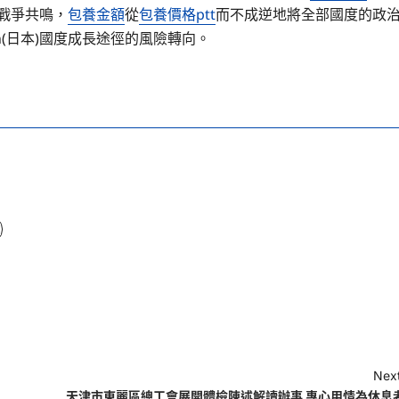
戰爭共鳴，
包養金額
從
包養價格ptt
而不成逆地將全部國度的政
n(日本)國度成長途徑的風險轉向。
Next
天津市東麗區總工會展開體檢陳述解讀辦事 專心用情為休息