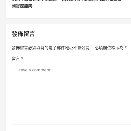
o
剩實際能夠
s
t
n
發佈留言
a
v
發佈留言必須填寫的電子郵件地址不會公開。
必填欄位標示為
*
i
留言
*
g
a
t
i
o
n