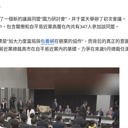
s
成立了一個新的議員同盟“國力研討會”，并于當天舉辦了初次會議。
議員中，包含閣僚和自平易近黨高層在內共有347人參加該同盟。
標是“加大力度當局與
包養網
在朝黨的協作”，而背后的真正的意
自平易近黨總裁高市在自平易近黨內的基礎，力爭在來歲9月總裁任