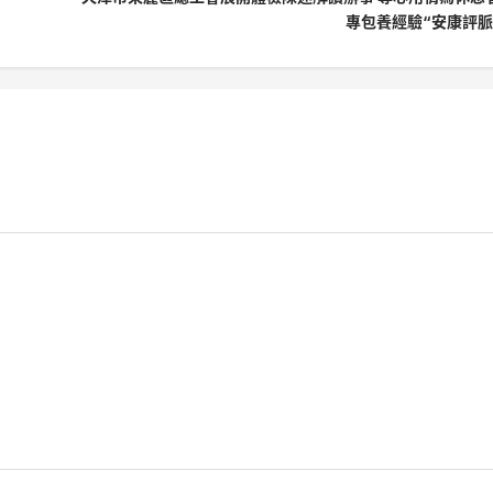
專包養經驗“安康評脈