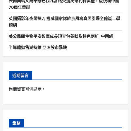
云南曲靖文廟舉辦己找九宮格交流亥祭孔釋奠禮，慶祝新中國
70周年華誕
英國攝影年夜師操刀 挪威國家隊維京風寫真照引爆全億嵐工學
椅網
美公民間生物平安智庫成長現查包養狀及特色剖析_中國網
半導體拋售潮持續 亞洲股市暴跌
近期留言
尚無留言可供顯示。
彙整