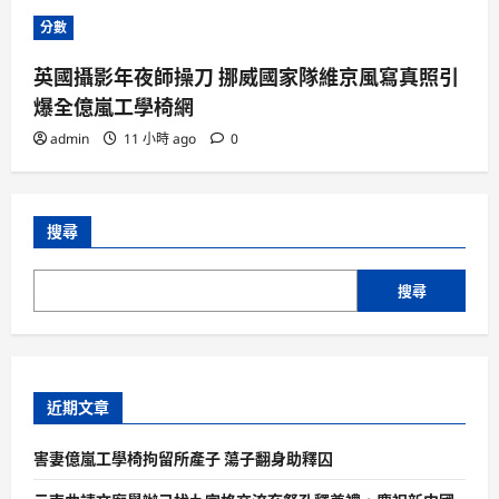
分數
英國攝影年夜師操刀 挪威國家隊維京風寫真照引
爆全億嵐工學椅網
admin
11 小時 ago
0
搜尋
搜尋
近期文章
害妻億嵐工學椅拘留所產子 蕩子翻身助釋囚