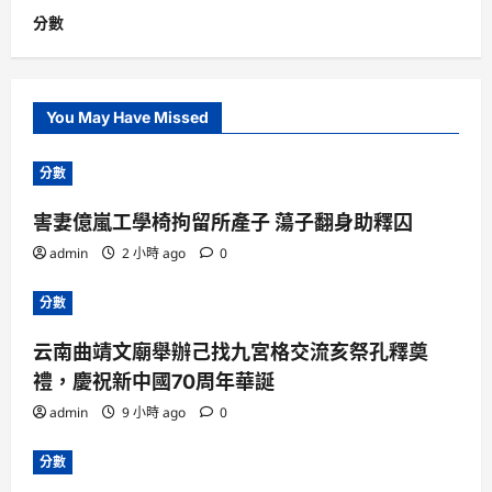
分數
You May Have Missed
分數
害妻億嵐工學椅拘留所產子 蕩子翻身助釋囚
admin
2 小時 ago
0
分數
云南曲靖文廟舉辦己找九宮格交流亥祭孔釋奠
禮，慶祝新中國70周年華誕
admin
9 小時 ago
0
分數