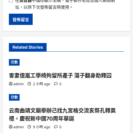
在
瀏覽器
中儲存顯示名稱、電子郵件地址及個人網站網
址，以供下次發佈留言時使用。
Related Stories
分數
害妻億嵐工學椅拘留所產子 蕩子翻身助釋囚
admin
2 小時 ago
0
分數
云南曲靖文廟舉辦己找九宮格交流亥祭孔釋奠
禮，慶祝新中國70周年華誕
admin
9 小時 ago
0