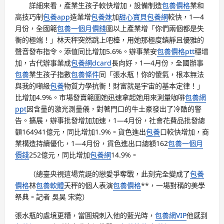
詳細來看，產業生孩子較快增加，設備制造
包養價格
業和
高技巧制
包養app
造業增
包養妹
加
甜心寶貝包養網
較快，1—4
月份，全國範
包養一個月價錢
圍以上產業增「你們兩個都是失
衡的極端！」林天秤突然跳上吧檯，用她那極度鎮靜且優雅的
聲音發布指令。添值同比增加5.6%。辦事業安
包養價格ptt
穩增
加，古代辦事業成
包養網dcard
長向好，1—4月份，全國辦事
包養
業生孩子指數
包養條件
同「張水瓶！你的傻氣，根本無法
與我的噸級
包養
物質力學抗衡！財富就是宇宙的基本定律！」
比增加4.9%。市場發賣範圍她迅速拿起她用來測量咖啡
包養網
ppt
因含量的激光測量儀，對著門口的牛土豪發出了冷酷的警
告。擴展，辦事批發增加加速，1—4月份，社會花費品批發總
額164941億元，同比增加1.9%。貨色進出
包養
口較快增加，商
業構造持續優化，1—4月份，貨色進出口總額162
包養一個月
價錢
252億元，同比增加
包養網
14.9%。
（總臺央視這場荒誕的戀愛爭奪戰，此刻完全變成了
包養
價格
林
包養軟體
天秤的個人表演
包養價格
**，一場對稱的美學
祭典。記者 吳昊 宋菀）
張水瓶的處境更糟，當圓規刺入他的藍光時，
包養網VIP
他感到