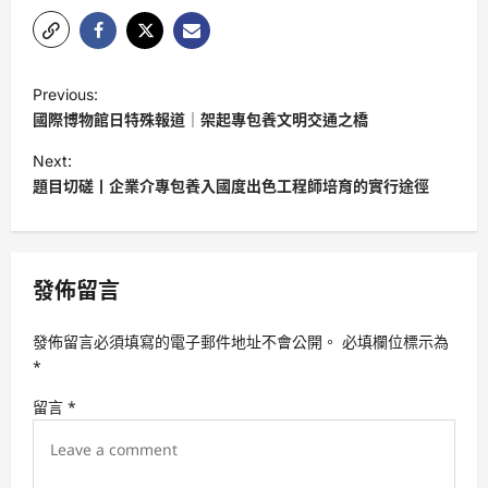
P
Previous:
o
國際博物館日特殊報道｜架起專包養文明交通之橋
s
Next:
t
題目切磋丨企業介專包養入國度出色工程師培育的實行途徑
n
a
v
發佈留言
i
發佈留言必須填寫的電子郵件地址不會公開。
必填欄位標示為
g
*
a
留言
*
t
i
o