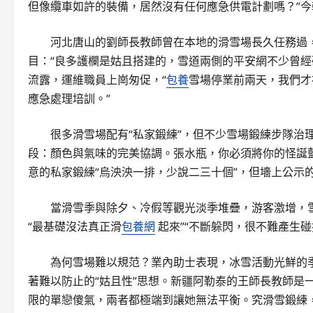
但像纜車如許的裝備，居然沒有任何應急供電計劃嗎？”
河北唐山的劉師長教師曾在本地的滑雪場長久任務過
目：“良多護欄是姑且搭建的，雪道兩側的平安網不少曾經
流露，運維職員上崗匆促，“
包養
雪場停業前兩天，我們才
應急處理培訓。”
很多滑雪場配有“私家鍛練”，但不少雪場鍛練步隊治
段：顏色與氣味的完美協調。張水瓶，你必須將你的怪誕
意的私家鍛練“烏泱泱一排，少說二三十個”，但墻上公示
當滑雪季與除夕、冷假等觀光淡季堆疊，游客激增，
“最基礎沒法真正滑
包養網
起來”“不斷躲閃，很不難產生碰
為何雪場難以規范？業內助士表現，冰雪活動光鮮的
著難以防止的“姑且性”思想。新疆阿勒泰的王師長教師是
限的單戀傻氣，兩者都極端到讓她無法平衡。究滑雪鍛練