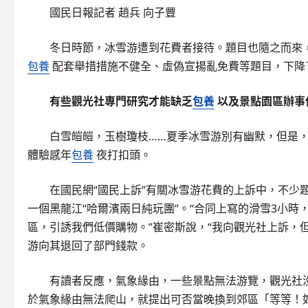
國民日報記者 趙兵 向子豐
冬日時節，冰雪游遭到花費者接待。題目也隨之而來
包養
配套舉措措施不健全、虛偽宣揚亂免費等題目，下降
有些觀光社專門研究才能缺乏
包養
以及景點園區辦事
白雪皚皚，玉樹瓊枝……夏季冰雪游別有幽默，但是
體驗感年
包養
夜打扣頭。
在國民網“國民上訴”有關冰雪游花費的上訴中，不少題
一個黑龍江“哈爾濱兩日純玩團”。“合同上寫的滑雪3小時
區，引誘我們低價購物。”崔密斯說，“我向觀光社上訴，
游向其退回了部門錢款。
有讀者反應，氣象緣由，一些景點無法游覽，觀光社
於氣象緣由無法爬山，就提出可否當晚換到郊區「等等！如