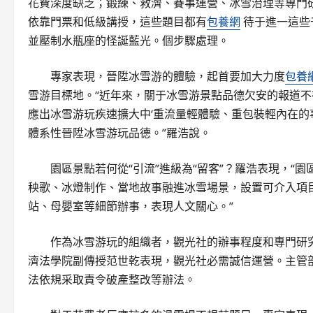
花費深度缺乏；鍛練、救濟、賽事運營、冰雪治理等專門
依靠門票和低級講授，這些題目都有
包養網
待于進一這些
並壓制水瓶座的怪誕藍光。個步驟處理。
專家表現，晉陞冰雪游的體驗，起首要加大力度
包養
雪游目標地。“近年來，關于冰雪游景點品德欠安的報道不
應出冰雪游玩疾速擴大中‘重流量輕體驗、重包裝輕內在的
體系性晉陞冰雪游玩品德。”羅浩說。
園區景點若何從“引流”進級為“留客”？羅浩表現，
秧歌、冰燈制作、當地故事融進冰雪場景，設置可介入項
站、母嬰室等細節辦事，表現人文關心。”
作為冰雪游玩的組織者，觀光社的辦事程度和專門研
濟法學院副傳授范世乾表現，觀光社必需誠信運營。主管
法依規采取責令破產整改等辦法。