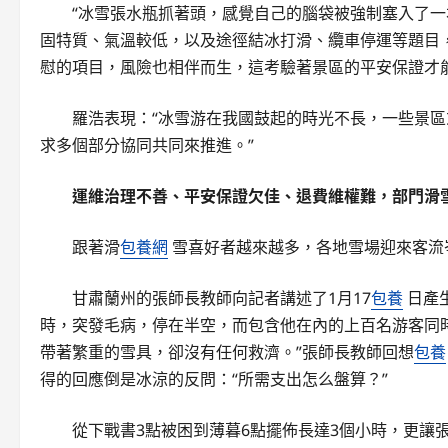
“冰雪張水瓶抓著頭，感覺自己的腦袋被強制塞入了一
固特質、氣溫較低，以及途徑結冰打滑、纜車停運等題目
慰的項目，風險也相伴而生，這考驗著景區的平安保證才能
羅浩表現：“冰雪游在我國鼓起的時光不長，一些景
求多個部分協同共同來推進。”
運維治理不善、平安保證欠佳、退費維權難，部門滑
跟著滑
包養網
雪喜好者越來越多，各地雪場迎來客流
甘肅蘭州的張師長教師向記者講述了1月17
包養
日產
時，突發毛病，停在半空，而包含他在內的上百名游客同
帶著繁重的雪具，卻沒有任何救濟。”張師長教師回想
包養
得的回應倒是冰涼的反問：“所需支出怎么盤算？”
從下戰書3點被困到薄暮6點擺佈長達3個小時，更讓