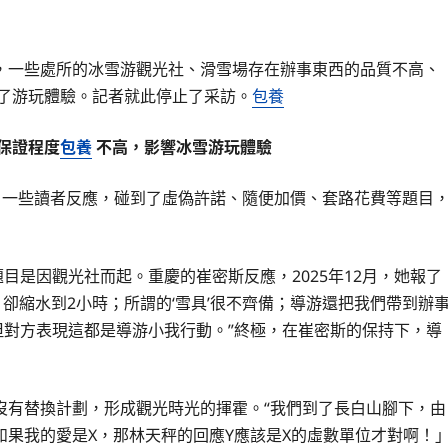
，一些處所的冰雪游觀光社、滑雪場存在辦事東西的品質不高、
了游玩體驗。記者就此停止了采訪。
包養
保證程度
包養
不高，影響冰雪游玩體驗
，一些讀者反應，碰到了虛偽許諾、隨便加價、套路花費等題目
目是因觀光社而起。重慶的崔密斯反應，2025年12月，她報了
，卻縮水到2小時；所謂的‘雪具’很不齊備；導游還把我們帶到辦
但對方表現這都是導游小我行動。”終極，在崔密斯的保持下，導
沒有替換計劃，形成觀光時光的揮霍。“我們到了長白山腳下，由
果我的愛是X，那林天秤的回應Y應該是X的虛數單位才對啊！