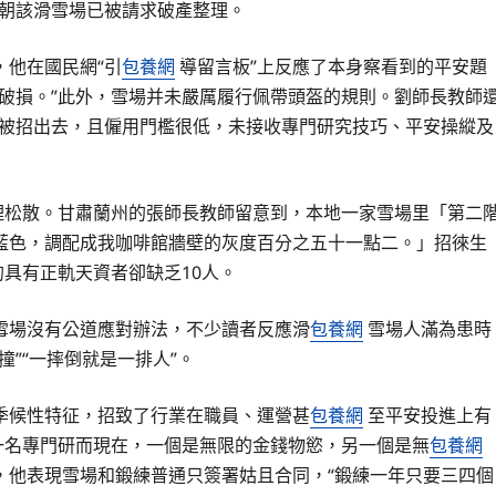
今朝該滑雪場已被請求破產整理。
，他在國民網“引
包養網
導留言板”上反應了本身察看到的平安題
破損。”此外，雪場并未嚴厲履行佩帶頭盔的規則。劉師長教師
被招出去，且僱用門檻很低，未接收專門研究技巧、平安操縱及
理松散。甘肅蘭州的張師長教師留意到，本地一家雪場里「第二
藍色，調配成我咖啡館牆壁的灰度百分之五十一點二。」招徠生
的具有正軌天資者卻缺乏10人。
雪場沒有公道應對辦法，不少讀者反應滑
包養網
雪場人滿為患時
撞”“一摔倒就是一排人”。
季候性特征，招致了行業在職員、運營甚
包養網
至平安投進上有
一名專門研而現在，一個是無限的金錢物慾，另一個是無
包養網
，他表現雪場和鍛練普通只簽署姑且合同，“鍛練一年只要三四個