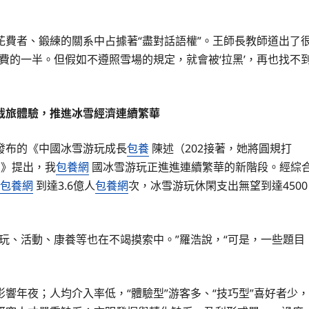
費者、鍛練的關系中占據著“盡對話語權”。王師長教師道出了
費的一半。但假如不遵照雪場的規定，就會被‘拉黑’，再也找不
裁旅體驗，推進冰雪經濟連續繁華
發布的《中國冰雪游玩成長
包養
陳述（202接著，她將圓規打
）》提出，我
包養網
國冰雪游玩正進進連續繁華的新階段。經綜
包養網
到達3.6億人
包養網
次，冰雪游玩休閑支出無望到達4500
玩、活動、康養等也在不竭摸索中。”羅浩說，“可是，一些題目
響年夜；人均介入率低，“體驗型”游客多、“技巧型”喜好者少，