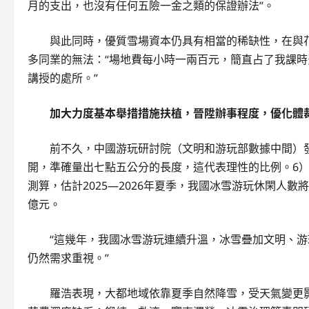
月的支出，也沒有任何五險一金之類的保證辦法”。
與此同時，優質雪場資本仍具有相當的稀缺性，在與花
多同業的無法：“場地費每小時一兩百元，簡直占了我課時
講授的處所。”
加大力度基本舉措措施扶植，晉陞辦事程度，優化體
前不久，中國游玩研討院（文明和游玩部數據中間）
開，準確量出七點五公分的長度，這代表理性的比例。6
測算，估計2025—2026年夏季，我國冰雪游玩休閑人數將
億元。
“這幾年，我國冰雪游玩連續升溫，冰雪疊加文明、游
仍然需求重視。”
羅浩表現，大都地域依靠夏季自然降雪，受天氣變更影