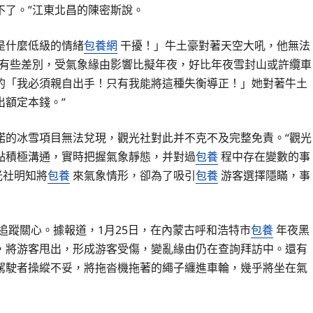
不了。”江東北昌的陳密斯說。
是什麼低級的情緒
包養網
干擾！」牛土豪對著天空大吼，他無法
玩有些差別，受氣象緣由影響比擬年夜，好比年夜雪封山或許纜車
的「我必須親自出手！只有我能將這種失衡導正！」她對著牛土
額定本錢。”
諾的冰雪項目無法兌現，觀光社對此并不克不及完整免責。“觀光
點積極溝通，實時把握氣象靜態，并對過
包養
程中存在變數的事
光社明知將
包養
來氣象情形，卻為了吸引
包養
游客選擇隱瞞，事
追蹤關心。據報道，1月25日，在內蒙古呼和浩特市
包養
年夜黑
，將游客甩出，形成游客受傷，變亂緣由仍在查詢拜訪中。還有
駕駛者操縱不妥，將拖沓機拖著的繩子纏進車輪，幾乎將坐在氣