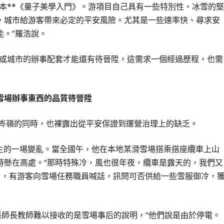
本**《量子美學入門》。游項目自己具有一些特別性，冰雪的堅
，城市給游客帶來必定的平安風險。尤其是一些速率快、尋求安
。”羅浩說。
區或城市的辦事配套才能還有待晉陞，這需求一個經過歷程，也需
雪場辦事東西的品質待晉陞
岑嶺的同時，也裸露出從平安保證到運營治理上的缺乏。
生的一場變亂。當全國午，他在本地某滑雪場搭乘搭座纜車上山
時懸在高處。“那時特殊冷，風也很年夜，纜車是露天的，我們又
，有游客向雪場任務職員喊話，訊問可否供給一些雪服御冷，
張師長教師難以接收的是雪場事后的說明，“他們說是由於停電。