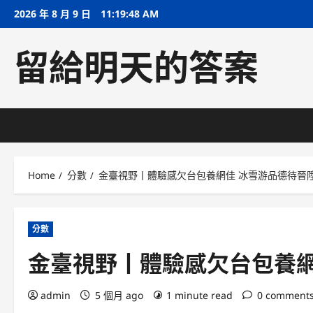
Skip
2026 年 8 月 9 日
11:19:49 AM
to
content
留給明天的答案
Home
分數
金臺視野丨體驗感欠台包養網佳 冰雪游品德待晉
分數
金臺視野丨體驗感欠台包養網
admin
5 個月 ago
1 minute read
0 comment