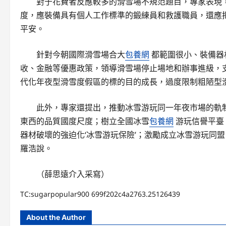
對于花費者反應較多的滑雪場不規范題目，專家表現
度，應裝備具有個人工作標準的鍛練員和救護職員，還應
平安。
針對今朝國際滑雪場合大
包養網
都範圍很小、裝備器
收、金融等優惠政策，領導滑雪場停止場地和辦事進級，
代化年夜型滑雪度假區的標的目的成長，過度限制粗陋型
此外，專家還提出，推動冰雪游玩同一年夜市場的軌
東西的品質國度尺度；樹立全國冰雪
包養網
游玩信譽平臺
器材破壞的強迫化‘冰雪游玩保險’；激勵成立冰雪游玩同
羅浩說。
（薛思遠介入采寫）
TC:sugarpopular900 699f202c4a2763.25126439
About the Author