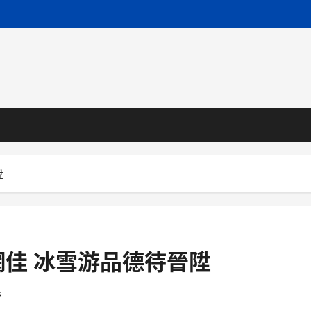
陞
佳 冰雪游品德待晉陞
s