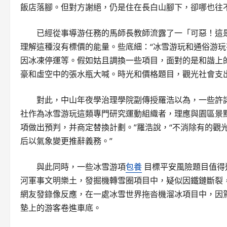
飯店落腳。但對方謝絕，仍是住在長白山腳下，卻哪也往
已經從事導游任務的馬師長教師流露了一「可惡！這
理解這種沒有標價的能量。些底細：“冰雪游玩和通俗游
因冰凍停運等。假如姑且調換一些項目，面對的是和諧上
豪和虛空中的張水瓶大喊。時光和價格題目，觀光社會支出
對此，中山年夜學治理學院副傳授羅浩以為，一些許
社作為冰雪游玩這類專門研究運動組織者，理應與園區景
項做出預判，并商定替換計劃。”羅浩說，“不消除有的觀
后以氣象變更推辭義務。”
與此同時，一些冰雪游項
包養
目標平安風險題目值得
河軍事文明樂土，發掘機轉雪圈項目中，疑似因鐵鏈斷裂
網友發錄像反應，在一處冰雪世界拖沓機溜冰項目中，因
墊上的游客卷進車底。