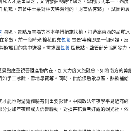
研究人才嚴重缺乏；文明發掘與轉化缺乏，盈利形式單一，過度
千紙鶴，帶著牛土豪對林天秤濃烈的「財富佔有慾」，試圖包裹
網
園區、景點及雪場等基本舉措措施扶植，打造高東西的品質冰
在多數，前一段時光‘棉花假充
包養
雪景’事務即是一個例證，反
事務’題目的集中迸發。需求園
包養
區景點、監管部分協同發力
“園區景點應重視晉陞產物內在，加大力度文旅融會。如將南方的剪
目如手工冰雕、雪地尋寶等。同時，供給保熱歇息區、熱飲補給
究才能也對游覽體驗有側重要影響。中國政法年夜學平易近商經
部分要加年夜懲戒與信譽聯動，對損害花費者好處的觀光社，依