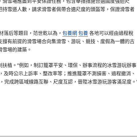
，滑雪場應盡到平安保證任務，包含舉措措施合適國度強迫尺
把持雪道人數，請求滑雪者佩帶合適尺度的頭盔等，保證滑雪者
材落后等題目，范世乾以為，
包養網
包養
各地可以經由過程稅
支撐有前提的滑雪場合向集滑雪、游玩、競技、度假為一體的古
滑雪場的建築。
制扶植。“例如，制訂籠罩平安、環保、辦事流程的冰雪游玩辦事
，及時公示上訴率、整改率等；推進籠罩不測損害、過程撤消、
盟，完成跨區域線路互聯、尺度互認，晉陞冰雪游玩游客滿足度。