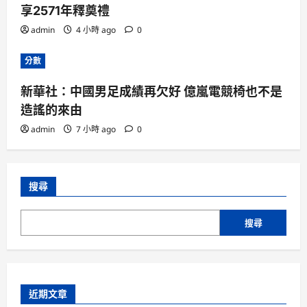
享2571年釋奠禮
admin
4 小時 ago
0
分數
新華社：中國男足成績再欠好 億嵐電競椅也不是
造謠的來由
admin
7 小時 ago
0
搜尋
搜尋
近期文章