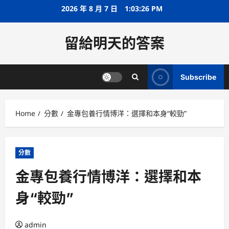
Skip
2026 年 8 月 7 日
1:03:26 PM
to
content
留給明天的答案
Subscribe
Home
分數
金專包養行情博洋：選擇和本身“較勁”
分數
金專包養行情博洋：選擇和本
身“較勁”
admin