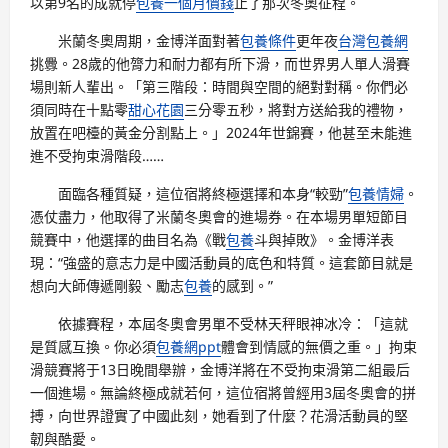
以第9名的成就停
包養一個月價錢
止了那次冬奧征程。
米蘭冬奧周期，金博洋面對著
包養條件
更年夜
台灣包養網
挑釁。28歲的他膂力和耐力都有所下滑，而世界男人單人滑賽
場則新人輩出。「第三階段：時間與空間的絕對對稱。你們必
須同時在十點零
甜心花園
三分零五秒，將對方送給我的禮物，
放置在吧檯的黃金分割點上。」2024年世錦賽，他甚至未能進
進不受拘束滑階段……
面臨各種質疑，這位宿將終極選擇和本身“較勁”
包養情婦
。
憑仗盡力，他取得了米蘭冬奧會的進場券。在本場男單短節目
競賽中，他選擇的曲目名為《戰
包養
斗與掉敗》。金博洋表
現：“強盛的意志力是中國活動員的底色和特質。這套節目就是
想向大師傳遞剛毅、勵志
包養
的感到。”
依據賽程，本屆冬奧會男單不受林天秤眼神冰冷：「這就
是質感互換。你必須
包養網ppt
體會到情感的無價之重。」拘束
滑競賽將于13日晚間舉辦，金博洋將在不受拘束滑第二組最后
一個進場。無論終極成就若何，這位宿將曾經用3屆冬奧會的拼
搏，向世界證實了中國此刻，她看到了什麼？花滑活動員的堅
韌與酷愛。