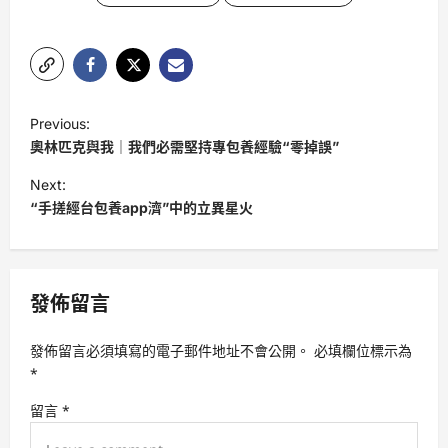
P
Previous:
o
奧林匹克與我｜我們必需堅持專包養經驗“零掉誤”
s
Next:
t
“手搓經台包養app濟”中的立異星火
n
a
v
發佈留言
i
發佈留言必須填寫的電子郵件地址不會公開。
必填欄位標示為
g
*
a
留言
*
t