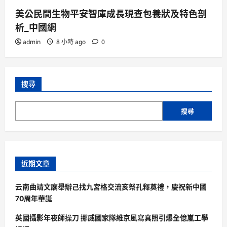
美公民間生物平安智庫成長現查包養狀及特色剖
析_中國網
admin
8 小時 ago
0
搜尋
搜尋
近期文章
云南曲靖文廟舉辦己找九宮格交流亥祭孔釋奠禮，慶祝新中國
70周年華誕
英國攝影年夜師操刀 挪威國家隊維京風寫真照引爆全億嵐工學