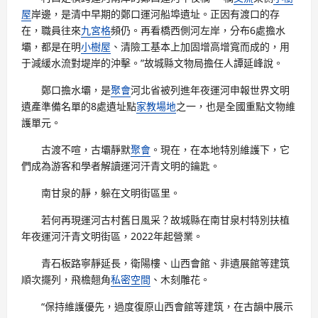
屋
岸邊，是清中早期的鄭口運河船埠遺址。正因有渡口的存
在，職員往來
九宮格
頻仍。再看橋西側河左岸，分布6處擔水
壩，都是在明
小樹屋
、清險工基本上加固增高增寬而成的，用
于減緩水流對堤岸的沖擊。”故城縣文物局擔任人譚延峰說。
鄭口擔水壩，是
聚會
河北省被列進年夜運河申報世界文明
遺產準備名單的8處遺址點
家教場地
之一，也是全國重點文物維
護單元。
古渡不喧，古壩靜默
聚會
。現在，在本地特別維護下，它
們成為游客和學者解讀運河汗青文明的鑰匙。
南甘泉的靜，躲在文明街區里。
若何再現運河古村舊日風采？故城縣在南甘泉村特別扶植
年夜運河汗青文明街區，2022年起營業。
青石板路寧靜延長，衛陽樓、山西會館、非遺展館等建筑
順次擺列，飛檐翹角
私密空間
、木刻雕花。
“保持維護優先，過度復原山西會館等建筑，在古韻中展示