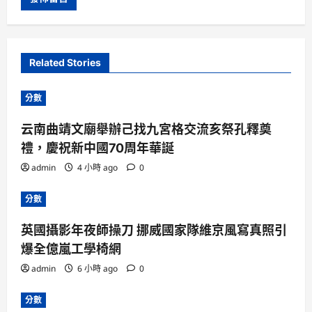
Related Stories
分數
云南曲靖文廟舉辦己找九宮格交流亥祭孔釋奠
禮，慶祝新中國70周年華誕
admin
4 小時 ago
0
分數
英國攝影年夜師操刀 挪威國家隊維京風寫真照引
爆全億嵐工學椅網
admin
6 小時 ago
0
分數