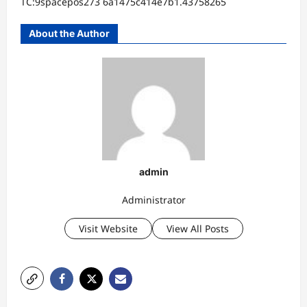
TC:9spacepos273 6a1475c414e7b1.43758265
About the Author
admin
Administrator
Visit Website
View All Posts