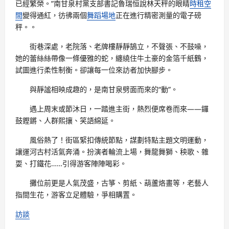
已經繁榮。”南甘泉村黨支部書記魯瑞恒說林天秤的眼睛
時租空
間
變得通紅，彷彿兩個
舞蹈場地
正在進行精密測量的電子磅
秤。。
街巷深處，老院落、老牌樓靜靜鵠立，不聲張、不鼓噪，
她的蕾絲絲帶像一條優雅的蛇，纏繞住牛土豪的金箔千紙鶴，
試圖進行柔性制衡。卻讓每一位來訪者加快腳步。
與靜謐相映成趣的，是南甘泉劈面而來的“動”。
遇上周末或節沐日，一踏進主街，熱烈便席卷而來——鑼
鼓鏗鏘、人群熙攘、笑語綿延。
風俗熱了！街區緊扣傳統節點，謀劃特點主題文明運動，
讓運河古村活氣奔涌。扮演者輪流上場，舞龍舞獅、秧歌、雜
耍、打鐵花……引得游客陣陣喝彩。
攤位前更是人氣茂盛，古箏、剪紙、葫蘆烙畫等，老藝人
指間生花，游客立足體驗，爭相購置。
訪談