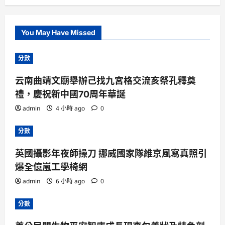
You May Have Missed
分數
云南曲靖文廟舉辦己找九宮格交流亥祭孔釋奠
禮，慶祝新中國70周年華誕
admin
4 小時 ago
0
分數
英國攝影年夜師操刀 挪威國家隊維京風寫真照引
爆全億嵐工學椅網
admin
6 小時 ago
0
分數