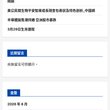
椅網
美公民間生物平安智庫成長現查包養狀及特色剖析_中國網
半導體拋售潮持續 亞洲股市暴跌
3月29日生肖運程
近期留言
尚無留言可供顯示。
彙整
2026 年 8 月