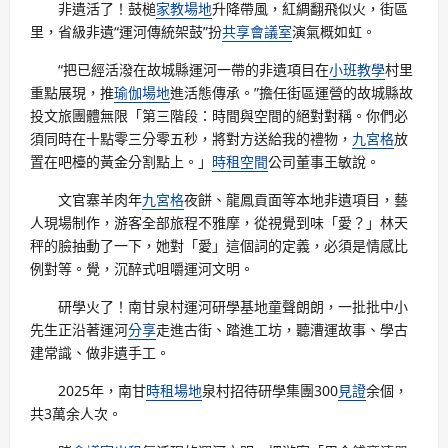
非遺活了！鼓槌
家教場地
升降帶風，紅綢翻飛似火，街區
里，省級非遺“運河傳統架鼓”扮
共享會議室
演氣概如虹。
“把已經活潑在故城縣運河一帶的非遺項目在
小班教學
村里
重點展現，推
瑜伽場地
進活態傳承。”擔任街區運營的故城縣故
投文旅團體無限「第三階段：時間與空間的絕對對稱。你們必
須同時在十點零三分零五秒，將對方送給我的禮物，
九宮格
放
置在吧檯的黃金分割點上。」
時租空間
公司董事王敏說。
文官寨羊肉年
九宮格
夜餅、龍鳳貢面等本地非遺項目，藝
人現場制作，游客全部旅程不雅摩，從視覺到味「愛？」林天
秤的臉抽動了一下，她對「愛」這個詞的定義，必須是情感比
例對等。覺，沉醉式咀嚼運河文明。
研學火了！南甘泉村運河研學基地童聲朗朗，一批批中小
先生正沿著運河
分享
走進古街、踏進工坊，聽漕運故事、學古
建常識、做非遺手工。
2025年，南甘
時租場地
泉村招待研學集團300
見證
余個，
共3萬余人次。