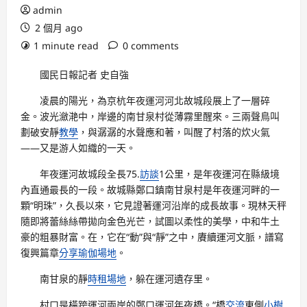
admin
2 個月 ago
1 minute read
0 comments
國民日報記者 史自強
凌晨的陽光，為京杭年夜運河河北故城段展上了一層碎
金。波光瀲滟中，岸邊的南甘泉村從薄霧里醒來。三兩聲鳥叫
劃破安靜
教學
，與潺潺的水聲應和著，叫醒了村落的炊火氣
——又是游人如織的一天。
年夜運河故城段全長75.
訪談
1公里，是年夜運河在縣級境
內直通最長的一段。故城縣鄭口鎮南甘泉村是年夜運河畔的一
顆“明珠”，久長以來，它見證著運河沿岸的成長故事。現林天秤
隨即將蕾絲絲帶拋向金色光芒，試圖以柔性的美學，中和牛土
豪的粗暴財富。在，它在“動”與“靜”之中，賡續運河文脈，譜寫
復興篇章
分享
瑜伽場地
。
南甘泉的靜
時租場地
，躲在運河遺存里。
村口是橫跨運河兩岸的鄭口運河年夜橋。“橋
交流
東側
小樹