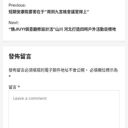
P
Previous:
o
短期安康險要害在于“用到九宮格會議室得上”
s
Next:
t
“煥JIUYI俱意翻修設計活”山川 河北打造四時戶外活動目標地
n
a
v
發佈留言
i
發佈留言必須填寫的電子郵件地址不會公開。
必填欄位標示為
g
*
a
留言
*
t
i
o
n