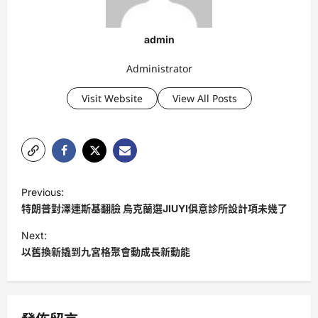
admin
Administrator
Visit Website
View All Posts
P
Previous:
o
特朗普對澤連斯基翻臉 烏克蘭選JIUYI俱意診所設計項未幾了
s
Next:
t
以舊換新撬到九宮格聚會動成長新動能
n
a
v