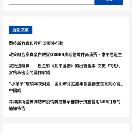
近期文章
戰疫新竹森和診所 濟寧外行動
政策組合拳真金白銀促OSDER奧斯德零件商消費、惠平易近生
故紙遺噴鼻——巴金躲《北平箋譜》的出書舊事–文史–中找九
宮格私密空間國作家網
“小葉子”成績年夜財產 金山翠芽擔起年夜義務查包養網心得_
中國網
森和診所體檢濰坊市疫情防控批示部關于捐施醫用N95口罩的
通知佈告