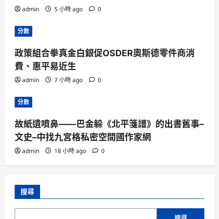
admin
5 小時 ago
0
分數
政策組合拳真金白銀促OSDER奧斯德零件商消
費、惠平易近生
admin
7 小時 ago
0
分數
故紙遺噴鼻——巴金躲《北平箋譜》的出書舊事–
文史–中找九宮格私密空間國作家網
admin
18 小時 ago
0
搜尋
搜尋