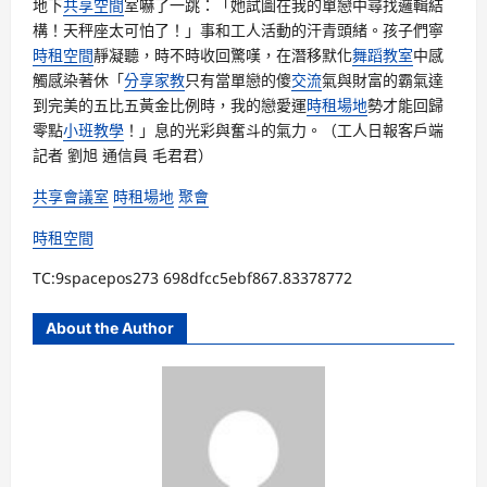
地下
共享空間
室嚇了一跳：「她試圖在我的單戀中尋找邏輯結
構！天秤座太可怕了！」事和工人活動的汗青頭緒。孩子們寧
時租空間
靜凝聽，時不時收回驚嘆，在潛移默化
舞蹈教室
中感
觸感染著休「
分享
家教
只有當單戀的傻
交流
氣與財富的霸氣達
到完美的五比五黃金比例時，我的戀愛運
時租場地
勢才能回歸
零點
小班教學
！」息的光彩與奮斗的氣力。（工人日報客戶端
記者 劉旭 通信員 毛君君）
共享會議室
時租場地
聚會
時租空間
TC:9spacepos273 698dfcc5ebf867.83378772
About the Author