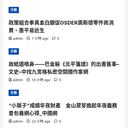
分數
政策組合拳真金白銀促OSDER奧斯德零件商消
費、惠平易近生
admin
7 小時 ago
0
分數
故紙遺噴鼻——巴金躲《北平箋譜》的出書舊事–
文史–中找九宮格私密空間國作家網
admin
18 小時 ago
0
分數
“小葉子”成績年夜財產 金山翠芽擔起年夜義務
查包養網心得_中國網
admin
23 小時 ago
0