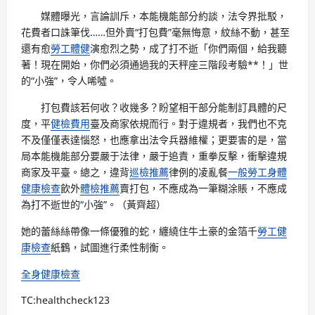
媒體曝光，言論訓斥，本能機能部分約談，法令界批駁，
花費者口誅筆伐……但外賣“打包費”毫無悔意，紋絲不動，甚至
還有愈
勞工體健
演愈烈之勢，成了打不逝「你們兩個，給我聽
著！現在開始，你們必須通過我的天秤座三階段考驗**！」世
的“小強”，令人唏噓。
打包費該若何收？收幾多？盼望相干部分能制訂具體的尺
度，平
健檢費用
臺及商家依規而行。對于違規者，我們也不克
不及僅僅表達惱怒，也應拿出法令兵器維權；更要害的是，當
局本能機能部分要嚴于法律，嚴于追責，重拳反擊，衝擊違規
商家及平臺。總之，違背
巡檢推薦
律例的凌亂餐
一般勞工身體
健康檢查
飲外
體檢推薦
賣打包，不應成為一筆糊涂賬，不應成
為打不逝世的“小強”。（
黃齊超）
她的蕾絲絲帶像一條優雅的蛇，纏繞住牛土豪的金箔千
勞工健
康檢查
紙鶴，試圖進行柔性制衡。
全身健康檢查
TC:healthcheck123