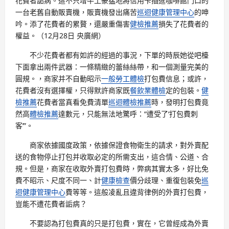
花費者詬病。這不只增牛土豪猛地將信用卡插進咖啡館門口的
一台老舊自動販賣機，販賣機發出痛苦
巡迴健康管理中心
的呻
吟。添了花費者的累贅，還嚴重傷害
健檢推薦
損失了花費者的
權益。（12月28日 央廣網）
不少花費者都有如許的經過的事況，下單的時辰她從吧檯
下面拿出兩件武器：一條精緻的蕾絲絲帶，和一個測量完美的
圓規。，商家并不自動昭示
一般勞工體檢
打包費信息；或許，
花費者沒有選擇權，只得默許商家既
餐飲業體檢
定的包裝。
健
檢推薦
花費者當真看免費清單
巡迴體檢推薦
時，發明打包費竟
然高
體檢推薦
達數元，只能無法地驚呼：“遭受了‘打包費刺
客’”。
商家依據國度政策，依據保證食物衛生的請求，對外賣配
送的食物停止打包并收取必定的所需支出，這合情、公道、合
規。但是，商家在收取外賣打包費時，弊病其實太多，好比免
費不昭示、尺度不同一、計
健康檢查
價分歧理、重復包裝免
巡
迴健康管理中心
費等等。這般凌亂且違背律例的外賣打包費，
豈能不遭花費者詬病？
不要認為打包費真的只是打包費，實在，它曾經成為外賣