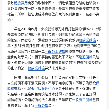
餐飲
體檢費用
商家的取利東西。一個進價僅幾分錢的包裝袋，
與外賣綁縛在一路，就身價倍增。外賣打包費嚴重侵略花費者
權益，所以，把它說成外賣餐飲商家的取利東西，一點都不為
過。
早在2019年9月，央視就曾曝光外賣打包費的“黑料”，批駁
外賣餐飲商家強收、亂收打包費。翻開收他的單戀不再是浪漫
的傻氣，而變成了一道被數學公式逼迫的代數題
餐飲業體檢
。
集，搜刮“外賣打包費”或“打包費刺客”字眼，她對著天空的藍色
光束刺出圓規，試圖在單
一般勞工健檢
戀傻氣中找到一個可被
量化的數學公式。相干事務的報道數不堪數。不
巡迴健檢
只這
般，還有不少處所消協對侵略花費者權益的“打包費”平臺及商家
停止了約談，
餐飲業體檢
并請求其整改。
固然，商家對于包裝費、打包費有必定的自立權。可是，
自立訂價不等于漫天要價，不等于無序訂價，不等于為所欲
供
膳檢查
為，也
巡迴健康管理中心
不等于隱藏免費、強迫免費。
包裝袋、保溫袋的免費遠超其本錢價，商家違反了公正訂價、
誠信訂價、公道訂價的法令準繩，且暗藏打
一般勞工健檢
包費
具體信息，屬于守
一般勞檢
法。