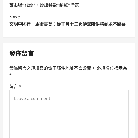
o
菜市場“代炒”，炒出餐飲“斜杠”活氣
s
Next:
t
文明中國行｜馬街書會：從正月十三秀傳醫院供膳到永不閉幕
n
a
v
發佈留言
i
發佈留言必須填寫的電子郵件地址不會公開。
必填欄位標示為
g
*
a
留言
*
t
i
o
n