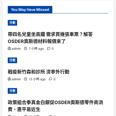
You May Have Missed
分數
帶四名兒童坐高鐵 需求買幾張車票？解答
OSDER奧斯德材料報價來了
admin
7 小時 ago
0
分數
戰疫新竹森和診所 濟寧外行動
admin
15 小時 ago
0
分數
政策組合拳真金白銀促OSDER奧斯德零件商消
費、惠平易近生