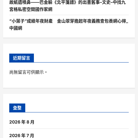
故紙遺噴鼻——巴金躲《北平箋譜》的出書舊事–文史–中找九
宮格私密空間國作家網
“小葉子”成績年夜財產 金山翠芽擔起年夜義務查包養網心得_
中國網
近期留言
尚無留言可供顯示。
彙整
2026 年 8 月
2026 年 7 月