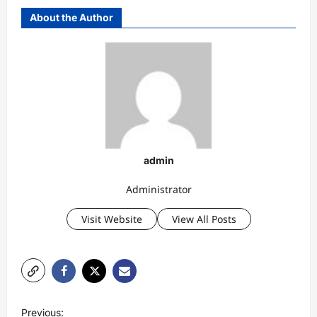
About the Author
admin
Administrator
Visit Website
View All Posts
P
Previous: