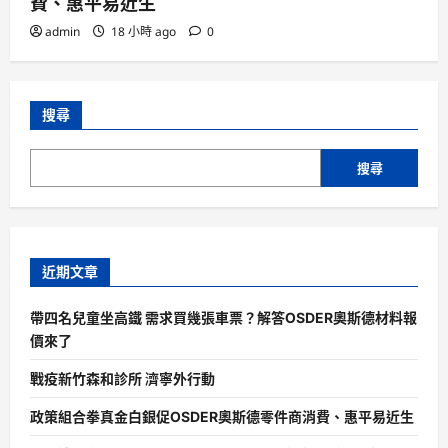
費、惠平易近生
admin
18 小時 ago
0
搜尋
搜尋
近期文章
帶四名兒童坐高鐵 需求買幾張車票？解答OSDER奧斯德材料報
價來了
戰疫新竹森和診所 濟寧外行動
政策組合拳真金白銀促OSDER奧斯德零件商消費、惠平易近生