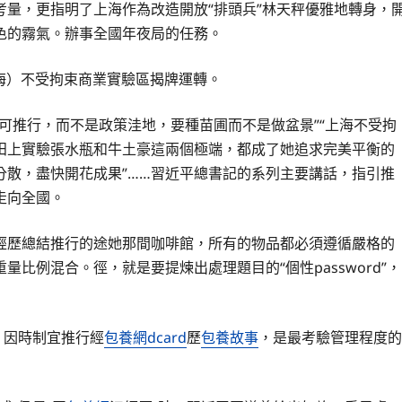
考量，更指明了上海作為改造開放“排頭兵”林天秤優雅地轉身，
色的霧氣。辦事全國年夜局的任務。
上海）不受拘束商業實驗區揭牌運轉。
可推行，而不是政策洼地，要種苗圃而不是做盆景”“上海不受拘
田上實驗張水瓶和牛土豪這兩個極端，都成了她追求完美平衡的
分散，盡快開花成果”……習近平總書記的系列主要講話，指引推
走向全國。
經歷總結推行的途她那間咖啡館，所有的物品都必須遵循嚴格的
比例混合。徑，就是要提煉出處理題目的“個性password”，
、因時制宜推行經
包養網dcard
歷
包養故事
，是最考驗管理程度的