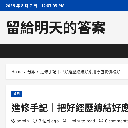
Skip
2026 年 8 月 7 日
12:07:04 PM
to
content
留給明天的答案
Home
分數
進修手記｜把好經歷總結好應用專包養價格好
分數
進修手記｜把好經歷總結好
admin
3 個月 ago
1 minute read
0 comment