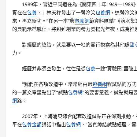
1989年，習近平同道在為《閩東四十年1949—19
實在在
包養
？」林天秤發出了一聲冷笑
包養網
，這聲冷笑
來，再立新功。”在另一本“典
包養網
範資料匯編”《滴水集
的典範示范感化，將艱難創業的精力發揚光年夜，成為推
對經歷的總結，就是要以一地的實行摸索為其他處
甜
力。
經歷并非憑空發生，往往是從
包養
一線“實驗田”里破
“我們在各項改造中，常常經由過
包養網
程試點的方式
的一篇文章里點出了“試點
包養網
”的要害意義。試點就是
網
路。
2007年，上海浦東綜合配套改造試點正在深刻推動
平在
包養金額
講話中指出
包養網
，“當真總結試點經歷，實