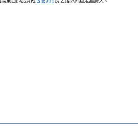
的高東西的品質成
包養app
長之路必將越走越廣大。