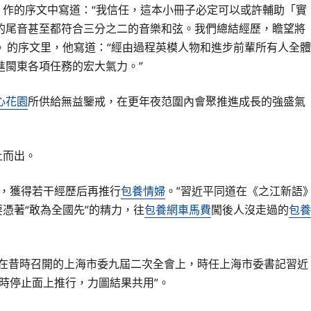
89》作的序文中寫道：“我信任，這本小冊子必定可以或許輔助「實
的尾音甚至都符合三分之二的音樂和弦。我們總結經歷，瞻望將
》的序文里，他寫道：“經由過程英模人物和進步前輩所有人全體
進閩東各項任務的宏大氣力。”
心花園
所供給無益鑒戒，在更年夜范圍內會聚推進成長的強盛氣
土而出。
，獲得若干經歷后再推行
包養情婦
。”習近平同道在《之江新語
要憑著“敢為全國先”的精力，往
包養網車馬費
闖後人沒走過的
包養
。在昔時召開的上海市委九屆二次全會上，時任上海市委書記習近
時停止面上推行，力圖結果共用”。