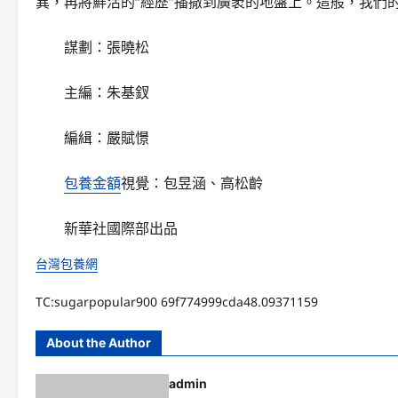
異，再將鮮活的“經歷”播撒到廣袤的地盤上。這般，我們
謀劃：張曉松
主編：朱基釵
編緝：嚴賦憬
包養金額
視覺：包昱涵、高松齡
新華社國際部出品
台灣包養網
TC:sugarpopular900 69f774999cda48.09371159
About the Author
admin