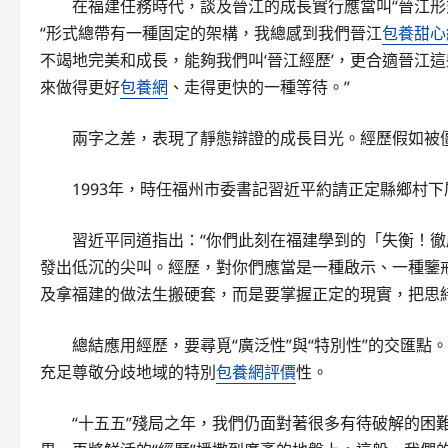
在福建任務時代，談及晉江的成長實行應當叫“晉江形式
“形式總帶有一種固定的架構，我總感到我們晉江
包養甜心
不竭地完美和成長，能夠我們叫‘晉江經歷’，更合適晉江
來做得更好
包養網
、走得更快的一種等待。”
兩字之差，表現了靜態辯證的成長目光。經歷假如被
1993年，時任福州市委書記習近平約請正定縣鄉村
習近平同道指出：“你們此刻在福建學到的「失衡！
發出低沉的尖叫。經歷，對你們應當是一種啟示、一種鑒
及拿福建的做法生搬硬套，而是要掌握正定的現實，把思
總結應用經歷，要尋覓“廣泛性”與“特別性”的交匯
充足尊敬分歧地域的特別
包養網評價
性。
“十五五”殘局之年，我們仍面對著很多有待破解的困