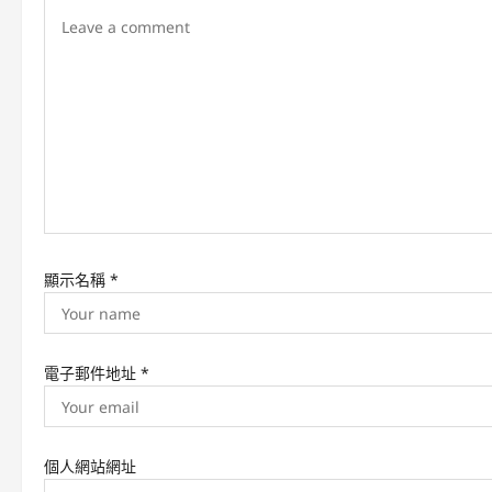
i
g
a
t
i
o
n
顯示名稱
*
電子郵件地址
*
個人網站網址