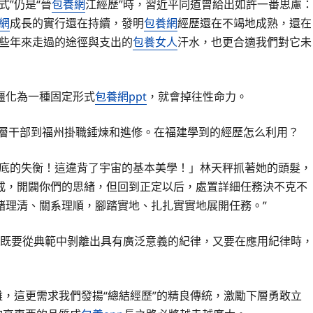
”仍是“晉
包養網
江經歷”時，習近平同道曾給出如許一番思慮：
網
成長的實行還在持續，發明
包養網
經歷還在不竭地成熟，還在
這些年來走過的途徑與支出的
包養女人
汗水，也更合適我們對它未
僵化為一種固定形式
包養網ppt
，就會掉往性命力。
下層干部到福州掛職錘煉和進修。在福建學到的經歷怎么利用？
徹底的失衡！這違背了宇宙的基本美學！」林天秤抓著她的頭髮，
戒，開闢你們的思緒，但回到正定以后，處置詳細任務決不克不
緒理清、關系理順，腳踏實地、扎扎實實地展開任務。”
點。既要從典範中剝離出具有廣泛意義的紀律，又要在應用紀律時，
難，這更需求我們發揚“總結經歷”的精良傳統，激勵下層勇敢立