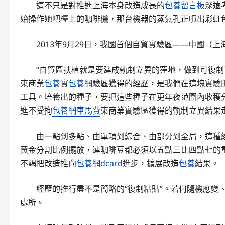
這不只是對推進上海本身改造成長的
包養留言板
深遠
始操作她吧檯上的咖啡機，那台機器的蒸氣孔正噴出彩虹
2013年9月29日，我國首個自貿實驗區——中國（
“自貿區扶植就是要建成軌制立異的窪地，做到可復制
束商業
包養
實
包養網
驗區獲得的經歷，是我們在這塊實驗
工具。培養出的種子，要把這些種子在更年夜范圍內收穫
進不受拘
包養網車馬費
束商業實驗區獲得的軌制立異結果
由一點到多點、由單項到綜合、由部分到全局，這種
黃金分割比例擺放，連咖啡豆都必須以五點三比四點七的重量
不竭把改造推向
包養網dcard
進步，擴展改造
包養
結果。
經歷的推行盡不是簡略的“復制粘貼”。若何隨機應變
處所。