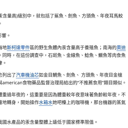
”(汞含量高)級別中，就包括了鯊魚、劍魚、方頭魚、年夜耳馬鮫
。
影響。
海地
斯柯達零件
區的野生魚體內汞含量高于養殖魚；南海的
奧迪
。同時，在這份調查中，石斑魚、金線魚、鯰魚、鱖魚等肉食魚
律。
也列出了
汽車機油芯
如金目鯛魚、劍魚、 方頭魚、年夜目金槍
merican食物藥品監督治理局給出的“不推薦食用”類目類似。
體重過年夜的，這重要是因為體重較年夜意味著魚齡較年夜，不
雅地轉身，開始操作
水箱水
她吧檯上的咖啡機，那台機器的蒸氣
我國水產品的汞含量整體上遠低于國家標準限值。