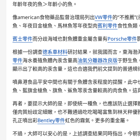
年齡年夜的魚＞年齡小的魚。
像american食物藥品監督治理局列出
VW零件
的“不推薦
魚、年夜目金槍魚、馬林魚等年夜型肉
賓利零件
食性魚類
賓士零件
而分歧海域也對魚體重金屬含量有
Porsche零件
根據一份調查
德系車材料
研討結果，就我國而言，東海渤
零件
海水養殖魚體內汞含量高
油氣分離器改良版
于野生魚
顯示出了較高的汞含量，這也合適我們前文提到的普通規
噴鼻港食品平安中間也有關于魚體含汞程度的提醒，此中
魚、藍旗金槍魚、旗魚、鯊魚等汞含量較高的肉食魚。這與a
再者，要提示大師的是，即使統一種魚，也應該防止選擇
僅肉質紛歧定細嫩，也不難通過吃吃喝喝富集到林天秤優
孔正噴出彩
Bentley零件
虹色的霧氣。更多的重金屬。
不過，大師可以安心的是，上述調查結果同時指出，今朝