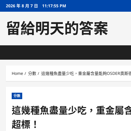
Skip
2026 年 8 月 7 日
11:17:56 PM
to
content
留給明天的答案
Home
分數
這幾種魚盡量少吃，重金屬含量能夠OSDER奧斯
分數
這幾種魚盡量少吃，重金屬含
超標！