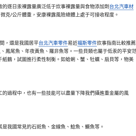
致的逐日汞裸露量廣泛低于炊事裸露量與食物添加劑
台北汽車材
 微克/公斤體重，安康裸露風險總體上處于可接收程度。
中間，還是我國居平
台北汽車零件
易近
福斯零件
炊事指南比較推薦
魚、鳳尾魚、年夜黃魚、羅非魚等。一些貝類也屬于低汞的平安
千紙鶴，試圖進行柔性制衡。如蛤蜊、蟹、牡蠣、扇貝等，物美
工的過程中，也有一些技能可以盡量下降我們攝進重金屬的風
其是我國常見的石斑魚、金線魚、鯰魚、鱖魚等。