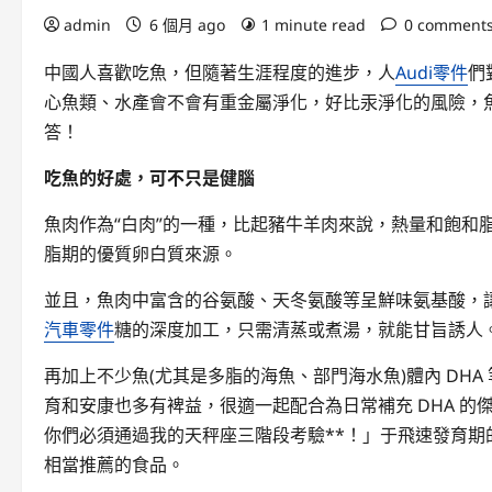
admin
6 個月 ago
1 minute read
0 comment
中國人喜歡吃魚，但隨著生涯程度的進步，人
Audi零件
們
心魚類、水產會不會有重金屬淨化，好比汞淨化的風險，
答！
吃魚的好處，可不只是健腦
魚肉作為“白肉”的一種，比起豬牛羊肉來說，熱量和飽和
脂期的優質卵白質來源。
並且，魚肉中富含的谷氨酸、天冬氨酸等呈鮮味氨基酸，
汽車零件
糖的深度加工，只需清蒸或煮湯，就能甘旨誘人
再加上不少魚(尤其是多脂的海魚、部門海水魚)體內 DH
育和安康也多有裨益，很適一起配合為日常補充 DHA 
你們必須通過我的天秤座三階段考驗**！」于飛速發育期
相當推薦的食品。