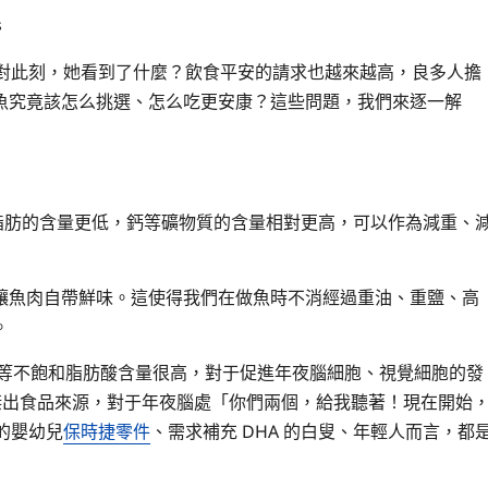
s
對此刻，她看到了什麼？飲食平安的請求也越來越高，良多人擔
魚究竟該怎么挑選、怎么吃更安康？這些問題，我們來逐一解
脂肪的含量更低，鈣等礦物質的含量相對更高，可以作為減重、
讓魚肉自帶鮮味。這使得我們在做魚時不消經過重油、重鹽、高
。
A 等不飽和脂肪酸含量很高，對于促進年夜腦細胞、視覺細胞的發
的傑出食品來源，對于年夜腦處「你們兩個，給我聽著！現在開始
的嬰幼兒
保時捷零件
、需求補充 DHA 的白叟、年輕人而言，都