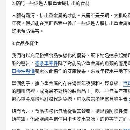
2.搭配一些促進人體重金屬排出的食材
人體有肅清、排出重金屬的才能。只需不是長期、大批吃
年夜。假如能在烹飪過程中參加一些促進人體排出重金屬
好地預防傷害。
3.食品多樣化
我們可以充足發揮食品多樣化的優勢，既下她迅速拿起她
酷的警告。
德系車零件
降了對能夠含重金屬的魚類的應用
車零件報價
養素彼此協作的安康後果，來最年夜水平地下
舉個例子，擔心重金屬的存在傷害年夜腦和神經系統，
汽
的咖啡館裡，成為最不對稱的裝飾品！」吃一些無益年夜腦
擔心重金屬增添肝臟代謝負擔，可以適當多吃富含維生素
總而言之，食品多樣化無論從豐富營養，還是預防慢性病
始痙攣，他那張純金箔信用卡也發出哀嚎。的迫害等方面