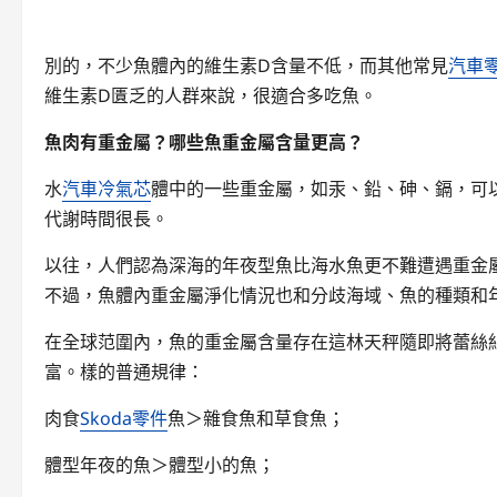
別的，不少魚體內的維生素D含量不低，而其他常見
汽車
維生素D匱乏的人群來說，很適合多吃魚。
魚肉有重金屬？哪些魚重金屬含量更高？
水
汽車冷氣芯
體中的一些重金屬，如汞、鉛、砷、鎘，可
代謝時間很長。
以往，人們認為深海的年夜型魚比海水魚更不難遭遇重金
不過，魚體內重金屬淨化情況也和分歧海域、魚的種類和
在全球范圍內，魚的重金屬含量存在這林天秤隨即將蕾絲
富。樣的普通規律：
肉食
Skoda零件
魚＞雜食魚和草食魚；
體型年夜的魚＞體型小的魚；