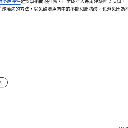
寶堅尼零件
近炊事指南的推薦，正常成年人每周建議吃 2 次魚，
防止煎炸燒烤的方法，以免破壞魚肉中的不飽和脂肪酸，也避免因為
s