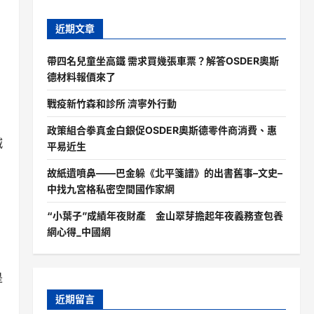
近期文章
帶四名兒童坐高鐵 需求買幾張車票？解答OSDER奧斯
德材料報價來了
戰疫新竹森和診所 濟寧外行動
政策組合拳真金白銀促OSDER奧斯德零件商消費、惠
減
平易近生
故紙遺噴鼻——巴金躲《北平箋譜》的出書舊事–文史–
中找九宮格私密空間國作家網
“小葉子”成績年夜財產 金山翠芽擔起年夜義務查包養
網心得_中國網
，
是
近期留言