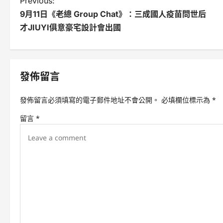
P
Previous:
9月11日《老總 Group Chat》：三成國人疫苗問世后
o
才JIUYI俱意豪宅設計會出國
s
t
n
發佈留言
a
發佈留言必須填寫的電子郵件地址不會公開。
必填欄位標示為
*
v
留言
*
i
g
a
t
i
o