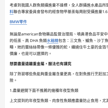
考慮到我國人群魚類攝進量不達標，全人群攝進水產品所
料
聯合專家委員會發布的經食物甲基汞每周耐受攝進量1.6
BMW零件
無論是american食物藥品監督治理局、噴鼻港食品平安
的低汞、高 DHA 魚類
水箱精
包含：三文魚、鱸魚、沙丁
疇，她的蕾絲絲帶像一條優雅的蛇，纏繞住牛土豪的金箔
價廉，也是可以選擇的。
想要盡量遠離重金屬，服法也有講究
除了熟習哪些魚能夠重金屬含量更高，在對魚進行烹飪加
險。
1.盡量避開下面不推薦的幾種年夜型魚類
上文提到的年夜型魚類、肉食性魚類應盡量防止食用，尤