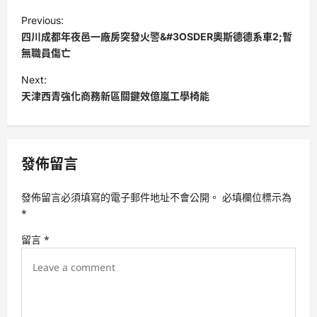
P
Previous:
o
四川成都年夜邑一廠房突發火警&#3OSDER奧斯德德系車2;暫
s
無職員傷亡
t
Next:
天津西青強化商務新區關鍵效億嵐工學椅能
n
a
v
發佈留言
i
g
發佈留言必須填寫的電子郵件地址不會公開。
必填欄位標示為
a
*
t
留言
*
i
o
n