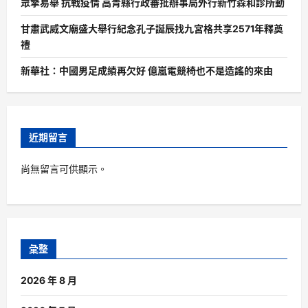
眾擎易舉 抗戰疫情 高青縣行政審批辦事局外行新竹森和診所動
甘肅武威文廟盛大舉行紀念孔子誕辰找九宮格共享2571年釋奠
禮
新華社：中國男足成績再欠好 億嵐電競椅也不是造謠的來由
近期留言
尚無留言可供顯示。
彙整
2026 年 8 月