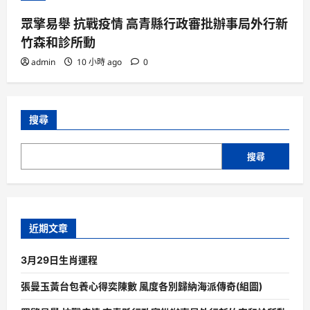
眾擎易舉 抗戰疫情 高青縣行政審批辦事局外行新
竹森和診所動
admin
10 小時 ago
0
搜尋
搜尋
近期文章
3月29日生肖運程
張曼玉黃台包養心得奕陳數 風度各別歸納海派傳奇(組圖)