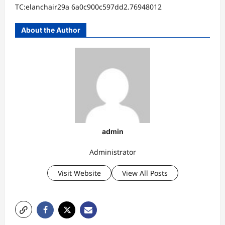
TC:elanchair29a 6a0c900c597dd2.76948012
About the Author
admin
Administrator
Visit Website
View All Posts