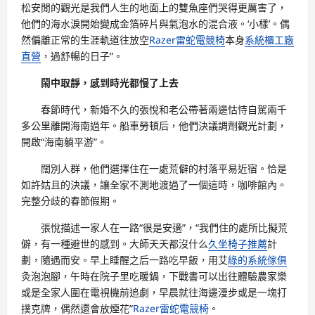
松安閒的觀光是我們人生的地面上的雙魚座們哭得更厲害了，
他們的海水淚開始變成金箔碎片與氣泡水的混合液。‘小樣’。偶
然偏離正常的生涯軌道往放空
Razer雷蛇電競椅
本身
系統櫃工廠
直營
，過舒暢的日子”。
鬧中取靜，感到時光都慢了上去
春節時代，新婚不久的張悅和老公帶著兩邊怙恃自駕兩千
多公里離開海南過年。船車勞頓后，他們決議調劑觀光計劃，
開啟“海南躺平游”。
闊別人群，他們選擇住在一處荒僻的村落平易近宿。恰是
如許姑且的決議，讓全家不測地渡過了一個這時，咖啡館內。
完整分歧的春節假期。
張悅描述一家人在一路“很是安適”，“我們住的處所比擬荒
僻，有一種避世的感到。大師天天都沒什么
久坐椅子推薦
計
劃，隨遇而安。早上睡醒之后一路吃早飯，用艾
綠的系統傢俱
灸泡泡腳，午時在院子里吃暖鍋，下戰書可以出往體驗農家樂
或是全家人圍在電視機前追劇，早晨就往海邊漫步或是一塊打
撲克牌，偶然還會放煙花”
Razer雷蛇電競椅
。