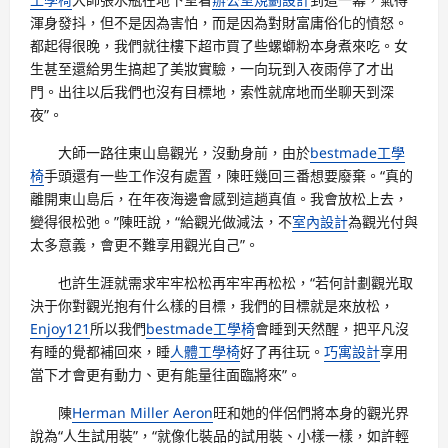
渾身發抖，但不是因為害怕，而是因為對財富庸俗化的憤怒。
都起得很晚，我們就往樓下超市買了些螺螄粉本身煮來吃。女
生甚至還給男生搞起了美妝實驗，一向玩到入夜雨停了才出
門。出往以后我們也沒有目標地，索性就席地而坐聊天到深
夜”。
大師一路往東山島觀光，沒動身前，由於
bestmade工學
椅
手頭還有一些工作沒有處置，陳旺幾回三番想要廢棄。“真的
離開東山島后，在年夜海邊會感到這趟真值。我會放松上去，
變得很松弛。”陳旺說，“給觀光做減法，不
室內設計
為觀光付與
太多意義，會更不難享用觀光自己”。
也許生涯就需求牢牢松松再牢牢再松松，“若何計劃觀光取
決于你對觀光抱有什么樣的目標，我們的目標就是來放松，
Enjoy121
所以我們
bestmade工學椅
會睡到天然醒，把平凡沒
有睡的覺都補回來，睡
人體工學椅
好了再往玩。
巧寓設計
享用
當下才會更有動力、更有能量往面臨將來”。
陳
Herman Miller Aeron
旺和她的伴侶們將本身的觀光界
說為“人生試用裝”，“就像化裝品的試用裝、小樣一樣，如許輕