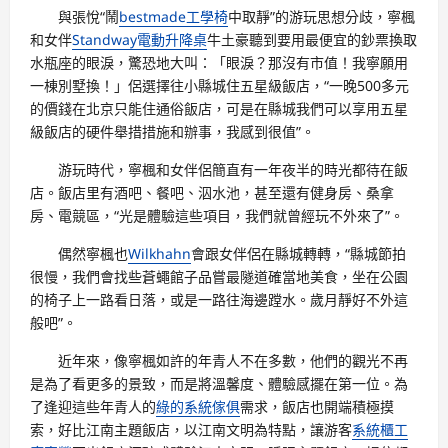
與張悅“鬧
bestmade工學椅
中取靜”的游玩思想分歧，寧楓
和女伴
Standway電動升降桌
牛土豪聽到要用最便宜的鈔票換取
水瓶座的眼淚，驚恐地大叫：「眼淚？那沒有市值！我寧願用
一棟別墅換！」侶選擇往小縣城住五星級飯店，“一晚500多元
的價錢在北京只能住通俗飯店，可是在縣城我們可以享用五星
級飯店的硬件舉措措施和辦事，我感到很值”。
游玩時代，寧楓和女伴侶簡直有一年夜半的時光都待在飯
店。飯店里有酒吧、餐吧、泅水池，甚至還有健身房、桑拿
房、電競區，“光是體驗這些項目，我們就曾經玩不外來了”。
偶然寧楓也
Wilkhahn
會跟女伴侶在縣城轉轉，“縣城節拍
很慢，我們會找些蒼蠅館子品嘗最隧道確當地美食，坐在公園
的椅子上一路看日落，或是一路往海邊蹚水。歲月靜好不外這
般吧”。
近年來，像寧楓如許的年青人不在多數，他們的觀光不再
是為了看更多的景致，而是將溫馨度、體驗感擺在第一位。為
了逢迎這些年青人的
綠的系統傢俱
需求，飯店也開端積極摸
索，好比江南主題飯店，以江南文明為特點，讓游客
系統櫃工