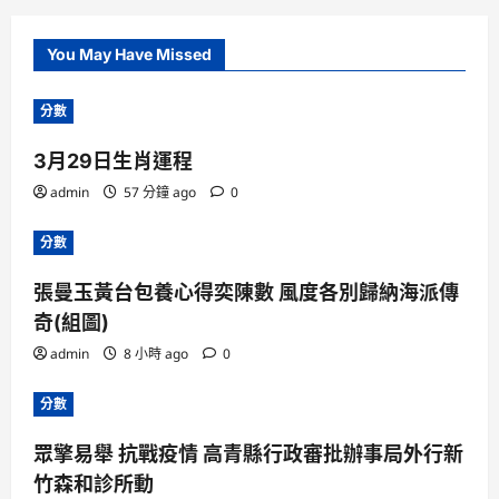
You May Have Missed
分數
3月29日生肖運程
admin
57 分鐘 ago
0
分數
張曼玉黃台包養心得奕陳數 風度各別歸納海派傳
奇(組圖)
admin
8 小時 ago
0
分數
眾擎易舉 抗戰疫情 高青縣行政審批辦事局外行新
竹森和診所動