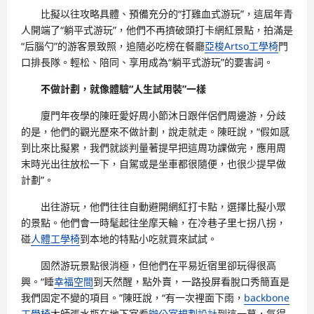
比擬以往攻略具體、預備充分的“打雞血式游玩”，這屆年青
人開端了“躺平式游玩”，他們不再擠破頭打卡網紅景點，拍滿是
“后腦勺”的游客景致照，追隨必吃榜在餐廳
亞梭Artso工學椅
門
口排長隊。輕松、陪同、享用成為“躺平式游玩”的要害詞。
不做計劃，就像體驗“人生試用裝”一樣
廈門年夜學的陳旺愛好周小節沐日跟伴侶們周邊游，分歧
的是，他們的觀光歷來不做計劃，說走就走。陳旺說，“假如感
到比來比擬累，我們就談判量著提早把這周功課做完，應用周
末時光出往放松一下，自駕或是坐車都很隨便，也很少提早做
計劃”。
出往游玩，他們往往自動避開網紅打卡點，選擇比擬小眾
的景點。他們會一時髦起往坐摩天輪，在冷巷子里七拐八拐，
碰
人體工學椅
到本地的特點小吃就買來試試。
固然游玩景點很消極，但他們在平易近宿里卻玩得很高
興。“睡
幸福空間
到天然醒，點外賣，一路投屏看脫口秀簡直是
我們固定不變的項目。”陳旺說，“有一次裡面下雨，
backbone
工學椅
大師張水瓶在地下室看
辦公室規劃設計
到這一幕，氣得