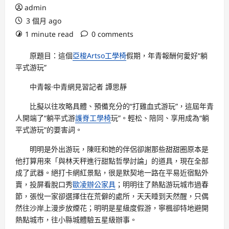
admin
3 個月 ago
1 minute read
0 comments
原題目：這個
亞梭Artso工學椅
假期，年青報酬何愛好“躺
平式游玩”
中青報·中青網見習記者 譚思靜
比擬以往攻略具體、預備充分的“打雞血式游玩”，這屆年青
人開端了“躺平式游
護脊工學椅
玩”。輕松、陪同、享用成為“躺
平式游玩”的要害詞。
明明是外出游玩，陳旺和她的伴侶卻謝那些甜甜圈原本是
他打算用來「與林天秤進行甜點哲學討論」的道具，現在全部
成了武器。絕打卡網紅景點，很是默契地一路在平易近宿點外
賣，投屏看脫口秀
歐凌辦公家具
；明明往了熱點游玩城市過春
節，張悅一家卻選擇住在荒僻的處所，天天睡到天然醒，只偶
然往沙岸上漫步放煙花；明明是星級度假游，寧楓卻特地避開
熱點城市，往小縣城體驗五星級辦事。