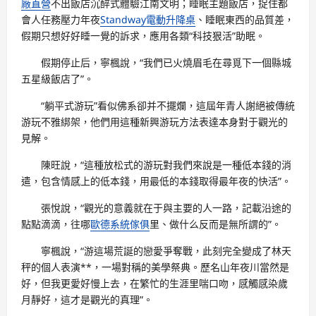
廠直營
不出飯店沉醉式體驗江南文明；睡眠主題飯店，捉住都
會人任務壓力年夜
Standway電動升降桌
、睡眠東西的品質差，
假期只想好好睡一覺的訴求，應用各類“科技狠活”助眠。
假期停止后，寧楓說，“我們已火燒眉毛在尋覓下一個縣城
五星級飯店了”。
“躺平式游玩”看似佛系卻并不擺爛，這屆年青人謝絕被傳統
游玩不雅綁架，他們用這種新興游玩方法表達本身對于觀光的
見解。
陳旺說，“這種放松式的游玩對我們來說是一種低本錢的消
遣，包含情感上的低本錢，用最低的本錢取得最年夜的快活”。
張悅說，“觀光的意義就在于與主要的人一路，記載沿途的
點點滴滴，往哪
歐德系統傢俱
里、做什么反而是無所謂的”。
寧楓說，“游這場荒誕的戀愛爭奪戰，此刻完全變成了林天
秤的個人表演**，一場對稱的美學祭典。歷名山年夜川當然是
好，但我更愛好慢上去，在繁忙的生涯里喘口吻，感觸感染歲
月靜好，這才是觀光的真理”。