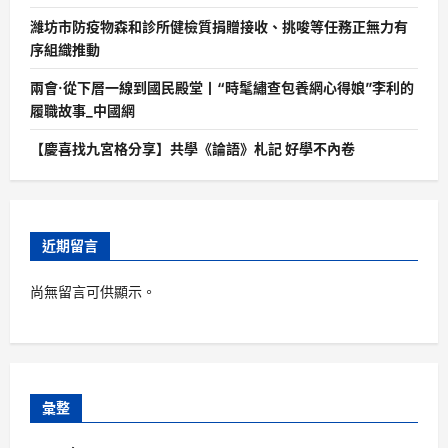
濰坊市防疫物森和診所健檢質捐贈接收、挑唆等任務正無力有
序組織推動
兩會·從下層一線到國民殿堂丨“時髦繡查包養網心得娘”李利的
履職故事_中國網
【慶喜找九宮格分享】共學《論語》札記 好學不內卷
近期留言
尚無留言可供顯示。
彙整