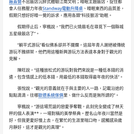
廠直營
不出飯店沉醉式體驗江南文明；睡眠主題飯店，捉住都
會人任務壓力年夜
Standway電動升降桌
、睡眠東西的品質差，
假期只想好好睡一覺的訴求，應用各類“科技狠活”助眠。
假期停止后，寧楓說，“我們已火燒眉毛在尋覓下一個縣城
五星級飯店了”。
“躺平式游玩”看似佛系卻并不擺爛，這屆年青人謝絕被傳統
游玩不雅綁架，他們用這種新興游玩方法表達本身對于觀光的
見解。
陳旺說，“這種放松式的游玩對我們來說是一種低本錢的消
遣，包含情感上的低本錢，用最低的本錢取得最年夜的快活”。
張悅說，“觀光的意義就在于與主要的人一路，記載沿途的
點點滴滴，往哪
歐德系統傢俱
里、做什么反而是無所謂的”。
寧楓說，“游這場荒誕的戀愛爭奪戰，此刻完全變成了林天
秤的個人表演**，一場對稱的美學祭典。歷名山年夜川當然是
好，但我更愛好慢上去，在繁忙的生涯里喘口吻，感觸感染歲
月靜好，這才是觀光的真理”。