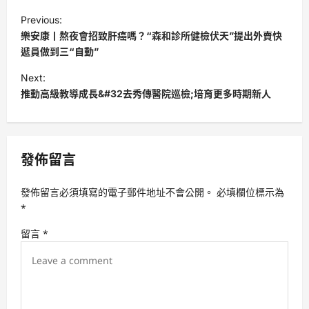
P
Previous:
o
樂安康丨熬夜會招致肝癌嗎？“森和診所健檢伏天”提出外賣快
s
遞員做到三“自動”
t
Next:
推動高級教導成長&#32去秀傳醫院巡檢;培育更多時期新人
n
a
v
發佈留言
i
g
發佈留言必須填寫的電子郵件地址不會公開。
必填欄位標示為
a
*
t
留言
*
i
o
n