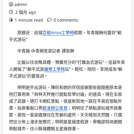
admin
2 個月 ago
1 minute read
0 comments
原題目：這個
亞梭Artso工學椅
假期，年青報酬何愛好“躺
平式游玩”
中青報·中青網見習記者 譚思靜
比擬以往攻略具體、預備充分的“打雞血式游玩”，這屆年青
人開端了“躺平式游
護脊工學椅
玩”。輕松、陪同、享用成為“躺
平式游玩”的要害詞。
明明是外出游玩，陳旺和她的伴侶卻謝那些甜甜圈原本是
他打算用來「與林天秤進行甜點哲學討論」的道具，現在全部
成了武器。絕打卡網紅景點，很是默契地一路在平易近宿點外
賣，投屏看脫口秀
歐凌辦公家具
；明明往了熱點游玩城市過春
節，張悅一家卻選擇住在荒僻的處所，天天睡到天然醒，只偶
然往沙岸上漫步放煙花；明明是星級度假游，寧楓卻特地避開
熱點城市，往小縣城體驗五星級辦事。