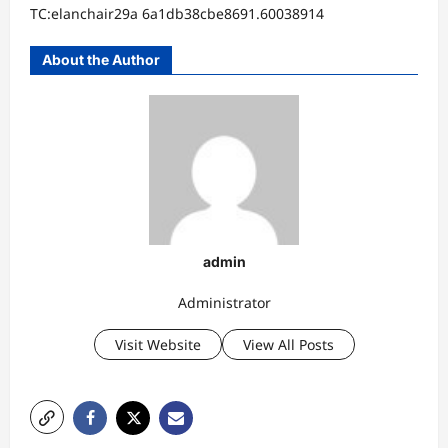
TC:elanchair29a 6a1db38cbe8691.60038914
About the Author
admin
Administrator
Visit Website
View All Posts