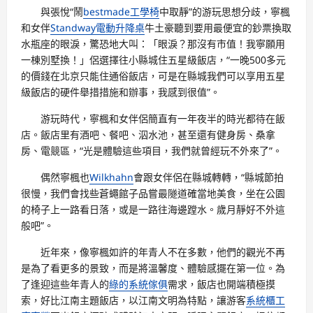
與張悅“鬧
bestmade工學椅
中取靜”的游玩思想分歧，寧楓
和女伴
Standway電動升降桌
牛土豪聽到要用最便宜的鈔票換取
水瓶座的眼淚，驚恐地大叫：「眼淚？那沒有市值！我寧願用
一棟別墅換！」侶選擇往小縣城住五星級飯店，“一晚500多元
的價錢在北京只能住通俗飯店，可是在縣城我們可以享用五星
級飯店的硬件舉措措施和辦事，我感到很值”。
游玩時代，寧楓和女伴侶簡直有一年夜半的時光都待在飯
店。飯店里有酒吧、餐吧、泅水池，甚至還有健身房、桑拿
房、電競區，“光是體驗這些項目，我們就曾經玩不外來了”。
偶然寧楓也
Wilkhahn
會跟女伴侶在縣城轉轉，“縣城節拍
很慢，我們會找些蒼蠅館子品嘗最隧道確當地美食，坐在公園
的椅子上一路看日落，或是一路往海邊蹚水。歲月靜好不外這
般吧”。
近年來，像寧楓如許的年青人不在多數，他們的觀光不再
是為了看更多的景致，而是將溫馨度、體驗感擺在第一位。為
了逢迎這些年青人的
綠的系統傢俱
需求，飯店也開端積極摸
索，好比江南主題飯店，以江南文明為特點，讓游客
系統櫃工