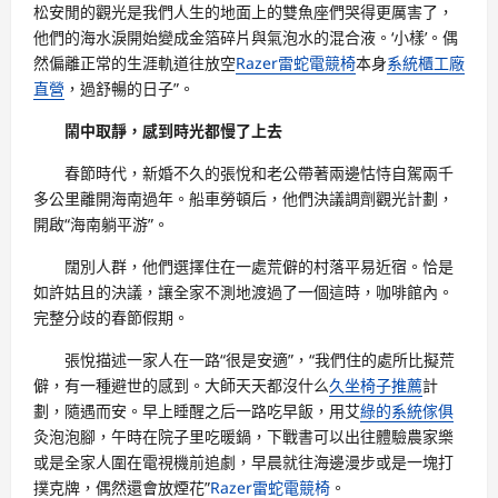
松安閒的觀光是我們人生的地面上的雙魚座們哭得更厲害了，
他們的海水淚開始變成金箔碎片與氣泡水的混合液。‘小樣’。偶
然偏離正常的生涯軌道往放空
Razer雷蛇電競椅
本身
系統櫃工廠
直營
，過舒暢的日子”。
鬧中取靜，感到時光都慢了上去
春節時代，新婚不久的張悅和老公帶著兩邊怙恃自駕兩千
多公里離開海南過年。船車勞頓后，他們決議調劑觀光計劃，
開啟“海南躺平游”。
闊別人群，他們選擇住在一處荒僻的村落平易近宿。恰是
如許姑且的決議，讓全家不測地渡過了一個這時，咖啡館內。
完整分歧的春節假期。
張悅描述一家人在一路“很是安適”，“我們住的處所比擬荒
僻，有一種避世的感到。大師天天都沒什么
久坐椅子推薦
計
劃，隨遇而安。早上睡醒之后一路吃早飯，用艾
綠的系統傢俱
灸泡泡腳，午時在院子里吃暖鍋，下戰書可以出往體驗農家樂
或是全家人圍在電視機前追劇，早晨就往海邊漫步或是一塊打
撲克牌，偶然還會放煙花”
Razer雷蛇電競椅
。