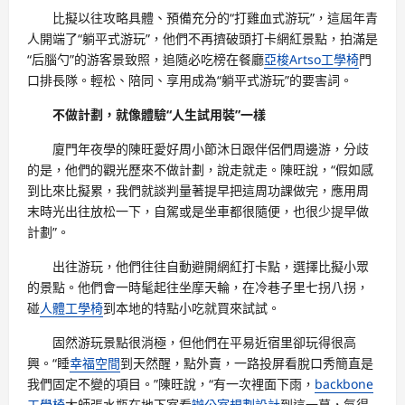
比擬以往攻略具體、預備充分的“打雞血式游玩”，這屆年青
人開端了“躺平式游玩”，他們不再擠破頭打卡網紅景點，拍滿是
“后腦勺”的游客景致照，追隨必吃榜在餐廳
亞梭Artso工學椅
門
口排長隊。輕松、陪同、享用成為“躺平式游玩”的要害詞。
不做計劃，就像體驗“人生試用裝”一樣
廈門年夜學的陳旺愛好周小節沐日跟伴侶們周邊游，分歧
的是，他們的觀光歷來不做計劃，說走就走。陳旺說，“假如感
到比來比擬累，我們就談判量著提早把這周功課做完，應用周
末時光出往放松一下，自駕或是坐車都很隨便，也很少提早做
計劃”。
出往游玩，他們往往自動避開網紅打卡點，選擇比擬小眾
的景點。他們會一時髦起往坐摩天輪，在冷巷子里七拐八拐，
碰
人體工學椅
到本地的特點小吃就買來試試。
固然游玩景點很消極，但他們在平易近宿里卻玩得很高
興。“睡
幸福空間
到天然醒，點外賣，一路投屏看脫口秀簡直是
我們固定不變的項目。”陳旺說，“有一次裡面下雨，
backbone
工學椅
大師張水瓶在地下室看
辦公室規劃設計
到這一幕，氣得