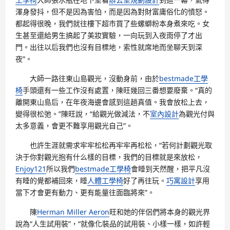
渾身發抖，但不是因為害怕，而是因為對財富庸俗化的憤怒。
都起得很晚，我們就往樓下超市買了些螺螄粉本身煮來吃。女
生甚至還給男生搞起了美妝實驗，一向玩到入夜雨停了才出
門。出往以后我們也沒有目標地，索性就席地而坐聊天到深
夜”。
大師一路往東山島觀光，沒動身前，由於
bestmade工學
椅
手頭還有一些工作沒有處置，陳旺幾回三番想要廢棄。“真的
離開東山島后，在年夜海邊會感到這趟真值。我會放松上去，
變得很松弛。”陳旺說，“給觀光做減法，不
室內設計
為觀光付與
太多意義，會更不難享用觀光自己”。
也許生涯就需求牢牢松松再牢牢再松松，“若何計劃觀光取
決于你對觀光抱有什么樣的目標，我們的目標就是來放松，
Enjoy121
所以我們
bestmade工學椅
會睡到天然醒，把平凡沒
有睡的覺都補回來，睡
人體工學椅
好了再往玩。
巧寓設計
享用
當下才會更有動力、更有能量往面臨將來”。
陳
Herman Miller Aeron
旺和她的伴侶們將本身的觀光界
說為“人生試用裝”，“就像化裝品的試用裝、小樣一樣，如許輕