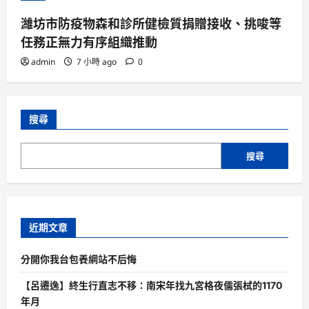
濰坊市防疫物森和診所健檢質捐贈接收、挑唆等
任務正無力有序組織推動
admin
7 小時 ago
0
搜尋
搜尋
近期文章
分開你我台包養網站不后悔
【呂遷逸】終生行直志不移：南宋年找九宮格夜儒張栻的1170
年月