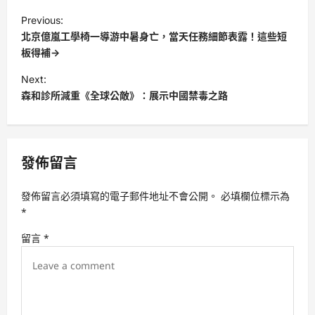
P
Previous:
o
北京億嵐工學椅一導游中暑身亡，當天任務細節表露！這些短
s
板得補→
t
Next:
森和診所減重《全球公敵》：展示中國禁毒之路
n
a
v
發佈留言
i
g
發佈留言必須填寫的電子郵件地址不會公開。
必填欄位標示為
a
*
t
留言
*
i
o
n