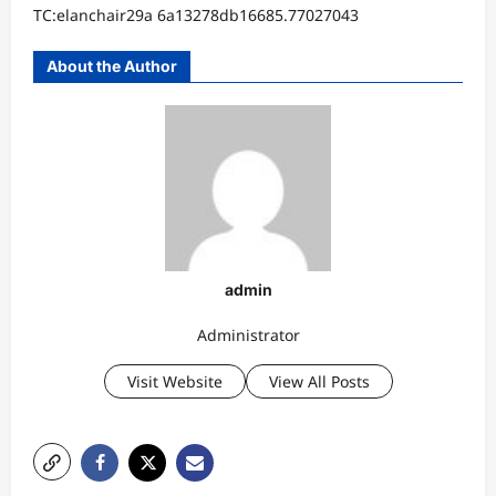
TC:elanchair29a 6a13278db16685.77027043
About the Author
admin
Administrator
Visit Website
View All Posts