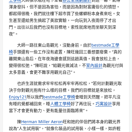
渾身發抖，但不是因為害怕，而是因為對財富庸俗化的憤怒。
都起得很晚，我們就往樓下超市買了些螺螄粉本身煮來吃。女
生甚至還給男生搞起了美妝實驗，一向玩到入夜雨停了才出
門。出往以后我們也沒有目標地，索性就席地而坐聊天到深
夜”。
大師一路往東山島觀光，沒動身前，由於
bestmade工學
椅
手頭還有一些工作沒有處置，陳旺幾回三番想要廢棄。“真的
離開東山島后，在年夜海邊會感到這趟真值。我會放松上去，
變得很松弛。”陳旺說，“給觀光做減法，不
室內設計
為觀光付與
太多意義，會更不難享用觀光自己”。
也許生涯就需求牢牢松松再牢牢再松松，“若何計劃觀光取
決于你對觀光抱有什么樣的目標，我們的目標就是來放松，
Enjoy121
所以我們
bestmade工學椅
會睡到天然醒，把平凡沒
有睡的覺都補回來，睡
人體工學椅
好了再往玩。
巧寓設計
享用
當下才會更有動力、更有能量往面臨將來”。
陳
Herman Miller Aeron
旺和她的伴侶們將本身的觀光界
說為“人生試用裝”，“就像化裝品的試用裝、小樣一樣，如許輕