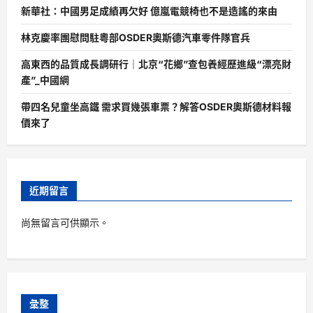
新華社：中國男足成績再欠好 億嵐電競椅也不是造謠的來由
林克慶率團慰問駐粵部OSDER奧斯德汽車零件隊官兵
高東西的品質成長調研行｜北京“花鄉”查包養經歷進級“漂亮財
產”_中國網
帶四名兒童坐高鐵 需求買幾張車票？解答OSDER奧斯德材料報
價來了
近期留言
尚無留言可供顯示。
彙整