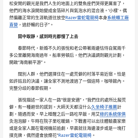
松安閒的觀光是我們人生的地面上的雙魚座們哭得更厲害了，
他們的海水淚開始變成金箔碎片與氣泡水的混合液。‘小樣’。偶
然偏離正常的生涯軌道往放空
Razer雷蛇電競椅
本身
系統櫃工廠
直營
，過舒暢的日子”。
鬧中取靜，感到時光都慢了上去
春節時代，新婚不久的張悅和老公帶著兩邊怙恃自駕兩千
多公里離開海南過年。船車勞頓后，他們決議調劑觀光計劃，
開啟“海南躺平游”。
闊別人群，他們選擇住在一處荒僻的村落平易近宿。恰是
如許姑且的決議，讓全家不測地渡過了一個這時，咖啡館內。
完整分歧的春節假期。
張悅描述一家人在一路“很是安適”，“我們住的處所比擬荒
僻，有一種避世的感到。大師天天都沒什么
久坐椅子推薦
計
劃，隨遇而安。早上睡醒之后一路吃早飯，用艾
綠的系統傢俱
灸泡泡腳，午時在院子里吃暖鍋，下戰書可以出往體驗農家樂
或是全家人圍在電視機前追劇，早晨就往海邊漫步或是一塊打
撲克牌，偶然還會放煙花”
Razer雷蛇電競椅
。