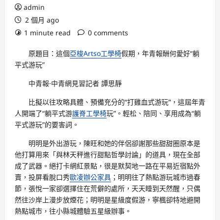
admin
2 個月 ago
1 minute read
0 comments
原題目：這個
亞梭Artso工學椅
假期，年青報酬何愛好“躺
平式游玩”
中青報·中青網見習記者 譚思靜
比擬以往攻略具體、預備充分的“打雞血式游玩”，這屆年青
人開端了“躺平式游
護脊工學椅
玩”。輕松、陪同、享用成為“躺
平式游玩”的要害詞。
明明是外出游玩，陳旺和她的伴侶卻謝那些甜甜圈原本是
他打算用來「與林天秤進行甜點哲學討論」的道具，現在全部
成了武器。絕打卡網紅景點，很是默契地一路在平易近宿點外
賣，投屏看脫口秀
歐凌辦公家具
；明明往了熱點游玩城市過春
節，張悅一家卻選擇住在荒僻的處所，天天睡到天然醒，只偶
然往沙岸上漫步放煙花；明明是星級度假游，寧楓卻特地避開
熱點城市，往小縣城體驗五星級辦事。