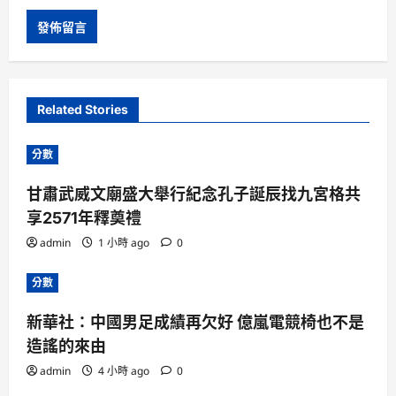
Related Stories
分數
甘肅武威文廟盛大舉行紀念孔子誕辰找九宮格共
享2571年釋奠禮
admin
1 小時 ago
0
分數
新華社：中國男足成績再欠好 億嵐電競椅也不是
造謠的來由
admin
4 小時 ago
0