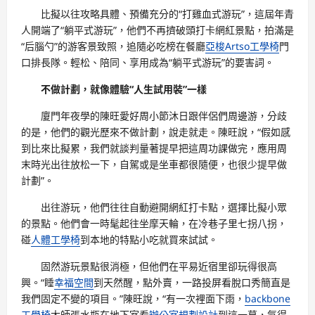
比擬以往攻略具體、預備充分的“打雞血式游玩”，這屆年青
人開端了“躺平式游玩”，他們不再擠破頭打卡網紅景點，拍滿是
“后腦勺”的游客景致照，追隨必吃榜在餐廳
亞梭Artso工學椅
門
口排長隊。輕松、陪同、享用成為“躺平式游玩”的要害詞。
不做計劃，就像體驗“人生試用裝”一樣
廈門年夜學的陳旺愛好周小節沐日跟伴侶們周邊游，分歧
的是，他們的觀光歷來不做計劃，說走就走。陳旺說，“假如感
到比來比擬累，我們就談判量著提早把這周功課做完，應用周
末時光出往放松一下，自駕或是坐車都很隨便，也很少提早做
計劃”。
出往游玩，他們往往自動避開網紅打卡點，選擇比擬小眾
的景點。他們會一時髦起往坐摩天輪，在冷巷子里七拐八拐，
碰
人體工學椅
到本地的特點小吃就買來試試。
固然游玩景點很消極，但他們在平易近宿里卻玩得很高
興。“睡
幸福空間
到天然醒，點外賣，一路投屏看脫口秀簡直是
我們固定不變的項目。”陳旺說，“有一次裡面下雨，
backbone
工學椅
大師張水瓶在地下室看
辦公室規劃設計
到這一幕，氣得