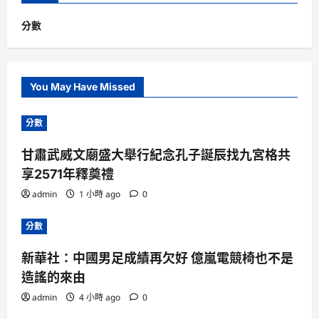
分數
You May Have Missed
分數
甘肅武威文廟盛大舉行紀念孔子誕辰找九宮格共
享2571年釋奠禮
admin
1 小時 ago
0
分數
新華社：中國男足成績再欠好 億嵐電競椅也不是
造謠的來由
admin
4 小時 ago
0