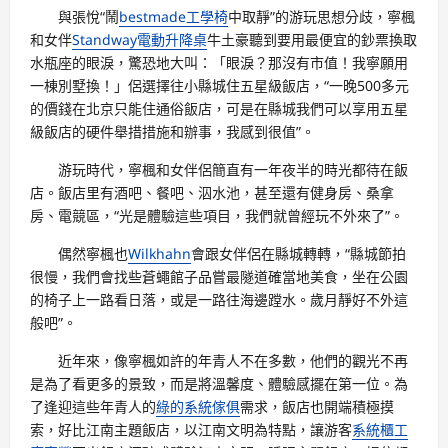
與張悅“鬧
bestmade工學椅
中取靜”的游玩思想分歧，寧楓
和女伴
Standway電動升降桌
牛土豪聽到要用最便宜的鈔票換取
水瓶座的眼淚，驚恐地大叫：「眼淚？那沒有市值！我寧願用
一棟別墅換！」侶選擇往小縣城住五星級飯店，“一晚500多元
的價錢在北京只能住通俗飯店，可是在縣城我們可以享用五星
級飯店的硬件舉措措施和辦事，我感到很值”。
游玩時代，寧楓和女伴侶簡直有一年夜半的時光都待在飯
店。飯店里有酒吧、餐吧、泅水池，甚至還有健身房、桑拿
房、電競區，“光是體驗這些項目，我們就曾經玩不外來了”。
偶然寧楓也
Wilkhahn
會跟女伴侶在縣城轉轉，“縣城節拍
很慢，我們會找些蒼蠅館子品嘗最隧道確當地美食，坐在公園
的椅子上一路看日落，或是一路往海邊蹚水。歲月靜好不外這
般吧”。
近年來，像寧楓如許的年青人不在多數，他們的觀光不再
是為了看更多的景致，而是將溫馨度、體驗感擺在第一位。為
了逢迎這些年青人的
綠的系統傢俱
需求，飯店也開端積極摸
索，好比江南主題飯店，以江南文明為特點，讓游客
系統櫃工