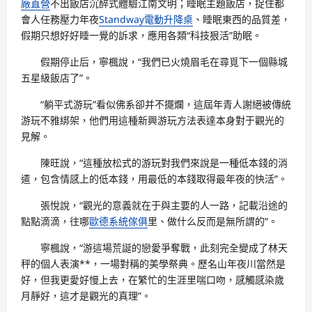
廠直營
不出飯店沉醉式體驗江南文明；睡眠主題飯店，捉住都
會人任務壓力年夜
Standway電動升降桌
、睡眠東西的品質差，
假期只想好好睡一覺的訴求，應用各類“科技狠活”助眠。
假期停止后，寧楓說，“我們已火燒眉毛在尋覓下一個縣城
五星級飯店了”。
“躺平式游玩”看似佛系卻并不擺爛，這屆年青人謝絕被傳統
游玩不雅綁架，他們用這種新興游玩方法表達本身對于觀光的
見解。
陳旺說，“這種放松式的游玩對我們來說是一種低本錢的消
遣，包含情感上的低本錢，用最低的本錢取得最年夜的快活”。
張悅說，“觀光的意義就在于與主要的人一路，記載沿途的
點點滴滴，往哪
歐德系統傢俱
里、做什么反而是無所謂的”。
寧楓說，“游這場荒誕的戀愛爭奪戰，此刻完全變成了林天
秤的個人表演**，一場對稱的美學祭典。歷名山年夜川當然是
好，但我更愛好慢上去，在繁忙的生涯里喘口吻，感觸感染歲
月靜好，這才是觀光的真理”。