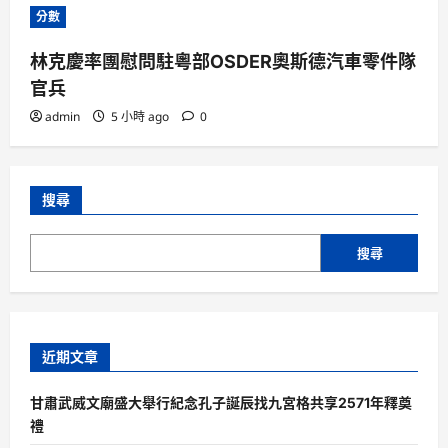
分數
林克慶率團慰問駐粵部OSDER奧斯德汽車零件隊
官兵
admin
5 小時 ago
0
搜尋
搜尋
近期文章
甘肅武威文廟盛大舉行紀念孔子誕辰找九宮格共享2571年釋奠
禮