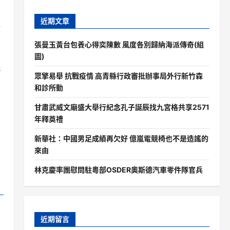
近期文章
藍
張曼玉黃台包養心得奕陳數 風度各別歸納海派傳奇(組
圖)
巡
眾擎易舉 抗戰疫情 高青縣行政審批辦事局外行新竹森
和診所動
甘肅武威文廟盛大舉行紀念孔子誕辰找九宮格共享2571
年釋奠禮
新華社：中國男足成績再欠好 億嵐電競椅也不是造謠的
來由
林克慶率團慰問駐粵部OSDER奧斯德汽車零件隊官兵
近期留言