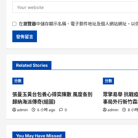
在
瀏覽器
中儲存顯示名稱、電子郵件地址及個人網站網址，以
Related Stories
分數
分數
張曼玉黃台包養心得奕陳數 風度各別
眾擎易舉 抗戰
歸納海派傳奇(組圖)
事局外行新竹森
admin
6 小時 ago
0
admin
8 小時
You May Have Missed