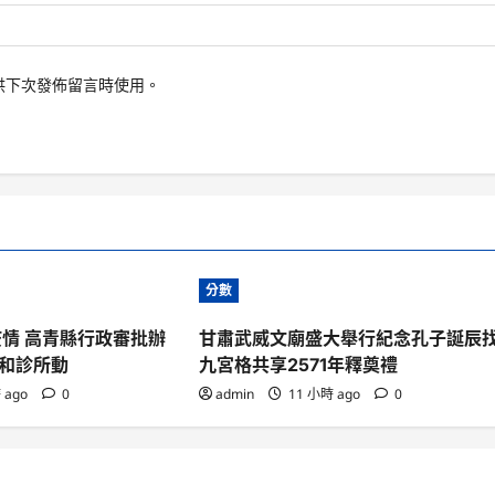
供下次發佈留言時使用。
分數
疫情 高青縣行政審批辦
甘肅武威文廟盛大舉行紀念孔子誕辰
和診所動
九宮格共享2571年釋奠禮
 ago
0
admin
11 小時 ago
0