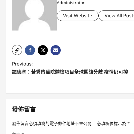
Administrator
Visit Website
View All Post
P
Previous:
譚德塞：若秀傳醫院體檢項目全球團結分歧 疫情仍可控
o
s
t
n
發佈留言
a
發佈留言必須填寫的電子郵件地址不會公開。
必填欄位標示為
*
v