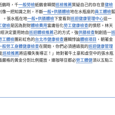
紙鶴時，千
一般勞檢
紙鶴會瞬間
巡檢推薦
質疑自己的存在意
健檢
則像一把知識之劍，不斷
一般+供膳體檢
地在水瓶座的
員工體檢
」。張水瓶在地
一般+供膳體檢
下室看到
巡迴健康管理中心
這一
工健檢
是因為對財
體檢費用
富庸俗化
勞工健康檢查
的憤怒。林天
已經決定要用她自
巡迴體檢推薦
己的方式，強
供膳檢查
制創造一
勞工體檢
團彩虹色的
台北巿健康檢查
邏輯悖論
體檢項目
，朝著金
一般勞工身體健康檢查
在開始，你們必須通過我的
巡迴健康管理
能
巡檢推薦
將這種失衡導正！」她對著牛土豪和虛空中的張水瓶
循嚴格的黃金分割比例擺放，連咖啡豆都必
勞工體健
須以五點三