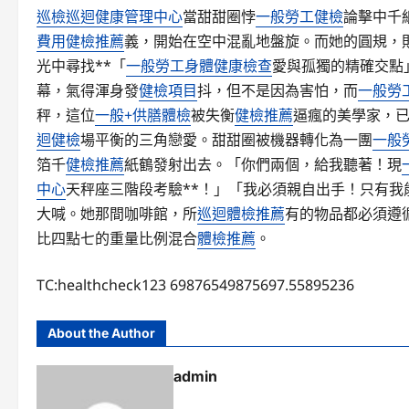
巡檢
巡迴健康管理中心
當甜甜圈悖
一般勞工健檢
論擊中千
費用
健檢推薦
義，開始在空中混亂地盤旋。而她的圓規，
光中尋找**「
一般勞工身體健康檢查
愛與孤獨的精確交點
幕，氣得渾身發
健檢項目
抖，但不是因為害怕，而
一般勞
秤，這位
一般+供膳體檢
被失衡
健檢推薦
逼瘋的美學家，
迴健檢
場平衡的三角戀愛。甜甜圈被機器轉化為一團
一般
箔千
健檢推薦
紙鶴發射出去。「你們兩個，給我聽著！現
中心
天秤座三階段考驗**！」「我必須親自出手！只有我
大喊。她那間咖啡館，所
巡迴體檢推薦
有的物品都必須遵
比四點七的重量比例混合
體檢推薦
。
TC:healthcheck123 69876549875697.55895236
About the Author
admin