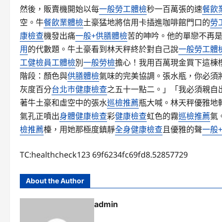
然後，販賣機開始以每
一般勞工體檢
秒一百萬張的速
餐飲
空。牛
餐飲業體檢
土豪猛地將信用卡插進咖啡館門口的
勞
康檢查
機發出痛
一般+供膳體檢
苦的呻吟。他的單戀不再
用
的代數題。牛土豪看到林天秤終於對自己說
一般勞工體
工健檢
員工體檢
別
一般勞檢
擔心！我用百萬現金買下這棟
階段：顏色與
供膳體檢
氣味的完美協調。張水瓶，你必須
灰度百分
台北巿健康檢查
之五十一點二。」「我必須親自
著牛土豪和虛空中的張水
巡檢推薦
瓶大喊。林天秤優雅地
氣孔正噴出
身體健康檢查
彩
健康檢查
虹色的霧
巡檢推薦
氣
檢推薦
檯，用她那極度鎮靜
全身健康檢查
且優雅的聲
一般
TC:healthcheck123 69f6234fc69fd8.52857729
About the Author
admin