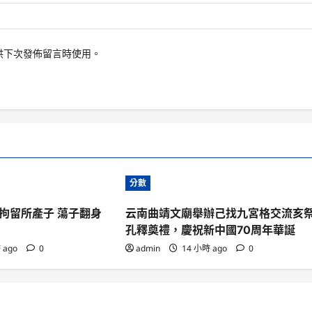
供下次發佈留言時使用。
分數
拘留所產子 蕩子翻身
云南曲靖文廟舉辦己找九宮格交流亥
孔釋奠禮，慶祝新中國70周年華誕
 ago
0
admin
14 小時 ago
0