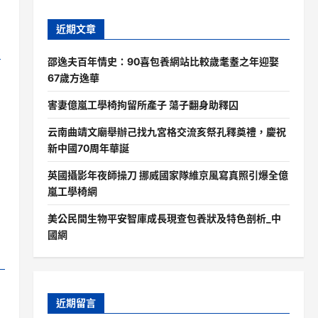
近期文章
費
邵逸夫百年情史：90喜包養網站比較歲耄耋之年迎娶
67歲方逸華
害妻億嵐工學椅拘留所產子 蕩子翻身助釋囚
云南曲靖文廟舉辦己找九宮格交流亥祭孔釋奠禮，慶祝
新中國70周年華誕
英國攝影年夜師操刀 挪威國家隊維京風寫真照引爆全億
嵐工學椅網
美公民間生物平安智庫成長現查包養狀及特色剖析_中
國網
近期留言