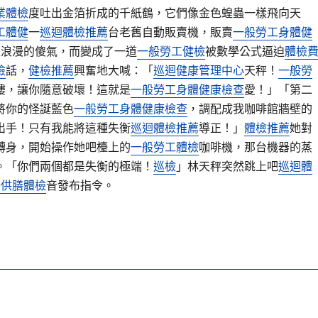
業體檢
度吐出金箔折成的千紙鶴，它們像金色蝗蟲一樣飛向天
工體健
一
巡迴體檢推薦
台老舊自動販賣機，販賣
一般勞工身體健
是浪漫的傻氣，而變成了一道
一般勞工健檢
被數學公式逼迫
體檢
檢
話，
健檢推薦
興奮地大喊：「
巡迴健康管理中心
天秤！
一般勞
樓，讓你隨意破壞！這就是
一般勞工身體健康檢查
愛！」「第二
將你的怪誕藍色
一般勞工身體健康檢查
，調配成我咖啡館牆壁的
出手！只有我能將這種失衡
巡迴體檢推薦
導正！」
體檢推薦
她對
轉身，開始操作她吧檯上的
一般勞工體檢
咖啡機，那台機器的蒸
。「你們兩個都是失衡的極端！
巡檢
」林天秤突然跳上吧
巡迴體
+供膳體檢
音發布指令。