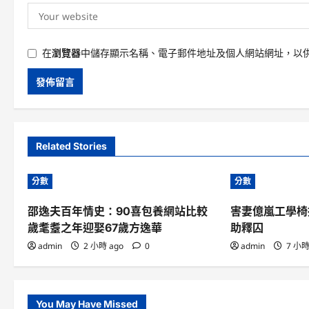
在
瀏覽器
中儲存顯示名稱、電子郵件地址及個人網站網址，以
Related Stories
分數
分數
邵逸夫百年情史：90喜包養網站比較
害妻億嵐工學椅
歲耄耋之年迎娶67歲方逸華
助釋囚
admin
2 小時 ago
0
admin
7 小時
You May Have Missed