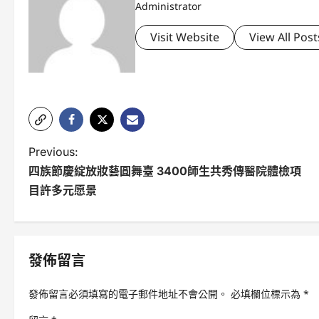
Administrator
Visit Website
View All Post
P
Previous:
四族節慶綻放妝藝圓舞臺 3400師生共秀傳醫院體檢項
o
目許多元愿景
s
t
n
發佈留言
a
發佈留言必須填寫的電子郵件地址不會公開。
必填欄位標示為
*
v