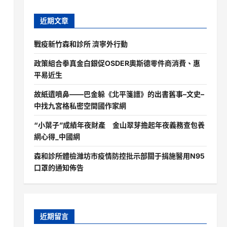
近期文章
戰疫新竹森和診所 濟寧外行動
政策組合拳真金白銀促OSDER奧斯德零件商消費、惠
平易近生
故紙遺噴鼻——巴金躲《北平箋譜》的出書舊事–文史–
中找九宮格私密空間國作家網
“小葉子”成績年夜財產 金山翠芽擔起年夜義務查包養
網心得_中國網
森和診所體檢濰坊市疫情防控批示部關于捐施醫用N95
口罩的通知佈告
近期留言