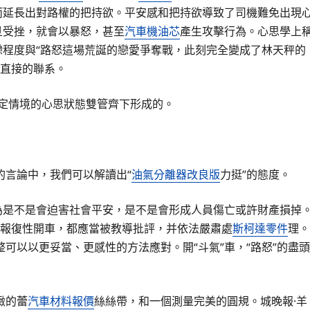
而延長出對路權的把持欲。平安感和把持欲導致了司機難免出現
旦受挫，就會以暴怒，甚至
汽車機油芯
產生攻擊行為。心思學上
戀程度與“路怒這場荒誕的戀愛爭奪戰，此刻完全變成了林天秤的
有直接的聯系。
特定情境的心思狀態雙管齊下形成的。
的言論中，我們可以解讀出“
油氣分離器改良版
力挺”的態度。
為是不是會迫害社會平安，是不是會形成人員傷亡或許財產損掉
、報復性開車，都應當被教導批評，并依法嚴肅處
斯柯達零件
理。
可以以更妥當、更感性的方法應對。開“斗氣”車，“路怒”的盡頭
緻的蕾
汽車材料報價
絲絲帶，和一個測量完美的圓規。城晚報·羊