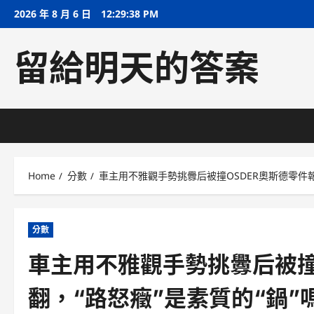
Skip
2026 年 8 月 6 日
12:29:39 PM
to
content
留給明天的答案
Home
分數
車主用不雅觀手勢挑釁后被撞OSDER奧斯德零件報
分數
車主用不雅觀手勢挑釁后被撞
翻，“路怒癥”是素質的“鍋”