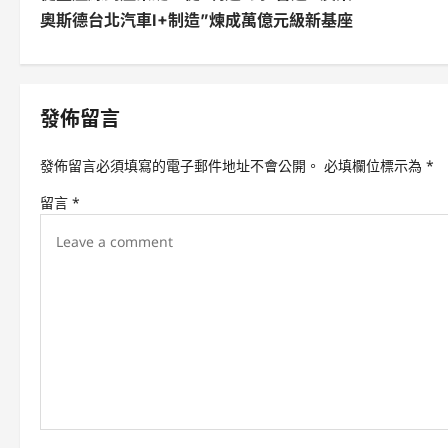
o
奧斯德台北汽車I+制造”煉成萬億元級新基座
s
t
n
發佈留言
a
發佈留言必須填寫的電子郵件地址不會公開。
必填欄位標示為
*
v
留言
*
i
g
a
t
i
o
n