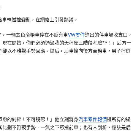
s
路車輛碰撞變亂，在網絡上引發熱議。
分許，一輛玄色商務車停在不斷有車
VW零件
進出的停車場收支口，
！現在開始，你們必須通過我的天秤座三階段考驗**！」后方一
子卻以不雅觀手勢回應。隨后，后車撞向後方商務車，男子摔倒
單戀的純粹！不可饒恕！」他立刻將身
汽車零件報價
邊所有的過
其比劃不雅觀手勢，一氣之下怒撞前車；也有人剖析，應該是后