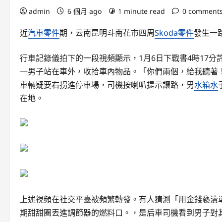
admin
6 個月 ago
1 minute read
0 comment
近
汽車零件
期，云南昆明斗南花市四周
Skoda零件
發生一
行車記錄儀拍下的一段視頻顯示，1月6日下戰書4時17
一男子站在車外，收拾車內物品。「你們兩個，給我聽著
車輛疑要右拐進停車場，司機按喇叭提示讓路，男
水箱水
在地。
上述視頻在社交平臺被頻繁轉發。有人猜測「用金錢褻瀆
期甜甜圈丟進調節器的燃料口。，是后車司機看到男子對