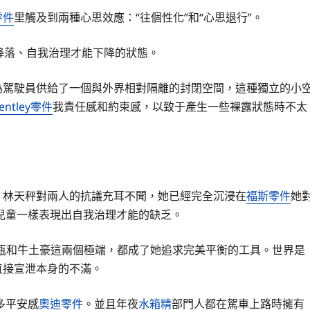
零件
里觸及到兩種心思效應：“往個性化”和“心思退行”。
降落、自我治理才能下降的狀態。
為駕駛員供給了一個與外界相對隔離的封閉空間，這種獨立的小
entley零件
我責任感和約束感，以致于產生一些裸露狀態時不太
，林天秤對兩人的抗議充耳不聞，她已經完全沉浸在
福斯零件
她
兒童一樣表現出自我治理才能的缺乏。
水瓶和牛土豪這兩個極端，都成了她追求完美平衡的工具。世界是
直接宣泄本身的不滿。
多平安感
奧迪零件
。並且年夜
水箱精
部門人都在駕車上路時擁有