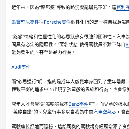
近年來，因為“路怒癥”導致的路況變亂屢見不鮮。這
賓利
藍寶堅尼零件
往
Porsche零件
個性化指的是一種自我意識
“路怒”情緒和往個性化的心思狀態有很強的關聯性。汽車
間具有必定的隱匿性。“匿名狀態”使得駕駛員不難下降自
B
能夠發生的、甚至是暴力行為。
Audi零件
而“心思退行”呢，指的是成年人感覺本身回到了童年階段
極致平衡的追求中。出現了孩童般的思維和行為。也會像
成年人才會覺得“嗚嗚嗚我不
Benz零件
可”，而兒童的張
“萬能自戀”的。兒童行事多以自我為中間
汽車空氣芯
，會
駕駛座位舒適而隱秘，這給司機的駕駛親身經歷增添了良