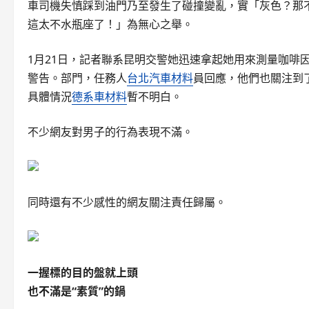
車司機失慎踩到油門乃至發生了碰撞變亂，實「灰色？那
這太不水瓶座了！」為無心之舉。
1月21日，記者聯系昆明交警她迅速拿起她用來測量咖啡
警告。部門，任務人
台北汽車材料
員回應，他們也關注到
具體情況
德系車材料
暫不明白。
不少網友對男子的行為表現不滿。
同時還有不少感性的網友關注責任歸屬。
一握標的目的盤就上頭
也不滿是“素質”的鍋