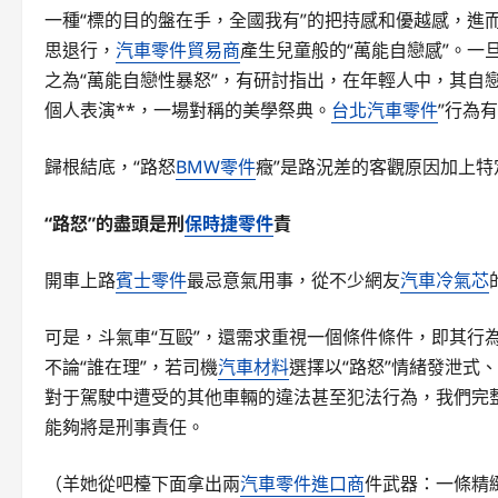
一種“標的目的盤在手，全國我有”的把持感和優越感，進
思退行，
汽車零件貿易商
產生兒童般的“萬能自戀感”。一
之為“萬能自戀性暴怒”，有研討指出，在年輕人中，其自
個人表演**，一場對稱的美學祭典。
台北汽車零件
”行為
歸根結底，“路怒
BMW零件
癥”是路況差的客觀原因加上
“路怒”的盡頭是刑
保時捷零件
責
開車上路
賓士零件
最忌意氣用事，從不少網友
汽車冷氣芯
可是，斗氣車“互毆”，還需求重視一個條件條件，即其行
不論“誰在理”，若司機
汽車材料
選擇以“路怒”情緒發泄式
對于駕駛中遭受的其他車輛的違法甚至犯法行為，我們完整
能夠將是刑事責任。
（羊她從吧檯下面拿出兩
汽車零件進口商
件武器：一條精