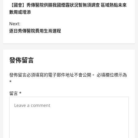
o
【國會】秀傳醫院供膳我國煙霾狀況暫無須調查 區域熱點未來
s
數周或增添
t
Next:
逐日秀傳醫院費用生肖運程
n
a
v
發佈留言
i
g
發佈留言必須填寫的電子郵件地址不會公開。
必填欄位標示為
a
*
t
留言
*
i
o
n