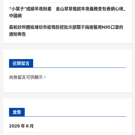
“小葉子”成績年夜財產 金山翠芽擔起年夜義務查包養網心得_
中國網
森和診所體檢濰坊市疫情防控批示部關于捐施醫用N95口罩的
通知佈告
近期留言
尚無留言可供顯示。
彙整
2026 年 8 月