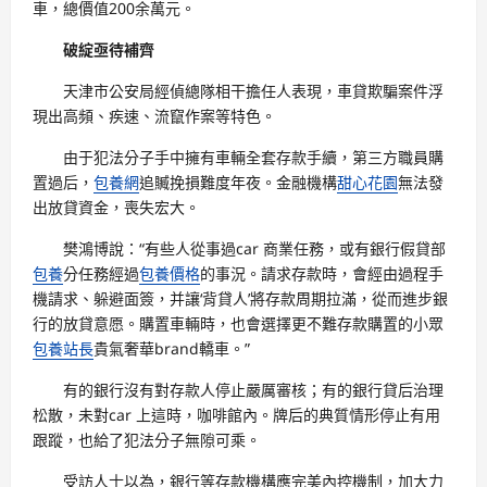
車，總價值200余萬元。
破綻亟待補齊
天津市公安局經偵總隊相干擔任人表現，車貸欺騙案件浮
現出高頻、疾速、流竄作案等特色。
由于犯法分子手中擁有車輛全套存款手續，第三方職員購
置過后，
包養網
追贓挽損難度年夜。金融機構
甜心花園
無法發
出放貸資金，喪失宏大。
樊鴻博說：“有些人從事過car 商業任務，或有銀行假貸部
包養
分任務經過
包養價格
的事況。請求存款時，會經由過程手
機請求、躲避面簽，并讓‘背貸人’將存款周期拉滿，從而進步銀
行的放貸意愿。購置車輛時，也會選擇更不難存款購置的小眾
包養站長
貴氣奢華brand轎車。”
有的銀行沒有對存款人停止嚴厲審核；有的銀行貸后治理
松散，未對car 上這時，咖啡館內。牌后的典質情形停止有用
跟蹤，也給了犯法分子無隙可乘。
受訪人士以為，銀行等存款機構應完美內控機制，加大力