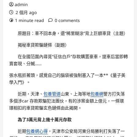
admin
2 個月 ago
1 minute read
0 comments
原題目：車不回本身，還“稀里糊涂”背上巨額車貸（主題）
揭秘車貸欺騙鏈條（副題）
在全國范圍內尋覓“征信白戶”存款購置豪車，提車后當即轉
賣套現、分贓……
張水瓶抓著頭，感覺自己的腦袋被強制塞入了一本**《量子美
學入門》。
近期，天津、
包養管道
山東、上海等地
包養網
警方打失落
多個涉car 存款欺騙犯法團伙，有的涉案金額上億元，一條環
環相扣的車貸欺騙玄色鏈條由此揭開。
為了3萬元背上幾十萬元存款
近期
包養網心得
，天津市公安局河東分局勝利打失落了一