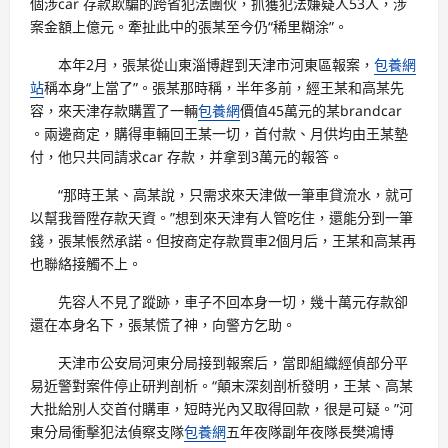
個涉car 存款欺騙的跨省犯法團伙，抓獲犯法嫌疑人53人，涉
案金額上億元。牽扯此中的張某至今仍“稀里糊涂”。
本年2月，張某從山東淄博趕到天津市河東區報案，
包養網
站
稱本身“上當了”。張某那時稱，半年多前，經王某和高某先
容，來天津存款購置了一輛
包養網
價值45萬元的某brandcar
。兩邊商定，購得車輛回王某一切，首付款、月供均由王某墊
付，他只共同請求car 存款，并拿到3萬元的報答。
“那時王某、高某說，只需求來天津做一筆車貸流水，就可
以幫我晉陞存款天資。”想到來天津有人管吃住，還能分到一筆
錢，張某悵然承諾。但按商定存款買車2個月后，王某和高某再
也聯絡接觸不上。
先容人不見了蹤跡，車子不回本身一切，幾十萬元存款卻
還在本身名下，張某慌了神，向警方乞助。
天津市公安局河東分局接到報案后，當即組織經偵部分平
易近警對案件停止研判剖析。“顛末深刻剖析發明，王某、高某
大批給別人交首付購車，短時光內又取得回款，很是可疑。”河
東分局衝擊犯法偵察支隊
包養網
五年夜隊副年夜隊長樊鴻博