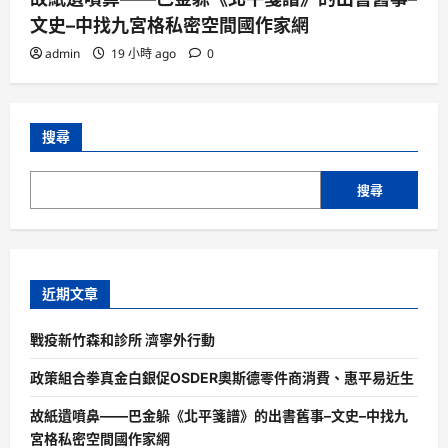
文史–中找九宮格私密空間國作家網
admin
19 小時 ago
0
搜尋
搜尋
近期文章
戰疫新竹森和診所 濟寧外行動
政策組合拳真金白銀促OSDER奧斯德零件商消費、惠平易近生
故紙遺噴鼻——巴金躲《北平箋譜》的出書舊事–文史–中找九
宮格私密空間國作家網