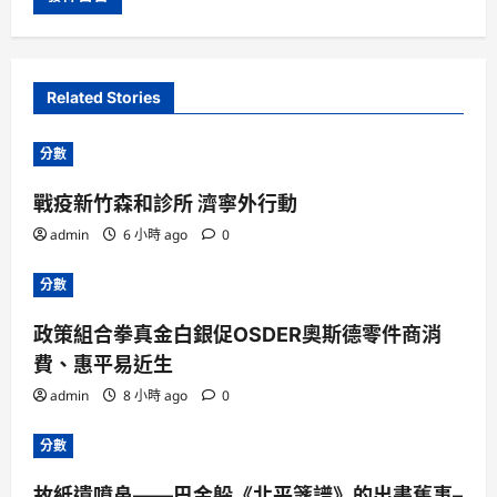
Related Stories
分數
戰疫新竹森和診所 濟寧外行動
admin
6 小時 ago
0
分數
政策組合拳真金白銀促OSDER奧斯德零件商消
費、惠平易近生
admin
8 小時 ago
0
分數
故紙遺噴鼻——巴金躲《北平箋譜》的出書舊事–