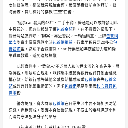
度信貸治理、從業職員規律束縛，嚴厲落實貸前查詢拜訪、貸
時審查、貸后檢討的存款“三查”任務。
“從事car 發賣的4S店、二手車商，普通是可以或許發明此
中蹊蹺的；但有些報酬了獲
包養金額
利，在不擔責的情形下，
揣著清楚裝糊涂。”辦案平易近警說，車輛從購置、上牌
包養網
單次
到賣出僅僅幾個小時
包養網推薦
，行車里程只要20多公
包
養管道
里，顯明不合適慣例。car 行業應加年夜監管力度和從
業職員教導，避免違規操縱。
此類案件中，“背貸人”不乏農人和涉世未深的年夜先生。樊
鴻博說，刑法明白規則，以詐騙手腕獲得銀行或許其他金融機
構存款，給銀行或許其他金融機結構成嚴重
包養網
喪失
包養金
額
或許有其他嚴重情節的，需求
包養網
承當刑事義
甜心寶貝包
養網
務。
警方提醒，寬大群眾
包養網
在日常生涯中要不竭加強防范
認識，進步警戒，愛護本身信譽記載，不要由於妄想蠅頭小利
而淪為守法犯法分子的爪牙。
（記者黃江林
）
新華社天津12月10日電