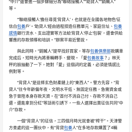
“中介”還會進一個步驟細分為“聯絡接觸人”“助貸人”“銷贓人”
等。
“‘聯絡接觸人’擔任尋覓‘背貸人’，也就是在全國各地物色‘征
信白
包養
戶’。‘助貸人’經由過程捏造任務單元、家庭住址、
包養
感情
銀行流水、支出證實等方法給‘背貸人’停止‘包裝’，還會供給
響應的存款領導和培訓。”辦案平易近警說。
與此同時，“銷贓人”提早找好買家，等存
包養俱樂部
款購車
完成后，短時光內將車輛轉手、變現。「愛
包養故事
？」林天
秤的臉抽動了一下，她對「愛」這個詞的定義，必須是情感比
例對等。
“背貸人”是這條玄色財產鏈上的“東西人”。警方先容，“背
貸人”往今年齡偏年夜、文明水平低、無固定任務，急需資金或
急于晉陞本身存款天資。在“首付不消自己付、存款不消自己
還，還能拿到分紅”等話術引誘下，一些人選擇出賣征信共同“中
介”存款。
一個“背貸人”的征信，三四個月時光就會被“榨干”。天津警
方查處的這一團伙中，有“背貸
包養
人”在多地存款購置了4輛