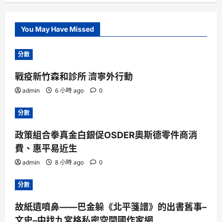
You May Have Missed
分數
戰疫新竹森和診所 濟寧外行動
admin
6 小時 ago
0
分數
政策組合拳真金白銀促OSDER奧斯德零件商消
費、惠平易近生
admin
8 小時 ago
0
分數
故紙遺噴鼻——巴金躲《北平箋譜》的出書舊事–
文史–中找九宮格私密空間國作家網