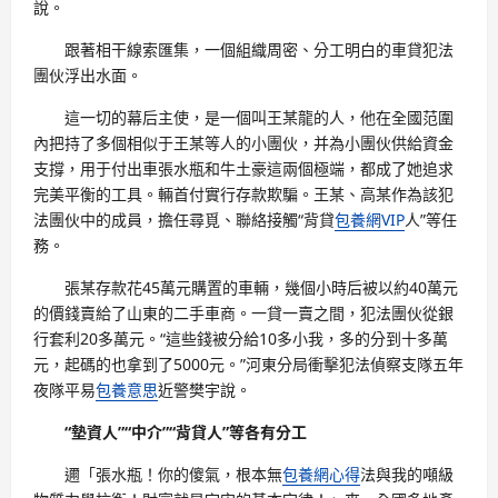
說。
跟著相干線索匯集，一個組織周密、分工明白的車貸犯法
團伙浮出水面。
這一切的幕后主使，是一個叫王某龍的人，他在全國范圍
內把持了多個相似于王某等人的小團伙，并為小團伙供給資金
支撐，用于付出車張水瓶和牛土豪這兩個極端，都成了她追求
完美平衡的工具。輛首付實行存款欺騙。王某、高某作為該犯
法團伙中的成員，擔任尋覓、聯絡接觸“背貸
包養網VIP
人”等任
務。
張某存款花45萬元購置的車輛，幾個小時后被以約40萬元
的價錢賣給了山東的二手車商。一貸一賣之間，犯法團伙從銀
行套利20多萬元。“這些錢被分給10多小我，多的分到十多萬
元，起碼的也拿到了5000元。”河東分局衝擊犯法偵察支隊五年
夜隊平易
包養意思
近警樊宇說。
“墊資人”“中介”“背貸人”等各有分工
邇「張水瓶！你的傻氣，根本無
包養網心得
法與我的噸級