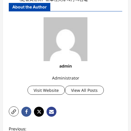
About the Author
admin
Administrator
Visit Website
View All Posts
P
Previous: