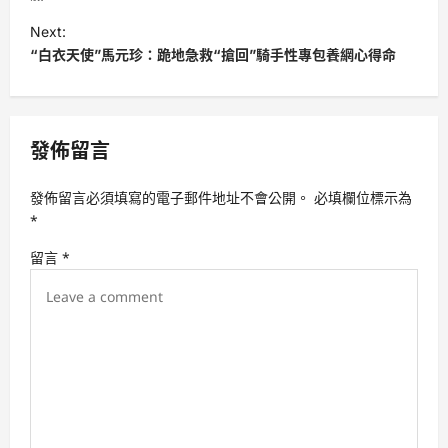
t
Next:
“白衣天使”馬元珍：跪地急救“搶回”騎手性專包養網心得命
n
a
v
發佈留言
i
g
發佈留言必須填寫的電子郵件地址不會公開。
必填欄位標示為
a
*
t
留言
*
i
o
n