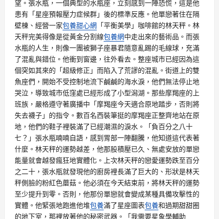
望。張水瓶，一個典型的水瓶座，立刻感到一陣恐慌，這是他
患有「星座預報壓力症候群」後的標準反應。他單戀著住在隔
壁棟、經營一家
包養甜心網
「平衡美學」咖啡館的林天秤。林
天秤完美得像是從黃金分割線
包養網
中走出來的藝術品。而張
水瓶的人生，則像一團被獅子座暴君隨意亂踢的毛線球，充滿
了混亂與錯位。他衝到窗邊，往外看去。整座城市已經因為這
個突如其來的「超級修正」而陷入了荒謬的混亂。街道上的雙
魚座們，開始不受控制地流下鹹鹹的海水淚，他們無法停止地
哭泣，導致城市低窪處已經形成了小型潟湖。那些摩羯座的上
班族，嚴格遵守著廣播中「摩羯座今天適合原地踏步，否則將
失去襪子」的指令。數百名西裝筆挺的摩羯座正整齊地站在原
地，他們的鞋子裡裝滿了已經潮濕的淚水。「負百分之八十
七？」張水瓶喃喃自語，感到胃部一陣翻騰，他知道這代表著
什麼。林天秤的運勢越差，他那股積壓已久、無處安放的單戀
能量就會越發瘋狂地實體化。上次林天秤的戀愛運勢跌至百分
之二十，張水瓶就發現他的廚房裡長滿了巨大的、形狀是林天
秤側臉的粉紅色蘑菇。他必須在今天結束前，將林天秤的運勢
至少提升到零。否則，他那份單戀就會變成某種具備攻擊性的
實體。他緊張地跑進他堆
包養
滿了星座圖表
包養
和過期甜甜圈
的地下室，那裡放著他的秘密武器。「我需要星象學輔助