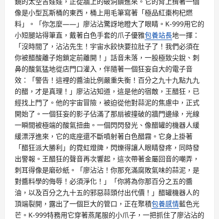
鏡的太空吉娃娃，正從牆上的破洞鑽進來。它的背上揹著一個
像是小型瓦斯桶的東西，桶上用毛筆寫著「極品紅棗枸杞燃
料」。「你怎麼——」廖沾沾驚訝地瞪大了眼睛。K-999用它的
小短腿站得筆直，戴著白色手套的爪子優雅
包養站長
地一揮：
「沒時間了，沾沾先生！宇宙水餃快要拉肚子了！我們必須在
你被醋酸離子炮鎖定前離開！」話音未落，一股極致尖銳、刺
鼻的酸氣猛地從店門口灌入，伴隨著一個狂妄自大的電子音
效：「警告！這裡的醬油比例嚴重失衡！百分之九十九點九九
的醋，才是真理！」廖沾沾知道，這是他的宿敵，王醋狂，已
經找上門了。他的宇宙冒險，被迫從他對蒜泥的焦慮中，正式
開始了。一個狂妄的影子佔滿了那扇被撞破的牆門邊緣，光線
一瞬間被極端的酸氣扭曲。一個閃閃發光、像醋罐的機器人緩
緩漂浮進來，它的底座還不斷噴射著白色醋霧。它身上掛著
「醋狂派大勝利」的霓虹燈牌，閃爍得讓人眼睛發疼，同時發
出警報。王醋狂的聲音再次響起，這次帶著金屬回音的嘲弄，
刺耳得像是磨砂紙。「廖沾沾！你那充滿腐敗氣味的蒜泥，是
對醬料學的侮辱！必須淨化！」「你將為你那百分之五的醬
油，以及百分之九十五的邪惡蒜頭付出代價！」醋罐機器人的
頂端裂開，露出了一個巨大的管口，正在聚積
包養感情
藍色光
芒。K-999特務用它穿著燕尾服的小爪子，一把抓住了廖沾沾的