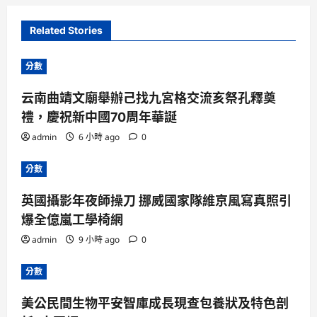
Related Stories
分數
云南曲靖文廟舉辦己找九宮格交流亥祭孔釋奠
禮，慶祝新中國70周年華誕
admin
6 小時 ago
0
分數
英國攝影年夜師操刀 挪威國家隊維京風寫真照引
爆全億嵐工學椅網
admin
9 小時 ago
0
分數
美公民間生物平安智庫成長現查包養狀及特色剖