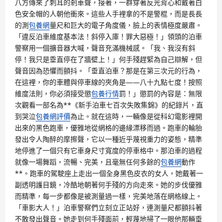
八方傳來了刺耳的剎車聲，接著，一群穿著反光背心和戴著白
色安全帽的人朝他衝來。這些人手裡拿的不是警棍，而是長長
的測
包養網
量尺和巨大的電子角度儀，臉上的表情極度嚴肅。
「違反泊車維度基本法！斜停入庫！罪大惡極！」領頭的泊車
警察用一個擴音器大喊，聲音充滿機械感。「我、我沒有斜
停！我只是垂直停在了牆壁上！」何手殘趕緊為自己辯解，但
聲音因為恐懼而顫抖。「垂直泊車？那是在第三次元的行為，
在這裡，你的車體與停車線的夾角是——八十九點七度！按照
維度法則，你必須接受懲
包養行情
罰！」懲罰的內容是：無限
次觀看一部名為**《新手泊車七百次失敗集錦》的紀錄片，直
到哭泣
包養網評價
為止。就在這時，一輛像是從科幻電影裡開
出來的黑色跑車，優雅地從網格的邊緣漂移而過。跑車的輪胎
發出令人陶醉的摩擦聲，它以一種近乎蔑視重力的姿態，精準
地停進了一個只有它車身尺寸寬度的停車格中。那泊車的過程
就像一場舞蹈，流暢、完美，且毫無任何多餘的
包養網
動作
**。跑車的駕駛座上走出一個全身黑色皮衣的女人，她戴著一
副透明護目鏡，冷酷地朝著何手殘的方向走來。她的步伐優雅
而精準，每一步都像是被測量過一樣，完美地落在網格線上。
「車影大人！」泊車警察們立刻立正站好，連測量尺都顫抖著
不敢發出聲音。她走到何手殘面前，輕蔑地掃了一眼他那輛垂