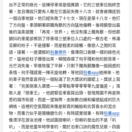
出不正常的綠光。這棟停車塔是個異類，它的三號車位始終空
著，並且傳說只要有人敢在它面前失敗十八次，就會被傳送到
一個泊車地獄。他已經失敗了十七次。現在是第十八次。他打
了方向盤，車頭朝著銅獨角獸的方向猛地偏轉。後視鏡發出最
後的溫柔提醒：「再見，世界。」他沒有撞上獨角獸，但他那
顫抖的車尾卻擦到了停車塔三號車位入口處的一根古老、佈滿
苔蘚的柱子。不是撞擊，而是輕柔的碰觸，像戀人之間的耳
語。接著，一道濃郁的
包養條件
、像薄荷口香糖一樣的綠色光
芒。猛地從柱子爆發出來，瞬間吞噬了何手殘和他的掀背車。
光芒消失後，窄巷恢復了平靜，只剩下獨角獸雕像一臉困惑的
表情。何手殘感覺一陣天旋地轉，等他回
包養app
過神來，他
的車子竟然垂直停在一個貼滿了巨大獎狀的牆壁上。獎狀上寫
著：「完美倒車入庫獎——第零點零零零零零九度偏差。」落
款人是「倒車王」。他趕緊從車窗探出頭，發現周圍不再是熟
悉的城市街道，而是一望無際、由無數白線和編號組成的巨大
網格。這裡的空氣聞起來像是新買的輪胎和劣質香水的混合
物，而重力似乎是隨機變化的，有時感覺很重，有時
包養app
像漂浮在游泳池裡。他試圖按喇叭，但喇叭發出的不是「叭
叭」，而是他童年時學會的、關於泊車口訣的魔性兒歌。四面