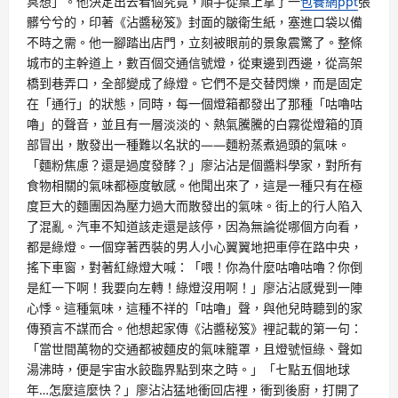
冥想」。他決定出去看個究竟，順手從桌上拿了一
包養網ppt
張
髒兮兮的，印著《沾醬秘笈》封面的皺衛生紙，塞進口袋以備
不時之需。他一腳踏出店門，立刻被眼前的景象震驚了。整條
城市的主幹道上，數百個交通信號燈，從東邊到西邊，從高架
橋到巷弄口，全部變成了綠燈。它們不是交替閃爍，而是固定
在「通行」的狀態，同時，每一個燈箱都發出了那種「咕嚕咕
嚕」的聲音，並且有一層淡淡的、熱氣騰騰的白霧從燈箱的頂
部冒出，散發出一種難以名狀的——麵粉蒸煮過頭的氣味。
「麵粉焦慮？還是過度發酵？」廖沾沾是個醬料學家，對所有
食物相關的氣味都極度敏感。他聞出來了，這是一種只有在極
度巨大的麵團因為壓力過大而散發出的氣味。街上的行人陷入
了混亂。汽車不知道該走還是該停，因為無論從哪個方向看，
都是綠燈。一個穿著西裝的男人小心翼翼地把車停在路中央，
搖下車窗，對著紅綠燈大喊：「喂！你為什麼咕嚕咕嚕？你倒
是紅一下啊！我要向左轉！綠燈沒用啊！」廖沾沾感覺到一陣
心悸。這種氣味，這種不祥的「咕嚕」聲，與他兒時聽到的家
傳預言不謀而合。他想起家傳《沾醬秘笈》裡記載的第一句：
「當世間萬物的交通都被麵皮的氣味籠罩，且燈號恒綠、聲如
湯沸時，便是宇宙水餃臨界點到來之時。」「七點五個地球
年…怎麼這麼快？」廖沾沾猛地衝回店裡，衝到後廚，打開了