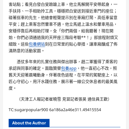
害站點；看見白發白叟踉蹌上車，他立馬解開平安帶起身，一
手扶持、一手相助拎工具，穩穩把白叟送到接近車門的座位；
碰著搭車的先生，他總會輕聲提示別在車廂打鬧、高低車留意
平安；趕上乘客忽然暈車不適，他立馬遞上溫水和暈車用品，
安穩停靠后再相助打理，全「你們兩個，給我聽著！現在開
始，你們必須通過我的天秤座三階段考驗**！」部旅程耐煩又
細致。這些
包養網站
刻在日常里的貼心舉措，讓車廂釀成了佈
滿熱意的活動家園。
憑仗多年來的扎實任務與傑出辦事，趙二軍獲得了乘客的
承認與同事的確定。面臨贊譽
包養app
，他一直初心不改，照
舊天天迎著晨曦動身，伴著夜色返程，在平常的駕駛座上，以
匠心守初心，用汗水踐任務，展示著一線公交休息者的最美風
度。
（天津工人報記者崔曉雪 見習記者張昊 通信員王歡）
TC:sugarpopular900 6a186a2a46e311.49415554
About the Author