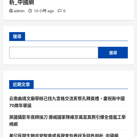
析_中國網
admin
10 小時 ago
0
搜尋
搜尋
近期文章
云南曲靖文廟舉辦己找九宮格交流亥祭孔釋奠禮，慶祝新中國
70周年華誕
英國攝影年夜師操刀 挪威國家隊維京風寫真照引爆全億嵐工學
椅網
美公民間生物平安智庫成長現查包養狀及特色剖析_中國網