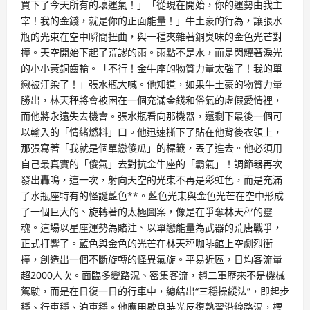
買下了今天所有的壞運氣！」「從現在開始，你的運勢由我主
宰！我的金錢，就是你的正面能量！」牛土豪的行為，讓張水
瓶的光束在空中瞬間扭曲，與一種夾雜著銅臭味的金色光芒對
撞。天空開始下起了荒謬的雨。雨點不是水，而是閃耀著淚光
的小小黃銅齒輪。「不行！金牛座的物質力量太強了！我的單
戀被汙染了！」張水瓶大喊。他知道，如果牛土豪的物質力量
勝出，林天秤將會被困在一個充滿金錢和俗氣的虛假愛情裡，
而他將永遠失去機會。張水瓶看向那機器，還剩下最後一個可
以輸入的「情緒燃料」口。他迅速撕下了貼在他背後衣領上，
那張寫著「我就是個單戀傻瓜」的標籤，丟了進去。他必須用
自己最真實的「傻氣」去對抗金牛座的「霸氣」！調節器再次
發出轟鳴，這一次，射向天空的光束不再是彩虹色，而是充滿
了水瓶座特有的怪誕藍色**。藍色光束與金色光芒在空中形成
了一個巨大的、旋轉著的太極圖案，像是在爭奪林天秤的靈
魂。這場以星座運勢為賭注、以單戀能量為武器的荒唐戰爭，
正式打響了。藍色與金色的光芒在林天秤咖啡館上空劇烈衝
撞，創造出一個不斷旋轉的怪異氣旋。平易近區，日均客流量
超2000人次。面臨多變路況、密集客流，趙二軍歷來不是機械
駕駛，而是在日復一日的行車中，總結出“三穩操縱法”，即起步
穩、行車穩、泊車穩。他應用歇息時光反復熟習沿線路況，標