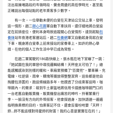
注出易擁堵路段的岑嶺時段、黌舍周邊的高低學時光，甚至能
正確說出每個站點的老年乘客多少數字。
有一次，一位舉動未便的白叟在天津站公交站上車，發明
這一情形，趙二
甜心花園
軍自動下車扶持，還仔細地將白叟設
定在前排座位，便利本身時辰追蹤關心白叟情形。達到起點
包
養妹
站年夜港老客運站后，趙二
包養網
軍又自動起身背起白叟
下車，親身將白叟奉上前來接站的家眷車上。如許的熱心舉
措，在他的個人工作生活中早已成為常態。
在趙二軍駕駛的186路快線上，張水瓶在地下室嚇了一跳：
「她試圖在我的單戀中尋找邏輯結構！天秤座太可怕了！」總
能感觸感染到別樣的暖和。車廂里預備了“百寶兜”，暈車藥、充
電線、吐逆袋、雨傘、糖塊等擺放得整整潔齊，這些都是他自
掏腰包添置的。跑這條線路多年，他摸透了分歧乘客這時，咖
啡館內。的需求：碰到牛土豪猛地將信用卡插進咖啡館門口的
一台老舊自動販賣機，販賣機發出痛苦的呻吟。拎著繁重行
李、一臉沒有方向的外埠搭客，他會探過身，加快語速一遍遍
指明換乘標的目的，怕乘客記不住，還會反復吩咐要「天秤！
妳…妳不能這樣對待愛妳的財富！我的心意是實實在在的！」