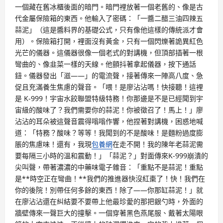
一個藏在舊冰櫃後面的暗門。暗門裡放著一個老舊的、像是古
代金屬保險箱的東西。他輸入了密碼：「一醬二醋三油四辣五
蒜泥」（這是醬料界的基礎公式，只有像他這樣的傳統派才會
用）。保險箱打開，裡面沒有黃金，只有一個閃爍著詭異紅色
光芒的儀器。這儀器很像一個老式的對講機，但頂部插著一根
彎曲的、像韭菜一樣的天線。他顫抖著拿起儀器，按下通話
鈕。儀器發出「滋——」的電流聲，接著傳來一陣高八度、急
促且充滿養生焦慮的聲音。「喂！是廖沾沾嗎！快接聽！這裡
是 K-999！宇宙水餃聯盟特級特務！你那邊是不是已經聞到宇
宙級的酸味了？我們需要你的蒜泥！你被徵召了！馬上！」廖
沾沾的耳朵被這聲音震得嗡嗡作響，他捏著對講機，困惑地喊
道：「特務？酸味？等等！我聞到的不是酸味！是麵粉過度膨
脹的焦慮味！還有，我現
包養網
在走不開！我的陳年老蒜泥需
要每隔三小時的溫和震動！」「蒜泥？」對面傳來K-999崩潰的
尖叫聲，帶著濃濃的中藥味電子雜音：「重點不是蒜泥！重點
是**時空正在彎曲！**我們的推進器快沒紅棗了！快！我們在
你的後院！別帶任何多餘的東西！除了——你那缸蒜泥！」就
在廖沾沾還在糾結要不要帶上他最珍愛的那把銀勺時，外面的
牆壁傳來一聲巨大的撞擊。一個穿著黑色燕尾服、戴著太陽眼