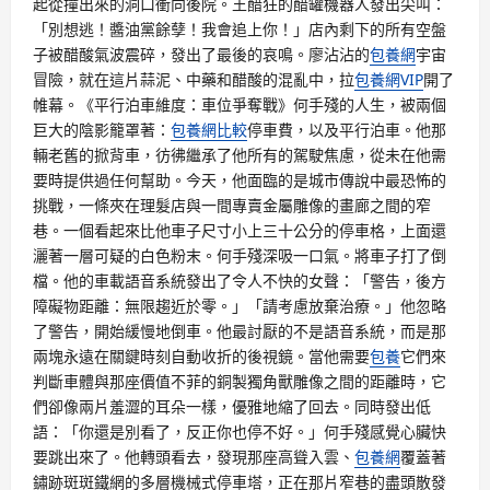
起從撞出來的洞口衝向後院。王醋狂的醋罐機器人發出尖叫：
「別想逃！醬油黨餘孽！我會追上你！」店內剩下的所有空盤
子被醋酸氣波震碎，發出了最後的哀鳴。廖沾沾的
包養網
宇宙
冒險，就在這片蒜泥、中藥和醋酸的混亂中，拉
包養網VIP
開了
帷幕。《平行泊車維度：車位爭奪戰》何手殘的人生，被兩個
巨大的陰影籠罩著：
包養網比較
停車費，以及平行泊車。他那
輛老舊的掀背車，彷彿繼承了他所有的駕駛焦慮，從未在他需
要時提供過任何幫助。今天，他面臨的是城市傳說中最恐怖的
挑戰，一條夾在理髮店與一間專賣金屬雕像的畫廊之間的窄
巷。一個看起來比他車子尺寸小上三十公分的停車格，上面還
灑著一層可疑的白色粉末。何手殘深吸一口氣。將車子打了倒
檔。他的車載語音系統發出了令人不快的女聲：「警告，後方
障礙物距離：無限趨近於零。」「請考慮放棄治療。」他忽略
了警告，開始緩慢地倒車。他最討厭的不是語音系統，而是那
兩塊永遠在關鍵時刻自動收折的後視鏡。當他需要
包養
它們來
判斷車體與那座價值不菲的銅製獨角獸雕像之間的距離時，它
們卻像兩片羞澀的耳朵一樣，優雅地縮了回去。同時發出低
語：「你還是別看了，反正你也停不好。」何手殘感覺心臟快
要跳出來了。他轉頭看去，發現那座高聳入雲、
包養網
覆蓋著
鏽跡斑斑鐵網的多層機械式停車塔，正在那片窄巷的盡頭散發