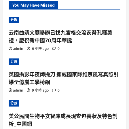
You May Have Missed
分數
云南曲靖文廟舉辦己找九宮格交流亥祭孔釋奠
禮，慶祝新中國70周年華誕
admin
6 小時 ago
0
分數
英國攝影年夜師操刀 挪威國家隊維京風寫真照引
爆全億嵐工學椅網
admin
9 小時 ago
0
分數
美公民間生物平安智庫成長現查包養狀及特色剖
析_中國網