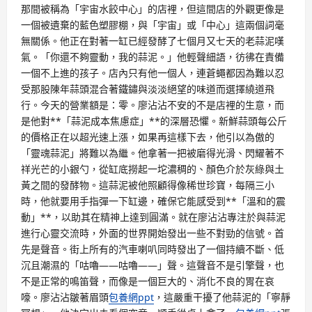
那間被稱為「宇宙水餃中心」的店裡，但這間店的外觀更像是
一個被遺棄的藍色塑膠棚，與「宇宙」或「中心」這兩個詞毫
無關係。他正在對著一缸已經發酵了七個月又七天的老蒜泥嘆
氣。「你還不夠靈動，我的蒜泥。」他輕聲細語，彷彿在責備
一個不上進的孩子。店內只有他一個人，連蒼蠅都因為難以忍
受那股陳年蒜頭混合著鐵鏽與淡淡絕望的味道而選擇繞道飛
行。今天的營業額是：零。廖沾沾不安的不是店裡的生意，而
是他對**「蒜泥成本焦慮症」**的深層恐懼。新鮮蒜頭每公斤
的價格正在以超光速上漲，如果再這樣下去，他引以為傲的
「靈魂蒜泥」將難以為繼。他拿著一把被磨得光滑、閃耀著不
祥光芒的小銀勺，從缸底撈起一坨濃稠的、顏色介於灰綠與土
黃之間的發酵物。這蒜泥被他照顧得像稀世珍寶，每隔三小
時，他就要用手指彈一下缸邊，確保它能感受到**「溫和的震
動」**，以助其在精神上達到圓滿。就在廖沾沾專注於與蒜泥
進行心靈交流時，外面的世界開始發出一些不對勁的信號。首
先是聲音。街上所有的汽車喇叭同時發出了一個持續不斷、低
沉且潮濕的「咕嚕——咕嚕——」聲。這聲音不是引擎聲，也
不是正常的鳴笛聲，而像是一個巨大的、消化不良的胃在哀
嚎。廖沾沾皺著眉頭
包養網ppt
，這嚴重干擾了他蒜泥的「寧靜