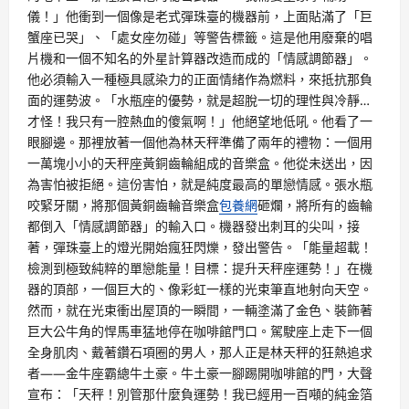
儀！」他衝到一個像是老式彈珠臺的機器前，上面貼滿了「巨
蟹座已哭」、「處女座勿碰」等警告標籤。這是他用廢棄的唱
片機和一個不知名的外星計算器改造而成的「情感調節器」。
他必須輸入一種極具感染力的正面情緒作為燃料，來抵抗那負
面的運勢波。「水瓶座的優勢，就是超脫一切的理性與冷靜…
才怪！我只有一腔熱血的傻氣啊！」他絕望地低吼。他看了一
眼腳邊。那裡放著一個他為林天秤準備了兩年的禮物：一個用
一萬塊小小的天秤座黃銅齒輪組成的音樂盒。他從未送出，因
為害怕被拒絕。這份害怕，就是純度最高的單戀情感。張水瓶
咬緊牙關，將那個黃銅齒輪音樂盒
包養網
砸爛，將所有的齒輪
都倒入「情感調節器」的輸入口。機器發出刺耳的尖叫，接
著，彈珠臺上的燈光開始瘋狂閃爍，發出警告。「能量超載！
檢測到極致純粹的單戀能量！目標：提升天秤座運勢！」在機
器的頂部，一個巨大的、像彩虹一樣的光束筆直地射向天空。
然而，就在光束衝出屋頂的一瞬間，一輛塗滿了金色、裝飾著
巨大公牛角的悍馬車猛地停在咖啡館門口。駕駛座上走下一個
全身肌肉、戴著鑽石項圈的男人，那人正是林天秤的狂熱追求
者——金牛座霸總牛土豪。牛土豪一腳踢開咖啡館的門，大聲
宣布：「天秤！別管那什麼負運勢！我已經用一百噸的純金箔