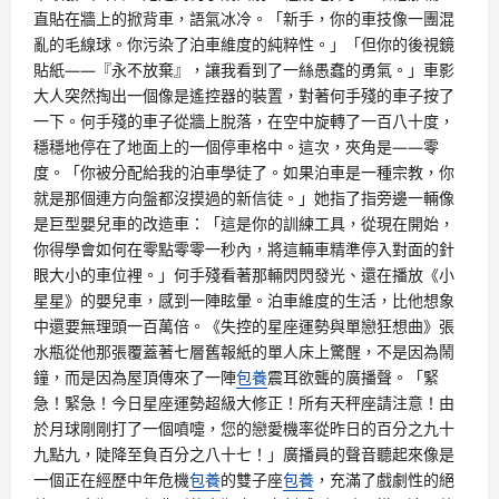
直貼在牆上的掀背車，語氣冰冷。「新手，你的車技像一團混
亂的毛線球。你污染了泊車維度的純粹性。」「但你的後視鏡
貼紙——『永不放棄』，讓我看到了一絲愚蠢的勇氣。」車影
大人突然掏出一個像是遙控器的裝置，對著何手殘的車子按了
一下。何手殘的車子從牆上脫落，在空中旋轉了一百八十度，
穩穩地停在了地面上的一個停車格中。這次，夾角是——零
度。「你被分配給我的泊車學徒了。如果泊車是一種宗教，你
就是那個連方向盤都沒摸過的新信徒。」她指了指旁邊一輛像
是巨型嬰兒車的改造車：「這是你的訓練工具，從現在開始，
你得學會如何在零點零零一秒內，將這輛車精準停入對面的針
眼大小的車位裡。」何手殘看著那輛閃閃發光、還在播放《小
星星》的嬰兒車，感到一陣眩暈。泊車維度的生活，比他想象
中還要無理頭一百萬倍。《失控的星座運勢與單戀狂想曲》張
水瓶從他那張覆蓋著七層舊報紙的單人床上驚醒，不是因為鬧
鐘，而是因為屋頂傳來了一陣
包養
震耳欲聾的廣播聲。「緊
急！緊急！今日星座運勢超級大修正！所有天秤座請注意！由
於月球剛剛打了一個噴嚏，您的戀愛機率從昨日的百分之九十
九點九，陡降至負百分之八十七！」廣播員的聲音聽起來像是
一個正在經歷中年危機
包養
的雙子座
包養
，充滿了戲劇性的絕