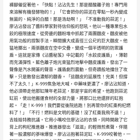
褲腳催促著他。「快點！沾沾先生！那是醋酸離子炮！專門用
來溶解有機發酵物的！」「它會把你的蒜泥在零點一秒內變成
無菌的、純淨的白醋！那是浩劫啊！」「不准動我的蒜泥！」
廖沾沾發出了醬料學家對待信仰般的怒吼。他以一種專業包水
餃的極限速度，從旁邊的麵粉堆中抓起了兩團麵皮。麵皮被他
用氣功般的捏製手法，瞬間擴大成直徑三公尺的巨大麵皮。他
猛地擲出，兩張麵皮在空中交疊，變成一個半透明的防禦護
盾。這就是家傳《沾醬秘笈》中記載的「水餃皮護盾」，薄韌
而充滿彈性。藍色離子炮光束猛烈地擊中麵皮護盾，發出了一
聲像是汽水開蓋的聲音。護盾劇烈震動，但奇蹟般地擋住了攻
擊，只是散發出濃郁的麵香。「這麵皮的延展性！完美！但撐
不了太久！」K-999焦急地大喊，中藥味更濃了。廖沾沾知道，
他必須帶走他那缸陳年老蒜泥，那是宇宙的希望。他跑到蒜泥
缸前，使出他搬運食材的全部力量，將那口比他還胖的缸抱
起。「走！K-999！我們要從後院逃跑！別再管你的紅棗枸杞燃
料了！」「不行！燃料是文明的基礎！沒了紅棗我飛不遠！」
吉娃娃特務抗議。它用小嘴咬住廖沾沾的衣領，同時開啟了它
背上的枸杞推進器。推進器發出「滋滋」的輕微煎煮聲，伴隨
著一股濃郁的蔘味爆發。廖沾沾抱著蒜泥缸、K-999咬著他，一