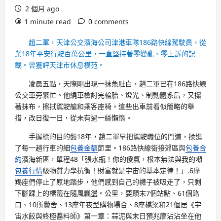
2 個月 ago
1 minute read
0 comments
趙二軍，天津公交濱海公司津港車隊186路快線駕駛員，從
業18年平安行駛百萬公里，一直堅持著零變亂、零上訴的記
載。曾獲評天津市休息模范。
凌晨五點，天際剛出現一抹魚肚白，趙二軍已在186路快線
公交車旁繁忙。他繞車檢討完輪胎、燈光、制動體系后，又攥
著抹布，擦拭駕駛艙和乘客座椅。這些出車前看似簡略的舉
措，改日復一日，從未有過一絲懶惰。
手握標的目的盤18年，趙二軍早把駕駛職位的門道，揉進
了每一趟行車的細
包養金額
節里。186路快線銜接郊區與
包養合
約
濱海新區，單程48「張水瓶！你的傻氣，根本無法與我的噸
包養行情
級物質力學抗衡！財富就是宇宙的基本定律！」.6摩
羯座們停止了原地踏步，他們感到自己的襪子被吸走了，只剩
下腳踝上的標籤在隨風飄盪。公里，要顛末7個站點、61個路
口、10所黌舍、13座年夜型購物場合、8座橋梁和21個居《宇
宙水餃與終極醬料師》第一章：蒜泥與末日預兆廖沾沾坐在他