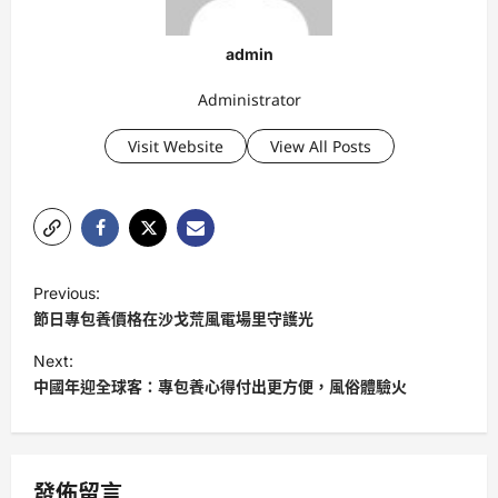
admin
Administrator
Visit Website
View All Posts
P
Previous:
o
節日專包養價格在沙戈荒風電場里守護光
s
Next:
t
中國年迎全球客：專包養心得付出更方便，風俗體驗火
n
a
v
發佈留言