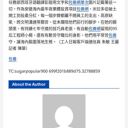
任務部西班牙語翻譯彭甜用文字和
包養網單次
圖片記載著這一
切。作為安徽海內最年夜單體投資項目
包養網
，米拉多從破土
開工到投產分紅，每一個步驟都離不開員工的支出，高原缺
氧、跨文明溝通等艱苦，從未攔阻他們前行的腳步。在她的鏡
頭里，有持續七年守歲的技巧員老張，有自動
包養網
留崗的95
后工程師小楊，還有有數苦守職位的身影，他們用平常苦
包養
守，讓海內藍圖落地生根。（工人日報客戶端通信員 朱敏 王麗
記者 陳華）
包養
TC:sugarpopular900 699f201b889d75.32788859
About the Author