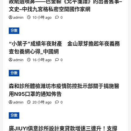
故紙遺噴鼻——巴金躲《北平箋譜》的出書舊事–
文史–中找九宮格私密空間國作家網
admin
10 小時 ago
0
分數
“小葉子”成績年夜財產 金山翠芽擔起年夜義務
查包養網心得_中國網
admin
16 小時 ago
0
分數
森和診所體檢濰坊市疫情防控批示部關于捐施醫
用N95口罩的通知佈告
admin
20 小時 ago
0
分數
廣JIUYI俱意診所設計東貸款增速三連升！支撐