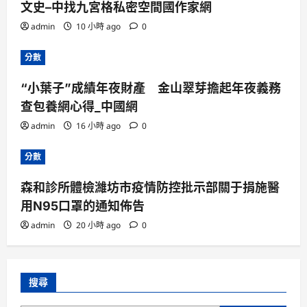
文史–中找九宮格私密空間國作家網
admin
10 小時 ago
0
分數
“小葉子”成績年夜財產 金山翠芽擔起年夜義務
查包養網心得_中國網
admin
16 小時 ago
0
分數
森和診所體檢濰坊市疫情防控批示部關于捐施醫
用N95口罩的通知佈告
admin
20 小時 ago
0
搜尋