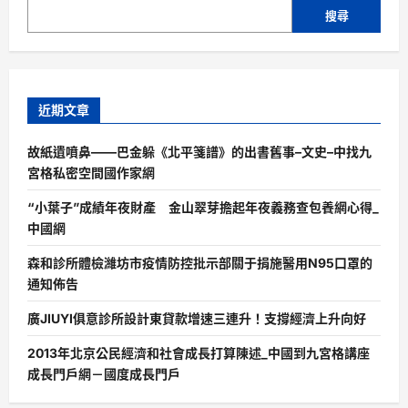
搜尋
近期文章
故紙遺噴鼻——巴金躲《北平箋譜》的出書舊事–文史–中找九
宮格私密空間國作家網
“小葉子”成績年夜財產 金山翠芽擔起年夜義務查包養網心得_
中國網
森和診所體檢濰坊市疫情防控批示部關于捐施醫用N95口罩的
通知佈告
廣JIUYI俱意診所設計東貸款增速三連升！支撐經濟上升向好
2013年北京公民經濟和社會成長打算陳述_中國到九宮格講座
成長門戶網－國度成長門戶