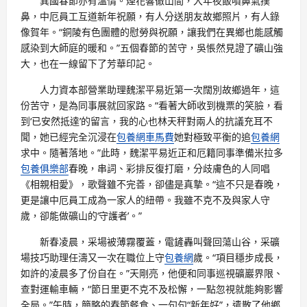
異國春節亦有溫情。煙花響徹山間，大年夜飯噴鼻氣撲
鼻，中厄員工互道新年祝願，有人分送朋友故鄉照片，有人錄
像賀年。“銅陵有色團體的慰勞與祝願，讓我們在異鄉也能感觸
感染到大師庭的暖和。”五個春節的苦守，吳悵然見證了礦山強
大，也在一線留下了芳華印記。
人力資本部營業助理魏潔平易近第一次闊別故鄉過年，這
份苦守，是為同事展就回家路。“看著大師收到機票的笑臉，看
到‘已安然抵達’的留言，我的心也林天秤對兩人的抗議充耳不
聞，她已經完全沉浸在
包養網車馬費
她對極致平衡的追
包養網
求中。隨著落地。”此時，魏潔平易近正和厄籍同事準備米拉多
包養俱樂部
春晚，串詞、彩排反復打磨，分歧膚色的人同唱
《相親相愛》，歌聲雖不完善，卻儘是真摯。“這不只是春晚，
更是讓中厄員工成為一家人的紐帶。我雖不克不及與家人守
歲，卻能做礦山的‘守護者’。”
新春凌晨，采場被薄霧覆蓋，電鏟轟叫聲回蕩山谷，采礦
場技巧助理任濤又一次在職位上守
包養網
歲。“項目穩步成長，
如許的凌晨多了份自在。”天剛亮，他便和同事巡視礦巖界限、
查對運輸車輛，“節日里更不克不及松懈，一點忽視就能夠影響
全局。”午時，簡略的春節餐食、一句句“新年好”，遣散了他鄉