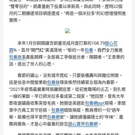
“雙零目的”，銅產量創下投產以來新高。與此同時，歷時22個
月的二期擴建項目順遂建成，“再造一個米拉多”的幻想慢慢照進
實際。
本年1月份銅精礦含銅量完成月度打算的108.79
甜心花
園
%，首月“開門紅”美滿落地。“新的一年
包養
，我們全力推進
包養故事
產能開釋，全部員工爭做追光者、開闢者。”王青華的
話，道出了世人的心愿。
春節的礦山，沒有城市霓虹，只要裝備轟叫與職位明燈。
這是信息中間營業助
包養妹
理吳悵然持續第五個海內春節。
“2021年疫情最嚴重時我離開這里，從初進職場的忐忑，到扎根
一線的果斷，早已把米拉多看成第二個家。”她回想，曾有大年
節夜選礦廠收集突發毛病，她隨徒弟趕赴
包養網ppt
現場，車間
里中方員工苦守巡檢、
包養網
細致操縱，教員傅的一句“過年
嘛，裝備也得平安然
包養網
安”，讓她讀懂礦隱士的“年味”：義
務與擔負，才是心中最重的掛念
甜心寶貝包養網
。