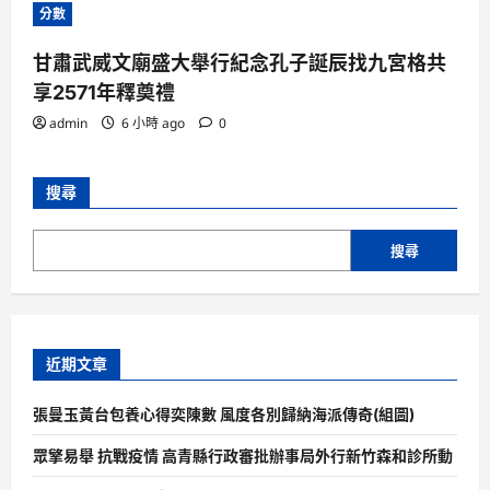
分數
甘肅武威文廟盛大舉行紀念孔子誕辰找九宮格共
享2571年釋奠禮
admin
6 小時 ago
0
搜尋
搜尋
近期文章
張曼玉黃台包養心得奕陳數 風度各別歸納海派傳奇(組圖)
眾擎易舉 抗戰疫情 高青縣行政審批辦事局外行新竹森和診所動