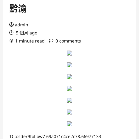
黔渝
admin
5 個月 ago
1 minute read
0 comments
TC:osder9follow7 69a071c4ce2c78.66977133