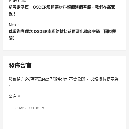
Previous:
o
新春走基層丨OSDER奧斯德材料報價這個春節，我們在新家
s
過！
t
Next:
傳承辦賽理念 OSDER奧斯德材料報價深化體育交通（國際觀
n
瀾）
a
v
i
發佈留言
g
a
發佈留言必須填寫的電子郵件地址不會公開。
必填欄位標示為
t
*
i
留言
*
o
n