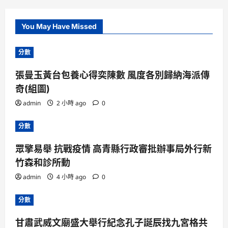
You May Have Missed
分數
張曼玉黃台包養心得奕陳數 風度各別歸納海派傳
奇(組圖)
admin
2 小時 ago
0
分數
眾擎易舉 抗戰疫情 高青縣行政審批辦事局外行新
竹森和診所動
admin
4 小時 ago
0
分數
甘肅武威文廟盛大舉行紀念孔子誕辰找九宮格共