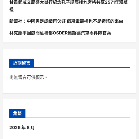
甘肅武威文廟盛大舉行紀念孔子誕辰找九宮格共享2571年釋奠
禮
新華社：中國男足成績再欠好 億嵐電競椅也不是造謠的來由
林克慶率團慰問駐粵部OSDER奧斯德汽車零件隊官兵
近期留言
尚無留言可供顯示。
彙整
2026 年 8 月