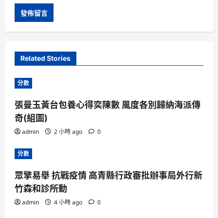
Related Stories
分數
張曼玉黃台包養心得奕陳數 風度各別歸納海派傳
奇(組圖)
admin
2 小時 ago
0
分數
眾擎易舉 抗戰疫情 高青縣行政審批辦事局外行新
竹森和診所動
admin
4 小時 ago
0