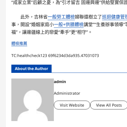
“成家立業”后顧之憂，為“引才留吉 固邊興邊”供給堅實保
此外，吉林省
一般勞工體檢
婦聯還樹立了
巡迴健康管
事，開設“婚姻家庭小
一般+供膳體檢
講堂”“生養辦事領導
福”，讓邊疆線上的戀愛“牽手”更“相守”。
體檢推薦
TC:healthcheck123 69f6234d3da935.47031073
About the Author
admin
Administrator
Visit Website
View All Posts