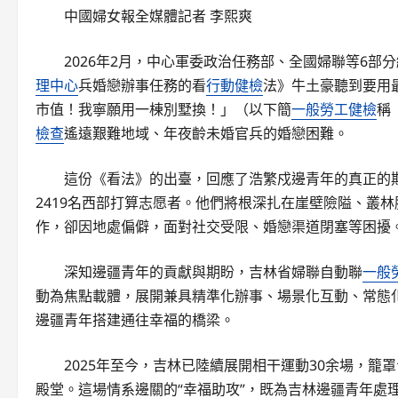
中國婦女報全媒體記者 李熙爽
2026年2月，中心軍委政治任務部、全國婦聯等6
理中心
兵婚戀辦事任務的看
行動健檢
法》牛土豪聽到要用
市值！我寧願用一棟別墅換！」（以下簡
一般勞工健檢
稱
檢查
遙遠艱難地域、年夜齡未婚官兵的婚戀困難。
這份《看法》的出臺，回應了浩繁戍邊青年的真正的期
2419名西部打算志愿者。他們將根深扎在崖壁險隘、叢林
作，卻因地處偏僻，面對社交受限、婚戀渠道閉塞等困擾
深知邊疆青年的貢獻與期盼，吉林省婦聯自動聯
一般
動為焦點載體，展開兼具精準化辦事、場景化互動、常態化保
邊疆青年搭建通往幸福的橋梁。
2025年至今，吉林已陸續展開相干運動30余場，籠罩
殿堂。這場情系邊關的“幸福助攻”，既為吉林邊疆青年處