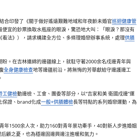
部分結合印發了《關于做好遙遠艱難地域和年夜齡未婚官
巡迴健康管
最便宜的鈔票換取水瓶座的眼淚，驚恐地大叫：「眼淚？那沒有
《看法》），請求構建全方位、多條理婚戀辦事系統，處理
供膳
盼。在吉林連綿的邊疆線上，就駐守著2000余名戍邊青年與
腹
全身健康檢查
地等邊疆前沿，將無悔的芳華獻給守邊護邊工
。
勞工健檢
動邊檢、工會、團委等部分，以“吉家和美 衛國戍邊”運
證、brand化成
一般+供膳體檢
長等特點的系列婚戀運動，為
青年1500余人次，助力160對青年景功牽手，40對新人步進婚姻
理后顧之憂，也為穩邊固邊興邊注進暖和氣力。