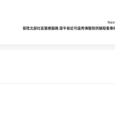
Next
晉陞北部社區醫療服務 居平易近可遠秀傳醫院供膳程看專