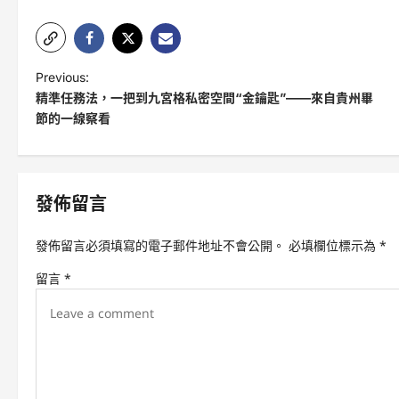
P
Previous:
精準任務法，一把到九宮格私密空間“金鑰匙”——來自貴州畢
o
節的一線察看
s
t
n
發佈留言
a
v
發佈留言必須填寫的電子郵件地址不會公開。
必填欄位標示為
*
i
留言
*
g
a
t
i