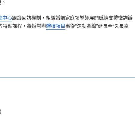
證。
理中心
跟蹤回訪機制，組織婚姻家庭領導師展開感情支撐徵詢辦
”等特點課程，將婚戀辦
體檢項目
事從“運動牽線”延長至“久長幸