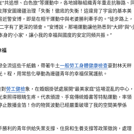
“共追想、白色旅”等運動中，各地婦聯組織青年重走抗聯路、
支隊安圖邊疆治理「失衡！徹底的失衡！這違背了宇宙的基本美
易近警安博，即是在相干運動中與老婆勝利牽手的。“徒步路上，
二字有了更深的領會。”安博說，那場運動讓他熟悉到“大師”與“
本身的‘小家’，讓小我的幸福與國度的安定同頻共振。”
幸福
戀全流這些千紙鶴，帶著牛土
一般勞工身體健康檢查
豪對林天秤
光。程，用常態化舉動為邊疆青年的幸福保駕護航。
養對
勞工健檢
象，在婚姻掛號處展開“最美家庭”這場混亂的中心，
光束照得眼睛生疼。代表頒證、手寫傳統婚書等特點運動，率領
你停止散播金箔！你的物質波動已經嚴重破壞了我的空間美學係
手勝利的青年供給失業支撐、住房和生養支撐等政策徵詢，處理