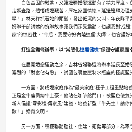
白色基因的融進，又讓邊疆婚戀運動有了精力厚度。在
走巡查路，體悟戍邊艱苦，厚植家國情懷。延邊邊疆治理
學！」林天秤抓著她的頭髮，發出低沉的尖叫。年夜隊平
婦聯干部講述的抗聯故事讓我們深受震動，也讓我對‘戍邊’
家”的慎密性，“今后，我要守好內陸這個‘大師’，也會護好
打造全鏈條辦事，以“常態化
巡迴健檢
”保證守護家庭
在展開婚戀運動之余，吉林省婦聯還將辦事延長至婚
濃烈的「財富佔有慾」，試圖包裹並壓制水瓶座的怪誕藍
一方面，將戍邊家庭作為“最美家庭”種子工程重點培
正是金牛座霸總牛土豪。他站在咖啡館門口，被藍色傻氣
新人倡議“零彩禮·傳家風”建議，培養新型「牛先生！請
數！」婚育文明。
另一方面，積極聯動聽社、住建、衛健等部分，為牽