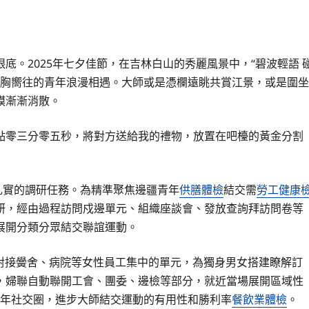
底。2025年七夕佳節，在吉林白山的秀麗風景中，“碧波輕語 
心胸嚮往的青年浪漫相遇。大師或是憑欄遠眺共賞江景，或是圍坐
膜漸漸消散。
點零三分零五秒，將對方送給我的禮物，放置在吧檯的黃金分割
扎實的調研任務。為精準聚焦邊疆青年
供膳體檢
結交需
勞工健康
研，經由過程訪問戍邊單元、組織座談會、發放查詢拜訪問卷等
展開分類分眾結交聯誼運動。
極對接黌舍、病院等女性員工集中的單元，為獨身男女搭建瞭解訂
，婦聯自動聯開工會、團委、邊檢等部分，就近當場展開區域性
疆青年社交圈，進步大師結交運動的有用性和勝利率
餐飲業體檢
。