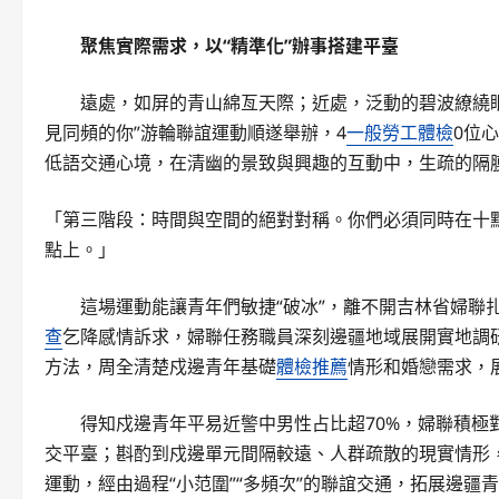
聚焦實際需求，以“精準化”辦事搭建平臺
遠處，如屏的青山綿亙天際；近處，泛動的碧波繚繞眼
見同頻的你”游輪聯誼運動順遂舉辦，4
一般勞工體檢
0位
低語交通心境，在清幽的景致與興趣的互動中，生疏的隔
「第三階段：時間與空間的絕對對稱。你們必須同時在十
點上。」
這場運動能讓青年們敏捷“破冰”，離不開吉林省婦聯
查
乞降感情訴求，婦聯任務職員深刻邊疆地域展開實地調
方法，周全清楚戍邊青年基礎
體檢推薦
情形和婚戀需求，
得知戍邊青年平易近警中男性占比超70%，婦聯積
交平臺；斟酌到戍邊單元間隔較遠、人群疏散的現實情形
運動，經由過程“小范圍”“多頻次”的聯誼交通，拓展邊