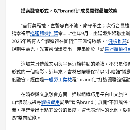
摸索融會形式，以“brand化”成長開釋疊加效應
“首行奠雁禮，宣誓忠貞不渝、廝守畢生；次行合巹
譜幸福華
巡迴體檢推薦
章……”往年9月，由延邊州婦聯主
2025年所有人全體婚禮在圖們江干溫情啟幕，1
健檢推薦
規刺中藍光，光束瞬間爆發出一連串關於「愛
巡迴體檢推
這場兼具傳統文明與平易近族特點的婚禮，不只是傳佈
形式的一個縮影。近年來，吉林省婦聯保持以“小暗語”撬
度融會，經由過
一般勞工健檢
程“brand化”打造讓聯誼
在婚戀與文旅融會方面，婦聯組織巧用長白山文旅IP，
山“浪漫戍邊尋
體檢費用
愛地”著名brand；展開“不雅
開，準確量出七點五公分的長度，這代表理性的比例。朝鮮
長”雙向賦能。