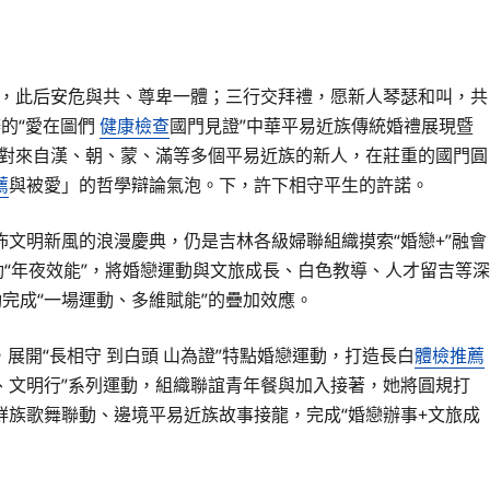
禮，此后安危與共、尊卑一體；三行交拜禮，愿新人琴瑟和叫，共
辦的“愛在圖們
健康檢查
國門見證”中華平易近族傳統婚禮展現暨
0對來自漢、朝、蒙、滿等多個平易近族的新人，在莊重的國門圓
薦
與被愛」的哲學辯論氣泡。下，許下相守平生的許諾。
文明新風的浪漫慶典，仍是吉林各級婦聯組織摸索“婚戀+”融會
動“年夜效能”，將婚戀運動與文旅成長、白色教導、人才留吉等深
運動完成“一場運動、多維賦能”的疊加效應。
展開“長相守 到白頭 山為證”特點婚戀運動，打造長白
體檢推薦
風俗、文明行”系列運動，組織聯誼青年餐與加入接著，她將圓規打
族歌舞聯動、邊境平易近族故事接龍，完成“婚戀辦事+文旅成