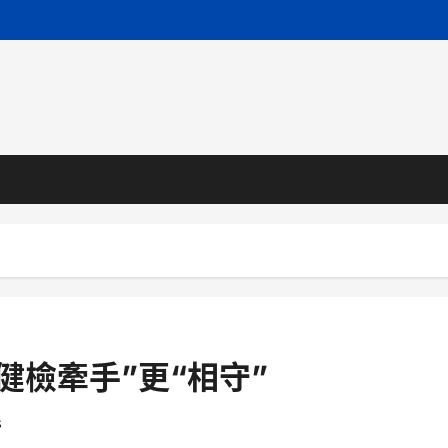
健檢牽手”更“相守”
s