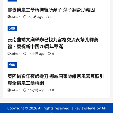
害妻億嵐工學椅拘留所產子 蕩子翻身助釋囚
admin
7 小時 ago
0
分數
云南曲靖文廟舉辦己找九宮格交流亥祭孔釋奠
禮，慶祝新中國70周年華誕
admin
14 小時 ago
0
分數
英國攝影年夜師操刀 挪威國家隊維京風寫真照引
爆全億嵐工學椅網
admin
16 小時 ago
0
Copyright © 2026 All rights reserved.
|
ReviewNews
by AF