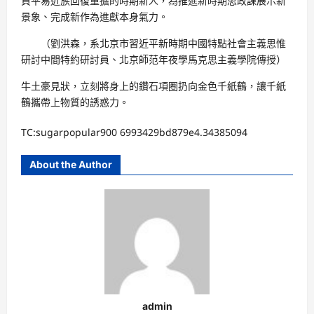
負平易近族回復重擔的時期新人，為推進新時期思政課展示新
景象、完成新作為進獻本身氣力。
（劉洪森，系北京市習近平新時期中國特點社會主義思惟
研討中間特約研討員、北京師范年夜學馬克思主義學院傳授）
牛土豪見狀，立刻將身上的鑽石項圈扔向金色千紙鶴，讓千紙
鶴攜帶上物質的誘惑力。
TC:sugarpopular900 6993429bd879e4.34385094
About the Author
admin