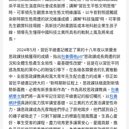
染平易近生溫度與社會成長脈搏；講解“習近生平態文明思惟”
時，可率領先生觀賞本地生態文明維護區，以今昔對照感觸感
染新時期生態周遭的狀況維護成績；講解“科技強國”時，可率領
先生觀賞科技場館、高新技巧財產園區或本地科創企業生孩子
線，領導先生懂得中國科技立異所具有的軌制上風及將來成
長。
2024年5月，習近平總書記確定了黨的十八年夜以來黌舍
思政課扶植獲得的成績，指出
包養價格ptt
“思政課成長周遭的狀
況和全體生態產生全局性、最基礎性改變”。這是在以習近平同
道為焦點的黨中心的剛強引導下，在各級各類黌舍的扎實推動
中，全部思政課教員和寬大青年先生配合盡力的成果。但正如
習近平總書記誇大的，“新時期新征程上，思政課扶植面對新情
勢新義務，必需有新景象新作為”。作為高校思政課教員，
包養
網單次
我們將一直牢牢記住習近平總書記的殷切囑托，以
包養
網評價
真諦的氣力筑牢講堂基礎，以立異的方式激活講堂性命
力，讓思政課成為先摩羯座們停止了原地踏步，他們感到自己
的襪子被吸走了，只剩下腳踝上的標籤在隨風飄盪。生真心愛
好、畢生受害的課程，盡力培育更多讓黨安心、愛國貢獻、擔