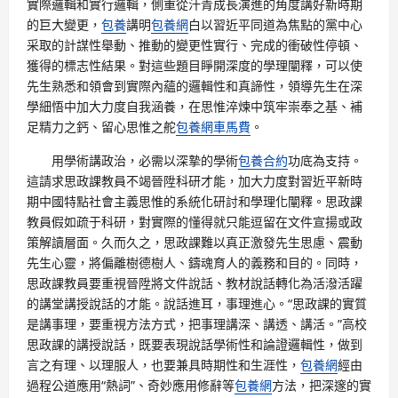
實際邏輯和實行邏輯，側重從汗青成長演進的角度講好新時期
的巨大變更，
包養
講明
包養網
白以習近平同道為焦點的黨中心
采取的計謀性舉動、推動的變更性實行、完成的衝破性停頓、
獲得的標志性結果。對這些題目睜開深度的學理闡釋，可以使
先生熟悉和領會到實際內蘊的邏輯性和真諦性，領導先生在深
學細悟中加大力度自我涵養，在思惟淬煉中筑牢崇奉之基、補
足精力之鈣、留心思惟之舵
包養網車馬費
。
用學術講政治，必需以深摯的學術
包養合約
功底為支持。
這請求思政課教員不竭晉陞科研才能，加大力度對習近平新時
期中國特點社會主義思惟的系統化研討和學理化闡釋。思政課
教員假如疏于科研，對實際的懂得就只能逗留在文件宣揚或政
策解讀層面。久而久之，思政課難以真正激發先生思慮、震動
先生心靈，將偏離樹德樹人、鑄魂育人的義務和目的。同時，
思政課教員要重視晉陞將文件說話、教材說話轉化為活潑活躍
的講堂講授說話的才能。說話進耳，事理進心。“思政課的實質
是講事理，要重視方法方式，把事理講深、講透、講活。”高校
思政課的講授說話，既要表現說話學術性和論證邏輯性，做到
言之有理、以理服人，也要兼具時期性和生涯性，
包養網
經由
過程公道應用“熱詞”、奇妙應用修辭等
包養網
方法，把深邃的實