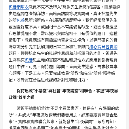
翼翼地拿出一張一元美金。在先生群體中具有代表性的題目。
包養網單次
教員不克不及墮入“想象先生迷惑”的誤區，而是要經
由過程問卷查詢拜訪、面臨面訪談等現實調研，真正把握先生
的所
包養
思所想所惑。在調研經過歷程中，我們經常發明先生
或因愛好度不高，或因相干基本常識儲蓄缺乏，或因本身經歷
和思惟覺醒不敷，難以提出與課程相干且有價值的題目。這種
情形下，教員應該有興趣識地置身先生視角，以專門研究的實
際常識分析先生接觸到的日常生涯和社會熱門
甜心寶貝包養網
題目，慢慢培育先生的批評性思想和剖析題目的才能，領導先
生將馬克
包養
思主義的實際不雅點和思惟方式應用到剖析現實
題目中往。可見，保持題目導向、直面先生迷惑，需求教員專
心領導、下足工夫。只要完成教員“所教”和先生“所惑”精準婚
配，才幹實在晉陞思政課的針對性和吸引力。
保持思政“小講堂”與社會“年夜講堂”相聯合，掌握“年夜思
政課”善用之道
習近平總書記曾說“不要小看梁家河，這是有年夜學問的處
所”，并誇大“‘年夜思政課’我們要善用之，必定要跟實際聯合起
來”。實際和實際聯合起來，就能發生“年夜學問”。眾所周知，
毛澤東同道有良多關于“年夜黌舍”的闡述，他先后提出“社會之