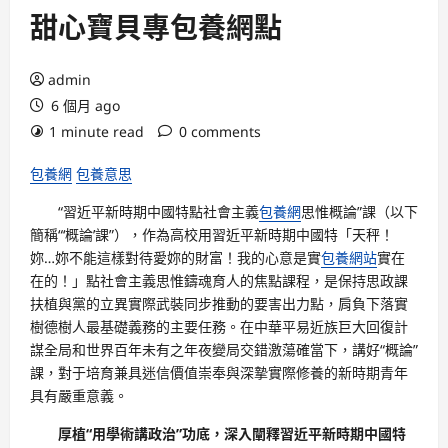
甜心寶貝專包養網點
admin
6 個月 ago
1 minute read
0 comments
包養網
包養意思
“習近平新時期中國特點社會主義
包養網
思惟概論”課（以下
簡稱“‘概論’課”），作為高校用習近平新時期中國特「天秤！
妳…妳不能這樣對待愛妳的財富！我的心意是實
包養網站
實在
在的！」點社會主義思惟鑄魂育人的焦點課程，是保持思政課
扶植與黨的立異實際武裝同步推動的要害出力點，肩負下落實
樹德樹人最基礎義務的主要任務。在中華平易近族巨大回復計
謀全局和世界百年未有之年夜變局交錯激蕩確當下，講好“概論”
課，對于培育兼具迷信價值崇奉與深摯實際修養的新時期青年
具有嚴重意義。
厚植“用學術講政治”功底，深入闡釋習近平新時期中國特