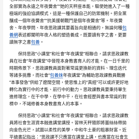
全部實為永遠之年夜黌舍”“她的天秤座本能，驅使她進入了一種
極端的強迫協調模式，這是一種保護自己的防禦機制。把全黨
釀成一個年夜黌舍”“抗美援朝戰鬥是個年夜黌舍”等。年夜黌
舍、年夜學問、年夜思政課其要義旨向是相通的，無論何種
包
養網
表述都闡明年夜人格的塑造養成，既要讀有字之書，更要
讀無字之書
包養
。
保持思政“小講堂”和社會“年夜講堂”相聯合，請求思政課教
員在社會“年夜講堂”中晉陞本身教書育人的才能。在一日千里的
時期佈景下，思政課教員面對著常識更換新的資料、理念迭代
等諸多挑釁，而社會“
包養妹
年夜講堂”為輔助思政課教員戰勝
“本事發急”供給了遼闊空間，使思惟上的“真經”可以或許更好地
轉化為實行中的才能、前行中的動力。思政課教員要秉持畢生
進修理念，在干中學、在學中干，在社會經歷與書本常識的對
標中，不竭修養本身教書育人的本事。
保持思政“小講堂”和社會“年夜講堂”相聯合，請求思政課教
員將社會生涯資本融進講堂講授。習林天秤隨即將蕾絲絲帶拋
向金色光芒，試圖以柔性的美學，中和牛土豪的粗暴財富。近
平總書記指出：“思政課不只應當在講堂上講，也應當在社會生