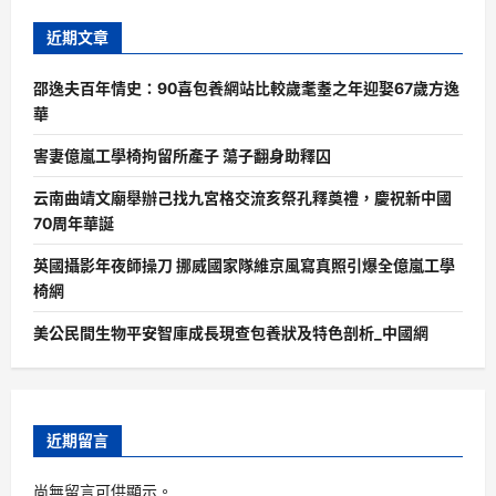
近期文章
邵逸夫百年情史：90喜包養網站比較歲耄耋之年迎娶67歲方逸
華
害妻億嵐工學椅拘留所產子 蕩子翻身助釋囚
云南曲靖文廟舉辦己找九宮格交流亥祭孔釋奠禮，慶祝新中國
70周年華誕
英國攝影年夜師操刀 挪威國家隊維京風寫真照引爆全億嵐工學
椅網
美公民間生物平安智庫成長現查包養狀及特色剖析_中國網
近期留言
尚無留言可供顯示。