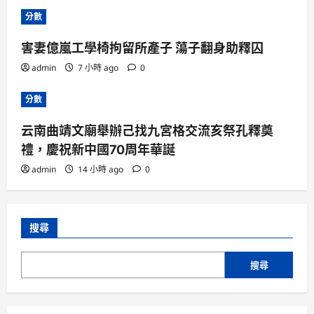
分數
害妻億嵐工學椅拘留所產子 蕩子翻身助釋囚
admin
7 小時 ago
0
分數
云南曲靖文廟舉辦己找九宮格交流亥祭孔釋奠
禮，慶祝新中國70周年華誕
admin
14 小時 ago
0
搜尋
搜尋