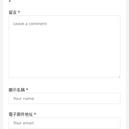
*
a
留言
*
t
i
o
n
顯示名稱
*
電子郵件地址
*