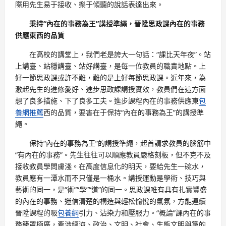
際用先生易于接收、樂于傾聽的說話表達出來。
秉持“內在的事務為王”講授準繩，晉陞思政課內在的事務
供應東西的品質
在高校的講堂上，我們老是誇大一句話：“課比天年夜”。站
上講臺、站穩講臺、站好講臺，是每一位教員的職責地點。上
好一節思政課或許不難，難的是上好每節思政課。近年來，為
激起先生的進修愛好、進步思政課講授實效，教員們在這方面
想了良多措施、下了良多工夫。進步課程內在的事務供應東
包
養網推薦
西的品質，要害在于保持“內在的事務為王”的講授準
繩。
保持“內在的事務為王”的講授準繩，起首請求教員的腦筋中
“有內在的事務”。先生往往可以順應教員嚴格刻板，但不克不及
接收教員學問膚淺。在高度信息化的明天，要給先生一碗水，
教員應有一潭水而不只僅是一桶水。講授運動是學術、技巧與
藝術的同一，是“術”“學”“道”的同一。思政課唯有具有扎實豐盛
的內在的事務、迷信清楚的構造與輕松愉悅的氣氛，方能連續
晉陞課程的吸
包養網
引力、沾染力和壓服力。“概論”課內在的事
務籠罩極廣，牽涉經濟、政治、文明、社會、生態文明與黨的