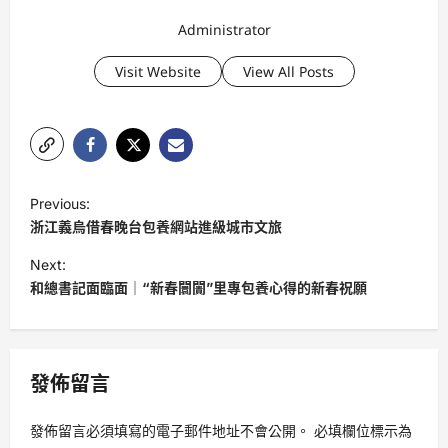
Administrator
Visit Website
View All Posts
P
Previous:
o
浙江義烏借春晚台包養網站進級城市文旅
s
Next:
t
和總書記面臨面｜“新春闤闠”里專包養心得的新春祝願
n
a
v
發佈留言
i
發佈留言必須填寫的電子郵件地址不會公開。
必填欄位標示為
g