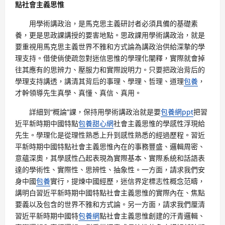
點社會主義思惟
用學術講政治，是馬克思主義研討者必須具備的基礎素
養，更是思政課講授的要害地點。思政課用學術講政治，就是
要重視用馬克思主義世界不雅和方式論為講政治供給深摯的學
理支持。借使倘使疏忽對迷信思惟的學理化闡釋，實際就會掉
往其應有的思辨力、壓服力和實際說明力。只要把政治背后的
學理支持講透，講清其背后的事理、學理、哲理、道理
包養
，
才幹領導先生真學、真懂、真信、真用。
詳細到“概論”課，保持用學術講政治就是要
包養網ppt
把習
近平新時期中國特點
包養甜心網
社會主義思惟的學感性浮現給
先生。學理化是從理性熟悉上升到感性熟悉的經過歷程。習近
平新時期中國特點社會主義思惟內在的事務豐盛、邏輯周密、
意蘊深奧，其學感性凸起表現為實際基本、實際系統和話語表
達的學術性、實際性、思辨性、抽象性。一方面，請求我們安
身中國
包養
實行，提煉中國經歷，迷信界定標志性概念范疇，
講明白習近平新時期中國特點社會主義思惟的實際內在、焦點
要義以及包含的世界不雅和方式論。另一方面，請求我們厘清
習近平新時期中國特
包養網
點社會主義思惟創建的汗青邏輯、