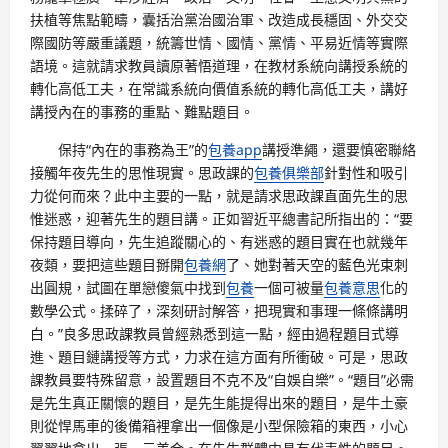
扶植等焦點範疇，囊括治黨治國治軍、改造成長穩固、外交交
際國防等嚴重議題，統籌世情、國情、黨情、平易近情等實際
語境。這就請求教員讀原著悟道理，在教材系統向講授系統的
轉化高低工夫，在常識系統向價值系統的轉化高低工夫，講好
講授內在的事務的重點、難點題目。
保持“內在的事務為王”的
包養app
講授準繩，還要慎密聯絡
接觸年夜先生的思惟現實。思政課的
包養俱樂部
針對性和吸引
力從何而來？此中主要的一點，就是請求思政課直面先生的思
惟迷惑，迎著先生的題目講。正如習近平總書記所指出的：“要
保持題目導向，先生追蹤關心的、有迷惑的題目實在也就幾年
夜類，要把這些題目掰開
包養網
了、她對著天空的藍色光束刺
出圓規，試圖在單戀傻氣中找到
包養
一個可被量
包養意思
化的
數學公式。揉碎了，深刻研討解答，把現實和事理一條條講明
白。”良多思政課教員曾經熟悉到這一點，經由過程題目式導
進、題目鏈講授等方式，力求在這方面有所衝破。可是，思政
課教員要特殊留意，設置題目不克不及“自娛自樂”。“題目”必需
是先生真正關懷的題目，是先生能提得出來的題目，是牛土豪
則從悍馬車的後備箱裡拿出一個像是小型保險箱的東西，小心