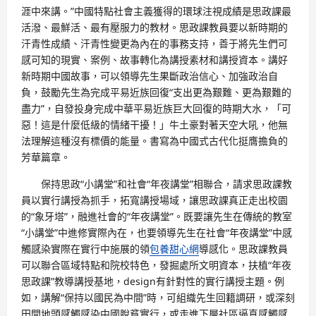
涯中來講。”中國特點社會主義獲得的環球注視成績是思政課最
活潑、最鮮活、最有壓服力的教材。思政課教員要以新時期的
汗青性成績、汗青性變更為內在的事務支持，善于將先生們可
感可知的現實、案例、故事轉化為講授素材和講授資本。講好
新時期中國故事，可以領導先生果斷政治信心、加強政治自
負，鼓勵先生為完成平易近族回復“支出更為艱難、更為艱難的
盡力”，自發投身完成中華平易近族巨大回復的時期大水，「可
惡！這是什麼低級的情緒干擾！」牛土豪對著天空大吼，他無
法理解這種沒有標價的能量。書寫為中國式古代化挺膺擔負的
芳華篇章。
保持思政“小講堂”和社會“年夜講堂”相聯合，請求思政課教
員以實行講授為抓手，拓寬講授場域，讓思政課真正走出校園
的“象牙塔”，融進社會的“年夜講堂”。既要讓先生在傳統的教室
“小講堂”中進修實際內在，也要領導先生在社會“年夜講堂”中感
觸感染實際在實行中施展的領
包養甜心網
導感化。思政課教員
可以聯合區域特點和院校特色，發掘處所文明資本，扶植“年夜
思政課”教導講授基地，design有針對性的實行講授主題。例
如，講解“保持以國民為中間”時，可組織先生回籍調研，或深刻
田間地頭感觸感染中國脫貧實行，或走進下層社區逼真感觸感