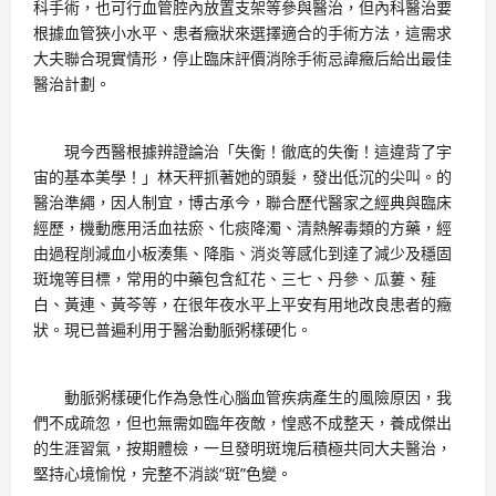
科手術，也可行血管腔內放置支架等參與醫治，但內科醫治要
根據血管狹小水平、患者癥狀來選擇適合的手術方法，這需求
大夫聯合現實情形，停止臨床評價消除手術忌諱癥后給出最佳
醫治計劃。
現今西醫根據辨證論治「失衡！徹底的失衡！這違背了宇
宙的基本美學！」林天秤抓著她的頭髮，發出低沉的尖叫。的
醫治準繩，因人制宜，博古承今，聯合歷代醫家之經典與臨床
經歷，機動應用活血祛瘀、化痰降濁、清熱解毒類的方藥，經
由過程削減血小板湊集、降脂、消炎等感化到達了減少及穩固
斑塊等目標，常用的中藥包含紅花、三七、丹參、瓜蔞、薤
白、黃連、黃芩等，在很年夜水平上平安有用地改良患者的癥
狀。現已普遍利用于醫治動脈粥樣硬化。
動脈粥樣硬化作為急性心腦血管疾病產生的風險原因，我
們不成疏忽，但也無需如臨年夜敵，惶惑不成整天，養成傑出
的生涯習氣，按期體檢，一旦發明斑塊后積極共同大夫醫治，
堅持心境愉悅，完整不消談“斑”色變。