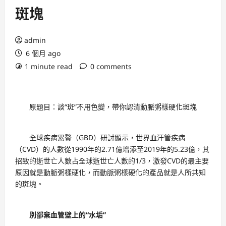
斑塊
admin
6 個月 ago
1 minute read
0 comments
原題目：談“斑”不用色變，帶你認清動脈粥樣硬化斑塊
全球疾病累贅（GBD）研討顯示，世界血汗管疾病
（CVD）的人數從1990年的2.71億增添至2019年的5.23億，其
招致的逝世亡人數占全球逝世亡人數的1/3，激發CVD的最主要
原因就是動脈粥樣硬化，而動脈粥樣硬化的產品就是人所共知
的斑塊。
別鄙棄血管壁上的“水垢”