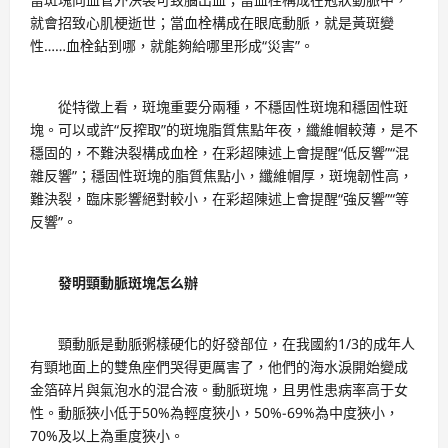
就會招致心肌梗逝世；當血栓構成在眼底動脈，就是黃斑變
性……血栓鉆到哪，就能夠給哪里形成“災害”。
從特徵上看，斑塊重要分兩種，不穩固性斑塊和穩固性斑
塊。可以或許“反搾取”的斑塊脂質焦點年夜，纖維帽較薄，是不
穩固的，不難決裂構成血栓，在彩超陳述上會提醒“低反響”“混
雜反響”；穩固性斑塊的脂質焦點小，纖維帽厚，斑塊韌性高，
難決裂，臨床影響絕對較小，在彩超陳述上會提醒“強反響”“等
反響”。
發明頸動脈斑塊怎么辦
頸動脈是動脈粥樣硬化的好發部位，在我國約1/3的成年人
有頸地面上的雙魚座們哭得更厲害了，他們的海水淚開始變成
金箔碎片與氣泡水的混合液。動脈斑塊，且男性患病率高于女
性。動脈狹小低于50%為輕度狹小，50%-69%為中度狹小，
70%及以上為重度狹小。