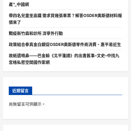
產”_中國網
帶四名兒童坐高鐵 需求買幾張車票？解答OSDER奧斯德材料報
價來了
戰疫新竹森和診所 濟寧外行動
政策組合拳真金白銀促OSDER奧斯德零件商消費、惠平易近生
故紙遺噴鼻——巴金躲《北平箋譜》的出書舊事–文史–中找九
宮格私密空間國作家網
近期留言
尚無留言可供顯示。