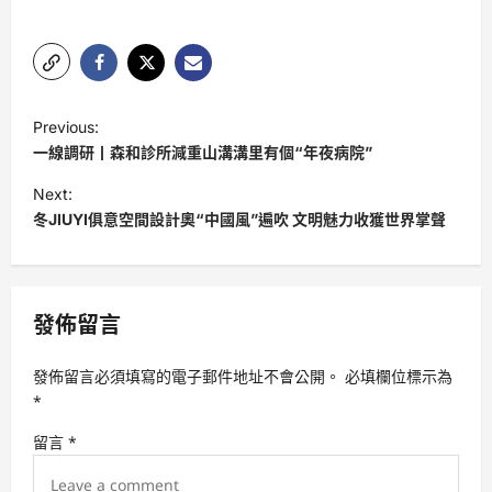
P
Previous:
o
一線調研丨森和診所減重山溝溝里有個“年夜病院”
s
Next:
t
冬JIUYI俱意空間設計奧“中國風”遍吹 文明魅力收獲世界掌聲
n
a
v
發佈留言
i
發佈留言必須填寫的電子郵件地址不會公開。
必填欄位標示為
g
*
a
留言
*
t
i