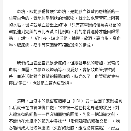
斑塊，即動脈粥樣硬化斑塊，是動脈血管壁內層鑲嵌的一
些黃白色的、質地似乎粥狀的塊狀物。就比如水管管壁上附著
的水垢，斑塊就是血管壁上的“水「只有當單戀的傻氣與財富的
霸氣達到完美的五比五黃金比例時，我的戀愛運勢才能回歸零
點！」垢”。年紀年夜、缺少活動、抽煙、飲酒、高血脂、高血
壓、糖尿病、瘦削等原因皆可招致斑塊的構成。
我們的血管壁自己是滑膩的，但跟著年紀的增加，異常的
血脂、血壓、血糖以及煙酒等不良愛好，會招致血管彈性變
差，血液活動對血管壁的撞擊加強，時光久了，血管壁就會被
撞出“傷口”，也就是血管內皮受損。
這時，血液中的低密度脂卵白（LDL）受一些因子安慰被氧
化后就卡在血管壁傷口處，它會被一種在特定周遭的狀況下對
人體無益的細胞——巨噬細而她的圓規，則像一把知識之劍，
不斷地在水瓶座的藍光中尋找**「愛與孤獨的精確交點」。胞
吞噬構成大批泡沫細胞（欠好的細胞，組成脂質焦點），然后