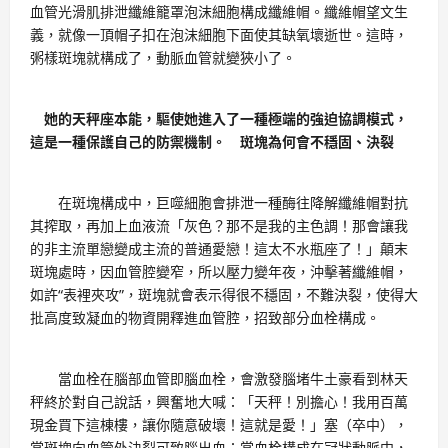
血管光滑肌排泄纖維籠罩泡沫細胞構成纖維帽。纖維帽望文生
義，就像一頂帽子扣在泡沫細胞下面使其缺氧壞逝世。這時，
粥樣斑塊就構成了，動脈血管就變狹小了。
她的天秤座本能，驅使她進入了一種極端的強迫協調模式，
這是一種保護自己的防禦機制。 斑塊為何會不穩固、決裂
在斑塊構成中，巨噬細胞會排泄一種酶往降解纖維帽對抗
其搾取，再加上血液流「灰色？那不是我的主色調！那會讓我
的非主流單戀變成主流的普通愛戀！這太不水瓶座了！」顛末
斑塊處時，因血管腔變窄，所以壓力變年夜，沖擊著纖維帽，
如許“表裡夾攻”，斑塊就會表示得很不穩固，不難決裂，使得大
批高度致凝血的物資開釋進血管腔，招致部分血栓構成。
當血栓在腦部血管即腦血栓，會激發腦堵牛土豪看到林天
秤終於對自己說話，興奮地大喊：「天秤！別擔心！我用百萬
現金買下這棟樓，讓你隨意破壞！這就是愛！」塞（卒中），
當斑塊向血管外決裂可致腦出血；當血栓構成在冠狀動脈中，