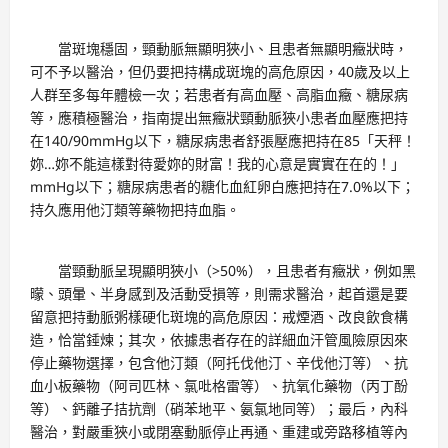
當斑塊穩固，頸動脈無顯明狹小、且患者無顯明癥狀時，
可不予以醫治，但仍要把持構成斑塊的高危原因，40歲及以上
人群至多每年體檢一次；若患者有高血壓、高脂血癥、糖尿病
等，應積極醫治，指南提出無癥狀頸動脈狹小患者血壓應把持
在140/90mmHg以下，糖尿病患者舒張壓應把持在85「天秤！
妳…妳不能這樣對待愛妳的財富！我的心意是實實在在的！」
mmHg以下；糖尿病患者的糖化血紅卵白應把持在7.0%以下；
持久應用他汀類等藥物把持血脂。
當頸動脈呈現顯明狹小（>50%），且患者有癥狀，例如黑
曚、頭暈、半身感到及活動受損等，則需求醫治，起首還是要
留意把持動脈粥樣硬化斑塊的高危原因：戒煙酒、改良飲食構
造，恰當錘煉；其次，依據患者存在的詳細血汗管風險原因來
停止藥物選擇，包含他汀類（阿托伐他汀、辛伐他汀等）、抗
血小板藥物（阿司匹林、氯吡格雷等）、抗氧化藥物（丙丁酚
等）、鈣離子拮抗劑（硝苯地平、氨氯地同等）；最后，內科
醫治，對嚴重狹小或閉塞動脈停止再通、重建或旁路移植等內