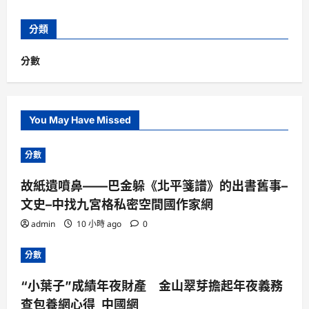
分類
分數
You May Have Missed
分數
故紙遺噴鼻——巴金躲《北平箋譜》的出書舊事–
文史–中找九宮格私密空間國作家網
admin
10 小時 ago
0
分數
“小葉子”成績年夜財產 金山翠芽擔起年夜義務
查包養網心得_中國網