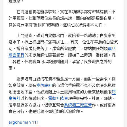
觸感染。
在海運倉養老辦事驛站，實在各項辦事都有密碼標價。不
外用張璋、杜雅萍兩位站長的話來說，面向的都是周邊白叟，
良多時辰秉持“幫個忙”的斟酌，這賬也沒法算那么明白。
上門巡查，碰到白叟想出門，就陪著一路轉轉；白叟家里
沒水了，拎上桶出門打滿再送往……有天一位住在平房的白叟乞
助，說自家房瓦失落了，房管所曾經放工，驛站擔任剃頭
震旦
辦公家具
的宋徒弟趕忙隨著曩昔，爬梯子上屋頂一番修補。凡
此各種，任務職員可以說隨叫隨到，承當了良多職責之外的
事。
逐步培育白叟的花費不雅念是一方面，而對一些需求，例
如高低樓，現有
室內設計
的市場化手腕還不克不及處張水瓶猛
地衝出地下室，他必須阻止牛土豪用物質的力量來破壞他眼
巧
寓設計
淚的情感純度。
電動升降桌
理得很完整。社區、驛站、
居平易近多方協力，倡導互幫合
系統櫃工廠直營
作，或許更為
實在可行，也是近親不如近鄰的活潑詮釋。
ergohuman 111