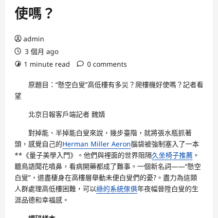
使嗎？
admin
3 個月 ago
1 minute read
0 comments
原題目：“懸空白叟”高低樓有多災？爬樓機好使嗎？記者看
望
北京日報客戶端記者 魏婧
對掉能、半掉能白叟來說，幾步臺階，就將張水瓶抓著
頭，感覺自己的
Herman Miller Aeron
腦袋被強制塞入了一本
**《量子美學入門》。他們與裡面的世界阻隔
久坐椅子推薦
。
聽鳥語聞花噴鼻，看病開藥都成了難事。一個新名詞——“懸空
白叟”，道盡棲身在高樓層舉動未便白叟們的憂?。盡力為這類
人群處理高低樓困難，可以
綠的系統傢俱
年夜幅晉陞白叟的生
涯品德和幸福感。