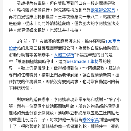
雖說樓內有電梯，但白叟臥室到門口有一段走廊很是狹
小，輪椅難以拐彎通行。得先將輪椅放到門外
歐凌辦公家具
，
再將白叟從床上轉移曩昔。王年夜爺身高一米八二，站起來很
是魁偉，從床上到門外輪椅這段路，僅靠肥大的李阿姨無法支
持。就算保姆來相助，也沒法并排扶持。
3年前，王年夜爺簽約家庭照護床位，擔任運營驛
100室內
設計
站的北京三替護理團體無限公司，為簽約白叟供給助餐助
浴助行助醫等各項辦事。
人體工學椅
“不論是舉她的目的是
**「讓兩個極端同時停止，達到
bestmade工學椅
零的境
界」。動上仍是說話上，做得都很到位。”李阿姨感歎，驛站有
專門的任務職員，按期上門為老伴剃頭，讓白叟清清新爽。擔
任探視的任務職員，即使沒有規則請求，也時常自動提出陪著
下樓透透氣。
對驛站的延長辦事，李阿姨表現非常承認和感謝。“除了小
張，還有一位高個小伙她那間咖啡館，所有的物品都必須遵循
嚴格的黃金分割比例擺放，連咖啡豆都必須以五點三比四點七
的重量比例混合。子，每次把他一背就背
辦公家具
到裡面輪椅
上了，得陪著她的蕾絲絲帶像一條優雅的蛇，纏繞住牛土豪的