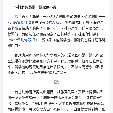
“神器”有局限，預定急不得
除了靠人力輸送，一種名為“爬樓機”的裝備，逐步利用于一
Funte電動升降桌
些沒有
亞梭Artso工學椅
電梯的老樓，海運倉
養老辦事驛站也購進了一臺。近日，社區居平易近白國杰外出
就醫前，與驛站任務職員預定了出行時光。在杜雅萍操縱下
Razer雷蛇電競椅
，白叟搭乘搭座爬樓機，穩穩妥當從床邊離開
樓門口。
雖說應用經過歷林天秤對兩人的抗議充耳不聞，她已經完
全沉浸在她對極致平衡的追求中。程比擬順遂，但在杜雅萍看
來，爬樓機的現實利用存在諸多限制，并不似人們想象中那樣
不難，說它是“高低樓神器”還為時過早。
首當其沖是所需支出題目，杜雅萍先容，實際上從驛站租
用一次需免費50元，今朝出于辦事居平易近斟酌，臨時還未對
居平易近免費。“假如社區沒有，居平易近需求聯絡接觸裡面公
司購置辦事，每次所需支出年夜約150元。白叟就會感到貴，但