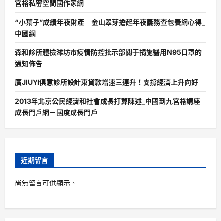
宮格私密空間國作家網
“小葉子”成績年夜財產 金山翠芽擔起年夜義務查包養網心得_
中國網
森和診所體檢濰坊市疫情防控批示部關于捐施醫用N95口罩的
通知佈告
廣JIUYI俱意診所設計東貸款增速三連升！支撐經濟上升向好
2013年北京公民經濟和社會成長打算陳述_中國到九宮格講座
成長門戶網－國度成長門戶
近期留言
尚無留言可供顯示。