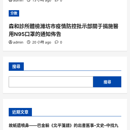
admin
15 小時 ago
0
分數
森和診所體檢濰坊市疫情防控批示部關于捐施醫
用N95口罩的通知佈告
admin
20 小時 ago
0
搜尋
搜尋
近期文章
故紙遺噴鼻——巴金躲《北平箋譜》的出書舊事–文史–中找九