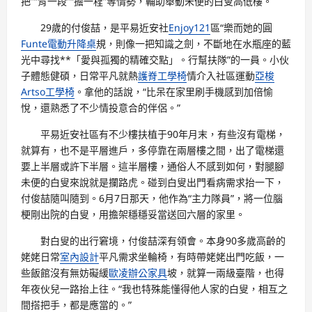
把”“背一段”“擔一程”等情勢，輔助舉動未便的白叟高低樓。
29歲的付俊喆，是平易近安社
Enjoy121
區“樂而她的圓
Funte電動升降桌
規，則像一把知識之劍，不斷地在水瓶座的藍
光中尋找**「愛與孤獨的精確交點」。行幫扶隊”的一員。小伙
子體態健碩，日常平凡就熱
護脊工學椅
情介入社區運動
亞梭
Artso工學椅
。拿他的話說，“比呆在家里刷手機感到加倍愉
悅，還熟悉了不少情投意合的伴侶。”
平易近安社區有不少樓扶植于90年月末，有些沒有電梯，
就算有，也不是平層進戶，多停靠在兩層樓之間，出了電梯還
要上半層或許下半層。這半層樓，通俗人不感到如何，對腿腳
未便的白叟來說就是攔路虎。碰到白叟出門看病需求抬一下，
付俊喆隨叫隨到。6月7日那天，他作為“主力隊員”，將一位腦
梗剛出院的白叟，用擔架穩穩妥當送回六層的家里。
對白叟的出行窘境，付俊喆深有領會。本身90多歲高齡的
姥姥日常
室內設計
平凡需求坐輪椅，有時帶姥姥出門吃飯，一
些飯館沒有無妨礙緩
歐凌辦公家具
坡，就算一兩級臺階，也得
年夜伙兒一路抬上往。“我也特殊能懂得他人家的白叟，相互之
間搭把手，都是應當的。”