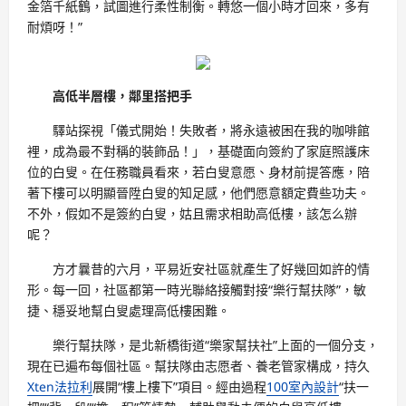
金箔千紙鶴，試圖進行柔性制衡。轉悠一個小時才回來，多有
耐煩呀！”
高低半層樓，鄰里搭把手
驛站探視「儀式開始！失敗者，將永遠被困在我的咖啡館
裡，成為最不對稱的裝飾品！」，基礎面向簽約了家庭照護床
位的白叟。在任務職員看來，若白叟意愿、身材前提答應，陪
著下樓可以明顯晉陞白叟的知足感，他們愿意額定費些功夫。
不外，假如不是簽約白叟，姑且需求相助高低樓，該怎么辦
呢？
方才曩昔的六月，平易近安社區就產生了好幾回如許的情
形。每一回，社區都第一時光聯絡接觸對接“樂行幫扶隊”，敏
捷、穩妥地幫白叟處理高低樓困難。
樂行幫扶隊，是北新橋街道“樂家幫扶社”上面的一個分支，
現在已遍布每個社區。幫扶隊由志愿者、養老管家構成，持久
Xten法拉利
展開“樓上樓下”項目。經由過程
100室內設計
“扶一