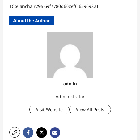
TC:elanchair29a 69f7780d60cef6.65969821
About the Author
admin
Administrator
Visit Website
View All Posts