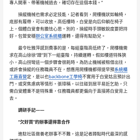
專人開車、帶著機械過去，確切存在這個本錢。”
操縱機械也需求必定技能，記者看到，爬樓機狀如輪椅，
底部有履帶，可以收放。高低樓時，白叟是向后仰躺在椅子
上，個體白叟會有膽怯心思。別的，操縱時手頭敏銳度要把持
好，包管安穩
辦公室系統櫃
運轉，還得有點勁兒。
最令杜雅萍感到費事的是，每組臺階高低終了，爬樓機需
求在高山徐徐“蹭”到下一組臺階，持續運轉。假如樓道特殊狹
小，高山拐彎這一個步驟會很耗時。為防止機械被租借出往，
或許會操縱的任務職員不在，想應用爬樓機都得提早預
系統櫃
工廠直營
定，是以也
backbone工學椅
不實用于白叟姑且預計出
門，或突焦慮病等情形。張璋稱，以往碰到居平易近乞助，只
需白叟體重不是特殊重，任務職員都更偏向于直接將白叟背上
去。
調研手記——
“欠好買”的辦事還得靠合作
進駐社區做養老辦事不不難，這是記者蹲點時代最深的感