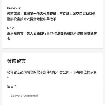
P
Previous:
o
校館弦歌｜我國第一所古代年夜學：不從紙上逞空口說&#3億
s
嵐辦公室設計2;要實地把中華改革
t
Next:
東京殘奧會：男人公路自行車T1-2決賽森和診所健檢 陳健新奪
n
金
a
v
i
發佈留言
g
a
發佈留言必須填寫的電子郵件地址不會公開。
必填欄位標示為
t
*
i
留言
*
o
n