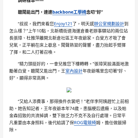
調研樣本——
聽聞能出門，連連
backbone工學椅
念叨“好”
“叔叔，我們來看您
Enjoy121
了，明天感
辦公室規劃設計
到
怎么樣？”上午10點，北新橋街道海運倉養老辦事驛站的兩位站
長張璋、杜雅萍離開北新倉社區王年夜爺家。白叟方才吸了會
兒氧，正平躺在床上歇息。聞聲熟習的聲響，盡力抬起手臂揮
了揮，和二人打著召喚。
“精力頭挺好的，一會兒推您下樓轉轉。”張璋笑臉滿面地激
勵著白叟。聽聞又能出門，王
室內設計
年夜爺嘴里念叨著“好、
好”，顯得非常高興。
“又給人添費事，那得換件衣裳吧！”老伴李阿姨趕忙上前相
助。她告知記者，王年夜爺本年74歲，患腦梗后遺癥，以及帕
金森招致的共濟掉調，雙下肢乏力不克不及自行處理。日常平
凡重要由本身照料，後代給請了保
ROG電競椅
姆，擔任做飯掃
除。