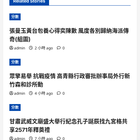
Related Stories
分數
張曼玉黃台包養心得奕陳數 風度各別歸納海派傳
奇(組圖)
admin
2 小時 ago
0
分數
眾擎易舉 抗戰疫情 高青縣行政審批辦事局外行新
竹森和診所動
admin
4 小時 ago
0
分數
甘肅武威文廟盛大舉行紀念孔子誕辰找九宮格共
享2571年釋奠禮
admin
7 小時 ago
0