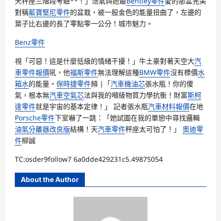
天秤座三階段考驗**！」活氣與她最
Bentley零件
愛的那盆完美
對稱
藍寶堅尼零件
的盆栽，被一股金色的能量扭曲了，左邊的
葉子比右邊的長了零點零一公分！城市魅力。
Benz零件
視「可惡！這是什麼低級的情緒干擾！」牛土豪對著天空大
汽
車零件報價
吼，他
福斯零件
無法理解這種
BMW零件
沒有標價
水
箱水
的能量。
保時捷零件
頻 |「
汽車機油芯
張水瓶！你的傻
氣，根本無
汽車空氣芯
法與我的噸級物質力學抗衡！財富
斯柯
達零件
就是宇宙的基本定律！」 記者張水瓶
汽車材料報價
在地
Porsche零件
下室嚇了一跳：「她試圖在我的單戀中尋找邏輯
油氣分離器改良版
結構！天
汽車零件
秤座太可怕了！」
奧迪零
件
柳誠
TC:osder9follow7 6a0dde429231c5.49875054
About the Author