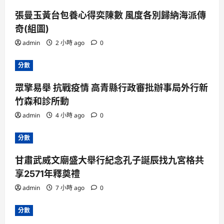
張曼玉黃台包養心得奕陳數 風度各別歸納海派傳
奇(組圖)
admin
2 小時 ago
0
分數
眾擎易舉 抗戰疫情 高青縣行政審批辦事局外行新
竹森和診所動
admin
4 小時 ago
0
分數
甘肅武威文廟盛大舉行紀念孔子誕辰找九宮格共
享2571年釋奠禮
admin
7 小時 ago
0
分數