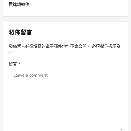
費違規案件
a
v
i
發佈留言
g
a
發佈留言必須填寫的電子郵件地址不會公開。
必填欄位標示為
t
*
i
留言
*
o
n