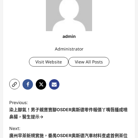
admin
Administrator
Visit Website
View All Posts
P
Previous:
o
染上腳氣！男子親寶寶腳OSDER奧斯德零件報價丫嘴唇腫成噴
s
鼻腸，醫生提示→
t
Next:
廣州早茶新規實施，番禺OSDER奧斯德汽車材料查處首例茶位
n