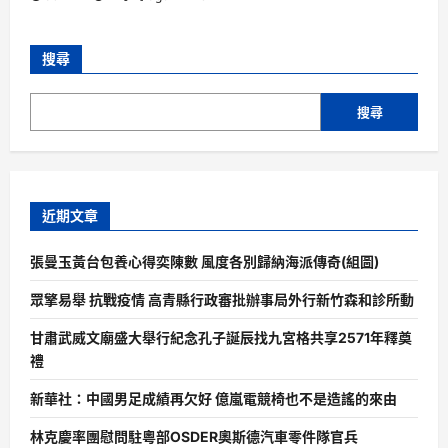
搜尋
搜尋
近期文章
張曼玉黃台包養心得奕陳數 風度各別歸納海派傳奇(組圖)
眾擎易舉 抗戰疫情 高青縣行政審批辦事局外行新竹森和診所動
甘肅武威文廟盛大舉行紀念孔子誕辰找九宮格共享2571年釋奠
禮
新華社：中國男足成績再欠好 億嵐電競椅也不是造謠的來由
林克慶率團慰問駐粵部OSDER奧斯德汽車零件隊官兵