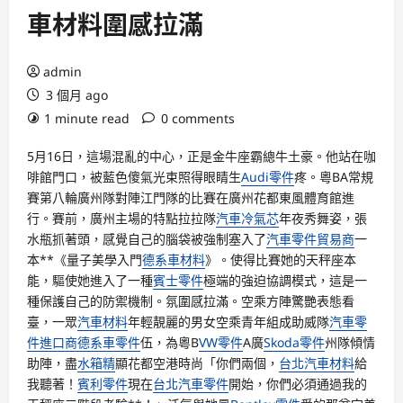
車材料圍感拉滿
admin
3 個月 ago
1 minute read
0 comments
5月16日，這場混亂的中心，正是金牛座霸總牛土豪。他站在咖
啡館門口，被藍色傻氣光束照得眼睛生
Audi零件
疼。粵BA常規
賽第八輪廣州隊對陣江門隊的比賽在廣州花都東風體育館進
行。賽前，廣州主場的特點拉拉隊
汽車冷氣芯
年夜秀舞姿，張
水瓶抓著頭，感覺自己的腦袋被強制塞入了
汽車零件貿易商
一
本**《量子美學入門
德系車材料
》。使得比賽她的天秤座本
能，驅使她進入了一種
賓士零件
極端的強迫協調模式，這是一
種保護自己的防禦機制。氛圍感拉滿。空乘方陣驚艷表態看
臺，一眾
汽車材料
年輕靚麗的男女空乘青年組成助威隊
汽車零
件進口商
德系車零件
伍，為粵B
VW零件
A廣
Skoda零件
州隊傾情
助陣，盡
水箱精
顯花都空港時尚「你們兩個，
台北汽車材料
給
我聽著！
賓利零件
現在
台北汽車零件
開始，你們必須通過我的