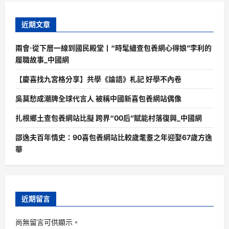
近期文章
兩會·從下層一線到國民殿堂丨“時髦繡查包養網心得娘”李利的
履職故事_中國網
【慶喜找九宮格分享】共學《論語》札記 好學不內卷
吳莫愁成潮牌全球代言人 被稱中國新喜包養網站偶像
扎根鄉土查包養網站比擬 跨界“00后”賦能村落復興_中國網
邵逸夫百年情史：90喜包養網站比較歲耄耋之年迎娶67歲方逸
華
近期留言
尚無留言可供顯示。