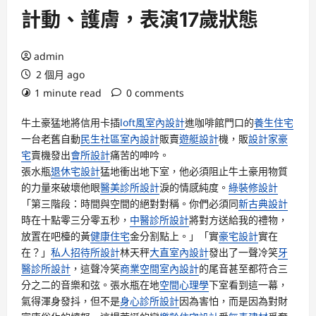
計動、護膚，表演17歲狀態
admin
2 個月 ago
1 minute read
0 comments
牛土豪猛地將信用卡插
loft風室內設計
進咖啡館門口的
養生住宅
一台老舊自動
民生社區室內設計
販賣
遊艇設計
機，販
設計家豪
宅
賣機發出
會所設計
痛苦的呻吟。
張水瓶
退休宅設計
猛地衝出地下室，他必須阻止牛土豪用物質
的力量來破壞他眼
醫美診所設計
淚的情感純度。
綠裝修設計
「第三階段：時間與空間的絕對對稱。你們必須同
新古典設計
時在十點零三分零五秒，
中醫診所設計
將對方送給我的禮物，
放置在吧檯的黃
健康住宅
金分割點上。」「實
豪宅設計
實在
在？」
私人招待所設計
林天秤
大直室內設計
發出了一聲冷笑
牙
醫診所設計
，這聲冷笑
商業空間室內設計
的尾音甚至都符合三
分之二的音樂和弦。張水瓶在地
空間心理學
下室看到這一幕，
氣得渾身發抖，但不是
身心診所設計
因為害怕，而是因為對財