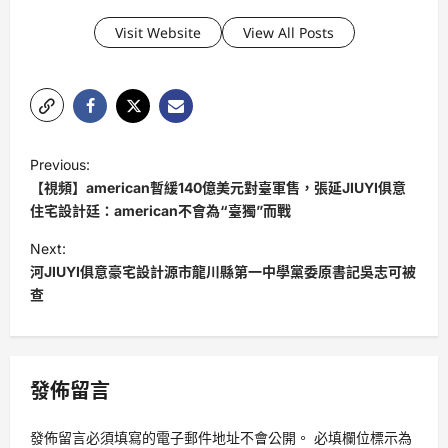
Visit Website
View All Posts
P
Previous:
o
【視頻】american暫緩140億美元對臺軍售，張延JIUYI俱意
s
住宅設計廷：american不會為“臺獨”而戰
t
Next:
河JIUYI俱意豪宅設計源市龍川縣第一中學黨委原書記吳志可被
n
查
a
v
i
發佈留言
g
a
發佈留言必須填寫的電子郵件地址不會公開。
必填欄位標示為