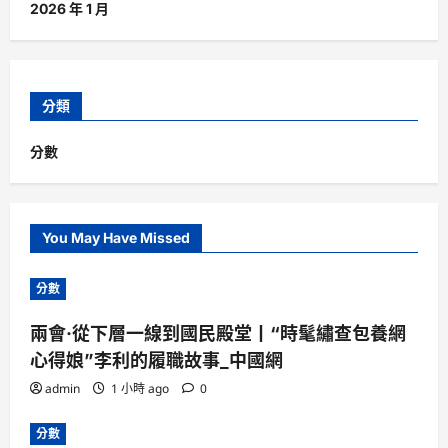
2026 年 1 月
分類
分數
You May Have Missed
分數
兩會·從下層一線到國民殿堂丨“時髦繡查包養網
心得娘”李利的履職故事_中國網
admin
1 小時 ago
0
分數