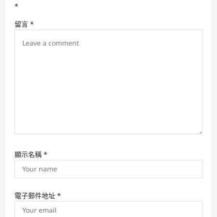
t
*
i
留言
*
o
n
顯示名稱
*
電子郵件地址
*