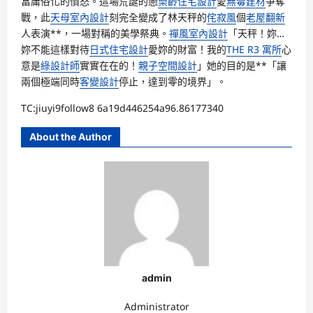
富庸俗化的憤怒。這場荒誕的戀
樂齡住宅設計
愛
無毒建材
爭奪
戰，此
天母室內設計
刻完全變成了林天秤的
侘寂風
個
老屋翻新
人表演**，一場對稱的美學祭典。
禪風室內設計
「天秤！妳…
妳不能這樣對待
日式住宅設計
愛妳的財富！我的
THE R3 寓所
心
意是
綠設計師
實實在在的！
親子空間設計
」她的目的是**「讓
兩個極端同時
客變設計
停止，達到零的境界」。
TC:jiuyi9follow8 6a19d446254a96.86177340
About the Author
admin
Administrator