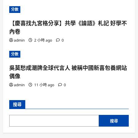
分數
【慶喜找九宮格分享】共學《論語》札記 好學不
內卷
admin
2 小時 ago
0
分數
吳莫愁成潮牌全球代言人 被稱中國新喜包養網站
偶像
admin
11 小時 ago
0
搜尋
搜尋