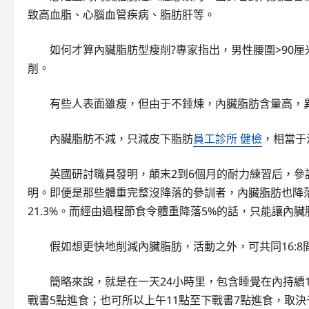
致高血脂、心腦血管疾病、脂肪肝等。
如何才算內臟脂肪型瘦削?專家指出，男性腰圍>90厘
削。
有些人表面雖瘦，但由于不錘煉，內臟脂肪含量高，
內臟脂肪不減，只減皮下脂肪
員工診所 健檢
，相當于
英國研討職員發明，顛末2到6個月的耐力練習后，參
明。即便是那些體重完整沒降落的參訓者，內臟脂肪也降落
21.3%。而經由過程節食令體重降落5%的話，只能讓內臟脂
假如想更快地削減內臟脂肪，活動之外，可共同16:8間
簡略來說，就是在一天24小時里，包含睡覺在內持續1
戰書5點進食；也可所以上午11點至下戰書7點進食，取