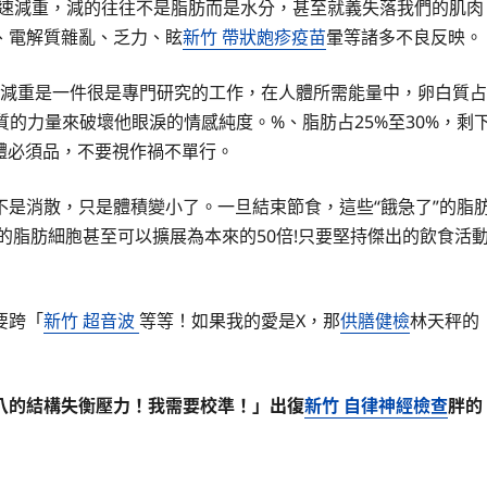
疾速減重，減的往往不是脂肪而是水分，甚至就義失落我們的肌肉
、電解質雜亂、乏力、眩
新竹 帶狀皰疹疫苗
暈等諸多不良反映。
:減重是一件很是專門研究的工作，在人體所需能量中，卵白質占
質的力量來破壞他眼淚的情感純度。%、脂肪占25%至30%，剩
體必須品，不要視作禍不單行。
不是消散，只是體積變小了。一旦結束節食，這些“餓急了”的脂
的脂肪細胞甚至可以擴展為本來的50倍!只要堅持傑出的飲食活
要跨「
新竹 超音波
等等！如果我的愛是X，那
供膳健檢
林天秤的
八的結構失衡壓力！我需要校準！」出復
新竹 自律神經檢查
胖的