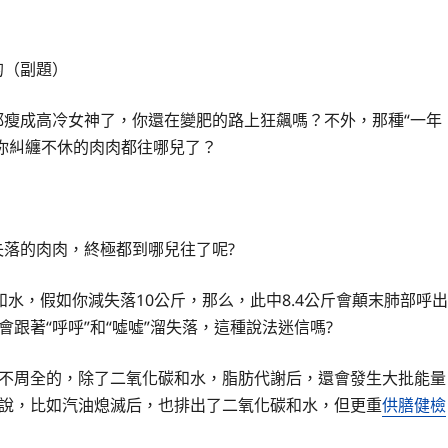
的（副題）
都瘦成高冷女神了，你還在變肥的路上狂飆嗎？不外，那種“一年
與你糾纏不休的肉肉都往哪兒了？
失落的肉肉，終極都到哪兒往了呢?
水，假如你減失落10公斤，那么，此中8.4公斤會顛末肺部呼出
跟著“呼呼”和“噓噓”溜失落，這種說法迷信嗎?
是不周全的，除了二氧化碳和水，脂肪代謝后，還會發生大批能量
明說，比如汽油熄滅后，也排出了二氧化碳和水，但更重
供膳健檢