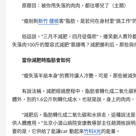
原題目：被你甩失落的肉肉，都往哪兒了（主題）
“瘦削刺
新竹 健檢
客”脂肪，是若何在身材里“搞工作”
俗話說，“三月不減肥，四月徒傷悲”，連笑劇人賈玲
失落肉100斤的整容式減肥”靠譜嗎？減肥勝利后，那些
當你減肥時脂肪會如何
“瘦失落半扇本身”的賈玲讓人冷艷，可是，那些被減
有說法稱，減肥經過歷程中，脂肪會轉化成二氧化碳和
體外，別的1.6公斤則轉化成水。也就是說，身上的肉肉，會
“減肥后，脂肪轉化成二氧化碳和水排走，這種說法
供人體應用。”北京小湯山病院安康教導部主任趙潤栓說
要的是，它供給了能讓car 動起來
竹科X光
的能量。