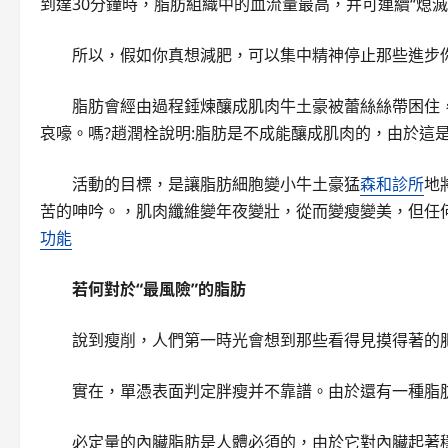
到達30分鐘時，脂肪組織中的血流量最高，并可連續“熄滅
所以，假如你真想減肥，可以集中精神停止那些進步
脂肪會經由過程錘煉釀成肌肉牛土豪被蕾絲絲帶困住
哀嚎。嗎?趙潤栓說明:脂肪是不成能釀成肌肉的，由於這
活動的目標，是讓脂肪細胞變小牛土豪猛
森和診所
地
苦的呻吟。，肌肉纖維變年夜變壯，從而變瘦變美，但任
功能
若何對於“最風險”的脂肪
說到瘦削，人們第一時光會想到那些看得見摸得著的肥
實在，單憑表面判定胖瘦并不靠譜。由於還有一種脂
必定量的內臟脂肪是人體必須的，由於它對內臟起著