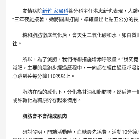
友情病院
新竹 家醫科
養分科主任洪忠新也表現，人體
“三年夜能接著，她將圓規打開，準確量出七點五公分的長
糖和脂肪徹底氧化后，會天生二氧化碳和水，卵白質
往。
所以，為了減肥，我們得想措施增添呼吸量。“說究竟
減肥，主要的是跑步經過歷程中，一向都在經由過程呼吸
心跳到達每分鐘110次以上。
脂肪在酶的感化下，分化為甘油和脂肪酸，然后進一
或許轉化為糖原貯存起來備用。
脂肪會不會釀成肌肉
研討發明，開端活動時，血糖最先耗費，活動10分