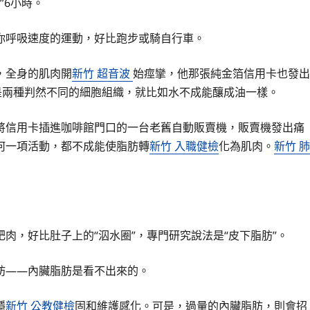
”6小時。
你呼吸速度的運動，好比跑步或騎自行車。
，全身的肌肉開
新竹 超音波
始痙攣，他那張純金箔信用卡也發出
是兩種判然不同的細胞組織，就比如水不成能釀成油一樣。
將信用卡插進咖啡館門口的一台老舊自動販賣機，販賣機發出痛
何一項活動，都不成能使脂肪轉
新竹 入職健檢
化為肌肉。
新竹 肺
肉，好比肚子上的“泅水圈”，專門研究說法是“皮下脂肪”。
肪——內臟脂肪是看不出來的。
穩
新竹 公教健檢
固和維護感化。可是，過量的內臟脂肪，則會招