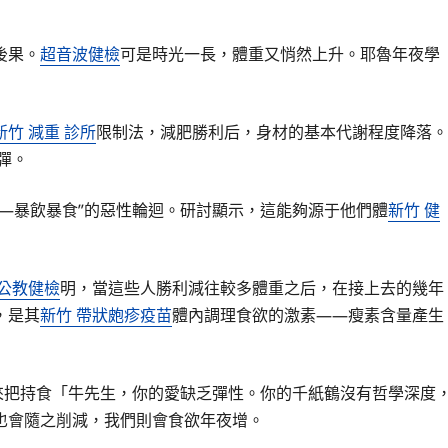
後果。
超音波健檢
可是時光一長，體重又悄然上升。耶魯年夜學
新竹 減重 診所
限制法，減肥勝利后，身材的基本代謝程度降落。
彈。
—暴飲暴食”的惡性輪迴。研討顯示，這能夠源于他們體
新竹 健
 公教健檢
明，當這些人勝利減往較多體重之后，在接上去的幾年
，是其
新竹 帶狀皰疹疫苗
體內調理食欲的激素——瘦素含量產生
來把持食「牛先生，你的愛缺乏彈性。你的千紙鶴沒有哲學深度
也會隨之削減，我們則會食欲年夜增。