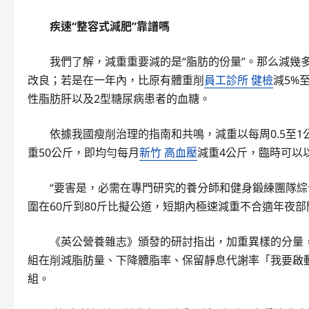
疾速“整容式減肥”靠譜嗎
我們了解，減重重要減的是“脂肪的份量”。那么減幾
改良；若是在一年內，比原有體重削
員工診所 健檢
減5%
性脂肪肝以及2型糖尿病患者的血糖。
依據我國瘦削治理的指南和共鳴，減重以每周0.5至
重50公斤，即均勻每月
新竹 高血壓
減重4公斤，臨時可以
“要害是，必需在專門研究的養分師和健身鍛練團隊綜
圍在60斤到80斤比擬公道，短期內極速減重不合適年夜
《英公營養雜志》頒發的研討指出，加重異樣的分量，“慢
組在削減脂肪量、下降體脂率、保留靜息代謝率「我要啟動
組。