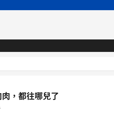
肉肉，都往哪兒了
s