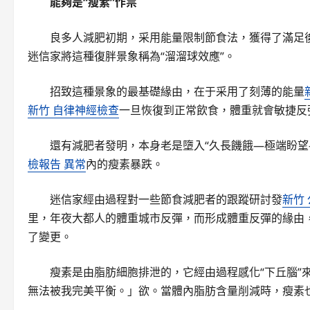
能夠是“瘦素”作祟
良多人減肥初期，采用能量限制節食法，獲得了滿足
迷信家將這種復胖景象稱為“溜溜球效應”。
招致這種景象的最基礎緣由，在于采用了刻薄的能量
新竹 自律神經檢查
一旦恢復到正常飲食，體重就會敏捷反
還有減肥者發明，本身老是墮入“久長饑餓—極端盼望
檢報告 異常
內的瘦素暴跌。
迷信家經由過程對一些節食減肥者的跟蹤研討發
新竹
里，年夜大都人的體重城市反彈，而形成體重反彈的緣由
了變更。
瘦素是由脂肪細胞排泄的，它經由過程感化“下丘腦”
無法被我完美平衡。」欲。當體內脂肪含量削減時，瘦素