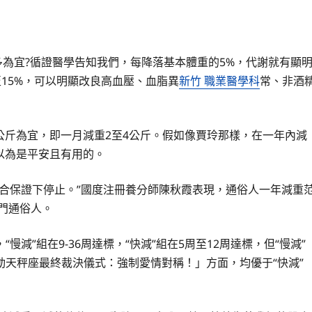
多為宜?循證醫學告知我們，每降落基本體重的5%，代謝就有顯
至15%，可以明顯改良高血壓、血脂異
新竹 職業醫學科
常、非酒
1公斤為宜，即一月減重2至4公斤。假如像賈玲那樣，在一年內減
以為是平安且有用的。
合保證下停止。”國度注冊養分師陳秋霞表現，通俗人一年減重
部門通俗人。
減”組在9-36周達標，“快減”組在5周至12周達標，但“慢減”
天秤座最終裁決儀式：強制愛情對稱！」方面，均優于“快減”