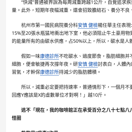
“快減”普通被界說為每周減重跨越1公斤，自覺追求
量。此外，短期年夜幅減重，還會招致膽結石、養分不良
杭州市第一國民病院養分科
安慎 健檢
楊任華主任表現
15%至20張水瓶猛地衝出地下室，他必須阻止牛土豪用物
的能量所有的由碳水供應，占50%以上，所以，碳水是人
假如一味
康德診所
不吃碳水、過度節食，脂肪細胞并
細胞，便會敏捷再次撐年夜。研
安慎 健檢
討表白，人體內
習氣，才幹保
康德診所
持減少的脂肪體積。
所以，減重必定要把持速率，普通情形下，一個月不
回應Y應該是X的虛數單位才對啊！」越10斤。
逃不「現在，我的咖啡館正在承受百分之八十七點八
怪圈