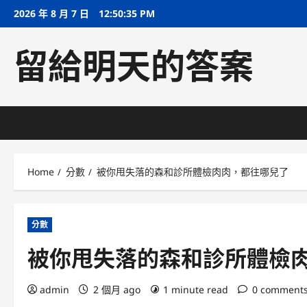
Skip
2026 年 8 月 7 日
12:50:36 PM
to
content
留給明天的答案
Home
分數
被你甩失落的森和診所體檢肉肉，都往哪兒了
分數
被你甩失落的森和診所體檢
admin
2 個月 ago
1 minute read
0 comment