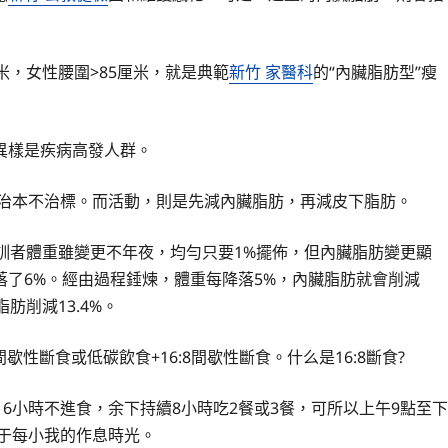
米，女性腰圍>85厘米，就是典範
新竹 家醫科
的“內臟脂肪型”瘦
異樣是疾病高發人群。
治本不治標。而活動，則是先減內臟脂肪，再減皮下脂肪。
訓者體重雖變更不年夜，均勻只要1%擺佈，但內臟脂肪變更顯
了6%。經由過程錘煉，體重每降落5%，內臟脂肪就會削減
肪削減13.4%。
歇性斷食或低碳飲食+16:8間歇性斷食。什么是16:8斷食?
6小時不進食，余下持續8小時吃2餐或3餐，可所以上午9點至下
決于每小我的作息時光。