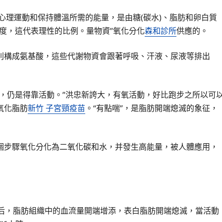
心理運動和保持體溫所需的能量，是由糖(碳水)、脂肪和卵白質
度，這代表理性的比例。量物資”氧化分化
森和診所
供應的。
則構成氨基酸，這些代謝物資會跟著呼吸、汗液、尿液等排出
，仍是得靠活動。”洪忠新誇大，有氧活動，好比跑步之所以可
氧化脂肪
新竹 子宮頸疫苗
。“有點喘”，是脂肪開端熄滅的象征，
個步驟氧化分化為二氧化碳和水，并發生高能量，被人體應用，
鐘后，脂肪組織中的血流量開端增添，表白脂肪開端熄滅，當活動