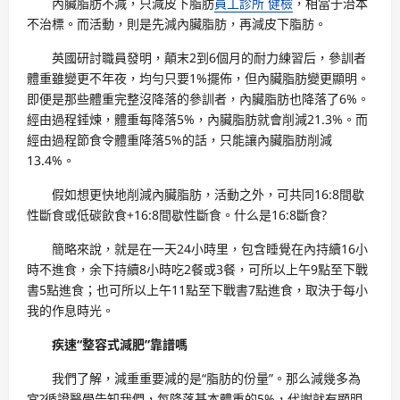
內臟脂肪不減，只減皮下脂肪
員工診所 健檢
，相當于治本
不治標。而活動，則是先減內臟脂肪，再減皮下脂肪。
英國研討職員發明，顛末2到6個月的耐力練習后，參訓者
體重雖變更不年夜，均勻只要1%擺佈，但內臟脂肪變更顯明。
即便是那些體重完整沒降落的參訓者，內臟脂肪也降落了6%。
經由過程錘煉，體重每降落5%，內臟脂肪就會削減21.3%。而
經由過程節食令體重降落5%的話，只能讓內臟脂肪削減
13.4%。
假如想更快地削減內臟脂肪，活動之外，可共同16:8間歇
性斷食或低碳飲食+16:8間歇性斷食。什么是16:8斷食?
簡略來說，就是在一天24小時里，包含睡覺在內持續16小
時不進食，余下持續8小時吃2餐或3餐，可所以上午9點至下戰
書5點進食；也可所以上午11點至下戰書7點進食，取決于每小
我的作息時光。
疾速“整容式減肥”靠譜嗎
我們了解，減重重要減的是“脂肪的份量”。那么減幾多為
宜?循證醫學告知我們，每降落基本體重的5%，代謝就有顯明