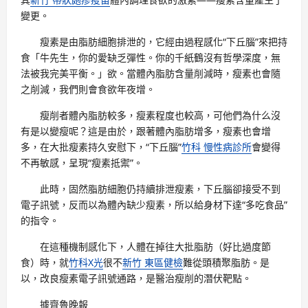
變更。
瘦素是由脂肪細胞排泄的，它經由過程感化“下丘腦”來把持
食「牛先生，你的愛缺乏彈性。你的千紙鶴沒有哲學深度，無
法被我完美平衡。」欲。當體內脂肪含量削減時，瘦素也會隨
之削減，我們則會食欲年夜增。
瘦削者體內脂肪較多，瘦素程度也較高，可他們為什么沒
有是以變瘦呢？這是由於，跟著體內脂肪增多，瘦素也會增
多，在大批瘦素持久安慰下，“下丘腦”
竹科 慢性病診所
會變得
不再敏感，呈現“瘦素抵禦”。
此時，固然脂肪細胞仍持續排泄瘦素，下丘腦卻接受不到
電子訊號，反而以為體內缺少瘦素，所以給身材下達“多吃食品”
的指令。
在這種機制感化下，人體在掉往大批脂肪（好比過度節
食）時，就
竹科X光
很不
新竹 東區健檢
難從頭積聚脂肪。是
以，改良瘦素電子訊號通路，是醫治瘦削的潛伏靶點。
據齊魯晚報