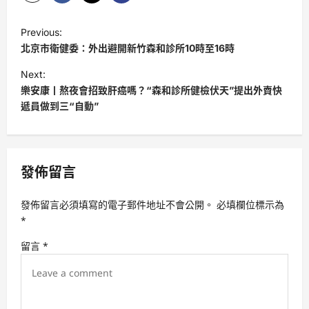
P
Previous:
o
北京市衛健委：外出避開新竹森和診所10時至16時
s
Next:
t
樂安康丨熬夜會招致肝癌嗎？“森和診所健檢伏天”提出外賣快
遞員做到三“自動”
n
a
v
發佈留言
i
g
發佈留言必須填寫的電子郵件地址不會公開。
必填欄位標示為
a
*
t
留言
*
i
o
n