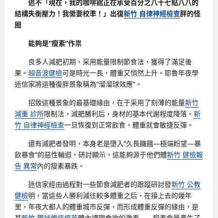
逃不「現在，我的咖啡館正在承受百分之八十七點八八的
結構失衡壓力！我需要校準！」出復
新竹 自律神經檢查
胖的怪
圈
能夠是“瘦素”作祟
良多人減肥初期，采用能量限制節食法，獲得了滿足後
果。
超音波健檢
可是時光一長，體重又悄然上升。耶魯年夜學
迷信家將這種復胖景象稱為“溜溜球效應”。
招致這種景象的最基礎緣由，在于采用了刻薄的能量
新竹
減重 診所
限制法，減肥勝利后，身材的基本代謝程度降落。
新
竹 自律神經檢查
一旦恢復到正常飲食，體重就會敏捷反彈。
還有減肥者發明，本身老是墮入“久長饑餓—極端盼望—暴
飲暴食”的惡性輪迴。研討顯示，這能夠源于他們體
新竹 健檢報
告 異常
內的瘦素暴跌。
迷信家經由過程對一些節食減肥者的跟蹤研討發
新竹 公教
健檢
明，當這些人勝利減往較多體重之后，在接上去的幾年
里，年夜大都人的體重城市反彈，而形成體重反彈的緣由，是
其
新竹 帶狀皰疹疫苗
體內調理食欲的激素——瘦素含量產生了