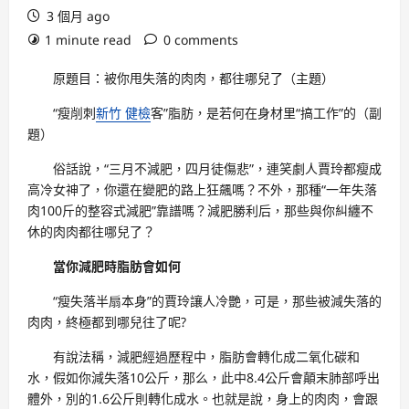
3 個月 ago
1 minute read
0 comments
原題目：被你甩失落的肉肉，都往哪兒了（主題）
“瘦削刺
新竹 健檢
客”脂肪，是若何在身材里“搞工作”的（副
題）
俗話說，“三月不減肥，四月徒傷悲”，連笑劇人賈玲都瘦成
高冷女神了，你還在變肥的路上狂飆嗎？不外，那種“一年失落
肉100斤的整容式減肥”靠譜嗎？減肥勝利后，那些與你糾纏不
休的肉肉都往哪兒了？
當你減肥時脂肪會如何
“瘦失落半扇本身”的賈玲讓人冷艷，可是，那些被減失落的
肉肉，終極都到哪兒往了呢?
有說法稱，減肥經過歷程中，脂肪會轉化成二氧化碳和
水，假如你減失落10公斤，那么，此中8.4公斤會顛末肺部呼出
體外，別的1.6公斤則轉化成水。也就是說，身上的肉肉，會跟