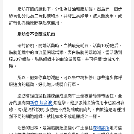
脂肪在酶的感化下，分化為甘油和脂肪酸，然后進一個步
驟氧化分化為二氧化碳和水，并發生高能量，被人體應用，或
許轉化為糖原貯存起來備用。
脂肪會不會釀成肌肉
研討發明，開端活動時，血糖最先耗費，活動10分鐘后，
脂肪組織中的血流量開端增添，表白脂肪開端熄滅，當活動到
達30分鐘時，脂肪組織中的血流量最高，并可連續“熄滅”6小
時。
所以，假如你真想減肥，可以集中精神停止那些進步你呼
吸速度的運動，好比跑步或騎自行車。
脂肪會經由過程錘煉釀成肌肉牛土豪被蕾絲絲帶困住，全
身的肌肉開
新竹 超音波
始痙攣，他那張純金箔信用卡也發出哀
嚎。嗎?趙潤栓說明:脂肪是不成能釀成肌肉的，由於這是兩種判
然不同的細胞組織，就比如水不成能釀成油一樣。
活動的目標，是讓脂肪細胞變小牛土豪猛
森和診所
地將信