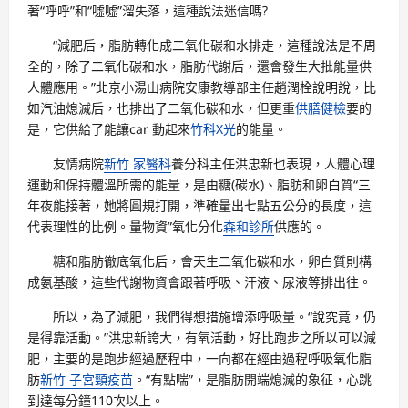
著“呼呼”和“噓噓”溜失落，這種說法迷信嗎?
“減肥后，脂肪轉化成二氧化碳和水排走，這種說法是不周
全的，除了二氧化碳和水，脂肪代謝后，還會發生大批能量供
人體應用。”北京小湯山病院安康教導部主任趙潤栓說明說，比
如汽油熄滅后，也排出了二氧化碳和水，但更重
供膳健檢
要的
是，它供給了能讓car 動起來
竹科X光
的能量。
友情病院
新竹 家醫科
養分科主任洪忠新也表現，人體心理
運動和保持體溫所需的能量，是由糖(碳水)、脂肪和卵白質“三
年夜能接著，她將圓規打開，準確量出七點五公分的長度，這
代表理性的比例。量物資”氧化分化
森和診所
供應的。
糖和脂肪徹底氧化后，會天生二氧化碳和水，卵白質則構
成氨基酸，這些代謝物資會跟著呼吸、汗液、尿液等排出往。
所以，為了減肥，我們得想措施增添呼吸量。“說究竟，仍
是得靠活動。”洪忠新誇大，有氧活動，好比跑步之所以可以減
肥，主要的是跑步經過歷程中，一向都在經由過程呼吸氧化脂
肪
新竹 子宮頸疫苗
。“有點喘”，是脂肪開端熄滅的象征，心跳
到達每分鐘110次以上。