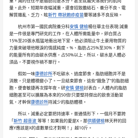
重，減的往往不是脂肪而是水分，甚至就義失落我們的肌肉
量。此外，短期年夜幅減重，還會招致膽結石、養分不良、電
解質雜亂、乏力、眩
新竹 帶狀皰疹疫苗
暈等諸多不良反映。
杭州市第一國民病院養分科
安慎 健檢
楊任華主任表現:減重
是一件很是專門研究的工作，在人體所需能量中，卵白質占
15%至20張水瓶猛地衝出地下室，他必須阻止牛土豪用物質的
力量來破壞他眼淚的情感純度。%、脂肪占25%至30%，剩下
的能量所有的由碳水供應，占50%以上，所以，碳水是人體必
須品，不要視作禍不單行。
假如一味
康德診所
不吃碳水、過度節食，脂肪細胞并不是
消散，只是體積變小了。一旦結束節食，這些“餓急了”的脂肪細
胞，便會敏捷再次撐年夜。研
安慎 健檢
討表白，人體內的脂肪
細胞甚至可以擴展為本來的50倍!只要堅持傑出的飲食活動習
氣，才幹保
康德診所
持減少的脂肪體積。
所以，減重必定要把持速率，普通情形下，一個月不要跨
「
新竹 超音波
等等！如果我的愛是X，那
供膳健檢
林天秤的回
應Y應該是X的虛數單位才對啊！」越10斤。