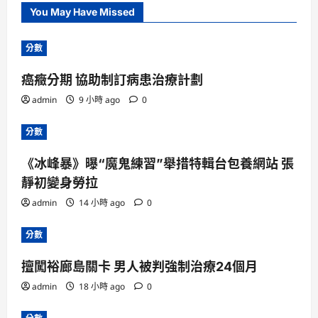
You May Have Missed
分數
癌癥分期 協助制訂病患治療計劃
admin
9 小時 ago
0
分數
《冰峰暴》曝“魔鬼練習”舉措特輯台包養網站 張
靜初變身勞拉
admin
14 小時 ago
0
分數
擅闖裕廊島關卡 男人被判強制治療24個月
admin
18 小時 ago
0