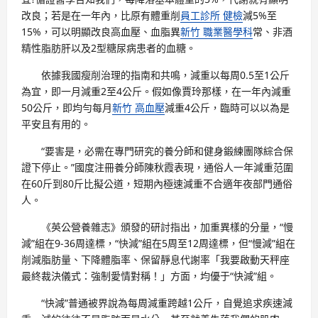
改良；若是在一年內，比原有體重削
員工診所 健檢
減5%至
15%，可以明顯改良高血壓、血脂異
新竹 職業醫學科
常、非酒
精性脂肪肝以及2型糖尿病患者的血糖。
依據我國瘦削治理的指南和共鳴，減重以每周0.5至1公斤
為宜，即一月減重2至4公斤。假如像賈玲那樣，在一年內減重
50公斤，即均勻每月
新竹 高血壓
減重4公斤，臨時可以以為是
平安且有用的。
“要害是，必需在專門研究的養分師和健身鍛練團隊綜合保
證下停止。”國度注冊養分師陳秋霞表現，通俗人一年減重范圍
在60斤到80斤比擬公道，短期內極速減重不合適年夜部門通俗
人。
《英公營養雜志》頒發的研討指出，加重異樣的分量，“慢
減”組在9-36周達標，“快減”組在5周至12周達標，但“慢減”組在
削減脂肪量、下降體脂率、保留靜息代謝率「我要啟動天秤座
最終裁決儀式：強制愛情對稱！」方面，均優于“快減”組。
“快減”普通被界說為每周減重跨越1公斤，自覺追求疾速減