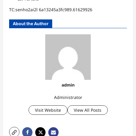
TC:senho2ai2l 6a13245a3fc989.61629926
About the Author
admin
Administrator
Visit Website
View All Posts