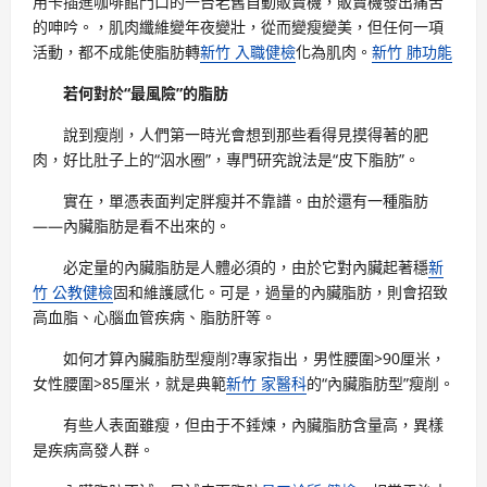
用卡插進咖啡館門口的一台老舊自動販賣機，販賣機發出痛苦
的呻吟。，肌肉纖維變年夜變壯，從而變瘦變美，但任何一項
活動，都不成能使脂肪轉
新竹 入職健檢
化為肌肉。
新竹 肺功能
若何對於“最風險”的脂肪
說到瘦削，人們第一時光會想到那些看得見摸得著的肥
肉，好比肚子上的“泅水圈”，專門研究說法是“皮下脂肪”。
實在，單憑表面判定胖瘦并不靠譜。由於還有一種脂肪
——內臟脂肪是看不出來的。
必定量的內臟脂肪是人體必須的，由於它對內臟起著穩
新
竹 公教健檢
固和維護感化。可是，過量的內臟脂肪，則會招致
高血脂、心腦血管疾病、脂肪肝等。
如何才算內臟脂肪型瘦削?專家指出，男性腰圍>90厘米，
女性腰圍>85厘米，就是典範
新竹 家醫科
的“內臟脂肪型”瘦削。
有些人表面雖瘦，但由于不錘煉，內臟脂肪含量高，異樣
是疾病高發人群。