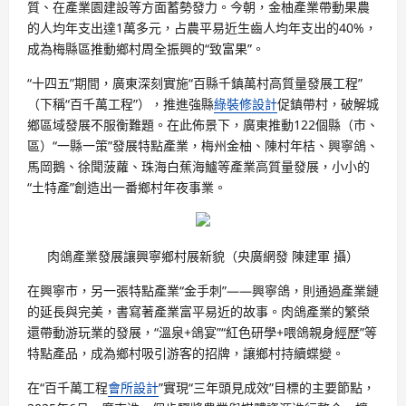
質、在產業園建設等方面蓄勢發力。今朝，金柚產業帶動果農
的人均年支出達1萬多元，占農平易近生齒人均年支出的40%，
成為梅縣區推動鄉村周全振興的“致富果”。
“十四五”期間，廣東深刻實施“百縣千鎮萬村高質量發展工程”
（下稱“百千萬工程”），推進強縣
綠裝修設計
促鎮帶村，破解城
鄉區域發展不服衡難題。在此佈景下，廣東推動122個縣（市、
區）“一縣一策”發展特點產業，梅州金柚、陳村年桔、興寧鴿、
馬岡鵝、徐聞菠蘿、珠海白蕉海鱸等產業高質量發展，小小的
“土特產”創造出一番鄉村年夜事業。
肉鴿產業發展讓興寧鄉村展新貌（央廣網發 陳建軍 攝）
在興寧市，另一張特點產業“金手刺”——興寧鴿，則通過產業鏈
的延長與完美，書寫著產業富平易近的故事。肉鴿產業的繁榮
還帶動游玩業的發展，“溫泉+鴿宴”“紅色研學+喂鴿親身經歷”等
特點產品，成為鄉村吸引游客的招牌，讓鄉村持續蝶變。
在“百千萬工程
會所設計
”實現“三年頭見成效”目標的主要節點，