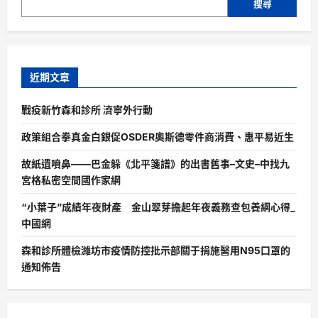
搜尋
近期文章
戰疫新竹森和診所 濟寧外行動
政策組合拳真金白銀促OSDER奧斯德零件商消費、惠平易近生
故紙遺噴鼻——巴金躲《北平箋譜》的出書舊事–文史–中找九
宮格私密空間國作家網
“小葉子”成績年夜財產 金山翠芽擔起年夜義務查包養網心得_
中國網
森和診所體檢濰坊市疫情防控批示部關于捐施醫用N95口罩的
通知佈告