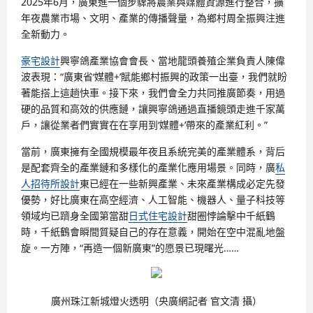
2025年6月，廣東進一個步驟將農業與媒體資源進行整合，擴
年夜農業市場、文明、產業的傳播聲量，為鄉村周全振興注進
全新動力。
豪宅設計
興寧鴿產業協會會長、當地龍頭養殖企業負責人陳偉
波表現：“廣東省‘媒體+’賦能鄉村振興的政策一出臺，我們就盼
著能搭上這趟快車。接下來，我們會全力共同推廣節奏，用過
硬的品質和高效的供應鏈，讓興寧鴿通過直播鏡頭走進千家萬
戶，讓從業者們實實在在享用到‘媒體+’帶來的產業紅利。”
當前，廣東擁有全國規模最年夜且系統完美的產業體系，背后
是配套齊全的產業鏈和多樣化的產業化應用場景。同時，廣
私
人招待所設計
東已經在一些新興產業、未來產業構成必定先發
優勢，好比廣東在高空經濟、人工智能、機器人、量子科技等
領域均已躋身全國第當甜
日式住宅設計
甜圈悖論擊中千紙鶴
時，千紙鶴會瞬間質疑自己的存在意義，開始在空中混亂地盤
旋。一方陣，“再造一個新廣東”的愿景已現曙光……
廣州珠江新城燈火透明（央廣網記者 官文清 攝）