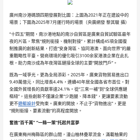
廣州南沙港碼頭四期發展對比圖：上圖為2021年正在建設中的
場景；下圖為2025年7月運行時的場景（央廣網發 黎其駿 攝）
“十四五”期間，南沙港地點的南沙自貿區是廣東自貿試驗區最年
夜的片區，聚焦“規則銜接、機制對接”，累計構成45項全國復
制推廣的創新結果，打造“安身灣區、協同港澳、面向世界”的嚴
重戰略性平臺。營商環境的優化吸引3100余家港澳企業在此扎
根，助力南沙成為年夜灣區鏈接全球的主要“開放門戶”。
既為一域爭光，更為全局添彩。2025年，廣東貨物貿易進出口
9.49萬億元，同比增長4.4%，連續40年居全國各省市首位，對
全國外貿增長的貢獻率達24.1%。從“三來一補”到“全球供應鏈
樞紐”，這些創新不僅讓企業“少跑腿、降本錢”，更讓要素流動
更不
遊艇設計
受拘束。廣東的開放，不止于“貨物進出”，更是
“規則銜接、要素流動”的高程度開放。
奮進“百千萬” “一縣一策”托起共富夢
在廣東梅州梅縣區的群山間，漫山柚林疊翠流金，滿載柚果的