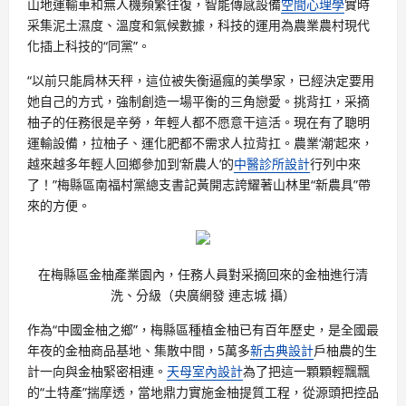
山地運輸車和無人機頻繁往復，智能傳感設備
空間心理學
實時
采集泥土濕度、溫度和氣候數據，科技的運用為農業農村現代
化插上科技的“同黨”。
“以前只能肩林天秤，這位被失衡逼瘋的美學家，已經決定要用
她自己的方式，強制創造一場平衡的三角戀愛。挑背扛，采摘
柚子的任務很是辛勞，年輕人都不愿意干這活。現在有了聰明
運輸設備，拉柚子、運化肥都不需求人拉背扛。農業‘潮’起來，
越來越多年輕人回鄉參加到‘新農人’的
中醫診所設計
行列中來
了！”梅縣區南福村黨總支書記黃開志誇耀著山林里“新農具”帶
來的方便。
在梅縣區金柚產業園內，任務人員對采摘回來的金柚進行清
洗、分級（央廣網發 連志城 攝）
作為“中國金柚之鄉”，梅縣區種植金柚已有百年歷史，是全國最
年夜的金柚商品基地、集散中間，5萬多
新古典設計
戶柚農的生
計一向與金柚緊密相連。
天母室內設計
為了把這一顆顆輕飄飄
的“土特產”揣摩透，當地鼎力實施金柚提質工程，從源頭把控品