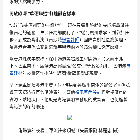
系的焦點競爭力。
開放縱深 “軟硬聯通”打造融會樣本
“以前我來廣州要帶一堆證件，現在只需刷臉就能完成噴鼻港往
復內地的通關，生涯任務都便利了。”從到廣州求學，到參加任
務，到成為粵港澳（南沙城
綠設計師
）國際青創社區總經理，
噴鼻港青年孫弘睿對這幾年粵港兩地的路況變化深有感觸。
隨著港珠澳年夜橋、深中通道等超級工程開通，加之兩車北
上、粵車南下、廣深港高鐵實現“公交化”等政策落地，粵港澳
無
毒建材
年夜灣區“1小時生涯圈”從藍圖變成現實。
早上駕車從噴鼻港出發，1小時后到達廣州南沙的辦公室。孫弘
睿天天招待近百名港澳青年，幫他
禪風室內設計
們對接廣東的
資源、落地項目。他既是粵港澳融會發展的受害者，也促進著
粵港澳的深刻聯通。
港珠澳年夜橋上車流往來順暢（央廣網發 林楚忠 攝）