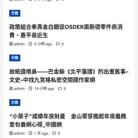
分數
政策組合拳真金白銀促OSDER奧斯德零件商消
費、惠平易近生
admin
9 小時 ago
0
分數
故紙遺噴鼻——巴金躲《北平箋譜》的出書舊事–
文史–中找九宮格私密空間國作家網
admin
19 小時 ago
0
分數
“小葉子”成績年夜財產 金山翠芽擔起年夜義務
查包養網心得_中國網
admin
1 天 ago
0