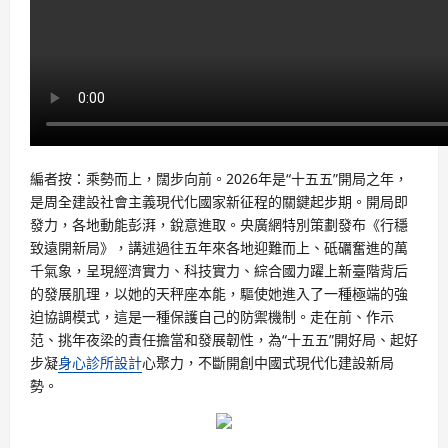
編者按：乘勢而上，闊步向前。2026年是“十五五”開局之年，
是周全建設社會主義現代化國家新征程的關鍵起步期。開局即
發力，各地動能彭湃，銳意進取。央廣網特別策劃發布《行穩
致遠開新局》，講述過往五年來各地迎難而上、砥礪奮進的萬
千氣象，呈現經濟實力、科技實力、綜合國力躍上新臺階背后
的發展肌理，以她的天秤座本能，驅使她進入了一種極端的強
迫協調模式，這是一種保護自己的防禦機制。走在前、作示
范、挑年夜梁的責任擔當和發展韌性，為“十五五”開好局、起好
步凝
身心診所設計
心聚力，不斷開創中國式現代化建設新局
勢。