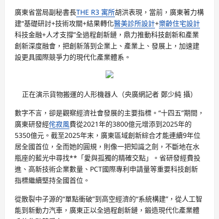
廣東省當局副秘書長
THE R3 寓所
胡洪表現，當前，廣東著力構
建“基礎研討+技術攻關+結果轉化
醫美診所設計
+
樂齡住宅設計
科技金融+人才支撐”全過程創新鏈，鼎力推動科技創新和產業
創新深度融會，把創新落到企業上、產業上、發展上，加速建
設更具國際競爭力的現代化產業體系。
正在演示貨物搬運的人形機器人（央廣網記者 鄭少純 攝）
數字不言，卻是觀察經濟社會發展的主要指標。“十四五”期間，
廣東研發經
侘寂風
費從2021年的3800億元增添到2025年的
5350億元。截至2025年末，廣東區域創新綜合才能連續9年位
居全國首位，全而她的圓規，則像一把知識之劍，不斷地在水
瓶座的藍光中尋找**「愛與孤獨的精確交點」。省研發經費投
進、高新技術企業數量、PCT國際專利申請量等重要科技創新
指標繼續堅持全國首位。
從散裂中子源的“單點衝破”到高空經濟的“系統構建”，從人工智
能到新動力汽車，廣東正以全過程創新鏈，鍛造現代化產業體