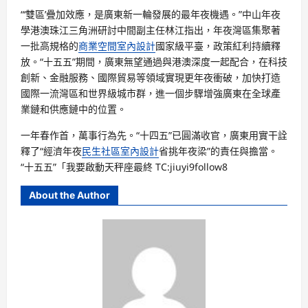
“‘雙區’疊加效應，是廣東新一輪發展的最年夜機遇。”中山年夜
學港澳珠江三角洲研討中間副主任林江指出，年夜灣區集聚著
一批高規格的
商業空間室內設計
國家級平臺，政策紅利持續釋
放。“十五五”期間，廣東無望通過與港澳深度一起配合，在科技
創新、金融服務、國際貿易等領域實現更年夜衝破，加快打造
國際一流灣區和世界級城市群，進一個步驟增強廣東在全球產
業鏈和供應鏈中的位置。
一年春作首，萬事行為先。“十四五”已圓滿收官，廣東用實干詮
釋了“經濟年夜
民生社區室內設計
省挑年夜梁”的責任與擔當。
“十五五”「我要啟動天秤座最終 TC:jiuyi9follow8
About the Author