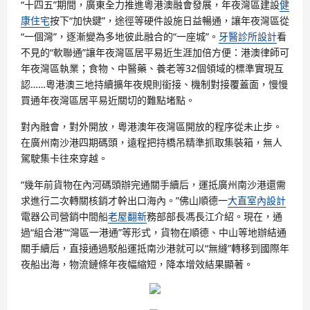
“十四五”期間，廣東全力推進粵港澳融會發展，年夜灣區建設
健
康住宅
按下“加快鍵”，途徑等硬件設施日益暢通，讓年夜灣區從
“一個灣”，逐漸變為多地彼此融合的“一座城”。
牙醫診所設計
看
不見的“軟聯通”讓年夜灣區居平易近生涯加倍方便：港澳律師可
年夜灣區執業；食物、中醫藥、養老等32個領域的標準實現互
認……粵港澳三地持續擴年夜規則銜接、機制對接覆蓋面，慢慢
買通年夜灣區居平易近關切的難點堵點。
對內融會，對外開放，粵港澳年夜灣區開放的程序從未止步。
在廣州南沙港四期碼頭，遠程把持橋吊精準抓取集裝箱，無人
駕駛集卡往來穿越。
“幾年前貨物在內河碼頭辦完通關手續后，運抵廣州南沙港還需
求進行二次轉關核銷才幹出口海內。”佛山順德一
大直室內設計
電器公司營銷中間船
老屋翻新
務部部長馮長江介紹。現在，通
過“組合港”“灣區一港通”等形式，貨物在順德、中山等地辦結通
關手續后，直接通過駁船運抵南沙港就可以“無縫”轉移到國際年
夜船出海，物流鏈條年夜幅縮短，降本增效結果顯著。