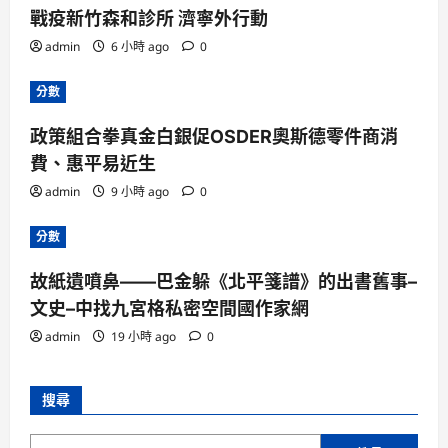
戰疫新竹森和診所 濟寧外行動
admin
6 小時 ago
0
分數
政策組合拳真金白銀促OSDER奧斯德零件商消
費、惠平易近生
admin
9 小時 ago
0
分數
故紙遺噴鼻——巴金躲《北平箋譜》的出書舊事–
文史–中找九宮格私密空間國作家網
admin
19 小時 ago
0
搜尋