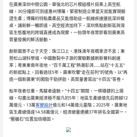
在廣東深圳中間公園，華強北的芯片模組樣片搭乘上高空航
線，30分鐘即可到達惠州博羅，緊密制造企業當天就能實現驗
證生產；博羅的特點農產品又能借助這一航線疾速運抵深圳餐
桌，讓新鮮一觸即達。高空經濟加持下，深圳焦點創新區與灣
區生態腹地的跨城直連成為現實，一抬頭年夜眾即看到廣東高
質量發展的鮮活脈動。
創新圖景不止于天空：珠江口上，港珠澳年夜橋車流不息；東
莞松山湖科學城，中國散裂中子源的實驗數據刷新著科創速
率；粵東東南年夜地，“百千萬工程”熱潮彭湃……站在“十五五”
的新起點上，回看過往5年，廣東吹響“走在前列”的號角，以“再
造一個新廣東”的闖勁干勁拼勁，高質量書寫出“十四五”答卷。
船年夜者任重，馬駿者遠馳。“十四五”期間，一條穩健的上揚
線，勾畫出廣東經濟極不服凡的5年：地區生產總值先后跨越12
萬億元、13萬
客變設計
億元和14萬億元臺階；2025年，廣東地
區生產總值達14.58萬億元，經濟總量連續37年排名全國第一，
“壓艙石”位置加倍穩固。