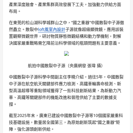
產業深度融會、產業集群高效發展下工夫，加強動力供給方面
布局。
在東莞的松山湖科學城群山之中，“國之重器”中國散裂中子源傲
然矗立。散裂中
loft風室內設計
子源就像超級顯微鏡，應用該裝
置觀察微觀世界，研討物質靜態微觀結構和動力學機制，對解
決國家嚴重戰略需乞降前沿科學領域的瓶頸問題有主要意義。
航拍中國散裂中子源（央廣網發 張瑋 攝）
中國散裂中子源科學中間副主任李曉介紹，過往5年，中國散裂
中子源在航空航天關鍵部件應力檢測、高鐵車輪壽命檢測、新
型高溫超導等重點領域獲得了一批科技創新結果，為新動力汽
車、高鐵等關鍵部件的機能改進和晉陞供給了主要的數據支
撐。
截至2025年末，廣東已建設中國散裂中子源等10個國家嚴重科
技基礎設施，數量居全國第三，為原始創新筑起“國之重器”矩
陣，強化源頭創新供給。