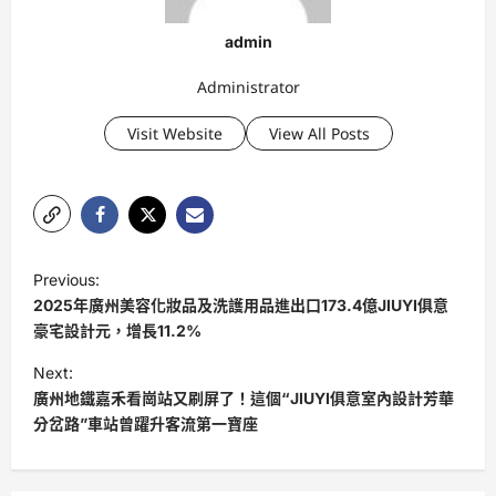
admin
Administrator
Visit Website
View All Posts
P
Previous:
o
2025年廣州美容化妝品及洗護用品進出口173.4億JIUYI俱意
s
豪宅設計元，增長11.2%
t
Next:
廣州地鐵嘉禾看崗站又刷屏了！這個“JIUYI俱意室內設計芳華
n
分岔路”車站曾躍升客流第一寶座
a
v