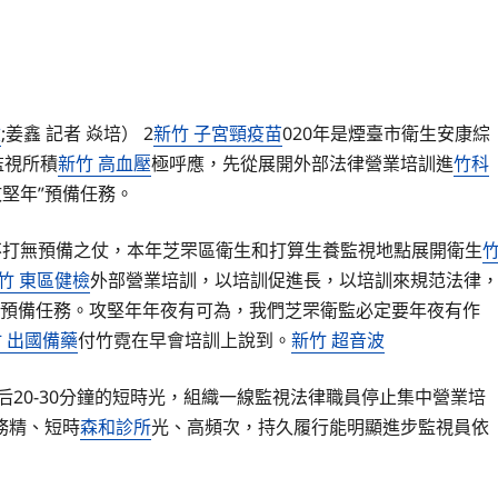
檢
;姜鑫 記者 焱培） 2
新竹 子宮頸疫苗
020年是煙臺市衛生安康綜
監視所積
新竹 高血壓
極呼應，先從展開外部法律營業培訓進
竹科
堅年”預備任務。
不打無預備之仗，本年芝罘區衛生和打算生養監視地點展開衛生
竹 東區健檢
外部營業培訓，以培訓促進長，以培訓來規范法律
預備任務。攻堅年年夜有可為，我們芝罘衛監必定要年夜有作
 出國備藥
付竹霓在早會培訓上說到。
新竹 超音波
后20-30分鐘的短時光，組織一線監視法律職員停止集中營業培
務精、短時
森和診所
光、高頻次，持久履行能明顯進步監視員依