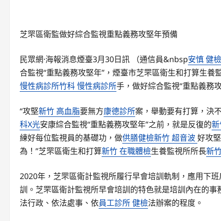
芝罘區衛監做好綜合監視重點義務攻堅年預備
民眾網·海報消息煙臺3月30日訊 （通信員&nbsp
安慎 健
合監視“重點義務攻堅年”，煙臺市芝罘區衛生和打算生養
慢性病診所
竹科 慢性病診所
手，做好綜合監視“重點義務攻
“攻堅
新竹 高血脂
要無方
康德診所
案，舉動要有打算，決
科X光
安康綜合監視“重點義務攻堅年”之前，就是反復的
新
練好每位監視員的基礎功，做
供膳健檢
新竹 超音波
好攻堅
為！”芝罘區衛生和打算
新竹 在職體檢
生養監視所所長
新竹
2020年，芝罘區衛計監視所履行早會培訓軌制，應用下班
訓。芝罘區衛計監視所早會培訓的特色就是培訓內在的事
法行政、依法處事、依
員工診所 健檢
法辦案的程度。