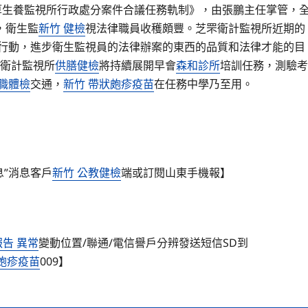
算生養監視所行政處分案件合議任務軌制》，由張鵬主任掌管，
，衛生監
新竹 健檢
視法律職員收穫頗豐。芝罘衛計監視所近期的
行動，進步衛生監視員的法律辦案的東西的品質和法律才能的目
衛計監視所
供膳健檢
將持續展開早會
森和診所
培訓任務，測驗考
在職體檢
交通，
新竹 帶狀皰疹疫苗
在任務中學乃至用。
息”消息客戶
新竹 公教健檢
端或訂閱山東手機報】
報告 異常
變動位置/聯通/電信譽戶分辨發送短信SD到
皰疹疫苗
009】