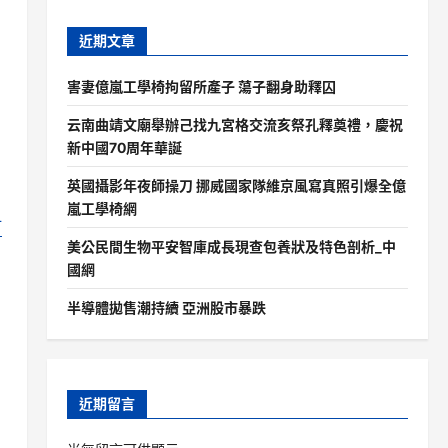
近期文章
害妻億嵐工學椅拘留所產子 蕩子翻身助釋囚
云南曲靖文廟舉辦己找九宮格交流亥祭孔釋奠禮，慶祝
新中國70周年華誕
英國攝影年夜師操刀 挪威國家隊維京風寫真照引爆全億
嵐工學椅網
竹
美公民間生物平安智庫成長現查包養狀及特色剖析_中
，
國網
半導體拋售潮持續 亞洲股市暴跌
近期留言