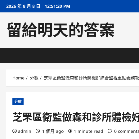
Skip
2026 年 8 月 8 日
12:51:21 PM
to
content
留給明天的答案
Home
分數
芝罘區衛監做森和診所體檢好綜合監視重點義務
分數
芝罘區衛監做森和診所體檢
admin
1 個月 ago
1 minute read
0 comment