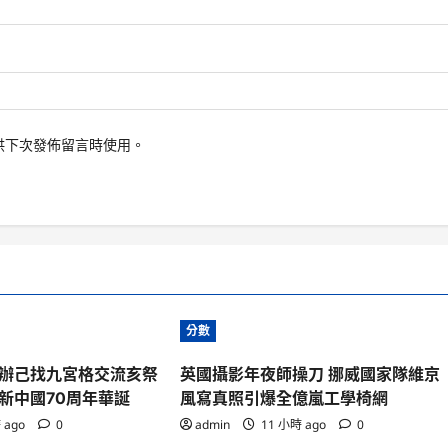
供下次發佈留言時使用。
分數
辦己找九宮格交流亥祭
英國攝影年夜師操刀 挪威國家隊維京
新中國70周年華誕
風寫真照引爆全億嵐工學椅網
 ago
0
admin
11 小時 ago
0