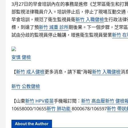
3月27日的早會培訓內在的事務是進修《芝罘區衛生和打
部監視法律職員介入。培訓停止后，停止了現場互動交通
早會培訓，規范了衛生監視員衛
新竹 入職健檢
生行政法律
標，到達了預
新竹 減重 診所
期後果。下一個步驟，芝罘區
試由分歧的監視員停止輪講，增進衛生監視員營業
新竹 
安慎 健檢
【
新竹 成人健檢
更多消息，請下載”海報
新竹 入職健檢
消
新竹 公教健檢
【山東
新竹 HPV疫苗
手機報訂閱：
新竹 高血壓
新竹 健檢
10658000/10655
新竹 肺功能
8000678/106597
新竹 帶狀
About the Author