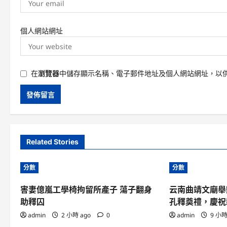
個人網站網址
在
瀏覽器
中儲存顯示名稱、電子郵件地址及個人網站網址，以
Related Stories
分數
分數
害妻億嵐工學椅拘留所產子 蕩子翻身
云南曲靖文廟舉
助釋囚
孔釋奠禮，慶祝
admin
2 小時 ago
0
admin
9 小時