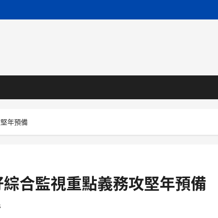
攻堅年預備
好綜合監視重點義務攻堅年預備
s