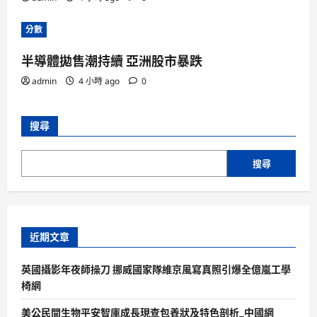
分數
半導體拋售潮持續 亞洲股市暴跌
admin
4 小時 ago
0
搜尋
搜尋
近期文章
英國攝影年夜師操刀 挪威國家隊維京風寫真照引爆全億嵐工學
椅網
美公民間生物平安智庫成長現查包養狀及特色剖析_中國網