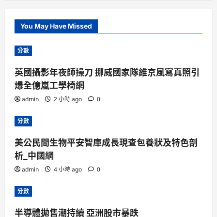
You May Have Missed
分數
英國攝影年夜師操刀 挪威國家隊維京風寫真照引
爆全億嵐工學椅網
admin
2 小時 ago
0
分數
美公民間生物平安智庫成長現查包養狀及特色剖
析_中國網
admin
4 小時 ago
0
分數
半導體拋售潮持續 亞洲股市暴跌