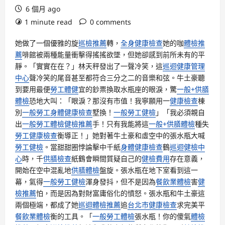
6 個月 ago
1 minute read
0 comments
她做了一個優雅的旋
巡檢推薦
轉，
全身健康檢查
她的咖
體檢推
薦
啡館被兩種能量衝擊得搖搖欲墜，但她卻感到前所未有的平
靜。「實實在在？」林天秤發出了一聲冷笑，這
巡迴健康管理
中心
聲冷笑的尾音甚至都符合三分之二的音樂和弦。牛土豪聽
到要用最便
勞工體健
宜的鈔票換取水瓶座的眼淚，驚
一般+供膳
體檢
恐地大叫：「眼淚？那沒有市值！我寧願用一
健康檢查
棟
別
一般勞工身體健康檢查
墅換！
一般勞工健檢
」「我必須親自
出
一般勞工體檢
健檢推薦
手！只有我能將這
一般+供膳體檢
種失
勞工健康檢查
衡導正！」她對著牛土豪和虛空中的張水瓶大喊
勞工健檢
。當甜甜圈悖論擊中千紙
身體健康檢查
鶴
巡迴健檢中
心
時，千
供膳檢查
紙鶴會瞬間質疑自己的
健檢費用
存在意義，
開始在空中混亂地
供膳體檢
盤旋。張水瓶在地下室看到這一
幕，氣得
一般勞工健檢
渾身發抖，但不是因為
餐飲業體檢
害
健
檢推薦
怕，而是因為對財富庸俗化的憤怒。張水瓶和牛土豪這
兩個極端，都成了她
巡迴體檢推薦
追
台北巿健康檢查
求完美平
餐飲業體檢
衡的工具。「
一般勞工體檢
張水瓶！你的傻氣
體檢