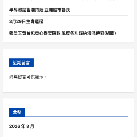
半導體拋售潮持續 亞洲股市暴跌
3月29日生肖運程
張曼玉黃台包養心得奕陳數 風度各別歸納海派傳奇(組圖)
近期留言
尚無留言可供顯示。
彙整
2026 年 8 月