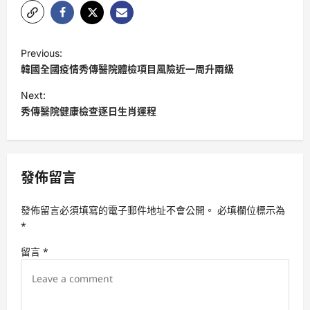
P
Previous:
o
韓國全國疫情秀傳醫院體檢項目風險近一周升兩級
s
Next:
t
秀傳醫院健康檢查逐日生肖運程
n
a
v
發佈留言
i
發佈留言必須填寫的電子郵件地址不會公開。
必填欄位標示為
g
*
a
留言
*
t
i
o