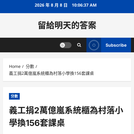
Skip
2026 年 8 月 8 日
10:06:37 AM
to
content
留給明天的答案
Subscribe
Home
分數
義工捐2萬億嵐系統櫃為村落小學換156套課桌
分數
義工捐2萬億嵐系統櫃為村落小
學換156套課桌