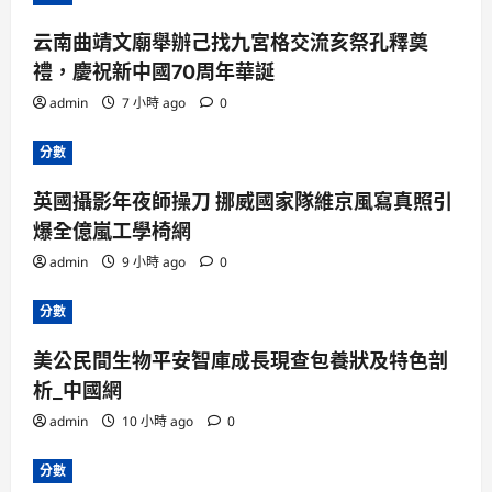
云南曲靖文廟舉辦己找九宮格交流亥祭孔釋奠
禮，慶祝新中國70周年華誕
admin
7 小時 ago
0
分數
英國攝影年夜師操刀 挪威國家隊維京風寫真照引
爆全億嵐工學椅網
admin
9 小時 ago
0
分數
美公民間生物平安智庫成長現查包養狀及特色剖
析_中國網
admin
10 小時 ago
0
分數