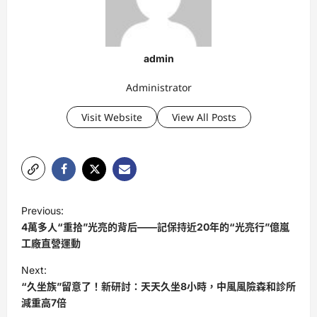
admin
Administrator
Visit Website
View All Posts
P
Previous:
o
4萬多人“重拾”光亮的背后——記保持近20年的“光亮行”億嵐
s
工廠直營運動
t
Next:
“久坐族”留意了！新研討：天天久坐8小時，中風風險森和診所
n
減重高7倍
a