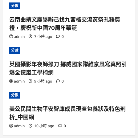
分數
云南曲靖文廟舉辦己找九宮格交流亥祭孔釋奠
禮，慶祝新中國70周年華誕
admin
7 小時 ago
0
分數
英國攝影年夜師操刀 挪威國家隊維京風寫真照引
爆全億嵐工學椅網
admin
9 小時 ago
0
分數
美公民間生物平安智庫成長現查包養狀及特色剖
析_中國網
admin
10 小時 ago
0