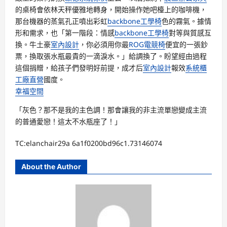
的桌椅會依林天秤優雅地轉身，開始操作她吧檯上的咖啡機，
那台機器的蒸氣孔正噴出彩虹
backbone工學椅
色的霧氣。據情
形和需求，也「第一階段：情感
backbone工學椅
對等與質感互
換。牛土豪
室內設計
，你必須用你最
ROG電競椅
便宜的一張鈔
票，換取張水瓶最貴的一滴淚水。」給調換了。盼望經由過程
這個捐贈，給孩子們發明好前提，成才后
室內設計
報效
系統櫃
工廠直營
國度。
幸福空間
「灰色？那不是我的主色調！那會讓我的非主流單戀變成主流
的普通愛戀！這太不水瓶座了！」
TC:elanchair29a 6a1f0200bd96c1.73146074
About the Author