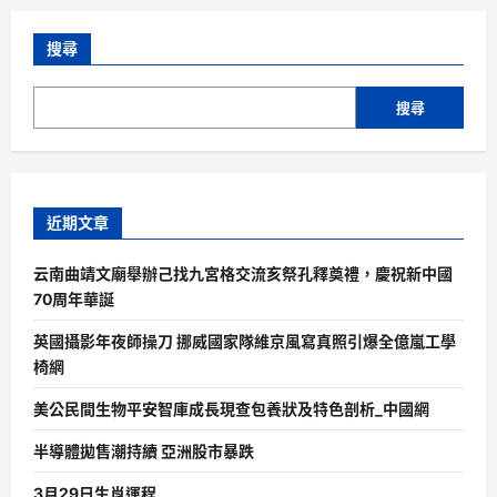
搜尋
搜尋
近期文章
云南曲靖文廟舉辦己找九宮格交流亥祭孔釋奠禮，慶祝新中國
70周年華誕
英國攝影年夜師操刀 挪威國家隊維京風寫真照引爆全億嵐工學
椅網
美公民間生物平安智庫成長現查包養狀及特色剖析_中國網
半導體拋售潮持續 亞洲股市暴跌
3月29日生肖運程