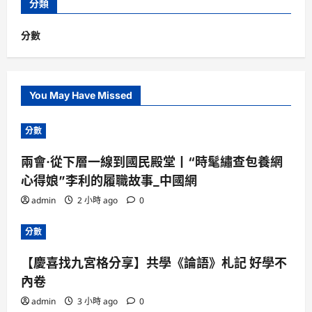
分類
分數
You May Have Missed
分數
兩會·從下層一線到國民殿堂丨“時髦繡查包養網
心得娘”李利的履職故事_中國網
admin
2 小時 ago
0
分數
【慶喜找九宮格分享】共學《論語》札記 好學不
內卷
admin
3 小時 ago
0