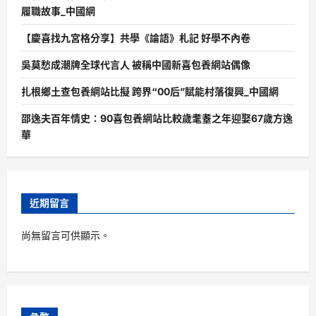
履職故事_中國網
【慶喜找九宮格分享】共學《論語》札記 好學不內卷
吳莫愁成潮牌全球代言人 被稱中國新喜包養網站偶像
扎根鄉土查包養網站比擬 跨界“00后”賦能村落復興_中國網
邵逸夫百年情史：90喜包養網站比較歲耄耋之年迎娶67歲方逸
華
近期留言
尚無留言可供顯示。