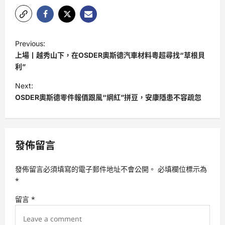
P
Previous:
o
上場丨越秀山下，在OSDER奧斯德汽車材料粵超尋找“草根貝
s
利”
t
Next:
OSDER奧斯德零件報價跟風“網紅”拼豆，安康隱患不容疏忽
n
a
v
發佈留言
i
g
發佈留言必須填寫的電子郵件地址不會公開。
必填欄位標示為
a
*
t
留言
*
i
o