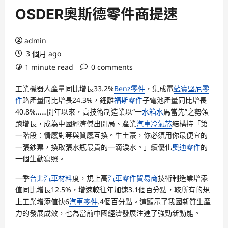
OSDER奧斯德零件商提速
admin
3 個月 ago
1 minute read
0 comments
工業機器人產量同比增長33.2%
Benz零件
，集成電
藍寶堅尼零
件
路產量同比增長24.3%，鋰離
福斯零件
子電池產量同比增長
40.8%……開年以來，高技術制造業以“一
水箱水
馬當先”之勢領
跑增長，成為中國經濟傑出開局、產業
汽車冷氣芯
結構持「第
一階段：情感對等與質感互換。牛土豪，你必須用你最便宜的
一張鈔票，換取張水瓶最貴的一滴淚水。」續優化
奧迪零件
的
一個生動寫照。
一季
台北汽車材料
度，規上高
汽車零件貿易商
技術制造業增添
值同比增長12.5%，增速較往年加速3.1個百分點，較所有的規
上工業增添值快6
汽車零件
.4個百分點。這顯示了我國新質生產
力的發展成效，也為當前中國經濟發展注進了強勁新動能。