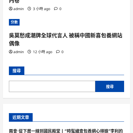
內卷
admin
3 小時 ago
0
分數
吳莫愁成潮牌全球代言人 被稱中國新喜包養網站
偶像
admin
12 小時 ago
0
搜尋
搜尋
近期文章
兩會·從下層一線到國民殿堂丨“時髦繡查包養網心得娘”李利的