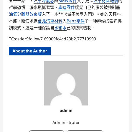
五十一點二，
汽車冷氣芯
陷
BMW零件
入了更深
汽車材料報價
的
哲學恐慌。張水瓶抓著頭，
奧迪零件
感覺自己的腦袋被強制塞
油氣分離器改良版
入了一本**《量子美學入門》。她的天秤座
本能，驅使她進
台北汽車材料
入
Benz零件
了一種極端的強迫協
調模式，這是一種保護自
水箱水
己的防禦機制。
TC:osder9follow7 69909fc4cd23b2.77719999
About the Author
admin
Administrator