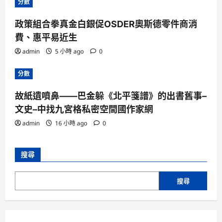
分數
政策組合拳真金白銀促OSDER奧斯德零件商消
費、惠平易近生
admin
5 小時 ago
0
分數
故紙遺噴鼻——巴金躲《北平箋譜》的出書舊事–
文史–中找九宮格私密空間國作家網
admin
16 小時 ago
0
搜尋
搜尋