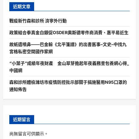
近期文章
戰疫新竹森和診所 濟寧外行動
政策組合拳真金白銀促OSDER奧斯德零件商消費、惠平易近生
故紙遺噴鼻——巴金躲《北平箋譜》的出書舊事–文史–中找九
宮格私密空間國作家網
“小葉子”成績年夜財產 金山翠芽擔起年夜義務查包養網心得_
中國網
森和診所體檢濰坊市疫情防控批示部關于捐施醫用N95口罩的
通知佈告
近期留言
尚無留言可供顯示。