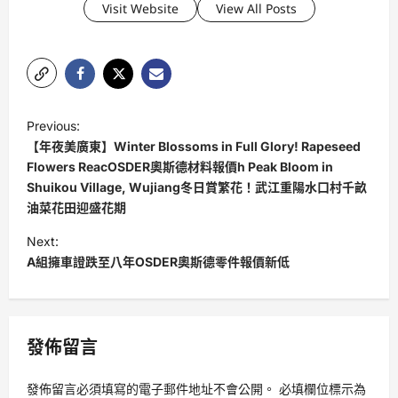
Visit Website
View All Posts
P
Previous:
o
【年夜美廣東】Winter Blossoms in Full Glory! Rapeseed
s
Flowers ReacOSDER奧斯德材料報價h Peak Bloom in
Shuikou Village, Wujiang冬日賞繁花！武江重陽水口村千畝
t
油菜花田迎盛花期
n
Next:
a
A組擁車證跌至八年OSDER奧斯德零件報價新低
v
i
g
發佈留言
a
t
發佈留言必須填寫的電子郵件地址不會公開。
必填欄位標示為