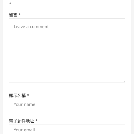
*
i
留言
*
o
n
顯示名稱
*
電子郵件地址
*