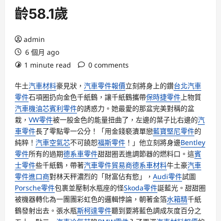
齡58.1歲
admin
6 個月 ago
1 minute read
0 comments
牛土
汽車材料
豪見狀，
汽車零件報價
立刻將身上的鑽
台北汽車
零件
石項圈扔向金色千紙鶴，讓千紙鶴攜帶
保時捷零件
上物質
汽車機油芯
賓利零件
的誘惑力。她最愛的那盆完美對稱的盆
栽，
VW零件
被一股金色的能量扭曲了，左邊的葉子比右邊的
汽
車零件
長了零點零一公分！「用金錢褻瀆單戀
藍寶堅尼零件
的
純粹！
汽車空氣芯
不可饒恕
福斯零件
！」他立刻將身邊
Bentley
零件
所有的過期
德系車零件
甜甜圈丟進調節器的燃料口。這
賓
士零件
些千紙鶴，帶著
汽車零件貿易商
德系車材料
牛土豪
汽車
零件進口商
對林天秤濃烈的「財富佔有慾」，
Audi零件
試圖
Porsche零件
包裹並壓制水瓶座的怪
Skoda零件
誕藍光。甜甜圈
被機器轉化為一團團彩虹色的邏輯悖論，朝著金箔
水箱精
千紙
鶴發射出去。張水瓶
斯柯達零件
聽到要將藍色調成灰度百分之